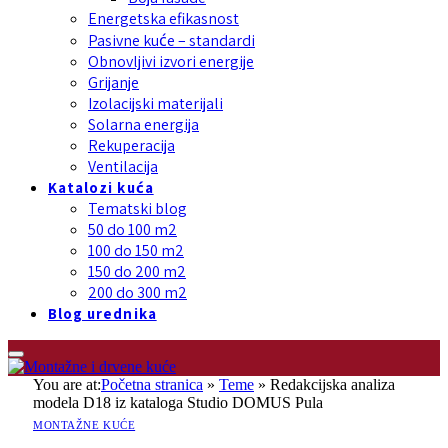
Energetska efikasnost
Pasivne kuće – standardi
Obnovljivi izvori energije
Grijanje
Izolacijski materijali
Solarna energija
Rekuperacija
Ventilacija
Katalozi kuća
Tematski blog
50 do 100 m2
100 do 150 m2
150 do 200 m2
200 do 300 m2
Blog urednika
You are at:
Početna stranica
»
Teme
»
Redakcijska analiza
modela D18 iz kataloga Studio DOMUS Pula
MONTAŽNE KUĆE