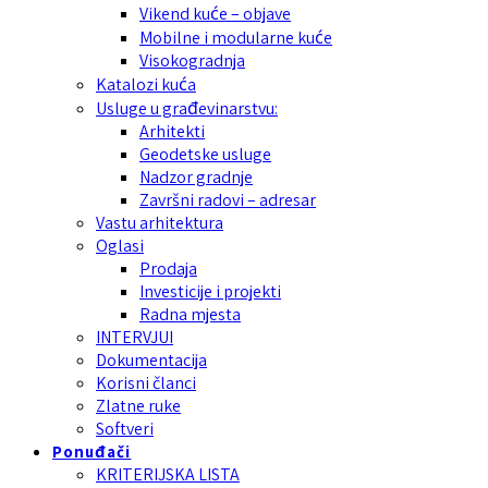
Vikend kuće – objave
Mobilne i modularne kuće
Visokogradnja
Katalozi kuća
Usluge u građevinarstvu:
Arhitekti
Geodetske usluge
Nadzor gradnje
Završni radovi – adresar
Vastu arhitektura
Oglasi
Prodaja
Investicije i projekti
Radna mjesta
INTERVJUI
Dokumentacija
Korisni članci
Zlatne ruke
Softveri
Ponuđači
KRITERIJSKA LISTA