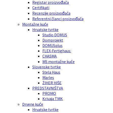
Registar proizvođača
Certifikati
Recenzije proizvođača
Referentni članci proizvođača
Montažne kuće
Hrvatske tvrtke
Studio DOMUS
Domprojekt
DOMUSplus
FLEX-Fertighaus:
CHASMA
MS montažne kuće
Slovenske tvrtke
Stela Haus
Marles
ŽIHER HIŠE
PREDSTAVNIŠTVA
PROMO
Krivaja TMK
Drvene kuće
Hrvatske tvrtke