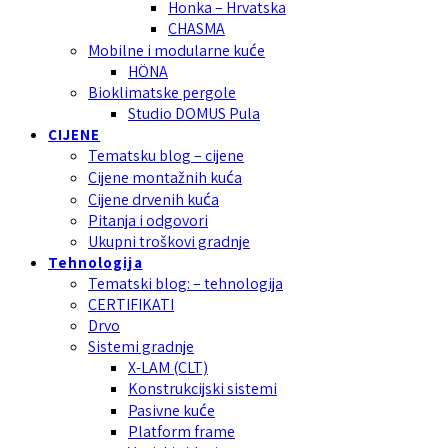
Honka – Hrvatska
CHASMA
Mobilne i modularne kuće
HÖNA
Bioklimatske pergole
Studio DOMUS Pula
CIJENE
Tematsku blog – cijene
Cijene montažnih kuća
Cijene drvenih kuća
Pitanja i odgovori
Ukupni troškovi gradnje
Tehnologija
Tematski blog: – tehnologija
CERTIFIKATI
Drvo
Sistemi gradnje
X-LAM (CLT)
Konstrukcijski sistemi
Pasivne kuće
Platform frame