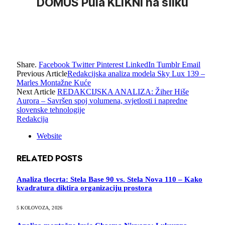
DOMUS Pula KLIKNI na sliku
Share.
Facebook
Twitter
Pinterest
LinkedIn
Tumblr
Email
Previous Article
Redakcijska analiza modela Sky Lux 139 –
Marles Montažne Kuće
Next Article
REDAKCIJSKA ANALIZA: Žiher Hiše
Aurora – Savršen spoj volumena, svjetlosti i napredne
slovenske tehnologije
Redakcija
Website
RELATED
POSTS
Analiza tlocrta: Stela Base 90 vs. Stela Nova 110 – Kako
kvadratura diktira organizaciju prostora
5 KOLOVOZA, 2026