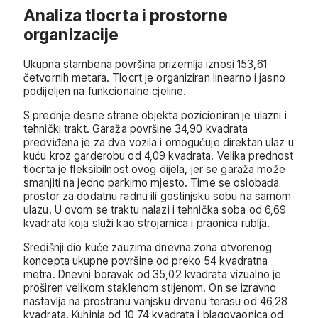
Analiza tlocrta i prostorne
organizacije
Ukupna stambena površina prizemlja iznosi 153,61
četvornih metara. Tlocrt je organiziran linearno i jasno
podijeljen na funkcionalne cjeline.
S prednje desne strane objekta pozicioniran je ulazni i
tehnički trakt. Garaža površine 34,90 kvadrata
predviđena je za dva vozila i omogućuje direktan ulaz u
kuću kroz garderobu od 4,09 kvadrata. Velika prednost
tlocrta je fleksibilnost ovog dijela, jer se garaža može
smanjiti na jedno parkirno mjesto. Time se oslobađa
prostor za dodatnu radnu ili gostinjsku sobu na samom
ulazu. U ovom se traktu nalazi i tehnička soba od 6,69
kvadrata koja služi kao strojarnica i praonica rublja.
Središnji dio kuće zauzima dnevna zona otvorenog
koncepta ukupne površine od preko 54 kvadratna
metra. Dnevni boravak od 35,02 kvadrata vizualno je
proširen velikom staklenom stijenom. On se izravno
nastavlja na prostranu vanjsku drvenu terasu od 46,28
kvadrata. Kuhinja od 10,74 kvadrata i blagovaonica od