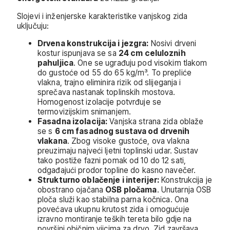
Slojevi i inženjerske karakteristike vanjskog zida
uključuju:
Drvena konstrukcija i jezgra:
Nosivi drveni
kostur ispunjava se sa
24 cm celuloznih
pahuljica
. One se ugrađuju pod visokim tlakom
do gustoće od 55 do 65 kg/m³. To prepliće
vlakna, trajno eliminira rizik od slijeganja i
sprečava nastanak toplinskih mostova.
Homogenost izolacije potvrđuje se
termovizijskim snimanjem.
Fasadna izolacija:
Vanjska strana zida oblaže
se s
6 cm fasadnog sustava od drvenih
vlakana
. Zbog visoke gustoće, ova vlakna
preuzimaju najveći ljetni toplinski udar. Sustav
tako postiže fazni pomak od 10 do 12 sati,
odgađajući prodor topline do kasno navečer.
Strukturno oblačenje i interijer:
Konstrukcija je
obostrano ojačana
OSB pločama
. Unutarnja OSB
ploča služi kao stabilna parna kočnica. Ona
povećava ukupnu krutost zida i omogućuje
izravno montiranje teških tereta bilo gdje na
površini običnim vijcima za drvo. Zid završava