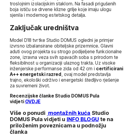
troslojnim izolacijskim staklom. Na fasadi prigušenih
boja ističu se drvene klizne grilje koje imaju ulogu
sjenila i modernog estetskog detalja.
Zaključak uredništva
Model D18 tvrtke Studio DOMUS ogledni je primjer
izvrsno izbalansirane obiteljske prizemnice. Glavni
aduti ovog projekta su strogo podijeljene funkcionalne
zone, izravna veza svih spavaćih soba s prirodom te
fleksibilnost u organizaciji ulaznog trakta. Uz visoke
inženjerske performanse zida od 42 cm i
certificirani
A++ energetski razred
, ovaj model predstavlja
trajno, ekološki održivo i energetski štedljivo rješenje
za suvremeni život.
Recenzijske članke Studio DOMUS Pula
vidjeti
OVDJE
Više o ponudi
montažnih kuća
Studio
DOMUS Pula vidjeti u
INFO BLOGU
te na
priloženim poveznicama u podnožju
članka