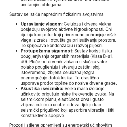
unutarnjim oblogama.
Sustav se ističe naprednim fizikalnim svojstvima:
Upravljanje vlagom:
Celuloza i drvena vlakna
posjeduju svojstvo aktivne higroskopnosti. Oni
djeluju kao pufer koji privremeno pohranjuje višak
vlage iz zraka i otpušta ga pri isušivanju prostora.
To sprječava kondenzaciju i razvoj plijesni.
Protupožarna sigurnost:
Sustav koristi fiziku
pougljenjivanja organskih materijala (Klasa B-s1,
d0). Ploče od drvenih vlakana u slučaju vatre
polako pougljenjuju i stvaraju zaštitni sloj.
Istovremeno, zbijena celulozna jezgra
onemogućuje dotok kisika. To drastično
usporava prodor topline do nosive drvene građe.
Akustika i seizmika:
Velika masa izolacije
učinkovito prigušuje niske frekvencije zvuka. Na
seizmičkom planu, elastičnost drva i gusto
zbijena celuloza unutar zidova djeluju kao
seizmički prigušivač koji apsorbira vibracije i štiti
konstruktivne spojeve.
Prozori i stijene opremljeni su energetski učinkovitim