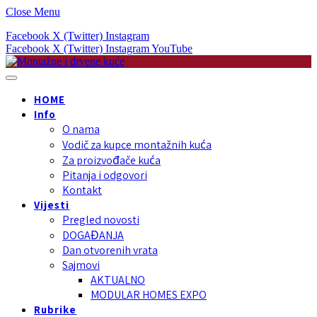
Close Menu
Facebook
X (Twitter)
Instagram
Facebook
X (Twitter)
Instagram
YouTube
HOME
Info
O nama
Vodič za kupce montažnih kuća
Za proizvođače kuća
Pitanja i odgovori
Kontakt
Vijesti
Pregled novosti
DOGAĐANJA
Dan otvorenih vrata
Sajmovi
AKTUALNO
MODULAR HOMES EXPO
Rubrike