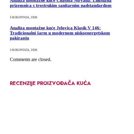
Analiza montažne kuće Chasma Nirvana: Luksuzna
prizemnica s trostrukim sanitarnim nadstandardom
3 KOLOVOZA, 2026
Analiza montažne kuće Jelovica Klasik V 146:
Tradicionalni šarm u modernom niskoenergetskom
pakiranju
3 KOLOVOZA, 2026
Comments are closed.
RECENZIJE PROIZVOĐAČA KUĆA