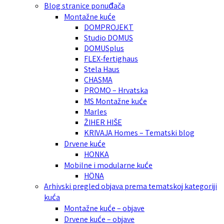
Blog stranice ponuđača
Montažne kuće
DOMPROJEKT
Studio DOMUS
DOMUSplus
FLEX-fertighaus
Stela Haus
CHASMA
PROMO – Hrvatska
MS Montažne kuće
Marles
ŽIHER HIŠE
KRIVAJA Homes – Tematski blog
Drvene kuće
HONKA
Mobilne i modularne kuće
HÖNA
Arhivski pregled objava prema tematskoj kategoriji
kuća
Montažne kuće – objave
Drvene kuće – objave