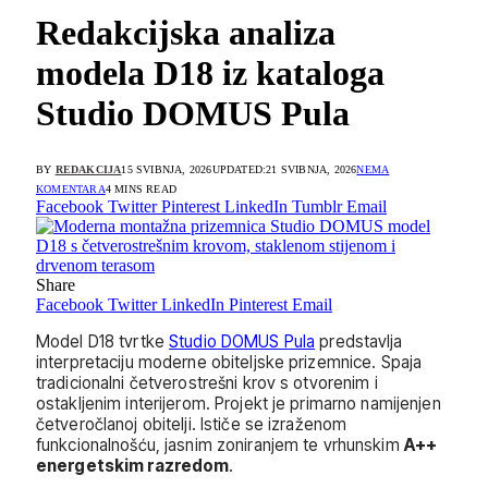
Redakcijska analiza
modela D18 iz kataloga
Studio DOMUS Pula
BY
REDAKCIJA
15 SVIBNJA, 2026
UPDATED:
21 SVIBNJA, 2026
NEMA
KOMENTARA
4 MINS READ
Facebook
Twitter
Pinterest
LinkedIn
Tumblr
Email
Share
Facebook
Twitter
LinkedIn
Pinterest
Email
Model D18 tvrtke
Studio DOMUS Pula
predstavlja
interpretaciju moderne obiteljske prizemnice. Spaja
tradicionalni četverostrešni krov s otvorenim i
ostakljenim interijerom. Projekt je primarno namijenjen
četveročlanoj obitelji. Ističe se izraženom
funkcionalnošću, jasnim zoniranjem te vrhunskim
A++
energetskim razredom
.