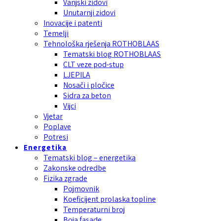
Vanjski zidovi
Unutarnji zidovi
Inovacije i patenti
Temelji
Tehnološka rješenja ROTHOBLAAS
Tematski blog ROTHOBLAAS
CLT veze pod-stup
LJEPILA
Nosači i pločice
Sidra za beton
Vijci
Vjetar
Poplave
Potresi
Energetika
Tematski blog – energetika
Zakonske odredbe
Fizika zgrade
Pojmovnik
Koeficijent prolaska topline
Temperaturni broj
Boja fasade