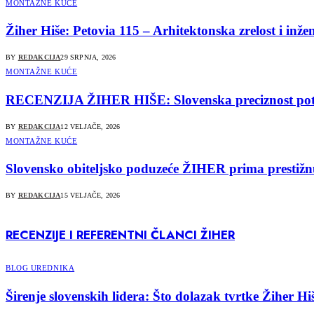
MONTAŽNE KUĆE
Žiher Hiše: Petovia 115 – Arhitektonska zrelost i inž
BY
REDAKCIJA
29 SRPNJA, 2026
MONTAŽNE KUĆE
RECENZIJA ŽIHER HIŠE: Slovenska preciznost potvr
BY
REDAKCIJA
12 VELJAČE, 2026
MONTAŽNE KUĆE
Slovensko obiteljsko poduzeće ŽIHER prima presti
BY
REDAKCIJA
15 VELJAČE, 2026
RECENZIJE I REFERENTNI ČLANCI ŽIHER
BLOG UREDNIKA
Širenje slovenskih lidera: Što dolazak tvrtke Žiher 