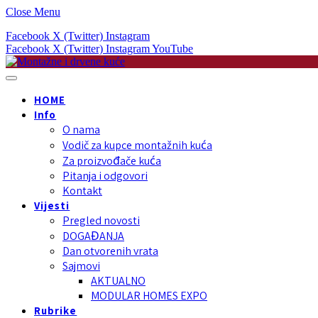
Close Menu
Facebook
X (Twitter)
Instagram
Facebook
X (Twitter)
Instagram
YouTube
HOME
Info
O nama
Vodič za kupce montažnih kuća
Za proizvođače kuća
Pitanja i odgovori
Kontakt
Vijesti
Pregled novosti
DOGAĐANJA
Dan otvorenih vrata
Sajmovi
AKTUALNO
MODULAR HOMES EXPO
Rubrike