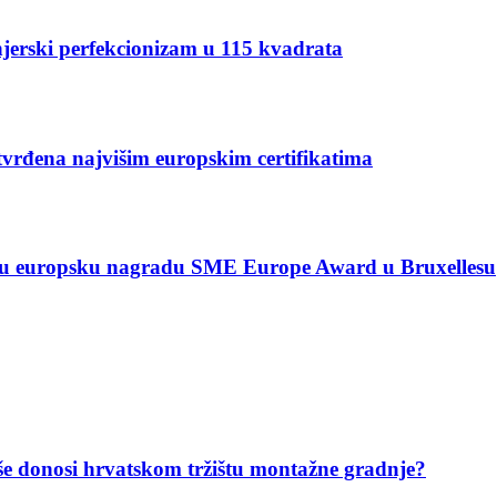
enjerski perfekcionizam u 115 kvadrata
đena najvišim europskim certifikatima
žnu europsku nagradu SME Europe Award u Bruxellesu
Hiše donosi hrvatskom tržištu montažne gradnje?