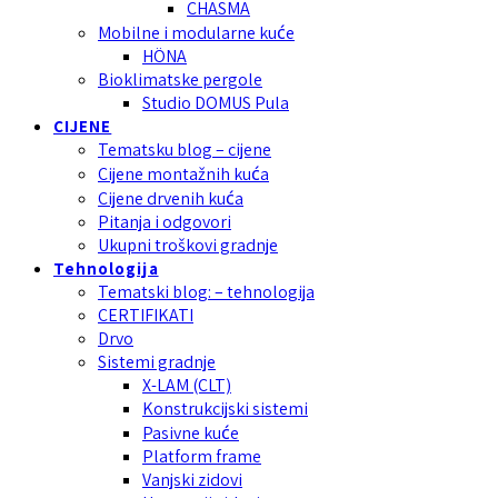
CHASMA
Mobilne i modularne kuće
HÖNA
Bioklimatske pergole
Studio DOMUS Pula
CIJENE
Tematsku blog – cijene
Cijene montažnih kuća
Cijene drvenih kuća
Pitanja i odgovori
Ukupni troškovi gradnje
Tehnologija
Tematski blog: – tehnologija
CERTIFIKATI
Drvo
Sistemi gradnje
X-LAM (CLT)
Konstrukcijski sistemi
Pasivne kuće
Platform frame
Vanjski zidovi