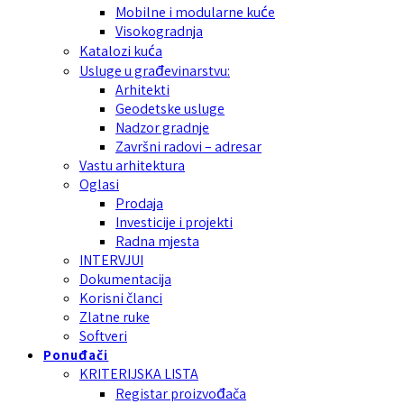
Mobilne i modularne kuće
Visokogradnja
Katalozi kuća
Usluge u građevinarstvu:
Arhitekti
Geodetske usluge
Nadzor gradnje
Završni radovi – adresar
Vastu arhitektura
Oglasi
Prodaja
Investicije i projekti
Radna mjesta
INTERVJUI
Dokumentacija
Korisni članci
Zlatne ruke
Softveri
Ponuđači
KRITERIJSKA LISTA
Registar proizvođača