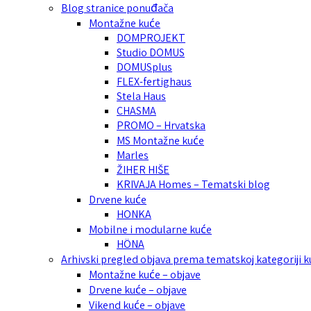
Blog stranice ponuđača
Montažne kuće
DOMPROJEKT
Studio DOMUS
DOMUSplus
FLEX-fertighaus
Stela Haus
CHASMA
PROMO – Hrvatska
MS Montažne kuće
Marles
ŽIHER HIŠE
KRIVAJA Homes – Tematski blog
Drvene kuće
HONKA
Mobilne i modularne kuće
HÖNA
Arhivski pregled objava prema tematskoj kategoriji 
Montažne kuće – objave
Drvene kuće – objave
Vikend kuće – objave