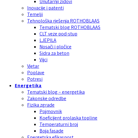
Unutarnji zidovi
Inovacije i patenti
Temelji
Tehnološka rješenja ROTHOBLAAS
Tematski blog ROTHOBLAAS
CLT veze pod-stup
LJEPILA
Nosači i pločice
Sidra za beton
Vijci
Vjetar
Poplave
Potresi
Energetika
Tematski blog – energetika
Zakonske odredbe
Fizika zgrade
Pojmovnik
Koeficijent prolaska topline
Temperaturni broj
Boja fasade
Energetska efikasnost