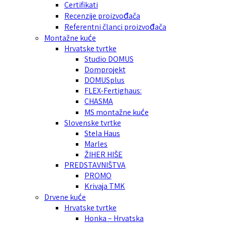
Certifikati
Recenzije proizvođača
Referentni članci proizvođača
Montažne kuće
Hrvatske tvrtke
Studio DOMUS
Domprojekt
DOMUSplus
FLEX-Fertighaus:
CHASMA
MS montažne kuće
Slovenske tvrtke
Stela Haus
Marles
ŽIHER HIŠE
PREDSTAVNIŠTVA
PROMO
Krivaja TMK
Drvene kuće
Hrvatske tvrtke
Honka – Hrvatska