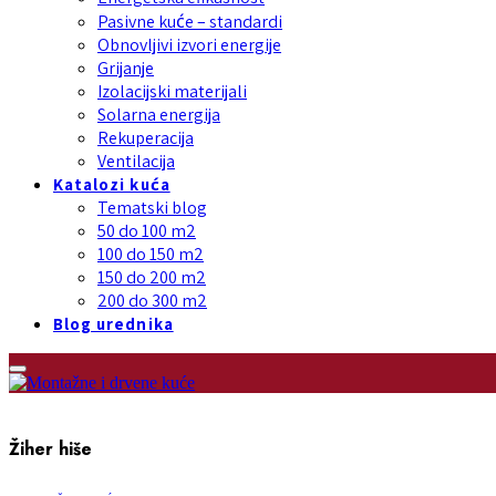
Pasivne kuće – standardi
Obnovljivi izvori energije
Grijanje
Izolacijski materijali
Solarna energija
Rekuperacija
Ventilacija
Katalozi kuća
Tematski blog
50 do 100 m2
100 do 150 m2
150 do 200 m2
200 do 300 m2
Blog urednika
Žiher hiše