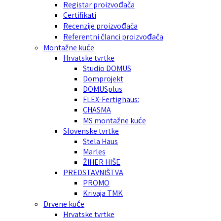
Registar proizvođača
Certifikati
Recenzije proizvođača
Referentni članci proizvođača
Montažne kuće
Hrvatske tvrtke
Studio DOMUS
Domprojekt
DOMUSplus
FLEX-Fertighaus:
CHASMA
MS montažne kuće
Slovenske tvrtke
Stela Haus
Marles
ŽIHER HIŠE
PREDSTAVNIŠTVA
PROMO
Krivaja TMK
Drvene kuće
Hrvatske tvrtke