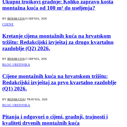
Ukupni troškovi gradnje: Koliko zapravo košta
montažna kuća od 100 m² do useljenja?
BY
REDAKCIJA
19 SRPNJA, 2026
CIJENE
Kretanje cijena montažnih kuća na hrvatskom
tržištu: Redakcijski izvještaj za drugo kvartalno
razdoblje (Q2) 2026.
BY
REDAKCIJA
15 SRPNJA, 2026
BLOG UREDNIKA
Cijene montažnih kuća na hrvatskom tržištu:
Redakcijski izvještaj za prvo kvartalno razdoblje
(Q1) 2026.
BY
REDAKCIJA
2 TRAVNJA, 2026
BLOG UREDNIKA
Pitanja i odgovori o cijeni, gradnji, trajnosti i
kvaliteti drvenih montažnih kuća