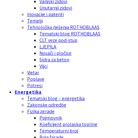
Vanjski zidovi
Unutarnji zidovi
Inovacije i patenti
Temelji
Tehnološka rješenja ROTHOBLAAS
Tematski blog ROTHOBLAAS
CLT veze pod-stup
LJEPILA
Nosači i pločice
Sidra za beton
Vijci
Vjetar
Poplave
Potresi
Energetika
Tematski blog – energetika
Zakonske odredbe
Fizika zgrade
Pojmovnik
Koeficijent prolaska topline
Temperaturni broj
Boja fasade