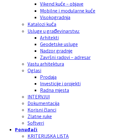
Vikend kuće – objave
Mobilne i modularne kuće
Visokogradnja
Katalozi kuća
Usluge u građevinarstvu:
Arhitekti
Geodetske usluge
Nadzor gradnje
Završni radovi – adresar
Vastu arhitektura
Oglasi
Prodaja
Investicije i projekti
Radna mjesta
INTERVJUI
Dokumentacija
Korisni članci
Zlatne ruke
Softveri
Ponuđači
KRITERIJSKA LISTA