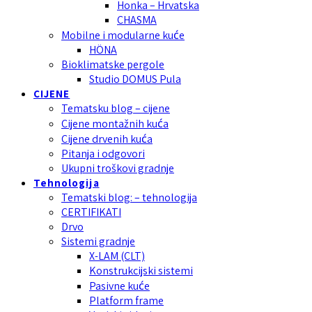
Honka – Hrvatska
CHASMA
Mobilne i modularne kuće
HÖNA
Bioklimatske pergole
Studio DOMUS Pula
CIJENE
Tematsku blog – cijene
Cijene montažnih kuća
Cijene drvenih kuća
Pitanja i odgovori
Ukupni troškovi gradnje
Tehnologija
Tematski blog: – tehnologija
CERTIFIKATI
Drvo
Sistemi gradnje
X-LAM (CLT)
Konstrukcijski sistemi
Pasivne kuće
Platform frame