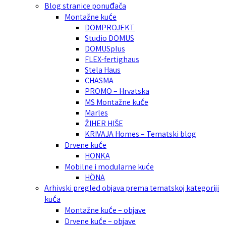
Blog stranice ponuđača
Montažne kuće
DOMPROJEKT
Studio DOMUS
DOMUSplus
FLEX-fertighaus
Stela Haus
CHASMA
PROMO – Hrvatska
MS Montažne kuće
Marles
ŽIHER HIŠE
KRIVAJA Homes – Tematski blog
Drvene kuće
HONKA
Mobilne i modularne kuće
HÖNA
Arhivski pregled objava prema tematskoj kategoriji
kuća
Montažne kuće – objave
Drvene kuće – objave