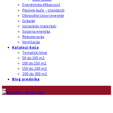
Energetska efikasnost
Pasivne kuće – standardi
Obnovljivi izvori energije
Grijanje
Izolacijski materijali
Solarna energija
Rekuperacija
Ventilacija
Katalozi kuća
Tematski blog
50 do 100 m2
100 do 150 m2
150 do 200 m2
200 do 300 m2
Blog urednika