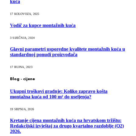
kuća
17 KOLOVOZA, 2025
Vodič za kupce montažnih kuća
3 SIJEČNJA, 2024
Glavni parametri usporedne kvalitete montažnih kuća u
standardnoj ponudi proizvođača
17 RUJNA, 2023
Blog - cijene
Ukupni troškovi gradnje: Koliko zapravo košta
montažna kuća od 100 m² do useljenja?
19 SRPNJA, 2026
Kretanje cijena montažnih kuća na hrvatskom tržištu:
Redakcijski izvještaj za drugo kvartalno razdoblje (Q2)
2026.