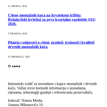
15 SRPNJA, 2026
Cijene montažnih kuća na hrvatskom tržištu:
Redakcijski izvještaj za prvo kvartalno razdoblje (Q1)
2026.
2 TRAVNJA, 2026
Pitanja i odgovori o cijeni, gradnji, trajnosti i kvaliteti
drvenih montažnih kuća
15 PROSINCA, 2025
O nama
Internetski vodič za investitore i kupce montažnih i drvenih
kuća. Važan izvor korisnih informacija o ponudama,
cijenama, tehnologiji gradnje i referencama proizvođača.
Izdavač: Natura Media
Antuna Mihanovića 10