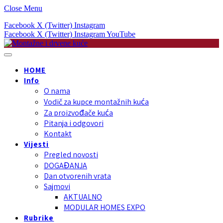
Close Menu
Facebook
X (Twitter)
Instagram
Facebook
X (Twitter)
Instagram
YouTube
HOME
Info
O nama
Vodič za kupce montažnih kuća
Za proizvođače kuća
Pitanja i odgovori
Kontakt
Vijesti
Pregled novosti
DOGAĐANJA
Dan otvorenih vrata
Sajmovi
AKTUALNO
MODULAR HOMES EXPO
Rubrike