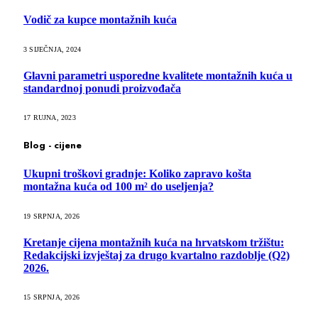
Vodič za kupce montažnih kuća
3 SIJEČNJA, 2024
Glavni parametri usporedne kvalitete montažnih kuća u
standardnoj ponudi proizvođača
17 RUJNA, 2023
Blog - cijene
Ukupni troškovi gradnje: Koliko zapravo košta
montažna kuća od 100 m² do useljenja?
19 SRPNJA, 2026
Kretanje cijena montažnih kuća na hrvatskom tržištu:
Redakcijski izvještaj za drugo kvartalno razdoblje (Q2)
2026.
15 SRPNJA, 2026