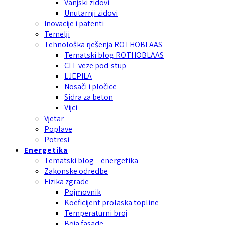
Vanjski zidovi
Unutarnji zidovi
Inovacije i patenti
Temelji
Tehnološka rješenja ROTHOBLAAS
Tematski blog ROTHOBLAAS
CLT veze pod-stup
LJEPILA
Nosači i pločice
Sidra za beton
Vijci
Vjetar
Poplave
Potresi
Energetika
Tematski blog – energetika
Zakonske odredbe
Fizika zgrade
Pojmovnik
Koeficijent prolaska topline
Temperaturni broj
Boja fasade