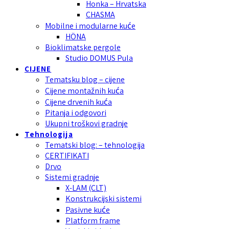
Honka – Hrvatska
CHASMA
Mobilne i modularne kuće
HÖNA
Bioklimatske pergole
Studio DOMUS Pula
CIJENE
Tematsku blog – cijene
Cijene montažnih kuća
Cijene drvenih kuća
Pitanja i odgovori
Ukupni troškovi gradnje
Tehnologija
Tematski blog: – tehnologija
CERTIFIKATI
Drvo
Sistemi gradnje
X-LAM (CLT)
Konstrukcijski sistemi
Pasivne kuće
Platform frame