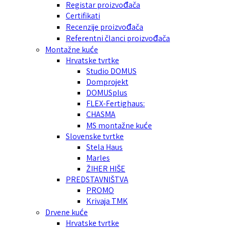
Registar proizvođača
Certifikati
Recenzije proizvođača
Referentni članci proizvođača
Montažne kuće
Hrvatske tvrtke
Studio DOMUS
Domprojekt
DOMUSplus
FLEX-Fertighaus:
CHASMA
MS montažne kuće
Slovenske tvrtke
Stela Haus
Marles
ŽIHER HIŠE
PREDSTAVNIŠTVA
PROMO
Krivaja TMK
Drvene kuće
Hrvatske tvrtke