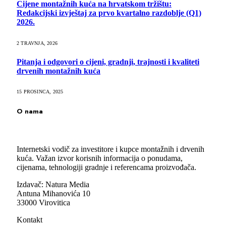
Cijene montažnih kuća na hrvatskom tržištu:
Redakcijski izvještaj za prvo kvartalno razdoblje (Q1)
2026.
2 TRAVNJA, 2026
Pitanja i odgovori o cijeni, gradnji, trajnosti i kvaliteti
drvenih montažnih kuća
15 PROSINCA, 2025
O nama
Internetski vodič za investitore i kupce montažnih i drvenih
kuća. Važan izvor korisnih informacija o ponudama,
cijenama, tehnologiji gradnje i referencama proizvođača.
Izdavač: Natura Media
Antuna Mihanovića 10
33000 Virovitica
Kontakt