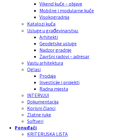
Vikend kuće – objave
Mobilne i modularne kuće
Visokogradnja
Katalozi kuća
Usluge u građevinarstvu:
Arhitekti
Geodetske usluge
Nadzor gradnje
Završni radovi – adresar
Vastu arhitektura
Oglasi
Prodaja
Investicije i projekti
Radna mjesta
INTERVJUI
Dokumentacija
Korisni članci
Zlatne ruke
Softveri
Ponuđači
KRITERIJSKA LISTA