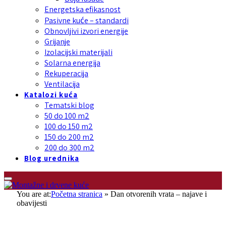
Energetska efikasnost
Pasivne kuće – standardi
Obnovljivi izvori energije
Grijanje
Izolacijski materijali
Solarna energija
Rekuperacija
Ventilacija
Katalozi kuća
Tematski blog
50 do 100 m2
100 do 150 m2
150 do 200 m2
200 do 300 m2
Blog urednika
You are at:
Početna stranica
»
Dan otvorenih vrata – najave i
obavijesti