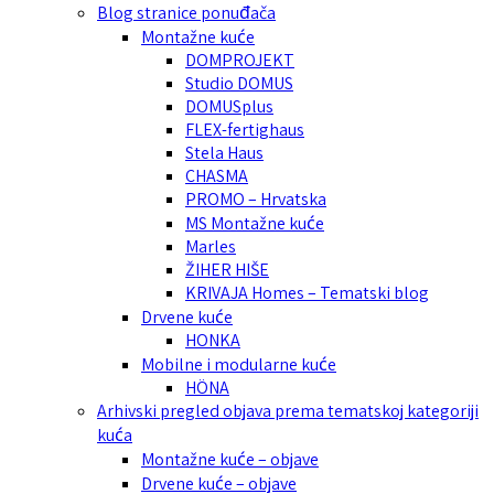
Blog stranice ponuđača
Montažne kuće
DOMPROJEKT
Studio DOMUS
DOMUSplus
FLEX-fertighaus
Stela Haus
CHASMA
PROMO – Hrvatska
MS Montažne kuće
Marles
ŽIHER HIŠE
KRIVAJA Homes – Tematski blog
Drvene kuće
HONKA
Mobilne i modularne kuće
HÖNA
Arhivski pregled objava prema tematskoj kategoriji
kuća
Montažne kuće – objave
Drvene kuće – objave