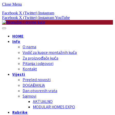
Close Menu
Facebook
X (Twitter)
Instagram
Facebook
X (Twitter)
Instagram
YouTube
HOME
Info
O nama
Vodič za kupce montažnih kuća
Za proizvođače kuća
Pitanja i odgovori
Kontakt
Vijesti
Pregled novosti
DOGAĐANJA
Dan otvorenih vrata
Sajmovi
AKTUALNO
MODULAR HOMES EXPO
Rubrike