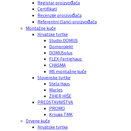
Registar proizvođača
Certifikati
Recenzije proizvođača
Referentni članci proizvođača
Montažne kuće
Hrvatske tvrtke
Studio DOMUS
Domprojekt
DOMUSplus
FLEX-Fertighaus:
CHASMA
MS montažne kuće
Slovenske tvrtke
Stela Haus
Marles
ŽIHER HIŠE
PREDSTAVNIŠTVA
PROMO
Krivaja TMK
Drvene kuće
Hrvatske tvrtke