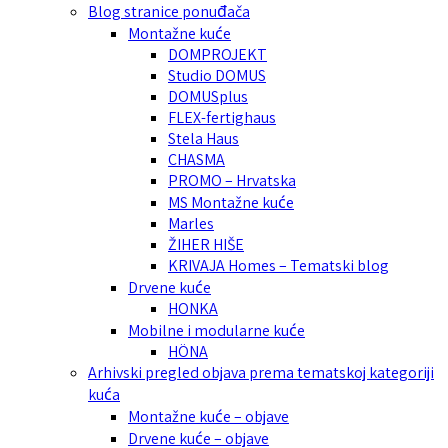
Blog stranice ponuđača
Montažne kuće
DOMPROJEKT
Studio DOMUS
DOMUSplus
FLEX-fertighaus
Stela Haus
CHASMA
PROMO – Hrvatska
MS Montažne kuće
Marles
ŽIHER HIŠE
KRIVAJA Homes – Tematski blog
Drvene kuće
HONKA
Mobilne i modularne kuće
HÖNA
Arhivski pregled objava prema tematskoj kategoriji
kuća
Montažne kuće – objave
Drvene kuće – objave