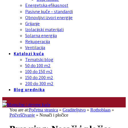
Energetska efikasnost
Pasivne kuće – standardi
Obnovljivi izvori energije
Grijanje
Izolacijski materijali
Solarna energija
Rekuperacija
Ventilacija
Katalozi kuća
Tematski blog
50 do 100 m2
100 do 150 m2
150 do 200 m2
200 do 300 m2
Blog urednika
You are at:
Početna stranica
»
Graditeljstvo
»
Rothoblaas
»
Pričvrščivanje
»
Nosači i pločice