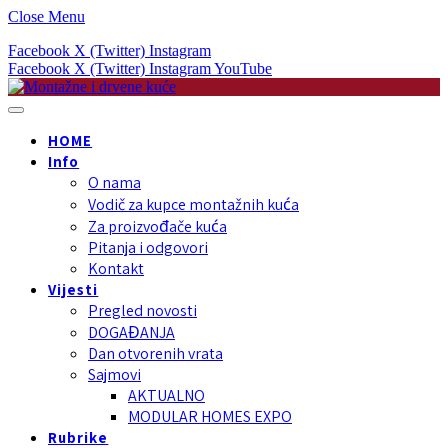
Close Menu
Facebook
X (Twitter)
Instagram
Facebook
X (Twitter)
Instagram
YouTube
HOME
Info
O nama
Vodič za kupce montažnih kuća
Za proizvođače kuća
Pitanja i odgovori
Kontakt
Vijesti
Pregled novosti
DOGAĐANJA
Dan otvorenih vrata
Sajmovi
AKTUALNO
MODULAR HOMES EXPO
Rubrike