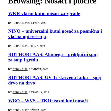
Browsing:
Nosači i pločice
WKR vlačni kutni nosači za zgrade
BY
REDAKCIJA
28 LIPNJA, 2023
NINO – univerzalni kutni nosač za posmična i
vlačna opterećenja
BY
REDAKCIJA
1 LIPNJA, 2023
ROTHOBLAAS: Alumega – priključni spoj
za stup i gredu
BY
REDAKCIJA
10 SVIBNJA, 2023
ROTHOBLAAS: UV-T: skrivena kuka – spoj
drvo na drvo
BY
REDAKCIJA
16 TRAVNJA, 2023
WBO – WVS – TKO: razni ktni nosaći
BY
REDAKCIJA
2 OŽUJKA, 2023