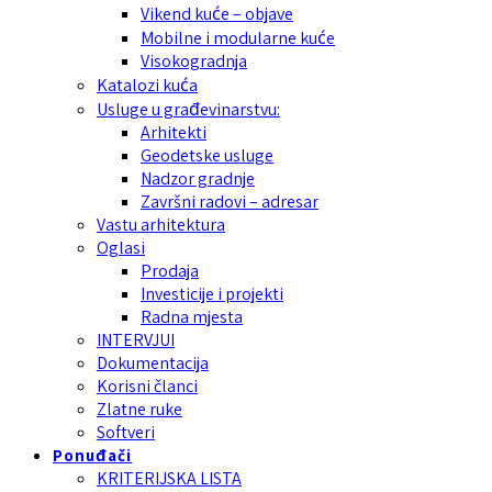
Vikend kuće – objave
Mobilne i modularne kuće
Visokogradnja
Katalozi kuća
Usluge u građevinarstvu:
Arhitekti
Geodetske usluge
Nadzor gradnje
Završni radovi – adresar
Vastu arhitektura
Oglasi
Prodaja
Investicije i projekti
Radna mjesta
INTERVJUI
Dokumentacija
Korisni članci
Zlatne ruke
Softveri
Ponuđači
KRITERIJSKA LISTA