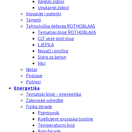
Vanjski zidovi
Unutarnji zidovi
Inovacije i patenti
Temelji
Tehnološka rješenja ROTHOBLAAS
Tematski blog ROTHOBLAAS
CLT veze pod-stup
LJEPILA
Nosači i pločice
Sidra za beton
Vijci
Vjetar
Poplave
Potresi
Energetika
Tematski blog – energetika
Zakonske odredbe
Fizika zgrade
Pojmovnik
Koeficijent prolaska topline
Temperaturni broj
Boja fasade