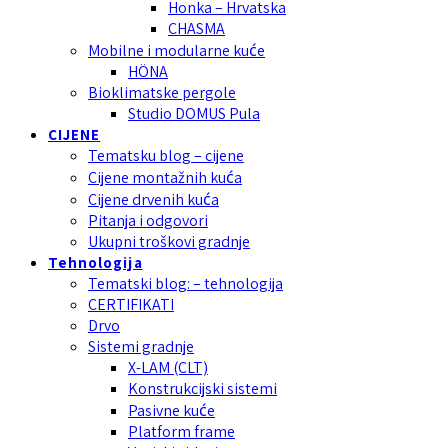
Honka – Hrvatska
CHASMA
Mobilne i modularne kuće
HÖNA
Bioklimatske pergole
Studio DOMUS Pula
CIJENE
Tematsku blog – cijene
Cijene montažnih kuća
Cijene drvenih kuća
Pitanja i odgovori
Ukupni troškovi gradnje
Tehnologija
Tematski blog: – tehnologija
CERTIFIKATI
Drvo
Sistemi gradnje
X-LAM (CLT)
Konstrukcijski sistemi
Pasivne kuće
Platform frame