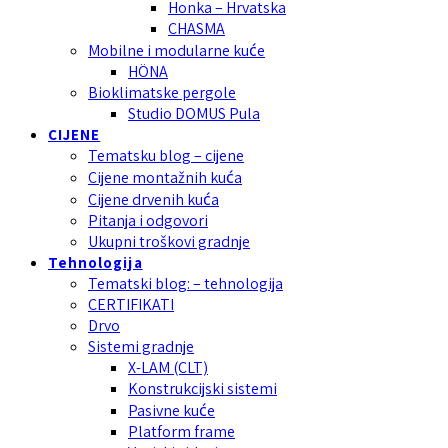
Honka – Hrvatska
CHASMA
Mobilne i modularne kuće
HÖNA
Bioklimatske pergole
Studio DOMUS Pula
CIJENE
Tematsku blog – cijene
Cijene montažnih kuća
Cijene drvenih kuća
Pitanja i odgovori
Ukupni troškovi gradnje
Tehnologija
Tematski blog: – tehnologija
CERTIFIKATI
Drvo
Sistemi gradnje
X-LAM (CLT)
Konstrukcijski sistemi
Pasivne kuće
Platform frame