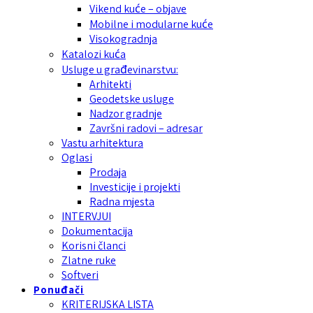
Vikend kuće – objave
Mobilne i modularne kuće
Visokogradnja
Katalozi kuća
Usluge u građevinarstvu:
Arhitekti
Geodetske usluge
Nadzor gradnje
Završni radovi – adresar
Vastu arhitektura
Oglasi
Prodaja
Investicije i projekti
Radna mjesta
INTERVJUI
Dokumentacija
Korisni članci
Zlatne ruke
Softveri
Ponuđači
KRITERIJSKA LISTA