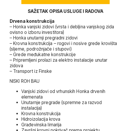
SAŽETAK OPISA USLUGE I RADOVA
Drvena konstrukcija
– Honka vanjski zidovi (vrsta i debljina vanjskog zida
ovisno o izboru investitora)
– Honka unutarnji pregradni zidovi
– Krovna konstrukcija – rogovi i nosive grede krovišta
(sljeme, podrožnjače i stupovi)
– Grede međukatne konstrukcije
– Pripremljeni prolazi za elektro instalacije unutar
zidova
– Transport iz Finske
NISKI ROH BAU
Vanjski zidovi od vrhunskih Honka drvenih
elemenata
Unutarnje pregrade (spremne za razvod
instalacija)
Krovna konstrukcija
Hidroizolacija krova
Građevinska limarija
Završni krovni pokrivač prema projektu