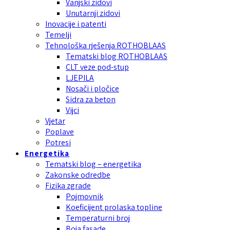
Vanjski zidovi
Unutarnji zidovi
Inovacije i patenti
Temelji
Tehnološka rješenja ROTHOBLAAS
Tematski blog ROTHOBLAAS
CLT veze pod-stup
LJEPILA
Nosači i pločice
Sidra za beton
Vijci
Vjetar
Poplave
Potresi
Energetika
Tematski blog – energetika
Zakonske odredbe
Fizika zgrade
Pojmovnik
Koeficijent prolaska topline
Temperaturni broj
Boja fasade