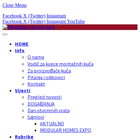
Close Menu
Facebook
X (Twitter)
Instagram
Facebook
X (Twitter)
Instagram
YouTube
HOME
Info
O nama
Vodič za kupce montažnih kuća
Za proizvođače kuća
Pitanja i odgovori
Kontakt
Vijesti
Pregled novosti
DOGAĐANJA
Dan otvorenih vrata
Sajmovi
AKTUALNO
MODULAR HOMES EXPO
Rubrike