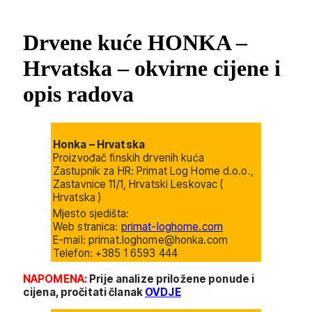
Drvene kuće HONKA –
Hrvatska – okvirne cijene i
opis radova
Honka – Hrvatska
Proizvođač finskih drvenih kuća
Zastupnik za HR: Primat Log Home d.o.o.,
Zastavnice 11/1, Hrvatski Leskovac (
Hrvatska )
Mjesto sjedišta:
Web stranica:
primat-loghome.com
E-mail: primat.loghome@honka.com
Telefon: +385 1 6593 444
NAPOMENA:
Prije analize priložene ponude i
cijena, pročitati članak
OVDJE