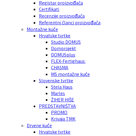
Registar proizvođača
Certifikati
Recenzije proizvođača
Referentni članci proizvođača
Montažne kuće
Hrvatske tvrtke
Studio DOMUS
Domprojekt
DOMUSplus
FLEX-Fertighaus:
CHASMA
MS montažne kuće
Slovenske tvrtke
Stela Haus
Marles
ŽIHER HIŠE
PREDSTAVNIŠTVA
PROMO
Krivaja TMK
Drvene kuće
Hrvatske tvrtke