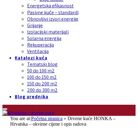
Energetska efikasnost
Pasivne kuće – standardi
Obnovljivi izvori energije
Grijanje
Izolacijski materijali
Solarna energija
Rekuperacija
Ventilacija
Katalozi kuća
Tematski blog
50 do 100 m2
100 do 150 m2
150 do 200 m2
200 do 300 m2
Blog urednika
You are at:
Početna stranica
»
Drvene kuće HONKA –
Hrvatska – okvirne cijene i opis radova