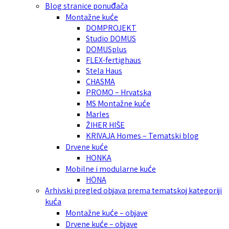
Blog stranice ponuđača
Montažne kuće
DOMPROJEKT
Studio DOMUS
DOMUSplus
FLEX-fertighaus
Stela Haus
CHASMA
PROMO – Hrvatska
MS Montažne kuće
Marles
ŽIHER HIŠE
KRIVAJA Homes – Tematski blog
Drvene kuće
HONKA
Mobilne i modularne kuće
HÖNA
Arhivski pregled objava prema tematskoj kategoriji
kuća
Montažne kuće – objave
Drvene kuće – objave