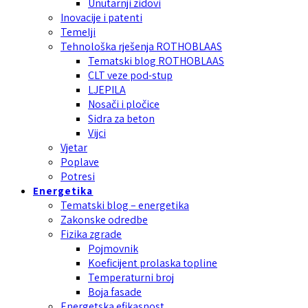
Unutarnji zidovi
Inovacije i patenti
Temelji
Tehnološka rješenja ROTHOBLAAS
Tematski blog ROTHOBLAAS
CLT veze pod-stup
LJEPILA
Nosači i pločice
Sidra za beton
Vijci
Vjetar
Poplave
Potresi
Energetika
Tematski blog – energetika
Zakonske odredbe
Fizika zgrade
Pojmovnik
Koeficijent prolaska topline
Temperaturni broj
Boja fasade
Energetska efikasnost