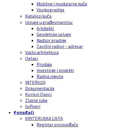
Mobilne i modularne kuće
Visokogradnja
Katalozi kuća
Usluge u građevinarstvu:
Arhitekti
Geodetske usluge
Nadzor gradnje
Završni radovi – adresar
Vastu arhitektura
Oglasi
Prodaja
Investicije i projekti
Radna mjesta
INTERVJUI
Dokumentacija
Korisni članci
Zlatne ruke
Softveri
Ponuđači
KRITERIJSKA LISTA
Registar proizvođača