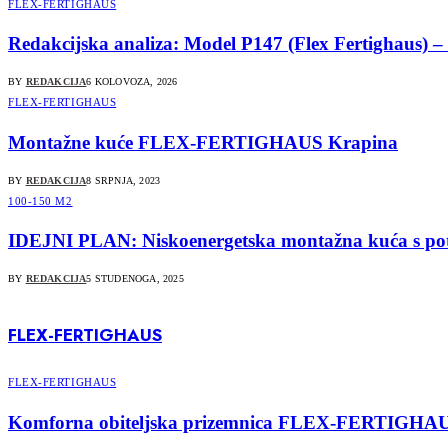
FLEX-FERTIGHAUS
Redakcijska analiza: Model P147 (Flex Fertighaus) – S
BY
REDAKCIJA
6 KOLOVOZA, 2026
FLEX-FERTIGHAUS
Montažne kuće FLEX-FERTIGHAUS Krapina
BY
REDAKCIJA
8 SRPNJA, 2023
100-150 M2
IDEJNI PLAN: Niskoenergetska montažna kuća s 
BY
REDAKCIJA
5 STUDENOGA, 2025
FLEX-FERTIGHAUS
FLEX-FERTIGHAUS
Komforna obiteljska prizemnica FLEX-FERTIGHAUS od