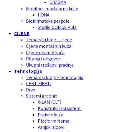
CHASMA
Mobilne i modularne kuće
HÖNA
Bioklimatske pergole
Studio DOMUS Pula
CIJENE
Tematsku blog – cijene
Cijene montažnih kuća
Cijene drvenih kuća
Pitanja i odgovori
Ukupni troškovi gradnje
Tehnologija
Tematski blog: – tehnologija
CERTIFIKATI
Drvo
Sistemi gradnje
X-LAM (CLT)
Konstrukcijski sistemi
Pasivne kuće
Platform frame
Vanjski zidovi