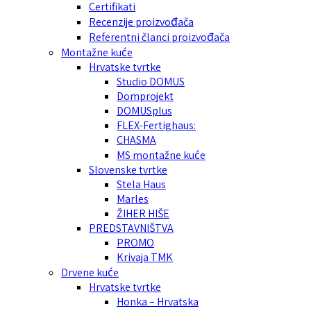
Certifikati
Recenzije proizvođača
Referentni članci proizvođača
Montažne kuće
Hrvatske tvrtke
Studio DOMUS
Domprojekt
DOMUSplus
FLEX-Fertighaus:
CHASMA
MS montažne kuće
Slovenske tvrtke
Stela Haus
Marles
ŽIHER HIŠE
PREDSTAVNIŠTVA
PROMO
Krivaja TMK
Drvene kuće
Hrvatske tvrtke
Honka – Hrvatska