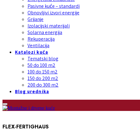
Pasivne kuće – standardi
Obnovljivi izvori energije
Grijanje
Izolacijski materijali
Solarna energija
Rekuperacija
Ventilacija
Katalozi kuća
Tematski blog
50 do 100 m2
100 do 150 m2
150 do 200 m2
200 do 300 m2
Blog urednika
FLEX-FERTIGHAUS