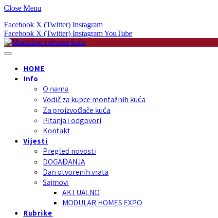
Close Menu
Facebook
X (Twitter)
Instagram
Facebook
X (Twitter)
Instagram
YouTube
HOME
Info
O nama
Vodič za kupce montažnih kuća
Za proizvođače kuća
Pitanja i odgovori
Kontakt
Vijesti
Pregled novosti
DOGAĐANJA
Dan otvorenih vrata
Sajmovi
AKTUALNO
MODULAR HOMES EXPO
Rubrike