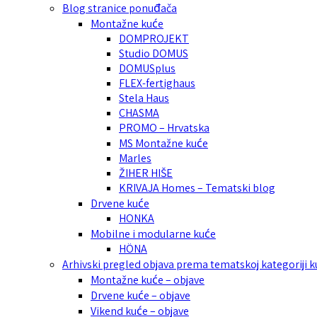
Blog stranice ponuđača
Montažne kuće
DOMPROJEKT
Studio DOMUS
DOMUSplus
FLEX-fertighaus
Stela Haus
CHASMA
PROMO – Hrvatska
MS Montažne kuće
Marles
ŽIHER HIŠE
KRIVAJA Homes – Tematski blog
Drvene kuće
HONKA
Mobilne i modularne kuće
HÖNA
Arhivski pregled objava prema tematskoj kategoriji 
Montažne kuće – objave
Drvene kuće – objave
Vikend kuće – objave