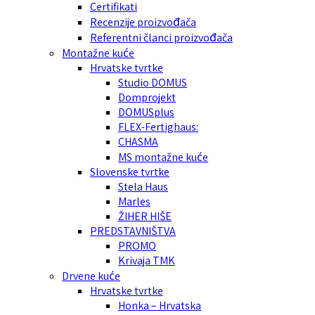
Certifikati
Recenzije proizvođača
Referentni članci proizvođača
Montažne kuće
Hrvatske tvrtke
Studio DOMUS
Domprojekt
DOMUSplus
FLEX-Fertighaus:
CHASMA
MS montažne kuće
Slovenske tvrtke
Stela Haus
Marles
ŽIHER HIŠE
PREDSTAVNIŠTVA
PROMO
Krivaja TMK
Drvene kuće
Hrvatske tvrtke
Honka – Hrvatska