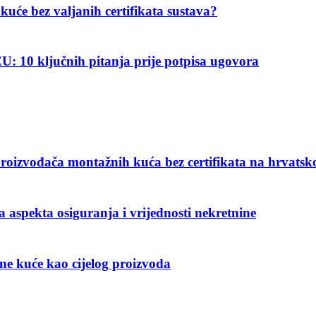
kuće bez valjanih certifikata sustava?
: 10 ključnih pitanja prije potpisa ugovora
na proizvođača montažnih kuća bez certifikata na hrvatsk
a aspekta osiguranja i vrijednosti nekretnine
žne kuće kao cijelog proizvoda