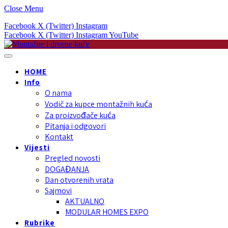
Close Menu
Facebook
X (Twitter)
Instagram
Facebook
X (Twitter)
Instagram
YouTube
HOME
Info
O nama
Vodič za kupce montažnih kuća
Za proizvođače kuća
Pitanja i odgovori
Kontakt
Vijesti
Pregled novosti
DOGAĐANJA
Dan otvorenih vrata
Sajmovi
AKTUALNO
MODULAR HOMES EXPO
Rubrike