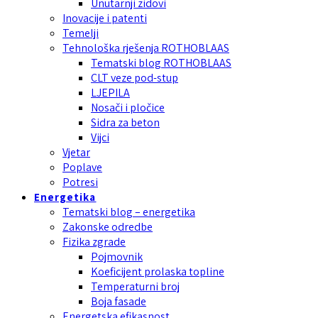
Unutarnji zidovi
Inovacije i patenti
Temelji
Tehnološka rješenja ROTHOBLAAS
Tematski blog ROTHOBLAAS
CLT veze pod-stup
LJEPILA
Nosači i pločice
Sidra za beton
Vijci
Vjetar
Poplave
Potresi
Energetika
Tematski blog – energetika
Zakonske odredbe
Fizika zgrade
Pojmovnik
Koeficijent prolaska topline
Temperaturni broj
Boja fasade
Energetska efikasnost