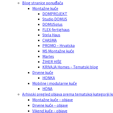
Blog stranice ponuđača
Montažne kuće
DOMPROJEKT
Studio DOMUS
DOMUSplus
FLEX-fertighaus
Stela Haus
CHASMA
PROMO – Hrvatska
MS Montažne kuće
Marles
ŽIHER HIŠE
KRIVAJA Homes – Tematski blog
Drvene kuće
HONKA
Mobilne i modularne kuće
HÖNA
Arhivski pregled objava prema tematskoj kategoriji 
Montažne kuće – objave
Drvene kuće – objave
Vikend kuće – objave