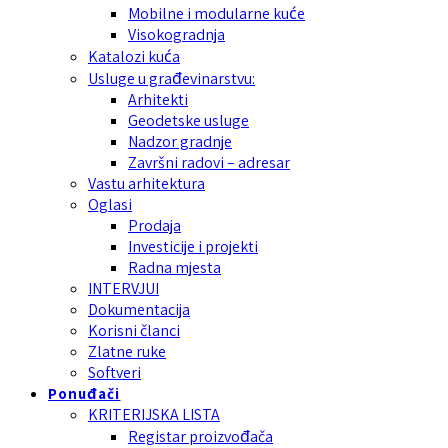
Mobilne i modularne kuće
Visokogradnja
Katalozi kuća
Usluge u građevinarstvu:
Arhitekti
Geodetske usluge
Nadzor gradnje
Završni radovi – adresar
Vastu arhitektura
Oglasi
Prodaja
Investicije i projekti
Radna mjesta
INTERVJUI
Dokumentacija
Korisni članci
Zlatne ruke
Softveri
Ponuđači
KRITERIJSKA LISTA
Registar proizvođača