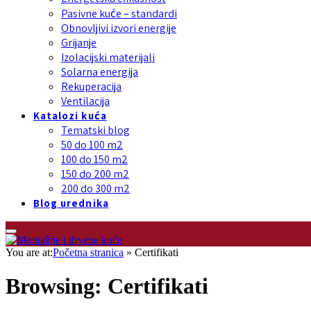
Pasivne kuće – standardi
Obnovljivi izvori energije
Grijanje
Izolacijski materijali
Solarna energija
Rekuperacija
Ventilacija
Katalozi kuća
Tematski blog
50 do 100 m2
100 do 150 m2
150 do 200 m2
200 do 300 m2
Blog urednika
You are at:
Početna stranica
»
Certifikati
Browsing:
Certifikati