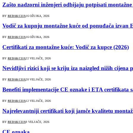
Zašto nadzorni inženjeri odbijaju potpisati montažne 
BY
REDAKCIJA
16 OŽUJKA, 2026
Vodič za kupnju montažne kuće od ponuđača izvan EU
BY
REDAKCIJA
16 OŽUJKA, 2026
Certifikati za montažne kuće: Vodič za kupce (2026)
BY
REDAKCIJA
22 VELJAČE, 2026
Nevidljivi rizici koji se kriju iza naizgled nižih cije
BY
REDAKCIJA
20 VELJAČE, 2026
Benefiti implementacije CE oznake i ETA certifikata s
BY
REDAKCIJA
12 VELJAČE, 2026
Najrelevantniji certifikati koji jamče kvalitetu monta
BY
REDAKCIJA
9 VELJAČE, 2026
CE oznaka