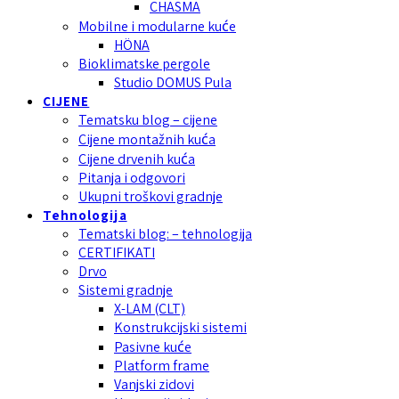
CHASMA
Mobilne i modularne kuće
HÖNA
Bioklimatske pergole
Studio DOMUS Pula
CIJENE
Tematsku blog – cijene
Cijene montažnih kuća
Cijene drvenih kuća
Pitanja i odgovori
Ukupni troškovi gradnje
Tehnologija
Tematski blog: – tehnologija
CERTIFIKATI
Drvo
Sistemi gradnje
X-LAM (CLT)
Konstrukcijski sistemi
Pasivne kuće
Platform frame
Vanjski zidovi