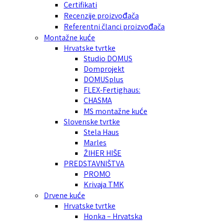
Certifikati
Recenzije proizvođača
Referentni članci proizvođača
Montažne kuće
Hrvatske tvrtke
Studio DOMUS
Domprojekt
DOMUSplus
FLEX-Fertighaus:
CHASMA
MS montažne kuće
Slovenske tvrtke
Stela Haus
Marles
ŽIHER HIŠE
PREDSTAVNIŠTVA
PROMO
Krivaja TMK
Drvene kuće
Hrvatske tvrtke
Honka – Hrvatska