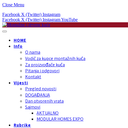
Close Menu
Facebook
X (Twitter)
Instagram
Facebook
X (Twitter)
Instagram
YouTube
HOME
Info
O nama
Vodič za kupce montažnih kuća
Za proizvođače kuća
Pitanja i odgovori
Kontakt
Vijesti
Pregled novosti
DOGAĐANJA
Dan otvorenih vrata
Sajmovi
AKTUALNO
MODULAR HOMES EXPO
Rubrike