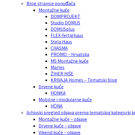
Blog stranice ponuđača
Montažne kuće
DOMPROJEKT
Studio DOMUS
DOMUSplus
FLEX-fertighaus
Stela Haus
CHASMA
PROMO – Hrvatska
MS Montažne kuće
Marles
ŽIHER HIŠE
KRIVAJA Homes – Tematski blog
Drvene kuće
HONKA
Mobilne i modularne kuće
HÖNA
Arhivski pregled objava prema tematskoj kategoriji 
Montažne kuće – objave
Drvene kuće – objave
Vikend kuće – objave