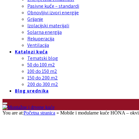
Pasivne kuće – standardi
Obnovljivi izvori energije
Grijanje
Izolacijski materijali
Solarna energija
Rekuperacija
Ventilacija
Katalozi kuća
Tematski blog
50 do 100 m2
100 do 150 m2
150 do 200 m2
200 do 300 m2
Blog urednika
You are at:
Početna stranica
»
Mobile i modularne kuće HÖNA – okvirn