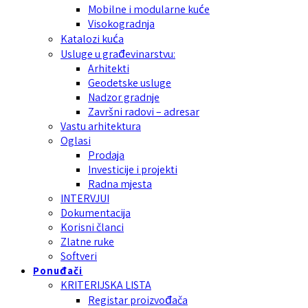
Mobilne i modularne kuće
Visokogradnja
Katalozi kuća
Usluge u građevinarstvu:
Arhitekti
Geodetske usluge
Nadzor gradnje
Završni radovi – adresar
Vastu arhitektura
Oglasi
Prodaja
Investicije i projekti
Radna mjesta
INTERVJUI
Dokumentacija
Korisni članci
Zlatne ruke
Softveri
Ponuđači
KRITERIJSKA LISTA
Registar proizvođača