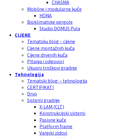
CHASMA
Mobilne i modularne kuće
HÖNA
Bioklimatske pergole
Studio DOMUS Pula
CIJENE
Tematsku blog – cijene
Cijene montažnih kuća
Cijene drvenih kuća
Pitanja i odgovori
Ukupni troškovi gradnje
Tehnologija
Tematski blog: – tehnologija
CERTIFIKATI
Drvo
Sistemi gradnje
X-LAM (CLT)
Konstrukcijski sistemi
Pasivne kuće
Platform frame
Vanjski zidovi