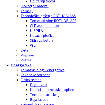
Unutarnji zidovi
Inovacije i patenti
Temelji
Tehnološka rješenja ROTHOBLAAS
Tematski blog ROTHOBLAAS
CLT veze pod-stup
LJEPILA
Nosači i pločice
Sidra za beton
Vijci
Vjetar
Poplave
Potresi
Energetika
Tematski blog – energetika
Zakonske odredbe
Fizika zgrade
Pojmovnik
Koeficijent prolaska topline
Temperaturni broj
Boja fasade
Energetska efikasnost