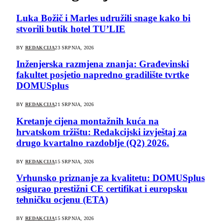
Luka Božič i Marles udružili snage kako bi
stvorili butik hotel TU’LIE
BY
REDAKCIJA
23 SRPNJA, 2026
Inženjerska razmjena znanja: Građevinski
fakultet posjetio napredno gradilište tvrtke
DOMUSplus
BY
REDAKCIJA
21 SRPNJA, 2026
Kretanje cijena montažnih kuća na
hrvatskom tržištu: Redakcijski izvještaj za
drugo kvartalno razdoblje (Q2) 2026.
BY
REDAKCIJA
15 SRPNJA, 2026
Vrhunsko priznanje za kvalitetu: DOMUSplus
osigurao prestižni CE certifikat i europsku
tehničku ocjenu (ETA)
BY
REDAKCIJA
15 SRPNJA, 2026