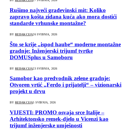
BY
REDAKCIJA
27 SVIBNJA, 2026
Rušimo najveći građevinski mit: Koliko
zapravo košta zidana kuća ako mora dostići
standarde vrhunske montažne?
BY
REDAKCIJA
26 SVIBNJA, 2026
Što se krije „ispod haube“ moderne montažne
gradnje: Inženjerski trijumf tvrtke
DOMUSplus u Samoboru
BY
REDAKCIJA
23 SVIBNJA, 2026
Samobor kao predvodnik zelene gradnje:
Otvoren vrtić „Ferdo i prijatelji“ – vizionarski
projekt u drvu
BY
REDAKCIJA
5 SVIBNJA, 2026
VIJESTI: PROMO osvaja srce Italije –
Arhitektonsko remek-djelo u Vicenzi kao
trijumf inženjerske umješnosti