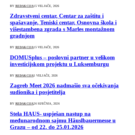
BY
REDAKCIJA
15 VELJAČE, 2026
Zdravstveni centar, Centar za zaštitu i
spašavanje, Teniski centar, Osnovna škola i
višestambena zgrada s Marles montažnom
gradnjom
BY
REDAKCIJA
15 VELJAČE, 2026
DOMUSplus – poslovni partner u velikom
investicijskom projektu u Luksemburgu
BY
REDAKCIJA
5 VELJAČE, 2026
Zagreb Meet 2026 nadmašio sva očekivanja
sudionika i posjetitelja
BY
REDAKCIJA
26 SIJEČNJA, 2026
Stela HAUS- uspješan nastup na
međunarodnom sajmu Häuslbauermesse u
Grazu – od 22. do 25.01.2026