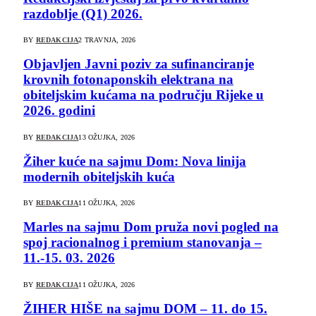
razdoblje (Q1) 2026.
BY
REDAKCIJA
2 TRAVNJA, 2026
Objavljen Javni poziv za sufinanciranje
krovnih fotonaponskih elektrana na
obiteljskim kućama na području Rijeke u
2026. godini
BY
REDAKCIJA
13 OŽUJKA, 2026
Žiher kuće na sajmu Dom: Nova linija
modernih obiteljskih kuća
BY
REDAKCIJA
11 OŽUJKA, 2026
Marles na sajmu Dom pruža novi pogled na
spoj racionalnog i premium stanovanja –
11.-15. 03. 2026
BY
REDAKCIJA
11 OŽUJKA, 2026
ŽIHER HIŠE na sajmu DOM – 11. do 15.