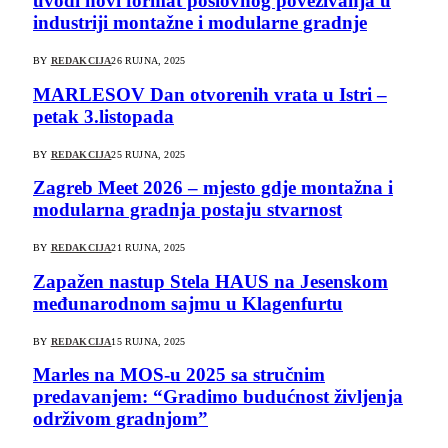
uvodi novi format poslovnog povezivanja u
industriji montažne i modularne gradnje
BY
REDAKCIJA
26 RUJNA, 2025
MARLESOV Dan otvorenih vrata u Istri –
petak 3.listopada
BY
REDAKCIJA
25 RUJNA, 2025
Zagreb Meet 2026 – mjesto gdje montažna i
modularna gradnja postaju stvarnost
BY
REDAKCIJA
21 RUJNA, 2025
Zapažen nastup Stela HAUS na Jesenskom
međunarodnom sajmu u Klagenfurtu
BY
REDAKCIJA
15 RUJNA, 2025
Marles na MOS-u 2025 sa stručnim
predavanjem: “Gradimo budućnost življenja
održivom gradnjom”