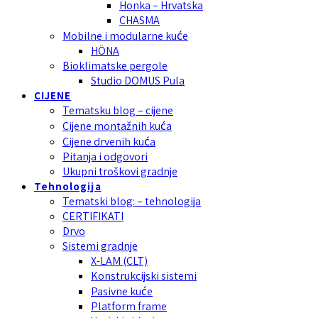
Honka – Hrvatska
CHASMA
Mobilne i modularne kuće
HÖNA
Bioklimatske pergole
Studio DOMUS Pula
CIJENE
Tematsku blog – cijene
Cijene montažnih kuća
Cijene drvenih kuća
Pitanja i odgovori
Ukupni troškovi gradnje
Tehnologija
Tematski blog: – tehnologija
CERTIFIKATI
Drvo
Sistemi gradnje
X-LAM (CLT)
Konstrukcijski sistemi
Pasivne kuće
Platform frame