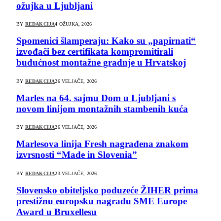
ožujka u Ljubljani
BY
REDAKCIJA
4 OŽUJKA, 2026
Spomenici šlamperaju: Kako su „papirnati“
izvođači bez certifikata kompromitirali
budućnost montažne gradnje u Hrvatskoj
BY
REDAKCIJA
26 VELJAČE, 2026
Marles na 64. sajmu Dom u Ljubljani s
novom linijom montažnih stambenih kuća
BY
REDAKCIJA
26 VELJAČE, 2026
Marlesova linija Fresh nagrađena znakom
izvrsnosti “Made in Slovenia”
BY
REDAKCIJA
23 VELJAČE, 2026
Slovensko obiteljsko poduzeće ŽIHER prima
prestižnu europsku nagradu SME Europe
Award u Bruxellesu