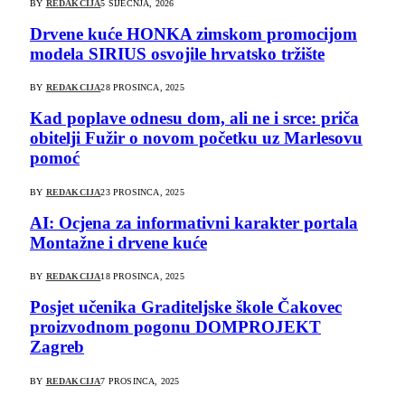
BY
REDAKCIJA
5 SIJEČNJA, 2026
Drvene kuće HONKA zimskom promocijom
modela SIRIUS osvojile hrvatsko tržište
BY
REDAKCIJA
28 PROSINCA, 2025
Kad poplave odnesu dom, ali ne i srce: priča
obitelji Fužir o novom početku uz Marlesovu
pomoć
BY
REDAKCIJA
23 PROSINCA, 2025
AI: Ocjena za informativni karakter portala
Montažne i drvene kuće
BY
REDAKCIJA
18 PROSINCA, 2025
Posjet učenika Graditeljske škole Čakovec
proizvodnom pogonu DOMPROJEKT
Zagreb
BY
REDAKCIJA
7 PROSINCA, 2025