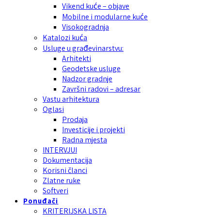
Vikend kuće – objave
Mobilne i modularne kuće
Visokogradnja
Katalozi kuća
Usluge u građevinarstvu:
Arhitekti
Geodetske usluge
Nadzor gradnje
Završni radovi – adresar
Vastu arhitektura
Oglasi
Prodaja
Investicije i projekti
Radna mjesta
INTERVJUI
Dokumentacija
Korisni članci
Zlatne ruke
Softveri
Ponuđači
KRITERIJSKA LISTA