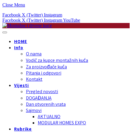
Close Menu
Facebook
X (Twitter)
Instagram
Facebook
X (Twitter)
Instagram
YouTube
HOME
Info
O nama
Vodič za kupce montažnih kuća
Za proizvođače kuća
Pitanja i odgovori
Kontakt
Vijesti
Pregled novosti
DOGAĐANJA
Dan otvorenih vrata
Sajmovi
AKTUALNO
MODULAR HOMES EXPO
Rubrike