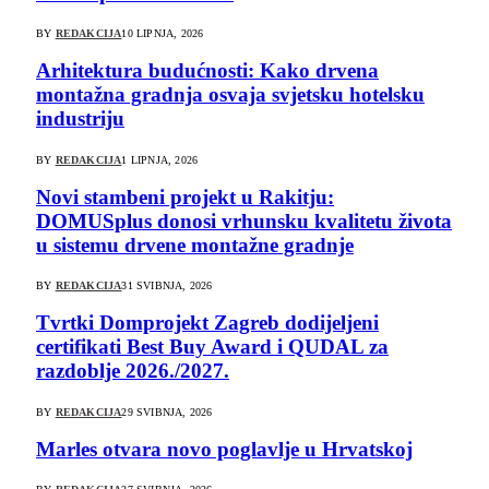
BY
REDAKCIJA
10 LIPNJA, 2026
Arhitektura budućnosti: Kako drvena
montažna gradnja osvaja svjetsku hotelsku
industriju
BY
REDAKCIJA
1 LIPNJA, 2026
Novi stambeni projekt u Rakitju:
DOMUSplus donosi vrhunsku kvalitetu života
u sistemu drvene montažne gradnje
BY
REDAKCIJA
31 SVIBNJA, 2026
Tvrtki Domprojekt Zagreb dodijeljeni
certifikati Best Buy Award i QUDAL za
razdoblje 2026./2027.
BY
REDAKCIJA
29 SVIBNJA, 2026
Marles otvara novo poglavlje u Hrvatskoj