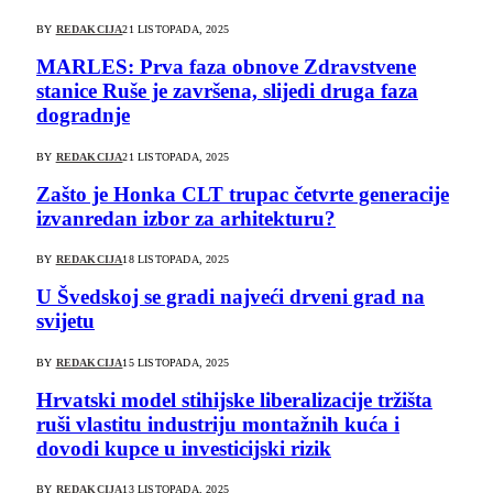
BY
REDAKCIJA
21 LISTOPADA, 2025
MARLES: Prva faza obnove Zdravstvene
stanice Ruše je završena, slijedi druga faza
dogradnje
BY
REDAKCIJA
21 LISTOPADA, 2025
Zašto je Honka CLT trupac četvrte generacije
izvanredan izbor za arhitekturu?
BY
REDAKCIJA
18 LISTOPADA, 2025
U Švedskoj se gradi najveći drveni grad na
svijetu
BY
REDAKCIJA
15 LISTOPADA, 2025
Hrvatski model stihijske liberalizacije tržišta
ruši vlastitu industriju montažnih kuća i
dovodi kupce u investicijski rizik
BY
REDAKCIJA
13 LISTOPADA, 2025