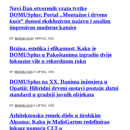
Novi Dan otvorenih vrata tvrtke
DOMUSplus: Portal „Montažne i drvene
kuće” donosi ekskluzivnu najavu i analizu
impresivne moderne katnice
BY
REDAKCIJA
9 SRPNJA, 2026
Brzina, estetika i efikasnost: Kako je
DOMUSplus u Pakoštanima izgradio dvije
luksuzne vile u rekordnom roku
BY
REDAKCIJA
22 LIPNJA, 2026
DOMUSplus na XX. Danima inženjera u
Opatiji: Hibridni drveni sustavi postaju zlatni
standard u gradnji javnih objekata
BY
REDAKCIJA
15 LIPNJA, 2026
Arhitektonsko remek-djelo u tirolskim
Alpama: Kako je MalisGarten redefinirao
luksuz pomoću CLT-a