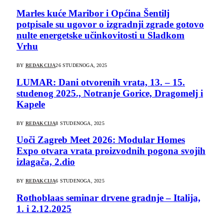
Marles kuće Maribor i Općina Šentilj
potpisale su ugovor o izgradnji zgrade gotovo
nulte energetske učinkovitosti u Sladkom
Vrhu
BY
REDAKCIJA
26 STUDENOGA, 2025
LUMAR: Dani otvorenih vrata, 13. – 15.
studenog 2025., Notranje Gorice, Dragomelj i
Kapele
BY
REDAKCIJA
8 STUDENOGA, 2025
Uoči Zagreb Meet 2026: Modular Homes
Expo otvara vrata proizvodnih pogona svojih
izlagača, 2.dio
BY
REDAKCIJA
6 STUDENOGA, 2025
Rothoblaas seminar drvene gradnje – Italija,
1. i 2.12.2025