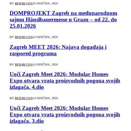
BY
REDAKCIJA
26 SIJEČNJA, 2026
DOMPROJEKT Zagreb na međunarodnom
sajmu Häuslbauermesse u Grazu – od 22. do
25.01.2026
BY
REDAKCIJA
24 SIJEČNJA, 2026
Zagreb MEET 2026: Najava događaja i
raspored programa
BY
REDAKCIJA
16 SIJEČNJA, 2026
Uoči Zagreb Meet 2026: Modular Homes
Expo otvara vrata proizvodnih pogona svojih
izlagača, 4.dio
BY
REDAKCIJA
14 SIJEČNJA, 2026
Uoči Zagreb Meet 2026: Modular Homes
Expo otvara vrata proizvodnih pogona svojih
izlagača, 3.dio