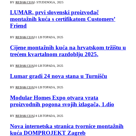
BY
REDAKCIJA
5 STUDENOGA, 2025
LUMAR, prvi slovenski proizvođač
montažnih kuća s certifikatom Customers’
Friend
BY
REDAKCIJA
31 LISTOPADA, 2025
Cijene montažnih kuća na hrvatskom tržištu u
trećem kvartalnom razdoblju 2025.
BY
REDAKCIJA
30 LISTOPADA, 2025
Lumar gradi 24 nova stana u Turnišču
BY
REDAKCIJA
26 LISTOPADA, 2025
Modular Homes Expo otvara vrata
proizvodnih pogona svojih izlagača, 1.dio
BY
REDAKCIJA
24 LISTOPADA, 2025
Nova internetska stranica tvornice montažnih
kuća DOMPROJEKT Zagreb