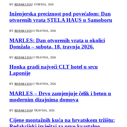
BY
REDAKCIJA
2 SVIBNJA, 2026
Inženjerska preciznost pod povećalom: Dan
otvorenih vrata STELA HAUS u Samoboru
BY
REDAKCIJA
14 TRAVNJA, 2026
MARLES: Dan otvorenih vrata u okolici
Domžala – subota, 18. travnja 2026.
BY
REDAKCIJA
13 TRAVNJA, 2026
Honka gradi najveći CLT hotel u srcu
Laponije
BY
REDAKCIJA
12 TRAVNJA, 2026
MARLES – Drvo zamjenjuje čelik i beton u
modernim dizajnima domova
BY
REDAKCIJA
8 TRAVNJA, 2026
Cijene montažnih kuća na hrvatskom tržištu:
Redakcijski izvještaj za prvo kvartalno