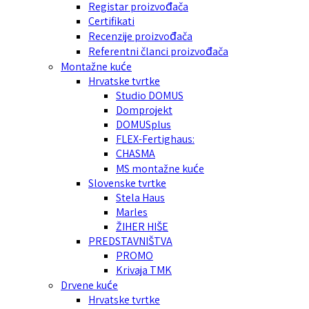
Registar proizvođača
Certifikati
Recenzije proizvođača
Referentni članci proizvođača
Montažne kuće
Hrvatske tvrtke
Studio DOMUS
Domprojekt
DOMUSplus
FLEX-Fertighaus:
CHASMA
MS montažne kuće
Slovenske tvrtke
Stela Haus
Marles
ŽIHER HIŠE
PREDSTAVNIŠTVA
PROMO
Krivaja TMK
Drvene kuće
Hrvatske tvrtke