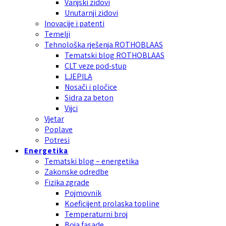
Vanjski zidovi
Unutarnji zidovi
Inovacije i patenti
Temelji
Tehnološka rješenja ROTHOBLAAS
Tematski blog ROTHOBLAAS
CLT veze pod-stup
LJEPILA
Nosači i pločice
Sidra za beton
Vijci
Vjetar
Poplave
Potresi
Energetika
Tematski blog – energetika
Zakonske odredbe
Fizika zgrade
Pojmovnik
Koeficijent prolaska topline
Temperaturni broj
Boja fasade