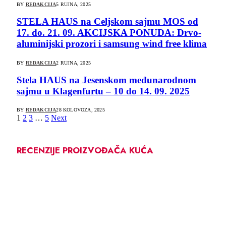
BY
REDAKCIJA
5 RUJNA, 2025
STELA HAUS na Celjskom sajmu MOS od
17. do. 21. 09. AKCIJSKA PONUDA: Drvo-
aluminijski prozori i samsung wind free klima
BY
REDAKCIJA
2 RUJNA, 2025
Stela HAUS na Jesenskom međunarodnom
sajmu u Klagenfurtu – 10 do 14. 09. 2025
BY
REDAKCIJA
28 KOLOVOZA, 2025
1
2
3
…
5
Next
RECENZIJE PROIZVOĐAČA KUĆA