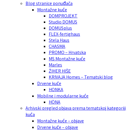
Blog stranice ponuđača
Montažne kuće
DOMPROJEKT
Studio DOMUS
DOMUSplus
FLEX-fertighaus
Stela Haus
CHASMA
PROMO – Hrvatska
MS Montažne kuće
Marles
ŽIHER HIŠE
KRIVAJA Homes – Tematski blog
Drvene kuće
HONKA
Mobilne i modularne kuće
HÖNA
Arhivski pregled objava prema tematskoj kategoriji
kuća
Montažne kuće – objave
Drvene kuće – objave