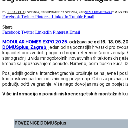
BY
REDAKCIJA
5 SVIBNJA, 2025
UPDATED:
13 SVIBNJA, 2025
NEMA KOMENTARA
2 MINS RE
Facebook
Twitter
Pinterest
LinkedIn
Tumblr
Email
Share
Facebook
Twitter
LinkedIn
Pinterest
Email
MODULAR HOMES EXPO 2025.
održava se od 16.-18. 05. 2
DOMUSplus, Zagreb
, jedan od najpoznatijih hrvatski proizvođ
kapacitet proizvodnih pogona i brojne reference širom zemalja 
stanogradnji u vidu mnogobrojnih inovativnih arhitektonskih rj
krenuti sa upoznavanjem ponude. Naravno, osim tipskih kuća,
D
Posljednjih godina intenzitet gradnje proširuje se na javne i posl
kao poslovni partner od iznimnog povjerenja. Od niza priznanja 
području održive gradnje Više nego dovoljan razlog za posjet
Više informacija o ponudi niskoenergetskih montažnih k
POVEZNICE DOMUSplus