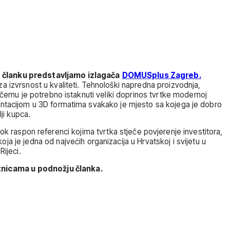
e članku predstavljamo izlagača
DOMUSplus Zagreb.
 za izvrsnost u kvaliteti. Tehnološki napredna proizvodnja,
i čemu je potrebno istaknuti veliki doprinos tvrtke modernoj
zentacijom u 3D formatima svakako je mjesto sa kojega je dobro
ji kupca.
irok raspon referenci kojima tvrtka stječe povjerenje investitora,
oja je jedna od najvećih organizacija u Hrvatskoj i svijetu u
ijeci.
nicama u podnožju članka.