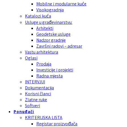
Mobilne i modularne kuće
Visokogradnja
Katalozi kuća
Usluge u građevinarstvu:
Arhitekti
Geodetske usluge
Nadzor gradnje
Završni radovi – adresar
Vastu arhitektura
Oglasi
Prodaja
Investicije i projekti
Radna mjesta
INTERVJUI
Dokumentacija
Korisni članci
Zlatne ruke
Softveri
Ponuđači
KRITERIJSKA LISTA
Registar proizvođača