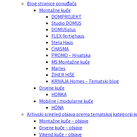
Blog stranice ponuđača
Montažne kuće
DOMPROJEKT
Studio DOMUS
DOMUSplus
FLEX-fertighaus
Stela Haus
CHASMA
PROMO – Hrvatska
MS Montažne kuće
Marles
ŽIHER HIŠE
KRIVAJA Homes – Tematski blog
Drvene kuće
HONKA
Mobilne i modularne kuće
HÖNA
Arhivski pregled objava prema tematskoj kategoriji 
Montažne kuće – objave
Drvene kuće – objave
Vikend kuće – objave