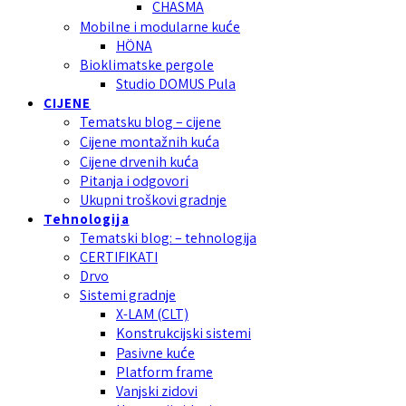
CHASMA
Mobilne i modularne kuće
HÖNA
Bioklimatske pergole
Studio DOMUS Pula
CIJENE
Tematsku blog – cijene
Cijene montažnih kuća
Cijene drvenih kuća
Pitanja i odgovori
Ukupni troškovi gradnje
Tehnologija
Tematski blog: – tehnologija
CERTIFIKATI
Drvo
Sistemi gradnje
X-LAM (CLT)
Konstrukcijski sistemi
Pasivne kuće
Platform frame
Vanjski zidovi