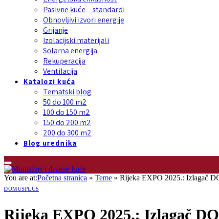
Pasivne kuće – standardi
Obnovljivi izvori energije
Grijanje
Izolacijski materijali
Solarna energija
Rekuperacija
Ventilacija
Katalozi kuća
Tematski blog
50 do 100 m2
100 do 150 m2
150 do 200 m2
200 do 300 m2
Blog urednika
You are at:
Početna stranica
»
Teme
»
Rijeka EXPO 2025.: Izlagač 
DOMUSPLUS
Rijeka EXPO 2025.: Izlagač D