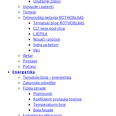
Unutarnji zidovi
Inovacije i patenti
Temelji
Tehnološka rješenja ROTHOBLAAS
Tematski blog ROTHOBLAAS
CLT veze pod-stup
LJEPILA
Nosači i pločice
Sidra za beton
Vijci
Vjetar
Poplave
Potresi
Energetika
Tematski blog – energetika
Zakonske odredbe
Fizika zgrade
Pojmovnik
Koeficijent prolaska topline
Temperaturni broj
Boja fasade
Energetska efikasnost