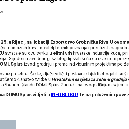
AD
025, u Rijeci, na lokaciji Exportdrvo Grobnička Riva. U ovom
ača montažnih kuća, nositelj brojnih priznanja i prestižnih nagrada
EU svrstale su ovu tvrtku u
elitni vrh
hrvatske industrije kuća, pr
ešenja. Slijedom navedenog, katalog tipskih kuća sa izvrsnom pre
OMUSplus
izvodi gradnju i prema individualnim projektima po žel
ovne projekte. Škole, dječji vrtići i poslovni objekti obogatili su š
ističemo članstvo tvrtke u
Hrvatskom savjetu za zelenu gradnju
k
 izložbenom štandu DOMUSplus Zagreb na ovogodišnjem sajmu u R
uća DOMUSplus vidjeti u
INFO BLOGU
te na priloženim povez