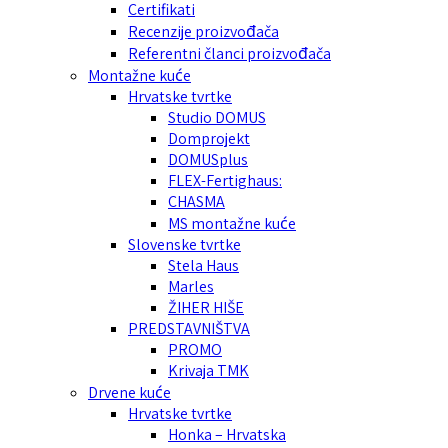
Certifikati
Recenzije proizvođača
Referentni članci proizvođača
Montažne kuće
Hrvatske tvrtke
Studio DOMUS
Domprojekt
DOMUSplus
FLEX-Fertighaus:
CHASMA
MS montažne kuće
Slovenske tvrtke
Stela Haus
Marles
ŽIHER HIŠE
PREDSTAVNIŠTVA
PROMO
Krivaja TMK
Drvene kuće
Hrvatske tvrtke
Honka – Hrvatska