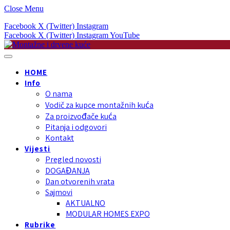
Close Menu
Facebook
X (Twitter)
Instagram
Facebook
X (Twitter)
Instagram
YouTube
HOME
Info
O nama
Vodič za kupce montažnih kuća
Za proizvođače kuća
Pitanja i odgovori
Kontakt
Vijesti
Pregled novosti
DOGAĐANJA
Dan otvorenih vrata
Sajmovi
AKTUALNO
MODULAR HOMES EXPO
Rubrike