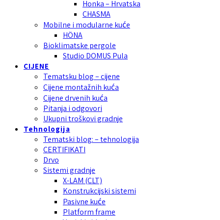
Honka – Hrvatska
CHASMA
Mobilne i modularne kuće
HÖNA
Bioklimatske pergole
Studio DOMUS Pula
CIJENE
Tematsku blog – cijene
Cijene montažnih kuća
Cijene drvenih kuća
Pitanja i odgovori
Ukupni troškovi gradnje
Tehnologija
Tematski blog: – tehnologija
CERTIFIKATI
Drvo
Sistemi gradnje
X-LAM (CLT)
Konstrukcijski sistemi
Pasivne kuće
Platform frame