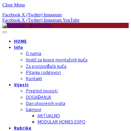
Close Menu
Facebook
X (Twitter)
Instagram
Facebook
X (Twitter)
Instagram
YouTube
HOME
Info
O nama
Vodič za kupce montažnih kuća
Za proizvođače kuća
Pitanja i odgovori
Kontakt
Vijesti
Pregled novosti
DOGAĐANJA
Dan otvorenih vrata
Sajmovi
AKTUALNO
MODULAR HOMES EXPO
Rubrike