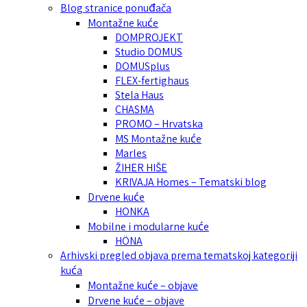
Blog stranice ponuđača
Montažne kuće
DOMPROJEKT
Studio DOMUS
DOMUSplus
FLEX-fertighaus
Stela Haus
CHASMA
PROMO – Hrvatska
MS Montažne kuće
Marles
ŽIHER HIŠE
KRIVAJA Homes – Tematski blog
Drvene kuće
HONKA
Mobilne i modularne kuće
HÖNA
Arhivski pregled objava prema tematskoj kategoriji
kuća
Montažne kuće – objave
Drvene kuće – objave