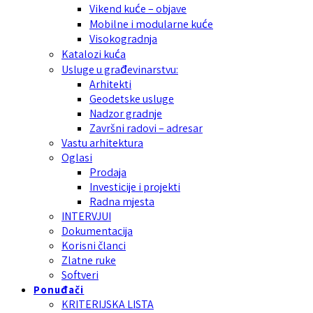
Vikend kuće – objave
Mobilne i modularne kuće
Visokogradnja
Katalozi kuća
Usluge u građevinarstvu:
Arhitekti
Geodetske usluge
Nadzor gradnje
Završni radovi – adresar
Vastu arhitektura
Oglasi
Prodaja
Investicije i projekti
Radna mjesta
INTERVJUI
Dokumentacija
Korisni članci
Zlatne ruke
Softveri
Ponuđači
KRITERIJSKA LISTA