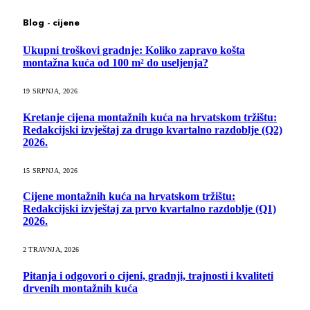
Blog - cijene
Ukupni troškovi gradnje: Koliko zapravo košta
montažna kuća od 100 m² do useljenja?
19 SRPNJA, 2026
Kretanje cijena montažnih kuća na hrvatskom tržištu:
Redakcijski izvještaj za drugo kvartalno razdoblje (Q2)
2026.
15 SRPNJA, 2026
Cijene montažnih kuća na hrvatskom tržištu:
Redakcijski izvještaj za prvo kvartalno razdoblje (Q1)
2026.
2 TRAVNJA, 2026
Pitanja i odgovori o cijeni, gradnji, trajnosti i kvaliteti
drvenih montažnih kuća