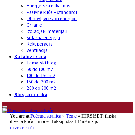
Energetska efikasnost
Pasivne kuće – standardi
Obnovljivi izvori energije
Grijanje
Izolacijski materijali
Solarna energija
Rekuperacija
Ventilacija
Katalozi kuća
Tematski blog
50 do 100 m2
100 do 150 m2
150 do 200 m2
200 do 300 m2
Blog urednika
You are at:
Početna stranica
»
Teme
»
HIRSISET: finska
drvena kuća – model Tukkipudas 134m² n.s.p.
DRVENE KUĆE