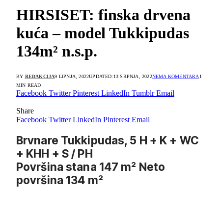
HIRSISET: finska drvena
kuća – model Tukkipudas
134m² n.s.p.
BY
REDAKCIJA
9 LIPNJA, 2022
UPDATED:
13 SRPNJA, 2022
NEMA KOMENTARA
1
MIN READ
Facebook
Twitter
Pinterest
LinkedIn
Tumblr
Email
Share
Facebook
Twitter
LinkedIn
Pinterest
Email
Brvnare Tukkipudas, 5 H + K + WC
+ KHH + S / PH
Površina stana 147 m² Neto
površina 134 m²