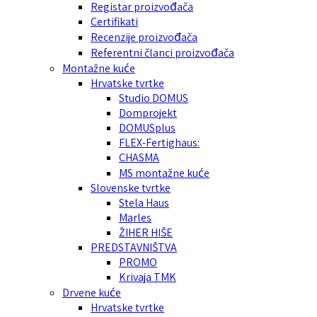
Registar proizvođača
Certifikati
Recenzije proizvođača
Referentni članci proizvođača
Montažne kuće
Hrvatske tvrtke
Studio DOMUS
Domprojekt
DOMUSplus
FLEX-Fertighaus:
CHASMA
MS montažne kuće
Slovenske tvrtke
Stela Haus
Marles
ŽIHER HIŠE
PREDSTAVNIŠTVA
PROMO
Krivaja TMK
Drvene kuće
Hrvatske tvrtke