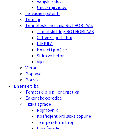
Vanjski zidovi
Unutarnji zidovi
Inovacije i patenti
Temelji
Tehnološka rješenja ROTHOBLAAS
Tematski blog ROTHOBLAAS
CLT veze pod-stup
LJEPILA
Nosači i pločice
Sidra za beton
Vijci
Vjetar
Poplave
Potresi
Energetika
Tematski blog – energetika
Zakonske odredbe
Fizika zgrade
Pojmovnik
Koeficijent prolaska topline
Temperaturni broj
Boja fasade