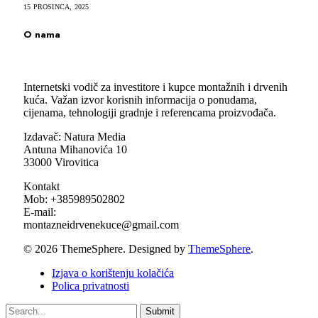
15 PROSINCA, 2025
O nama
Internetski vodič za investitore i kupce montažnih i drvenih
kuća. Važan izvor korisnih informacija o ponudama,
cijenama, tehnologiji gradnje i referencama proizvođača.
Izdavač: Natura Media
Antuna Mihanovića 10
33000 Virovitica
Kontakt
Mob: +385989502802
E-mail:
montazneidrvenekuce@gmail.com
© 2026 ThemeSphere. Designed by
ThemeSphere
.
Izjava o korištenju kolačića
Polica privatnosti
Submit