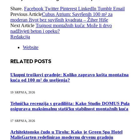
Share.
Facebook
Twitter
Pinterest
LinkedIn
Tumblr
Email
Previous Article
Cubus Atrium: Savršenih 100 m² za
moderan život bez suvišnih kvadrata – Žiher Hiše
Next Article
Trajnost montažnih kuća: Može li drvo
nadživjeti beton i opeku?
Redakcija
Website
RELATED
POSTS
Ukupni troškovi gradnje: Koliko zapravo košta montažna
kuća od 100 m² do useljenja?
19 SRPNJA, 2026
Tehnička recenzija s gradilišta: Kako Studio DOMUS Pula
osigurava maksimalnu statičku stabilnost montažnih kuća
17 SRPNJA, 2026
Arhitektonsko čudo u Tirolu: Kako je Green Spa Hotel
MalisGarten redefinirao modernu drvenu gradnju