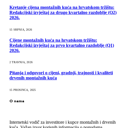
Kretanje cijena montažnih kuća na hrvatskom tržištu:
Redakcijski izvještaj za drugo kvartalno razdoblje (Q2)
2026.
15 SRPNJA, 2026
Cijene montažnih kuća na hrvatskom tržištu:
Redakcijski izvještaj za prvo kvartalno razdoblje (Q1)
2026.
2 TRAVNJA, 2026
Pitanja i odgovori o cijeni, gradnji, trajnosti i kvaliteti
drvenih montažnih kuća
15 PROSINCA, 2025
O nama
Internetski vodič za investitore i kupce montažnih i drvenih
kuća. Važan izvor korisnih informacija o ponudama,