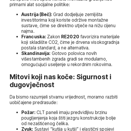
primarni alat socijalne politike:
Austrija (Beč):
Grad dodjeljuje zemljišta
investitorima koji koriste održive montažne
sustave, čime se direktno utječe na nižu cijenu
najma.
Francuska:
Zakon
RE2020
favorizira materijale
koji skladište CO2, čime je drvena visokogradnja
postala standard, a ne alternativa.
Skandinavija:
Gotovo polovica novih
višestambenih zgrada gradi se modularno,
omogućujući useljenje u rekordnim rokovima.
Mitovi koji nas koče: Sigurnost i
dugovječnost
Da bismo razumjeli stvarnu vrijednost, moramo razbiti
uobičajene predrasude:
Požar:
CLT paneli imaju predvidljivu brzinu
pougljenjenja koja štiti jezgru konstrukcije bolje
od nezaštićenog čelika.
Zvuk:
Sustavi “kutija u kutiji” i elastični spojevi