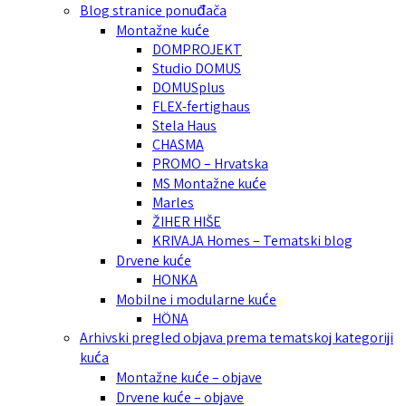
Blog stranice ponuđača
Montažne kuće
DOMPROJEKT
Studio DOMUS
DOMUSplus
FLEX-fertighaus
Stela Haus
CHASMA
PROMO – Hrvatska
MS Montažne kuće
Marles
ŽIHER HIŠE
KRIVAJA Homes – Tematski blog
Drvene kuće
HONKA
Mobilne i modularne kuće
HÖNA
Arhivski pregled objava prema tematskoj kategoriji
kuća
Montažne kuće – objave
Drvene kuće – objave