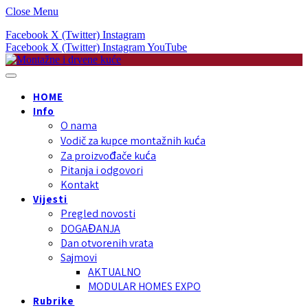
Close Menu
Facebook
X (Twitter)
Instagram
Facebook
X (Twitter)
Instagram
YouTube
HOME
Info
O nama
Vodič za kupce montažnih kuća
Za proizvođače kuća
Pitanja i odgovori
Kontakt
Vijesti
Pregled novosti
DOGAĐANJA
Dan otvorenih vrata
Sajmovi
AKTUALNO
MODULAR HOMES EXPO
Rubrike