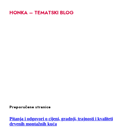
HONKA – TEMATSKI BLOG
Preporučene stranice
Pitanja i odgovori o cijeni, gradnji, trajnosti i kvaliteti
drvenih montažnih kuća