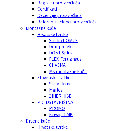
Registar proizvođača
Certifikati
Recenzije proizvođača
Referentni članci proizvođača
Montažne kuće
Hrvatske tvrtke
Studio DOMUS
Domprojekt
DOMUSplus
FLEX-Fertighaus:
CHASMA
MS montažne kuće
Slovenske tvrtke
Stela Haus
Marles
ŽIHER HIŠE
PREDSTAVNIŠTVA
PROMO
Krivaja TMK
Drvene kuće
Hrvatske tvrtke