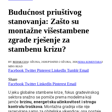
Budućnost priuštivog
stanovanja: Zašto su
montažne višestambene
zgrade rješenje za
stambenu krizu?
BY
REDAKCIJA
1 OŽUJKA, 2026
UPDATED:
2 OŽUJKA, 2026
NEMA KOMENTARA
3
MINS READ
Facebook
Twitter
Pinterest
LinkedIn
Tumblr
Email
Share
Facebook
Twitter
LinkedIn
Pinterest
Email
U jeku globalne stambene krize, fokus građevinskog
sektora snažno se pomiče prema modelima koji
jamče
brzinu, energetsku učinkovitost i strogu
kontrolu troškova
. Montažna gradnja više nije
rezervirana samo za obiteljske vikendice; ona postaje