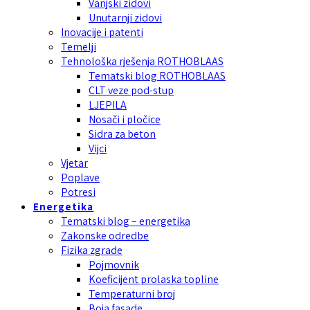
Vanjski zidovi
Unutarnji zidovi
Inovacije i patenti
Temelji
Tehnološka rješenja ROTHOBLAAS
Tematski blog ROTHOBLAAS
CLT veze pod-stup
LJEPILA
Nosači i pločice
Sidra za beton
Vijci
Vjetar
Poplave
Potresi
Energetika
Tematski blog – energetika
Zakonske odredbe
Fizika zgrade
Pojmovnik
Koeficijent prolaska topline
Temperaturni broj
Boja fasade