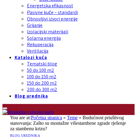
Energetska efikasnost
Pasivne kuće – standardi
Obnovljivi izvori energije
Grijanje
Izolacijski materijali
Solarna energija
Rekuperacija
Ventilacija
Katalozi kuća
Tematski blog
50 do 100 m2
100 do 150 m2
150 do 200 m2
200 do 300 m2
Blog urednika
You are at:
Početna stranica
»
Teme
»
Budućnost priuštivog
stanovanja: Zašto su montažne višestambene zgrade rješenje
za stambenu krizu?
BLOG UREDNIKA