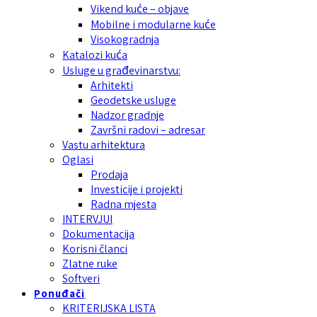
Vikend kuće – objave
Mobilne i modularne kuće
Visokogradnja
Katalozi kuća
Usluge u građevinarstvu:
Arhitekti
Geodetske usluge
Nadzor gradnje
Završni radovi – adresar
Vastu arhitektura
Oglasi
Prodaja
Investicije i projekti
Radna mjesta
INTERVJUI
Dokumentacija
Korisni članci
Zlatne ruke
Softveri
Ponuđači
KRITERIJSKA LISTA