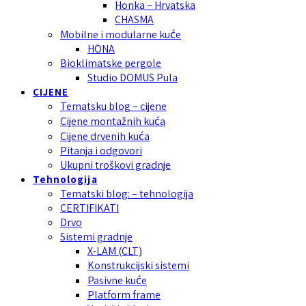
Honka – Hrvatska
CHASMA
Mobilne i modularne kuće
HÖNA
Bioklimatske pergole
Studio DOMUS Pula
CIJENE
Tematsku blog – cijene
Cijene montažnih kuća
Cijene drvenih kuća
Pitanja i odgovori
Ukupni troškovi gradnje
Tehnologija
Tematski blog: – tehnologija
CERTIFIKATI
Drvo
Sistemi gradnje
X-LAM (CLT)
Konstrukcijski sistemi
Pasivne kuće
Platform frame