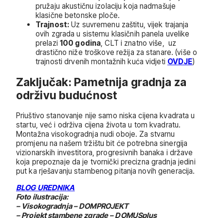
pružaju akustičnu izolaciju koja nadmašuje
klasične betonske ploče.
Trajnost:
Uz suvremenu zaštitu, vijek trajanja
ovih zgrada u sistemu klasičnih panela uvelike
prelazi
100 godina
, CLT i znatno više, uz
drastično niže troškove režija za stanare. (više o
trajnosti drvenih montažnih kuća vidjeti
OVDJE
)
Zaključak: Pametnija gradnja za
održivu budućnost
Priuštivo stanovanje nije samo niska cijena kvadrata u
startu, već i održiva cijena života u tom kvadratu.
Montažna visokogradnja nudi oboje. Za stvarnu
promjenu na našem tržištu bit će potrebna sinergija
vizionarskih investitora, progresivnih banaka i države
koja prepoznaje da je tvornički precizna gradnja jedini
put ka rješavanju stambenog pitanja novih generacija.
BLOG UREDNIKA
Foto ilustracija:
– Visokogradnja – DOMPROJEKT
– Projekt stambene zgrade – DOMUSplus