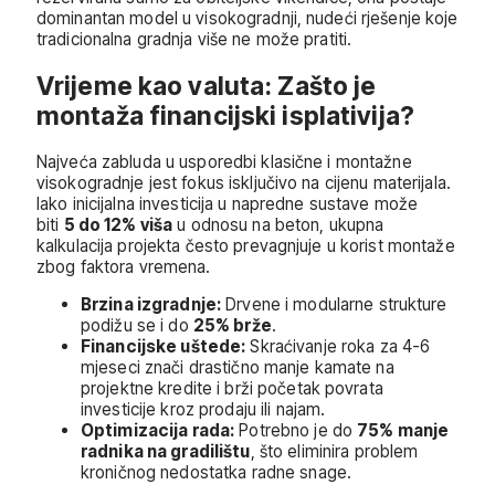
dominantan model u visokogradnji, nudeći rješenje koje
tradicionalna gradnja više ne može pratiti.
Vrijeme kao valuta: Zašto je
montaža financijski isplativija?
Najveća zabluda u usporedbi klasične i montažne
visokogradnje jest fokus isključivo na cijenu materijala.
Iako inicijalna investicija u napredne sustave može
biti
5 do 12% viša
u odnosu na beton, ukupna
kalkulacija projekta često prevagnjuje u korist montaže
zbog faktora vremena.
Brzina izgradnje:
Drvene i modularne strukture
podižu se i do
25% brže
.
Financijske uštede:
Skraćivanje roka za 4-6
mjeseci znači drastično manje kamate na
projektne kredite i brži početak povrata
investicije kroz prodaju ili najam.
Optimizacija rada:
Potrebno je do
75% manje
radnika na gradilištu
, što eliminira problem
kroničnog nedostatka radne snage.