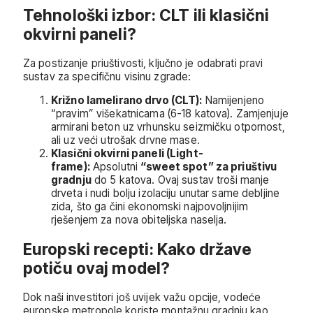
Tehnološki izbor: CLT ili klasični
okvirni paneli?
Za postizanje priuštivosti, ključno je odabrati pravi
sustav za specifičnu visinu zgrade:
Križno lamelirano drvo (CLT):
Namijenjeno
“pravim” višekatnicama (6-18 katova). Zamjenjuje
armirani beton uz vrhunsku seizmičku otpornost,
ali uz veći utrošak drvne mase.
Klasični okvirni paneli (Light-
frame):
Apsolutni
“sweet spot” za priuštivu
gradnju
do 5 katova. Ovaj sustav troši manje
drveta i nudi bolju izolaciju unutar same debljine
zida, što ga čini ekonomski najpovoljnijim
rješenjem za nova obiteljska naselja.
Europski recepti: Kako države
potiču ovaj model?
Dok naši investitori još uvijek važu opcije, vodeće
europske metropole koriste montažnu gradnju kao