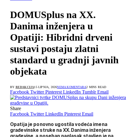
DOMUSplus na XX.
Danima inženjera u
Opatiji: Hibridni drveni
sustavi postaju zlatni
standard u gradnji javnih
objekata
BY
REDAKCIJA
15 LIPNJA, 2026
NEMA KOMENTARA
2 MINS READ
Facebook
Twitter
Pinterest
LinkedIn
Tumblr
Email
Share
Facebook
Twitter
LinkedIn
Pinterest
Email
Opatija je ponovno ugostila vodeća imena
građevinske struke na XX. Danima inženjera
građevine, a poseban naglasak stavljen je na