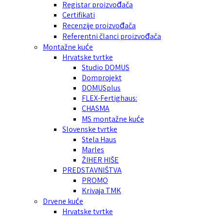
Registar proizvođača
Certifikati
Recenzije proizvođača
Referentni članci proizvođača
Montažne kuće
Hrvatske tvrtke
Studio DOMUS
Domprojekt
DOMUSplus
FLEX-Fertighaus:
CHASMA
MS montažne kuće
Slovenske tvrtke
Stela Haus
Marles
ŽIHER HIŠE
PREDSTAVNIŠTVA
PROMO
Krivaja TMK
Drvene kuće
Hrvatske tvrtke