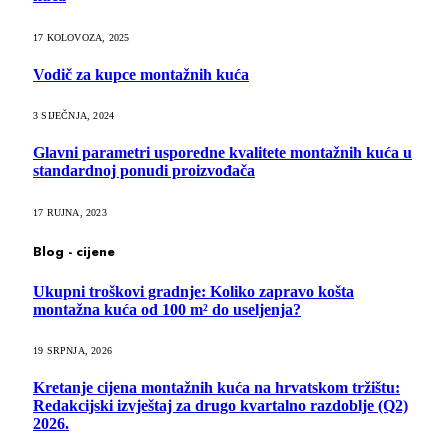
17 KOLOVOZA, 2025
Vodič za kupce montažnih kuća
3 SIJEČNJA, 2024
Glavni parametri usporedne kvalitete montažnih kuća u
standardnoj ponudi proizvođača
17 RUJNA, 2023
Blog - cijene
Ukupni troškovi gradnje: Koliko zapravo košta
montažna kuća od 100 m² do useljenja?
19 SRPNJA, 2026
Kretanje cijena montažnih kuća na hrvatskom tržištu:
Redakcijski izvještaj za drugo kvartalno razdoblje (Q2)
2026.