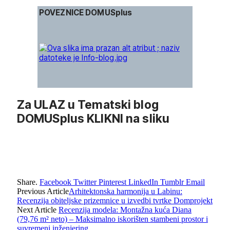
POVEZNICE DOMUSplus
Za ULAZ u Tematski blog
DOMUSplus KLIKNI na sliku
Share.
Facebook
Twitter
Pinterest
LinkedIn
Tumblr
Email
Previous Article
Arhitektonska harmonija u Labinu:
Recenzija obiteljske prizemnice u izvedbi tvrtke Domprojekt
Next Article
Recenzija modela: Montažna kuća Diana
(79,76 m² neto) – Maksimalno iskorišten stambeni prostor i
suvremeni inženjering