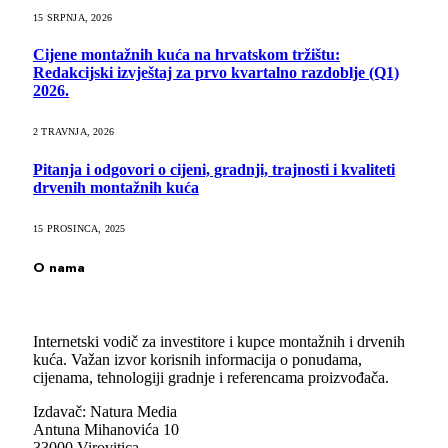
15 SRPNJA, 2026
Cijene montažnih kuća na hrvatskom tržištu:
Redakcijski izvještaj za prvo kvartalno razdoblje (Q1)
2026.
2 TRAVNJA, 2026
Pitanja i odgovori o cijeni, gradnji, trajnosti i kvaliteti
drvenih montažnih kuća
15 PROSINCA, 2025
O nama
Internetski vodič za investitore i kupce montažnih i drvenih
kuća. Važan izvor korisnih informacija o ponudama,
cijenama, tehnologiji gradnje i referencama proizvođača.
Izdavač: Natura Media
Antuna Mihanovića 10
33000 Virovitica