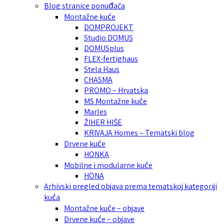
Blog stranice ponuđača
Montažne kuće
DOMPROJEKT
Studio DOMUS
DOMUSplus
FLEX-fertighaus
Stela Haus
CHASMA
PROMO – Hrvatska
MS Montažne kuće
Marles
ŽIHER HIŠE
KRIVAJA Homes – Tematski blog
Drvene kuće
HONKA
Mobilne i modularne kuće
HÖNA
Arhivski pregled objava prema tematskoj kategoriji
kuća
Montažne kuće – objave
Drvene kuće – objave