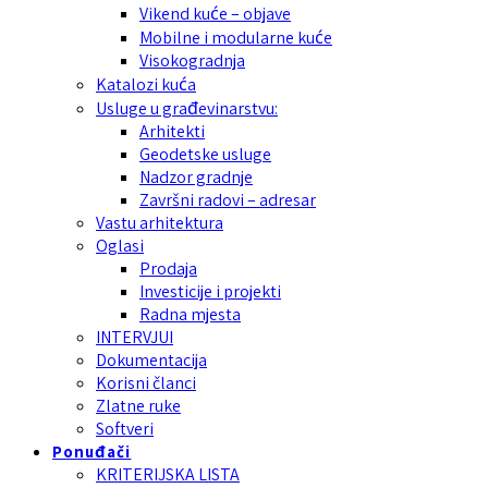
Vikend kuće – objave
Mobilne i modularne kuće
Visokogradnja
Katalozi kuća
Usluge u građevinarstvu:
Arhitekti
Geodetske usluge
Nadzor gradnje
Završni radovi – adresar
Vastu arhitektura
Oglasi
Prodaja
Investicije i projekti
Radna mjesta
INTERVJUI
Dokumentacija
Korisni članci
Zlatne ruke
Softveri
Ponuđači
KRITERIJSKA LISTA