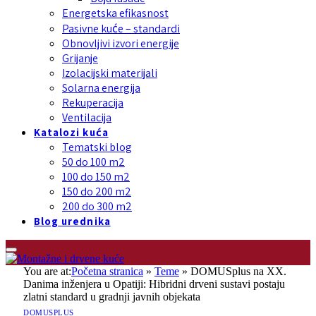
Energetska efikasnost
Pasivne kuće – standardi
Obnovljivi izvori energije
Grijanje
Izolacijski materijali
Solarna energija
Rekuperacija
Ventilacija
Katalozi kuća
Tematski blog
50 do 100 m2
100 do 150 m2
150 do 200 m2
200 do 300 m2
Blog urednika
You are at:
Početna stranica
»
Teme
»
DOMUSplus na XX.
Danima inženjera u Opatiji: Hibridni drveni sustavi postaju
zlatni standard u gradnji javnih objekata
DOMUSPLUS