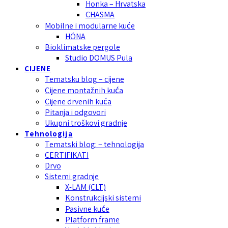
Honka – Hrvatska
CHASMA
Mobilne i modularne kuće
HÖNA
Bioklimatske pergole
Studio DOMUS Pula
CIJENE
Tematsku blog – cijene
Cijene montažnih kuća
Cijene drvenih kuća
Pitanja i odgovori
Ukupni troškovi gradnje
Tehnologija
Tematski blog: – tehnologija
CERTIFIKATI
Drvo
Sistemi gradnje
X-LAM (CLT)
Konstrukcijski sistemi
Pasivne kuće
Platform frame