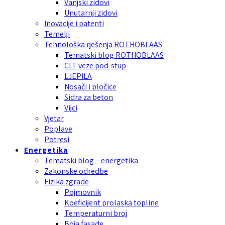
Vanjski zidovi
Unutarnji zidovi
Inovacije i patenti
Temelji
Tehnološka rješenja ROTHOBLAAS
Tematski blog ROTHOBLAAS
CLT veze pod-stup
LJEPILA
Nosači i pločice
Sidra za beton
Vijci
Vjetar
Poplave
Potresi
Energetika
Tematski blog – energetika
Zakonske odredbe
Fizika zgrade
Pojmovnik
Koeficijent prolaska topline
Temperaturni broj
Boja fasade