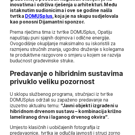
inovativna i održiva rješenja u arhitekturi. Među
istaknutim sudionicima i ove se godine našla
tvrtka
DOMUSplus
, koja je na skupu sudjelovala
kao ponosni Dijamantni sponzor.
Prema riječima tima iz tvrtke DOMUSplus, Opatiju
napuštaju puni sjajnih dojmova i odlične energije.
Ovogodišnje okupljanje maksimalno su iskoristili za
razmjenu stručnih znanja, ugodno druženje s kolegama
te produktivne razgovore o smjeru u kojem se razvija
budućnost građevinske struke.
Predavanje o hibridnim sustavima
privuklo veliku pozornost
U sklopu službenog programa, stručnjaci iz tvrtke
DOMUSplus održali su zapaženo predavanje na
izuzetno aktualnu temu:
“Javni objekti izgrađeni u
hibridnom drvenom sustavu – kombinacija križno
lameliranog drva i laganog drvenog okvira”
.
Umjesto klasičnih i uobičajenih fotografija iz
predavaonice, tvrtka je odlučila javnosti i struci zorno