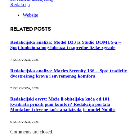
Redakcija
Website
RELATED
POSTS
Redakcijska analiza: Model D33 iz Studio DOMUS-a –
Spoj funkcionalnog luksuza i napredne fizike zgrade
7 KOLOVOZA, 2026
Redakcijska analiza: Marles Serenity 136 – Spoj tradicije
dvostrešnog krova i suvremenog komfora
7 KOLOVOZA, 2026
Redakcijski osvrt: Može li obiteljska kuća od 101
kvadrata pružiti puni komfor? Redakcija portala
Montažne i drvene kuće analizirala je model Nobilis
6 KOLOVOZA, 2026
Comments are closed.