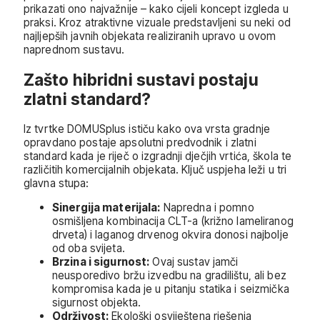
prikazati ono najvažnije – kako cijeli koncept izgleda u
praksi. Kroz atraktivne vizuale predstavljeni su neki od
najljepših javnih objekata realiziranih upravo u ovom
naprednom sustavu.
Zašto hibridni sustavi postaju
zlatni standard?
Iz tvrtke DOMUSplus ističu kako ova vrsta gradnje
opravdano postaje apsolutni predvodnik i zlatni
standard kada je riječ o izgradnji dječjih vrtića, škola te
različitih komercijalnih objekata. Ključ uspjeha leži u tri
glavna stupa:
Sinergija materijala:
Napredna i pomno
osmišljena kombinacija CLT-a (križno lameliranog
drveta) i laganog drvenog okvira donosi najbolje
od oba svijeta.
Brzina i sigurnost:
Ovaj sustav jamči
neusporedivo bržu izvedbu na gradilištu, ali bez
kompromisa kada je u pitanju statika i seizmička
sigurnost objekta.
Održivost:
Ekološki osviještena rješenja