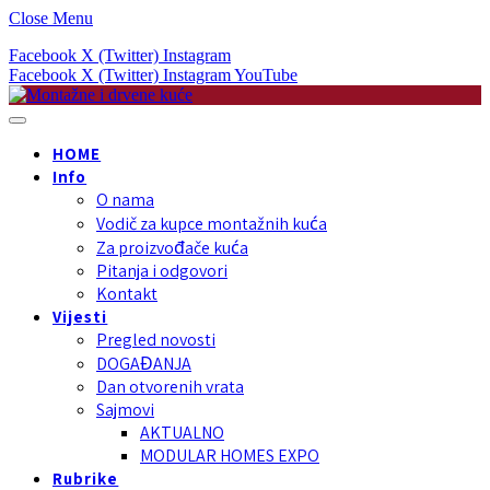
Close Menu
Facebook
X (Twitter)
Instagram
Facebook
X (Twitter)
Instagram
YouTube
HOME
Info
O nama
Vodič za kupce montažnih kuća
Za proizvođače kuća
Pitanja i odgovori
Kontakt
Vijesti
Pregled novosti
DOGAĐANJA
Dan otvorenih vrata
Sajmovi
AKTUALNO
MODULAR HOMES EXPO
Rubrike