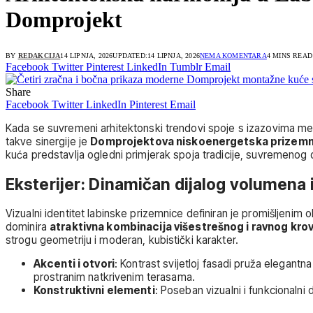
Domprojekt
BY
REDAKCIJA
14 LIPNJA, 2026
UPDATED:
14 LIPNJA, 2026
NEMA KOMENTARA
4 MINS READ
Facebook
Twitter
Pinterest
LinkedIn
Tumblr
Email
Share
Facebook
Twitter
LinkedIn
Pinterest
Email
Kada se suvremeni arhitektonski trendovi spoje s izazovima medit
takve sinergije je
Domprojektova niskoenergetska prizemni
kuća predstavlja ogledni primjerak spoja tradicije, suvremenog d
Eksterijer: Dinamičan dijalog volumena 
Vizualni identitet labinske prizemnice definiran je promišljeni
dominira
atraktivna kombinacija višestrešnog i ravnog kro
strogu geometriju i moderan, kubistički karakter.
Akcenti i otvori
: Kontrast svijetloj fasadi pruža elegantn
prostranim natkrivenim terasama.
Konstruktivni elementi
: Poseban vizualni i funkcionalni 