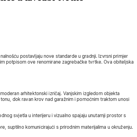
alnošću postavljaju nove standarde u gradnji. Izvrsni primjer
oškim potpisom ove renomirane zagrebačke tvrtke. Ova obiteljska
 moderan arhitektonski izričaj. Vanjskim izgledom objekta
m tonu, dok ravan krov nad garažnim i pomoćnim traktom unosi
odnog svjetla u interijeru i vizualno spajaju unutarnji prostor s
ore, suptilno komunicirajući s prirodnim materijalima u okruženju.