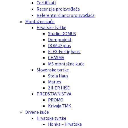
Certifikati
Recenzije proizvođača
Referentni članci proizvođača
Montažne kuće
Hrvatske tvrtke
Studio DOMUS
Domprojekt
DOMUSplus
FLEX-Fertighaus:
CHASMA
MS montažne kuće
Slovenske tvrtke
Stela Haus
Marles
ŽIHER HIŠE
PREDSTAVNIŠTVA
PROMO
Krivaja TMK
Drvene kuće
Hrvatske tvrtke
Honka – Hrvatska