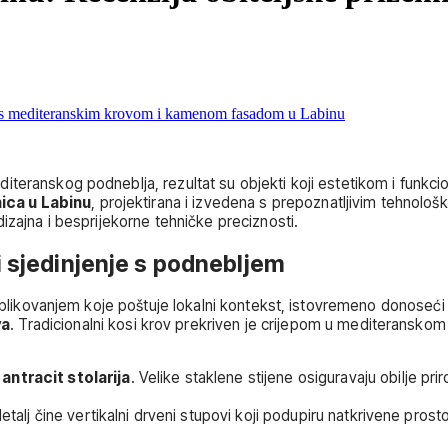
eranskog podneblja, rezultat su objekti koji estetikom i funkcion
ca u Labinu
, projektirana i izvedena s prepoznatljivim tehnol
izajna i besprijekorne tehničke preciznosti.
i sjedinjenje s podnebljem
m oblikovanjem koje poštuje lokalni kontekst, istovremeno donoseći
va
. Tradicionalni kosi krov prekriven je crijepom u mediteransko
a
antracit stolarija
. Velike staklene stijene osiguravaju obilje prir
detalj čine vertikalni drveni stupovi koji podupiru natkrivene prost