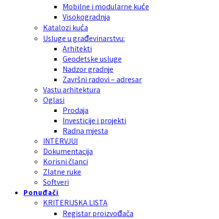
Mobilne i modularne kuće
Visokogradnja
Katalozi kuća
Usluge u građevinarstvu:
Arhitekti
Geodetske usluge
Nadzor gradnje
Završni radovi – adresar
Vastu arhitektura
Oglasi
Prodaja
Investicije i projekti
Radna mjesta
INTERVJUI
Dokumentacija
Korisni članci
Zlatne ruke
Softveri
Ponuđači
KRITERIJSKA LISTA
Registar proizvođača