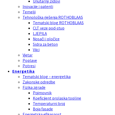
Unutarnji zidovi
Inovacije i patenti
Temelji
Tehnološka rješenja ROTHOBLAAS
Tematski blog ROTHOBLAAS
CLT veze pod-stup
LJEPILA
Nosači i pločice
Sidra za beton
Vijci
Vjetar
Poplave
Potresi
Energetika
Tematski blog – energetika
Zakonske odredbe
Fizika zgrade
Pojmovnik
Koeficijent prolaska topline
Temperaturni broj
Boja fasade
Energetska efikasnost