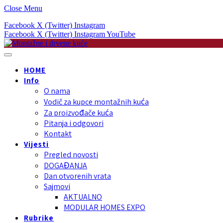
Close Menu
Facebook
X (Twitter)
Instagram
Facebook
X (Twitter)
Instagram
YouTube
HOME
Info
O nama
Vodič za kupce montažnih kuća
Za proizvođače kuća
Pitanja i odgovori
Kontakt
Vijesti
Pregled novosti
DOGAĐANJA
Dan otvorenih vrata
Sajmovi
AKTUALNO
MODULAR HOMES EXPO
Rubrike