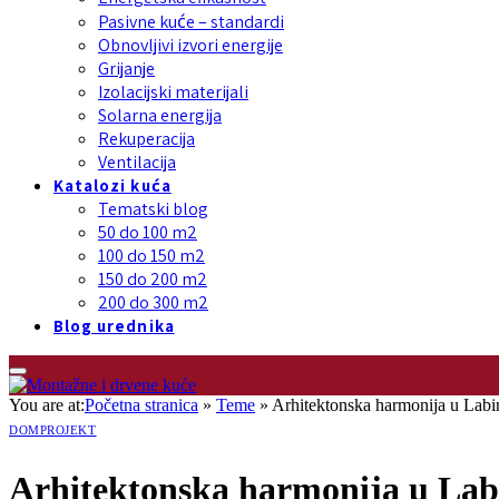
Pasivne kuće – standardi
Obnovljivi izvori energije
Grijanje
Izolacijski materijali
Solarna energija
Rekuperacija
Ventilacija
Katalozi kuća
Tematski blog
50 do 100 m2
100 do 150 m2
150 do 200 m2
200 do 300 m2
Blog urednika
You are at:
Početna stranica
»
Teme
»
Arhitektonska harmonija u Labin
DOMPROJEKT
Arhitektonska harmonija u Labin