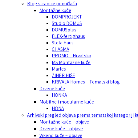
Blog stranice ponuđača
Montažne kuće
DOMPROJEKT
Studio DOMUS
DOMUSplus
FLEX-fertighaus
Stela Haus
CHASMA
PROMO – Hrvatska
MS Montažne kuće
Marles
ŽIHER HIŠE
KRIVAJA Homes – Tematski blog
Drvene kuće
HONKA
Mobilne i modularne kuće
HÖNA
Arhivski pregled objava prema tematskoj kategoriji 
Montažne kuće – objave
Drvene kuće – objave
Vikend kuće – objave