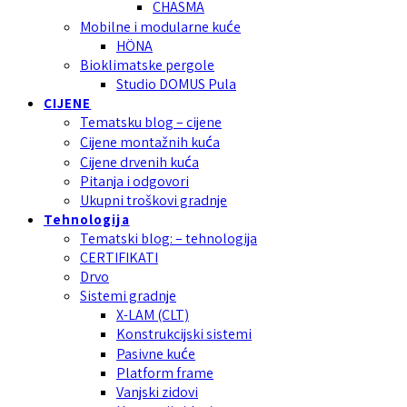
CHASMA
Mobilne i modularne kuće
HÖNA
Bioklimatske pergole
Studio DOMUS Pula
CIJENE
Tematsku blog – cijene
Cijene montažnih kuća
Cijene drvenih kuća
Pitanja i odgovori
Ukupni troškovi gradnje
Tehnologija
Tematski blog: – tehnologija
CERTIFIKATI
Drvo
Sistemi gradnje
X-LAM (CLT)
Konstrukcijski sistemi
Pasivne kuće
Platform frame
Vanjski zidovi