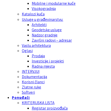
Mobilne i modularne kuće
Visokogradnja
Katalozi kuća
Usluge u građevinarstvu:
Arhitekti
Geodetske usluge
Nadzor gradnje
Završni radovi – adresar
Vastu arhitektura
Oglasi
Prodaja
Investicije i projekti
Radna mjesta
INTERVJUI
Dokumentacija
Korisni članci
Zlatne ruke
Softveri
Ponuđači
KRITERIJSKA LISTA
Registar proizvođača