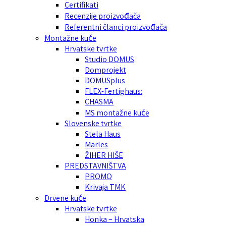
Certifikati
Recenzije proizvođača
Referentni članci proizvođača
Montažne kuće
Hrvatske tvrtke
Studio DOMUS
Domprojekt
DOMUSplus
FLEX-Fertighaus:
CHASMA
MS montažne kuće
Slovenske tvrtke
Stela Haus
Marles
ŽIHER HIŠE
PREDSTAVNIŠTVA
PROMO
Krivaja TMK
Drvene kuće
Hrvatske tvrtke
Honka – Hrvatska