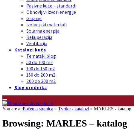
Pasivne kuće – standardi
Obnovljivi izvori energije
Grijanje
Izolacijski materijali
Solarna energija
Rekuperacija
Ventilacija
Katalozi kuća
Tematski blog
50 do 100 m2
100 do 150 m2
150 do 200 m2
200 do 300 m2
Blog urednika
You are at:
Početna stranica
»
Tvrtke - katalozi
»
MARLES - katalog
Browsing:
MARLES – katalog