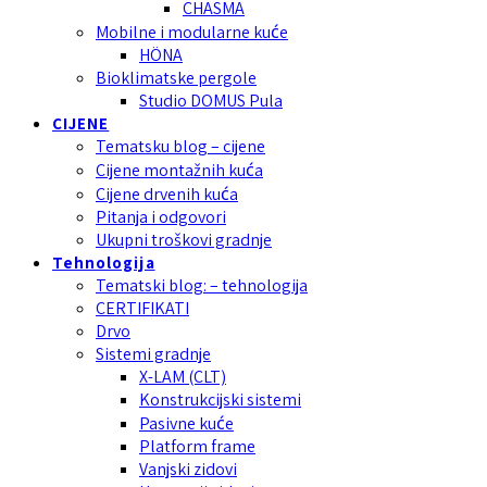
CHASMA
Mobilne i modularne kuće
HÖNA
Bioklimatske pergole
Studio DOMUS Pula
CIJENE
Tematsku blog – cijene
Cijene montažnih kuća
Cijene drvenih kuća
Pitanja i odgovori
Ukupni troškovi gradnje
Tehnologija
Tematski blog: – tehnologija
CERTIFIKATI
Drvo
Sistemi gradnje
X-LAM (CLT)
Konstrukcijski sistemi
Pasivne kuće
Platform frame
Vanjski zidovi