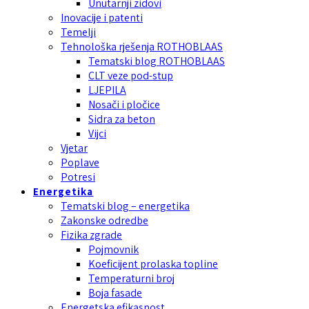
Unutarnji zidovi
Inovacije i patenti
Temelji
Tehnološka rješenja ROTHOBLAAS
Tematski blog ROTHOBLAAS
CLT veze pod-stup
LJEPILA
Nosači i pločice
Sidra za beton
Vijci
Vjetar
Poplave
Potresi
Energetika
Tematski blog – energetika
Zakonske odredbe
Fizika zgrade
Pojmovnik
Koeficijent prolaska topline
Temperaturni broj
Boja fasade
Energetska efikasnost