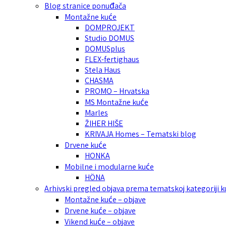
Blog stranice ponuđača
Montažne kuće
DOMPROJEKT
Studio DOMUS
DOMUSplus
FLEX-fertighaus
Stela Haus
CHASMA
PROMO – Hrvatska
MS Montažne kuće
Marles
ŽIHER HIŠE
KRIVAJA Homes – Tematski blog
Drvene kuće
HONKA
Mobilne i modularne kuće
HÖNA
Arhivski pregled objava prema tematskoj kategoriji 
Montažne kuće – objave
Drvene kuće – objave
Vikend kuće – objave