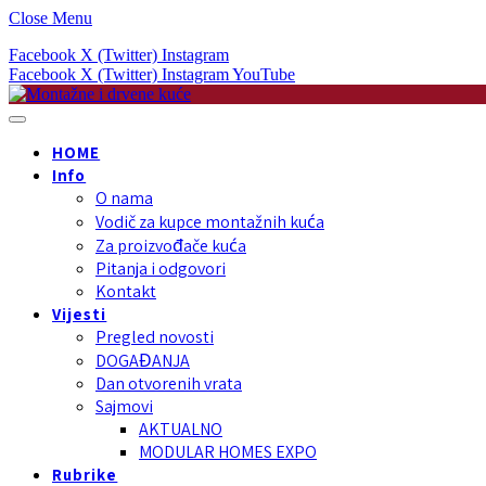
Close Menu
Facebook
X (Twitter)
Instagram
Facebook
X (Twitter)
Instagram
YouTube
HOME
Info
O nama
Vodič za kupce montažnih kuća
Za proizvođače kuća
Pitanja i odgovori
Kontakt
Vijesti
Pregled novosti
DOGAĐANJA
Dan otvorenih vrata
Sajmovi
AKTUALNO
MODULAR HOMES EXPO
Rubrike