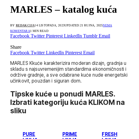
MARLES – katalog kuća
BY
REDAKCIJA
14 LISTOPADA, 2023
UPDATED:
21 RUJNA, 2025
NEMA
KOMENTARA
1 MIN READ
Facebook
Twitter
Pinterest
LinkedIn
Tumblr
Email
Share
Facebook
Twitter
LinkedIn
Pinterest
Email
MARLES Kkuće karakterizira moderan dizajn, gradnja u
skladu s najsuvremenijim standardima ekonomičnosti i
održive gradnje, a sve odabrane kuće nude energetski
učinkovit, pouzdan i siguran dom.
Tipske kuće u ponudi MARLES.
Izbrati kategoriju kuća KLIKOM na
sliku
PURE
PRIME
FRESH