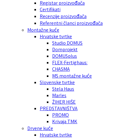
Registar proizvođača
Certifikati
Recenzije proizvođača
Referentni članci proizvođača
Montažne kuće
Hrvatske tvrtke
Studio DOMUS
Domprojekt
DOMUSplus
FLEX-Fertighaus:
CHASMA
MS montažne kuće
Slovenske tvrtke
Stela Haus
Marles
ŽIHER HIŠE
PREDSTAVNIŠTVA
PROMO
Krivaja TMK
Drvene kuće
Hrvatske tvrtke