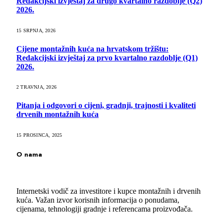
Redakcijski izvještaj za drugo kvartalno razdoblje (Q2)
2026.
15 SRPNJA, 2026
Cijene montažnih kuća na hrvatskom tržištu:
Redakcijski izvještaj za prvo kvartalno razdoblje (Q1)
2026.
2 TRAVNJA, 2026
Pitanja i odgovori o cijeni, gradnji, trajnosti i kvaliteti
drvenih montažnih kuća
15 PROSINCA, 2025
O nama
Internetski vodič za investitore i kupce montažnih i drvenih
kuća. Važan izvor korisnih informacija o ponudama,
cijenama, tehnologiji gradnje i referencama proizvođača.