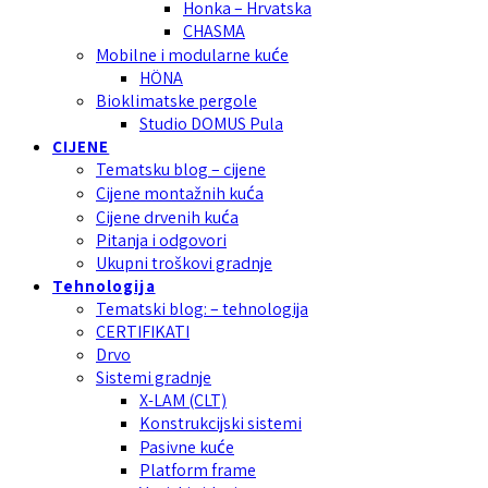
Honka – Hrvatska
CHASMA
Mobilne i modularne kuće
HÖNA
Bioklimatske pergole
Studio DOMUS Pula
CIJENE
Tematsku blog – cijene
Cijene montažnih kuća
Cijene drvenih kuća
Pitanja i odgovori
Ukupni troškovi gradnje
Tehnologija
Tematski blog: – tehnologija
CERTIFIKATI
Drvo
Sistemi gradnje
X-LAM (CLT)
Konstrukcijski sistemi
Pasivne kuće
Platform frame