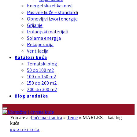
Energetska efikasnost
Pasivne kuće – standardi
Obnovljivi izvori energije
Grijanje
Izolacijski materijali
Solarna energija
Rekuperacija
Ventilacija
Katalozi kuća
Tematski blog
50 do 100 m2
100 do 150 m2
150 do 200 m2
200 do 300 m2
Blog urednika
You are at:
Početna stranica
»
Teme
»
MARLES – katalog
kuća
KATALOZI KUĆA