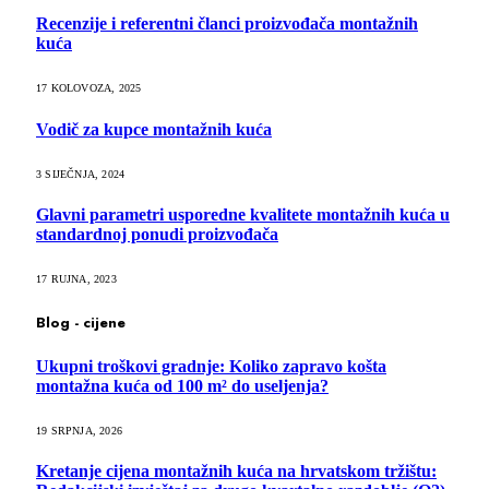
Recenzije i referentni članci proizvođača montažnih
kuća
17 KOLOVOZA, 2025
Vodič za kupce montažnih kuća
3 SIJEČNJA, 2024
Glavni parametri usporedne kvalitete montažnih kuća u
standardnoj ponudi proizvođača
17 RUJNA, 2023
Blog - cijene
Ukupni troškovi gradnje: Koliko zapravo košta
montažna kuća od 100 m² do useljenja?
19 SRPNJA, 2026
Kretanje cijena montažnih kuća na hrvatskom tržištu: