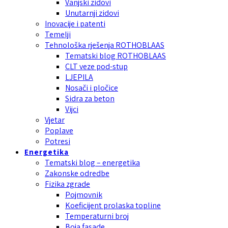
Vanjski zidovi
Unutarnji zidovi
Inovacije i patenti
Temelji
Tehnološka rješenja ROTHOBLAAS
Tematski blog ROTHOBLAAS
CLT veze pod-stup
LJEPILA
Nosači i pločice
Sidra za beton
Vijci
Vjetar
Poplave
Potresi
Energetika
Tematski blog – energetika
Zakonske odredbe
Fizika zgrade
Pojmovnik
Koeficijent prolaska topline
Temperaturni broj
Boja fasade