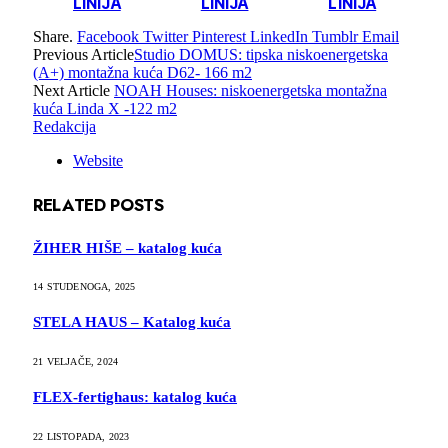
LINIJA
LINIJA
LINIJA
Share.
Facebook
Twitter
Pinterest
LinkedIn
Tumblr
Email
Previous Article
Studio DOMUS: tipska niskoenergetska
(A+) montažna kuća D62- 166 m2
Next Article
NOAH Houses: niskoenergetska montažna
kuća Linda X -122 m2
Redakcija
Website
RELATED
POSTS
ŽIHER HIŠE – katalog kuća
14 STUDENOGA, 2025
STELA HAUS – Katalog kuća
21 VELJAČE, 2024
FLEX-fertighaus: katalog kuća
22 LISTOPADA, 2023