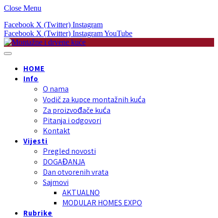
Close Menu
Facebook
X (Twitter)
Instagram
Facebook
X (Twitter)
Instagram
YouTube
HOME
Info
O nama
Vodič za kupce montažnih kuća
Za proizvođače kuća
Pitanja i odgovori
Kontakt
Vijesti
Pregled novosti
DOGAĐANJA
Dan otvorenih vrata
Sajmovi
AKTUALNO
MODULAR HOMES EXPO
Rubrike