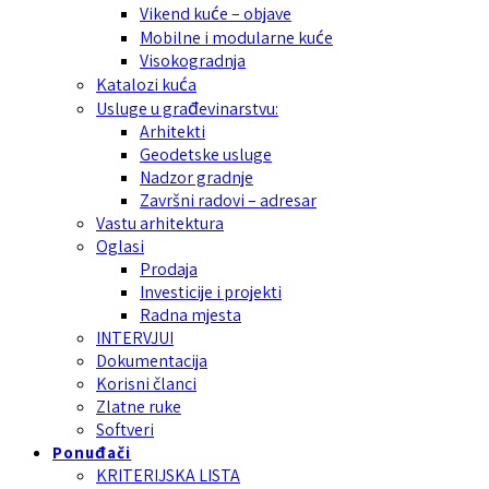
Vikend kuće – objave
Mobilne i modularne kuće
Visokogradnja
Katalozi kuća
Usluge u građevinarstvu:
Arhitekti
Geodetske usluge
Nadzor gradnje
Završni radovi – adresar
Vastu arhitektura
Oglasi
Prodaja
Investicije i projekti
Radna mjesta
INTERVJUI
Dokumentacija
Korisni članci
Zlatne ruke
Softveri
Ponuđači
KRITERIJSKA LISTA