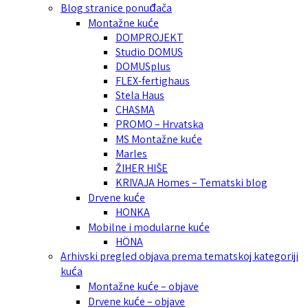
Blog stranice ponuđača
Montažne kuće
DOMPROJEKT
Studio DOMUS
DOMUSplus
FLEX-fertighaus
Stela Haus
CHASMA
PROMO – Hrvatska
MS Montažne kuće
Marles
ŽIHER HIŠE
KRIVAJA Homes – Tematski blog
Drvene kuće
HONKA
Mobilne i modularne kuće
HÖNA
Arhivski pregled objava prema tematskoj kategoriji
kuća
Montažne kuće – objave
Drvene kuće – objave