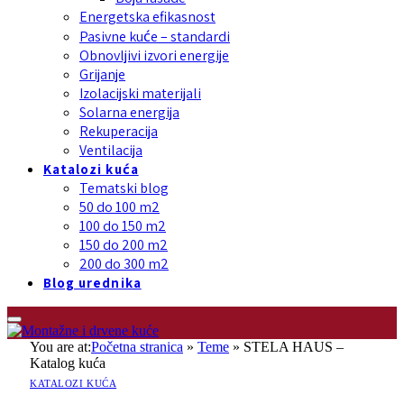
Energetska efikasnost
Pasivne kuće – standardi
Obnovljivi izvori energije
Grijanje
Izolacijski materijali
Solarna energija
Rekuperacija
Ventilacija
Katalozi kuća
Tematski blog
50 do 100 m2
100 do 150 m2
150 do 200 m2
200 do 300 m2
Blog urednika
You are at:
Početna stranica
»
Teme
»
STELA HAUS –
Katalog kuća
KATALOZI KUĆA