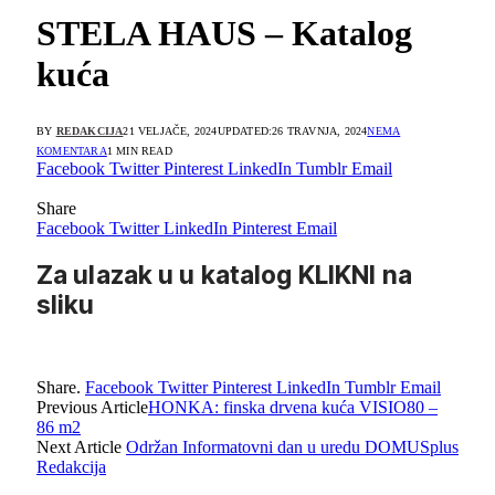
STELA HAUS – Katalog
kuća
BY
REDAKCIJA
21 VELJAČE, 2024
UPDATED:
26 TRAVNJA, 2024
NEMA
KOMENTARA
1 MIN READ
Facebook
Twitter
Pinterest
LinkedIn
Tumblr
Email
Share
Facebook
Twitter
LinkedIn
Pinterest
Email
Za ulazak u u katalog KLIKNI na
sliku
Share.
Facebook
Twitter
Pinterest
LinkedIn
Tumblr
Email
Previous Article
HONKA: finska drvena kuća VISIO80 –
86 m2
Next Article
Održan Informatovni dan u uredu DOMUSplus
Redakcija