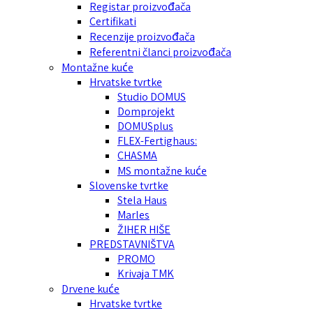
Registar proizvođača
Certifikati
Recenzije proizvođača
Referentni članci proizvođača
Montažne kuće
Hrvatske tvrtke
Studio DOMUS
Domprojekt
DOMUSplus
FLEX-Fertighaus:
CHASMA
MS montažne kuće
Slovenske tvrtke
Stela Haus
Marles
ŽIHER HIŠE
PREDSTAVNIŠTVA
PROMO
Krivaja TMK
Drvene kuće
Hrvatske tvrtke