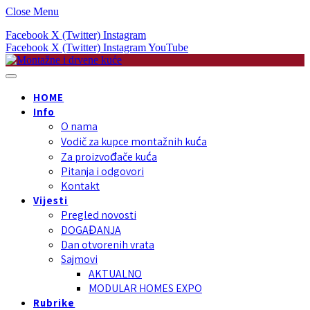
Close Menu
Facebook
X (Twitter)
Instagram
Facebook
X (Twitter)
Instagram
YouTube
HOME
Info
O nama
Vodič za kupce montažnih kuća
Za proizvođače kuća
Pitanja i odgovori
Kontakt
Vijesti
Pregled novosti
DOGAĐANJA
Dan otvorenih vrata
Sajmovi
AKTUALNO
MODULAR HOMES EXPO
Rubrike