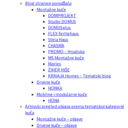
Blog stranice ponuđača
Montažne kuće
DOMPROJEKT
Studio DOMUS
DOMUSplus
FLEX-fertighaus
Stela Haus
CHASMA
PROMO – Hrvatska
MS Montažne kuće
Marles
ŽIHER HIŠE
KRIVAJA Homes – Tematski blog
Drvene kuće
HONKA
Mobilne i modularne kuće
HÖNA
Arhivski pregled objava prema tematskoj kategoriji
kuća
Montažne kuće – objave
Drvene kuće – objave