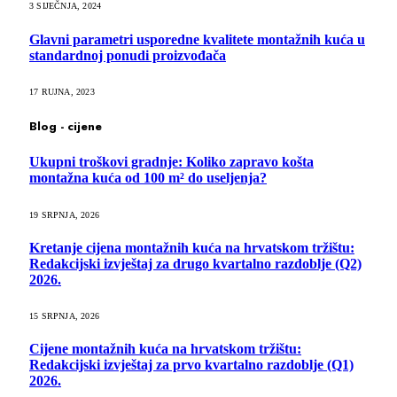
3 SIJEČNJA, 2024
Glavni parametri usporedne kvalitete montažnih kuća u
standardnoj ponudi proizvođača
17 RUJNA, 2023
Blog - cijene
Ukupni troškovi gradnje: Koliko zapravo košta
montažna kuća od 100 m² do useljenja?
19 SRPNJA, 2026
Kretanje cijena montažnih kuća na hrvatskom tržištu:
Redakcijski izvještaj za drugo kvartalno razdoblje (Q2)
2026.
15 SRPNJA, 2026
Cijene montažnih kuća na hrvatskom tržištu:
Redakcijski izvještaj za prvo kvartalno razdoblje (Q1)
2026.