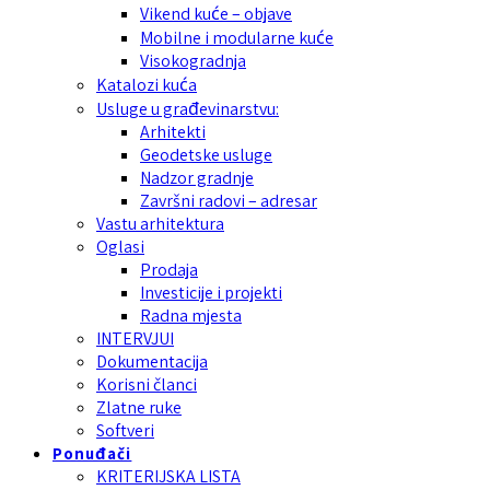
Vikend kuće – objave
Mobilne i modularne kuće
Visokogradnja
Katalozi kuća
Usluge u građevinarstvu:
Arhitekti
Geodetske usluge
Nadzor gradnje
Završni radovi – adresar
Vastu arhitektura
Oglasi
Prodaja
Investicije i projekti
Radna mjesta
INTERVJUI
Dokumentacija
Korisni članci
Zlatne ruke
Softveri
Ponuđači
KRITERIJSKA LISTA