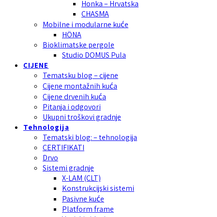
Honka – Hrvatska
CHASMA
Mobilne i modularne kuće
HÖNA
Bioklimatske pergole
Studio DOMUS Pula
CIJENE
Tematsku blog – cijene
Cijene montažnih kuća
Cijene drvenih kuća
Pitanja i odgovori
Ukupni troškovi gradnje
Tehnologija
Tematski blog: – tehnologija
CERTIFIKATI
Drvo
Sistemi gradnje
X-LAM (CLT)
Konstrukcijski sistemi
Pasivne kuće
Platform frame