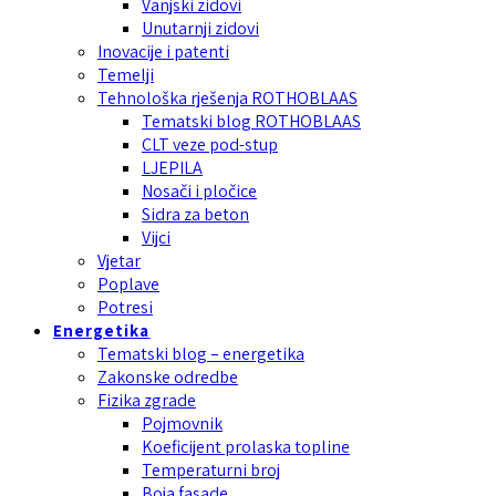
Vanjski zidovi
Unutarnji zidovi
Inovacije i patenti
Temelji
Tehnološka rješenja ROTHOBLAAS
Tematski blog ROTHOBLAAS
CLT veze pod-stup
LJEPILA
Nosači i pločice
Sidra za beton
Vijci
Vjetar
Poplave
Potresi
Energetika
Tematski blog – energetika
Zakonske odredbe
Fizika zgrade
Pojmovnik
Koeficijent prolaska topline
Temperaturni broj
Boja fasade