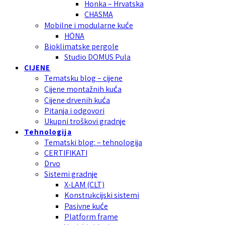
Honka – Hrvatska
CHASMA
Mobilne i modularne kuće
HÖNA
Bioklimatske pergole
Studio DOMUS Pula
CIJENE
Tematsku blog – cijene
Cijene montažnih kuća
Cijene drvenih kuća
Pitanja i odgovori
Ukupni troškovi gradnje
Tehnologija
Tematski blog: – tehnologija
CERTIFIKATI
Drvo
Sistemi gradnje
X-LAM (CLT)
Konstrukcijski sistemi
Pasivne kuće
Platform frame