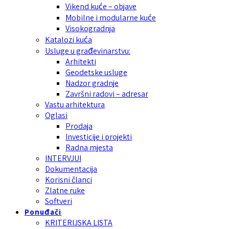
Vikend kuće – objave
Mobilne i modularne kuće
Visokogradnja
Katalozi kuća
Usluge u građevinarstvu:
Arhitekti
Geodetske usluge
Nadzor gradnje
Završni radovi – adresar
Vastu arhitektura
Oglasi
Prodaja
Investicije i projekti
Radna mjesta
INTERVJUI
Dokumentacija
Korisni članci
Zlatne ruke
Softveri
Ponuđači
KRITERIJSKA LISTA