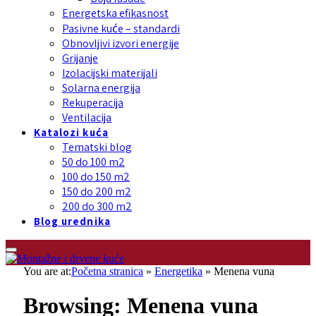
Energetska efikasnost
Pasivne kuće – standardi
Obnovljivi izvori energije
Grijanje
Izolacijski materijali
Solarna energija
Rekuperacija
Ventilacija
Katalozi kuća
Tematski blog
50 do 100 m2
100 do 150 m2
150 do 200 m2
200 do 300 m2
Blog urednika
You are at:
Početna stranica
»
Energetika
»
Menena vuna
Browsing:
Menena vuna