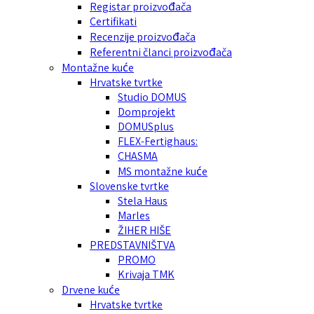
Registar proizvođača
Certifikati
Recenzije proizvođača
Referentni članci proizvođača
Montažne kuće
Hrvatske tvrtke
Studio DOMUS
Domprojekt
DOMUSplus
FLEX-Fertighaus:
CHASMA
MS montažne kuće
Slovenske tvrtke
Stela Haus
Marles
ŽIHER HIŠE
PREDSTAVNIŠTVA
PROMO
Krivaja TMK
Drvene kuće
Hrvatske tvrtke