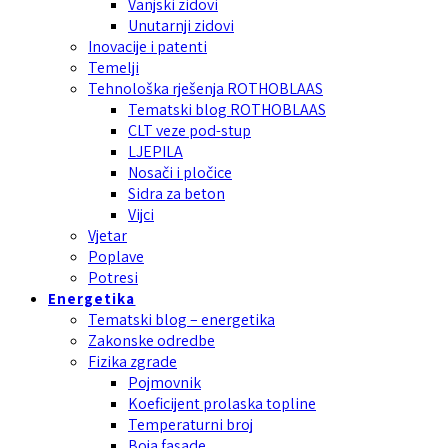
Vanjski zidovi
Unutarnji zidovi
Inovacije i patenti
Temelji
Tehnološka rješenja ROTHOBLAAS
Tematski blog ROTHOBLAAS
CLT veze pod-stup
LJEPILA
Nosači i pločice
Sidra za beton
Vijci
Vjetar
Poplave
Potresi
Energetika
Tematski blog – energetika
Zakonske odredbe
Fizika zgrade
Pojmovnik
Koeficijent prolaska topline
Temperaturni broj
Boja fasade