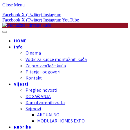
Close Menu
Facebook
X (Twitter)
Instagram
Facebook
X (Twitter)
Instagram
YouTube
HOME
Info
O nama
Vodič za kupce montažnih kuća
Za proizvođače kuća
Pitanja i odgovori
Kontakt
Vijesti
Pregled novosti
DOGAĐANJA
Dan otvorenih vrata
Sajmovi
AKTUALNO
MODULAR HOMES EXPO
Rubrike