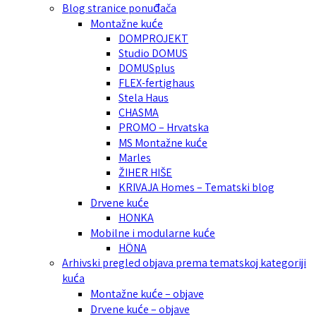
Blog stranice ponuđača
Montažne kuće
DOMPROJEKT
Studio DOMUS
DOMUSplus
FLEX-fertighaus
Stela Haus
CHASMA
PROMO – Hrvatska
MS Montažne kuće
Marles
ŽIHER HIŠE
KRIVAJA Homes – Tematski blog
Drvene kuće
HONKA
Mobilne i modularne kuće
HÖNA
Arhivski pregled objava prema tematskoj kategoriji
kuća
Montažne kuće – objave
Drvene kuće – objave