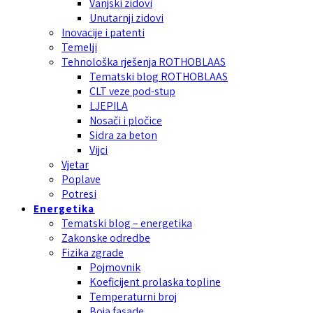
Vanjski zidovi
Unutarnji zidovi
Inovacije i patenti
Temelji
Tehnološka rješenja ROTHOBLAAS
Tematski blog ROTHOBLAAS
CLT veze pod-stup
LJEPILA
Nosači i pločice
Sidra za beton
Vijci
Vjetar
Poplave
Potresi
Energetika
Tematski blog – energetika
Zakonske odredbe
Fizika zgrade
Pojmovnik
Koeficijent prolaska topline
Temperaturni broj
Boja fasade