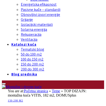
Energetska efikasnost
Pasivne kuće – standardi
Obnovljivi izvori energije
Grijanje
Izolacijski materijali
Solarna energija
Rekuperacija
Ventilacija
Katalozi kuća
Tematski blog
50 do 100 m2
100 do 150 m2
150 do 200 m2
200 do 300 m2
Blog urednika
You are at:
Početna stranica
»
Teme
»
TOP DIZAJN:
montažna kuća VITIS, 182 m2, DOMUSplus
150-200 M2