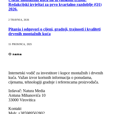
Redakcijski izvještaj za prvo kvartalno razdoblje (Q1)
2026.
2 TRAVNJA, 2026
Pitanja i odgovori o cijeni, gradnji, trajnosti i kvaliteti
drvenih montažnih kuća
15 PROSINCA, 2025
O nama
Internetski vodič za investitore i kupce montažnih i drvenih
kuća. Važan izvor korisnih informacija o ponudama,
cijenama, tehnologiji gradnje i referencama proizvođača.
Izdavač: Natura Media
Antuna Mihanovića 10
33000 Virovitica
Kontakt
Mob: +385989502802