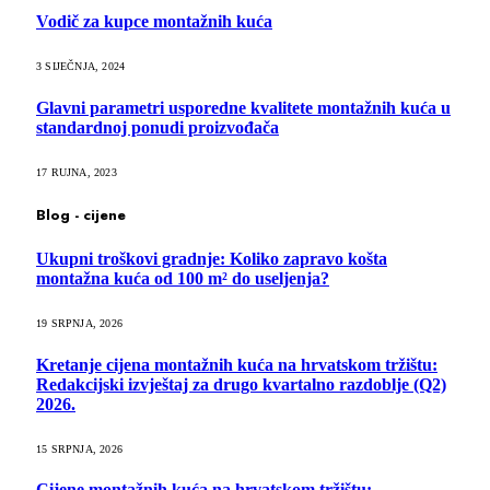
Vodič za kupce montažnih kuća
3 SIJEČNJA, 2024
Glavni parametri usporedne kvalitete montažnih kuća u
standardnoj ponudi proizvođača
17 RUJNA, 2023
Blog - cijene
Ukupni troškovi gradnje: Koliko zapravo košta
montažna kuća od 100 m² do useljenja?
19 SRPNJA, 2026
Kretanje cijena montažnih kuća na hrvatskom tržištu:
Redakcijski izvještaj za drugo kvartalno razdoblje (Q2)
2026.
15 SRPNJA, 2026
Cijene montažnih kuća na hrvatskom tržištu: