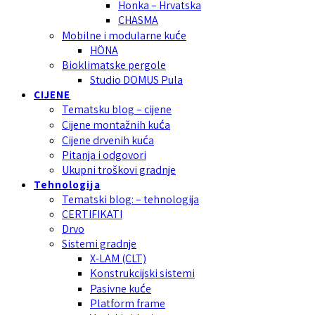
Honka – Hrvatska
CHASMA
Mobilne i modularne kuće
HÖNA
Bioklimatske pergole
Studio DOMUS Pula
CIJENE
Tematsku blog – cijene
Cijene montažnih kuća
Cijene drvenih kuća
Pitanja i odgovori
Ukupni troškovi gradnje
Tehnologija
Tematski blog: – tehnologija
CERTIFIKATI
Drvo
Sistemi gradnje
X-LAM (CLT)
Konstrukcijski sistemi
Pasivne kuće
Platform frame