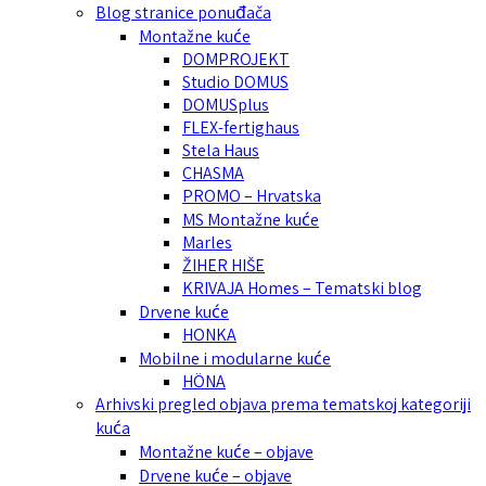
Blog stranice ponuđača
Montažne kuće
DOMPROJEKT
Studio DOMUS
DOMUSplus
FLEX-fertighaus
Stela Haus
CHASMA
PROMO – Hrvatska
MS Montažne kuće
Marles
ŽIHER HIŠE
KRIVAJA Homes – Tematski blog
Drvene kuće
HONKA
Mobilne i modularne kuće
HÖNA
Arhivski pregled objava prema tematskoj kategoriji
kuća
Montažne kuće – objave
Drvene kuće – objave