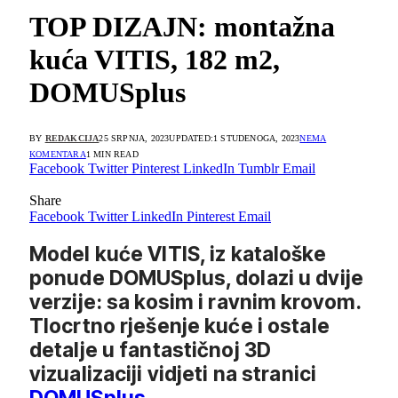
TOP DIZAJN: montažna
kuća VITIS, 182 m2,
DOMUSplus
BY
REDAKCIJA
25 SRPNJA, 2023
UPDATED:
1 STUDENOGA, 2023
NEMA
KOMENTARA
1 MIN READ
Facebook
Twitter
Pinterest
LinkedIn
Tumblr
Email
Share
Facebook
Twitter
LinkedIn
Pinterest
Email
Model kuće VITIS, iz kataloške
ponude DOMUSplus, dolazi u dvije
verzije: sa kosim i ravnim krovom.
Tlocrtno rješenje kuće i ostale
detalje u fantastičnoj 3D
vizualizaciji vidjeti na stranici
DOMUSplus