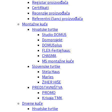
Registar proizvođača
Certifikati
Recenzije proizvođača
Referentni članci proizvođača
Montažne kuće
Hrvatske tvrtke
Studio DOMUS
Domprojekt
DOMUSplus
FLEX-Fertighaus:
CHASMA
MS montažne kuće
Slovenske tvrtke
Stela Haus
Marles
ŽIHER HIŠE
PREDSTAVNIŠTVA
PROMO
Krivaja TMK
Drvene kuće
Hrvatske tvrtke