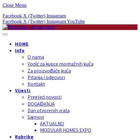
Close Menu
Facebook
X (Twitter)
Instagram
Facebook
X (Twitter)
Instagram
YouTube
HOME
Info
O nama
Vodič za kupce montažnih kuća
Za proizvođače kuća
Pitanja i odgovori
Kontakt
Vijesti
Pregled novosti
DOGAĐANJA
Dan otvorenih vrata
Sajmovi
AKTUALNO
MODULAR HOMES EXPO
Rubrike