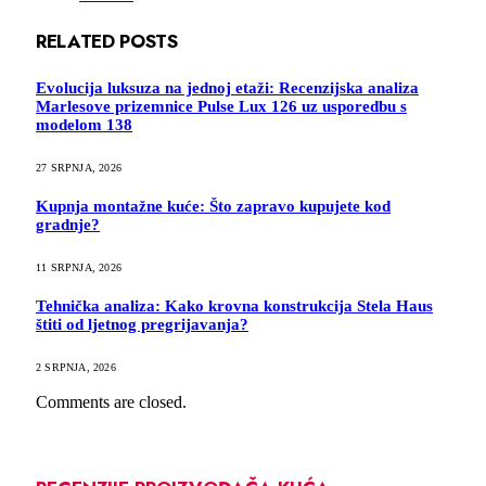
RELATED
POSTS
Evolucija luksuza na jednoj etaži: Recenzijska analiza
Marlesove prizemnice Pulse Lux 126 uz usporedbu s
modelom 138
27 SRPNJA, 2026
Kupnja montažne kuće: Što zapravo kupujete kod
gradnje?
11 SRPNJA, 2026
Tehnička analiza: Kako krovna konstrukcija Stela Haus
štiti od ljetnog pregrijavanja?
2 SRPNJA, 2026
Comments are closed.