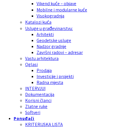
Vikend kuće – objave
Mobilne i modularne kuće
Visokogradnja
Katalozi kuća
Usluge u građevinarstvu:
Arhitekti
Geodetske usluge
Nadzor gradnje
Završni radovi – adresar
Vastu arhitektura
Oglasi
Prodaja
Investicije i projekti
Radna mjesta
INTERVJUI
Dokumentacija
Korisni članci
Zlatne ruke
Softveri
Ponuđači
KRITERIJSKA LISTA