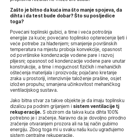
Zašto je bitno da kuća ima što manje spojeva, da
dihta i da test bude dobar? Što su posljedice
toga?
Povećani toplinski gubici, a time i veća potrošnja
energije za kuće; povećano toplinsko opterećenje ljeti i
veće potrebe za hlađenjem; smanjenje površinskih
temperatura na mjestu proboja konvekcije, opasnost
od površinske kondenzacije vodene pare i razvoj
plijesni; opasnost od kondenzacije vodene pare unutar
konstrukcije, a time i mogućnost fizičkih i mehaničkih
oštećenja materijala i proizvoda; pojačano kretanje
zraka u prostoriji, intenzivnije taloženje prašine, osjet
izložen propuhu; smanjena učinkovitost mehaničkog
ventilacijskog sustava.
Jako bitna stvar za takve objekte je da imaju toplinsku
dizalicu pa podnim grijanjem i
sistem ventilacije tj
rekuperacije.
S obzirom da takva kuća dihta 100%
potrebno je i zračenje. Naravno da je dovoljno prirodno
zračenje otvaranjem prozora ali na taj način gubimo
energiju. Zbog toga mi u svaku našu kuću ugrađujemo
sistem centralne rekuperacije.