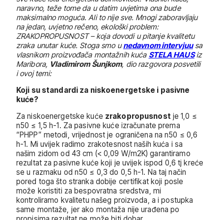
naravno, teže tome da u datim uvjetima ona bude
maksimalno moguća. Ali to nije sve. Mnogi zaboravljaju
na jedan, uvjetno rečeno, ekološki problem:
ZRAKOPROPUSNOST – koja dovodi u pitanje kvalitetu
zraka unutar kuće. Stoga smo u
nedavnom intervjuu
sa
vlasnikom proizvođača montažnih kuća
STELA HAUS
iz
Maribora,
Vladimirom Šunjkom
, dio razgovora posvetili
i ovoj temi:
Koji su standardi za niskoenergetske i pasivne
kuće?
Za niskoenergetske kuće
zrakopropusnost
je 1,0 ≤
n50 ≤ 1,5 h-1. Za pasivne kuće izračunate prema
“PHPP” metodi, vrijednost je ograničena na n50 ≤ 0,6
h-1. Mi uvijek radimo zrakotesnost naših kuća i sa
našim zidom od 43 cm (< 0,09 W/m2K) garantiramo
rezultat za pasivne kuće koji je uvijek ispod 0,6 tj kreće
se u razmaku od n50 ≤ 0,3 do 0,5 h-1. Na taj način
pored toga što stranka dobije certifikat koji posle
može koristiti za bespovratna sredstva, mi
kontroliramo kvalitetu našeg proizvoda, a i postupka
same montaže, jer ako montaža nije urađena po
propisima rezultat ne može biti dobar.