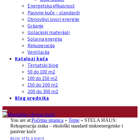
Energetska efikasnost
Pasivne kuće – standardi
Obnovljivi izvori energije
Grijanje
Izolacijski materijali
Solarna energija
Rekuperacija
Ventilacija
Katalozi kuća
Tematski blog
50 do 100 m2
100 do 150 m2
150 do 200 m2
200 do 300 m2
Blog urednika
You are at:
Početna stranica
»
Teme
»
STELA HAUS:
Rekuperacija zraka – ekološki standard niskoenergetske i
pasivne kuće
BLOG STELA HAUS