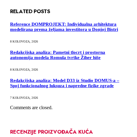
RELATED
POSTS
Reference DOMPROJEKT: Individualna arhitektura
modelirana prema željama investitora u Donjoj Bistri
8 KOLOVOZA, 2026
Redakcijska analiza: Pametni tlocrt i prostorna
autonomija modela Romula tvrtke Žiher hiše
8 KOLOVOZA, 2026
Redakcijska analiza: Model D33 iz Studio DOMUS-a –
Spoj funkcionalnog luksuza i napredne fizike zgrade
7 KOLOVOZA, 2026
Comments are closed.
RECENZIJE PROIZVOĐAČA KUĆA