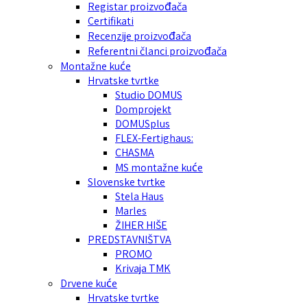
Registar proizvođača
Certifikati
Recenzije proizvođača
Referentni članci proizvođača
Montažne kuće
Hrvatske tvrtke
Studio DOMUS
Domprojekt
DOMUSplus
FLEX-Fertighaus:
CHASMA
MS montažne kuće
Slovenske tvrtke
Stela Haus
Marles
ŽIHER HIŠE
PREDSTAVNIŠTVA
PROMO
Krivaja TMK
Drvene kuće
Hrvatske tvrtke