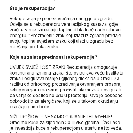
Što je rekuperacija?
Rekuperacija je proces vraćanja energije u zgradu.
Odvija se u rekuperatoru ventilacijskog sustava, gdje
zračne struje izmjenjuju toplinu ili hladnoću odn njihovu
energiju. “Prozračeni” zrak koji izlazi iz zgrade predaje
svoju toplinu svježem zraku koji ulazi u zgradu bez
miješanja protoka zraka.
Koje su zaista prednosti rekuperacije?
UVIJEK SVJEŽ I ČIST ZRAK! Rekuperacija omogućuje
kontinuiranu izmjenu zraka, što osigurava veću kvalitetu
zraka i osigurava manje ugljičnog dioksida u zraku. Za
razliku od prirodnog prozračivanja otvaranjem prozora,
rekuperacijom možemo pročistiti ulazni zrak i osigurati
da vanjske čestice ne uđu u prostoriju. Ovo je posebno
dobrodošlo za alergičare, koji se u takvom okruženju
osjećaju puno bolje.
NIŽI TROŠKOVI – NE SAMO GRIJANJE I HLAĐENJE!
Gradimo kuće za sljedećih 50 ili više godina. Čak i ako
je investicija kuće s rekuperacijom u startu nešto veća,