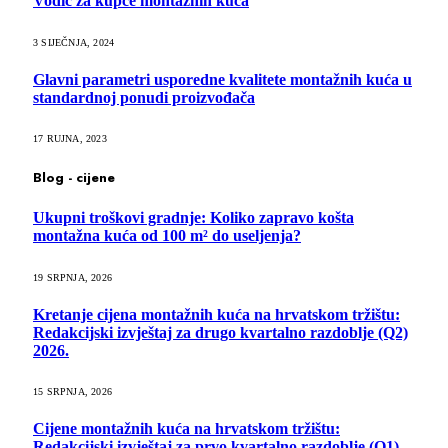
Vodič za kupce montažnih kuća
3 SIJEČNJA, 2024
Glavni parametri usporedne kvalitete montažnih kuća u
standardnoj ponudi proizvođača
17 RUJNA, 2023
Blog - cijene
Ukupni troškovi gradnje: Koliko zapravo košta
montažna kuća od 100 m² do useljenja?
19 SRPNJA, 2026
Kretanje cijena montažnih kuća na hrvatskom tržištu:
Redakcijski izvještaj za drugo kvartalno razdoblje (Q2)
2026.
15 SRPNJA, 2026
Cijene montažnih kuća na hrvatskom tržištu:
Redakcijski izvještaj za prvo kvartalno razdoblje (Q1)