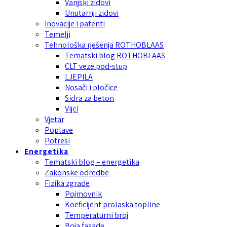
Vanjski zidovi
Unutarnji zidovi
Inovacije i patenti
Temelji
Tehnološka rješenja ROTHOBLAAS
Tematski blog ROTHOBLAAS
CLT veze pod-stup
LJEPILA
Nosači i pločice
Sidra za beton
Vijci
Vjetar
Poplave
Potresi
Energetika
Tematski blog – energetika
Zakonske odredbe
Fizika zgrade
Pojmovnik
Koeficijent prolaska topline
Temperaturni broj
Boja fasade