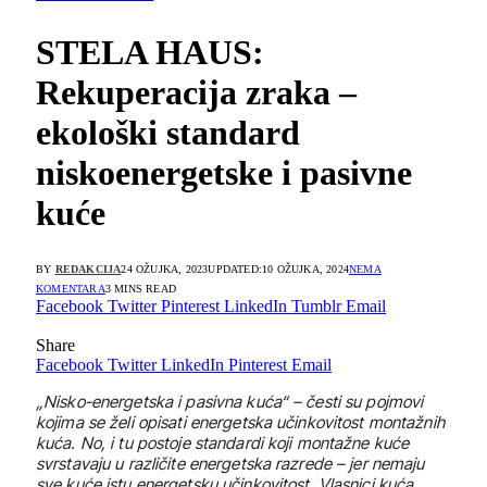
STELA HAUS:
Rekuperacija zraka –
ekološki standard
niskoenergetske i pasivne
kuće
BY
REDAKCIJA
24 OŽUJKA, 2023
UPDATED:
10 OŽUJKA, 2024
NEMA
KOMENTARA
3 MINS READ
Facebook
Twitter
Pinterest
LinkedIn
Tumblr
Email
Share
Facebook
Twitter
LinkedIn
Pinterest
Email
„Nisko-energetska i pasivna kuća“ – česti su pojmovi
kojima se želi opisati energetska učinkovitost montažnih
kuća. No, i tu postoje standardi koji montažne kuće
svrstavaju u različite energetska razrede – jer nemaju
sve kuće istu energetsku učinkovitost. Vlasnici kuća,