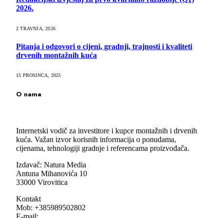
2026.
2 TRAVNJA, 2026
Pitanja i odgovori o cijeni, gradnji, trajnosti i kvaliteti
drvenih montažnih kuća
15 PROSINCA, 2025
O nama
Internetski vodič za investitore i kupce montažnih i drvenih
kuća. Važan izvor korisnih informacija o ponudama,
cijenama, tehnologiji gradnje i referencama proizvođača.
Izdavač: Natura Media
Antuna Mihanovića 10
33000 Virovitica
Kontakt
Mob: +385989502802
E-mail: