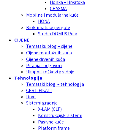
Honka – Hrvatska
CHASMA
Mobilne i modularne kuće
HÖNA
Bioklimatske pergole
Studio DOMUS Pula
CIJENE
Tematsku blog – cijene
Cijene montažnih kuća
Cijene drvenih kuća
Pitanja i odgovori
Ukupni troškovi gradnje
Tehnologija
Tematski blog: – tehnologija
CERTIFIKATI
Drvo
Sistemi gradnje
X-LAM (CLT)
Konstrukcijski sistemi
Pasivne kuće
Platform frame