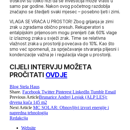
troškovi su toliko niži da se investicija može vratiti u
samo par godine. Nakon ovog početnog razdoblja
značajno se štedjeti svaki mjesec – posebno ljeti i zimi.
VLAGA SE VRAĆA U PROSTOR! Zbog grijanja je zimi
zrak u zgradama obično presuh. Rekuperatori s
entalpijskim prijenosom mogu prenijeti čak 60% vlage
iz izlaznog zraka u svježi zrak. Time se relativna
vlažnost zraka u prostoriji povećava do 10%. Kao što
smo već spomenuli, za sprječavanje stvaranja plijesni i
kondenzacije važna je i regulacija vlage u prostoriji.
CIJELI INTERVJU MOŽETA
PROČITATI
OVDJE
Blog Stela Haus
Share.
Facebook
Twitter
Pinterest
LinkedIn
Tumblr
Email
Previous Article
Brunarice Andrej Lesjak (ALP LES):
drvena kuća 145 m2
Next Article
MC SOLAR: Obnovljivi izvori energije i
napredna tehnologija
Redakcija
Website