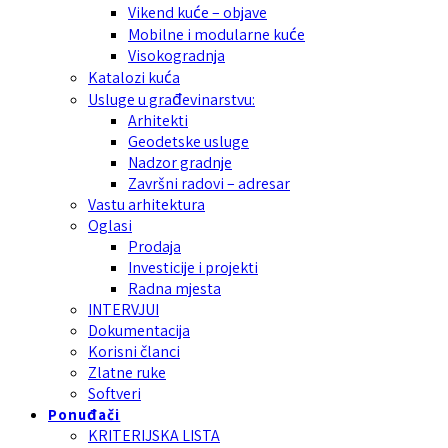
Vikend kuće – objave
Mobilne i modularne kuće
Visokogradnja
Katalozi kuća
Usluge u građevinarstvu:
Arhitekti
Geodetske usluge
Nadzor gradnje
Završni radovi – adresar
Vastu arhitektura
Oglasi
Prodaja
Investicije i projekti
Radna mjesta
INTERVJUI
Dokumentacija
Korisni članci
Zlatne ruke
Softveri
Ponuđači
KRITERIJSKA LISTA