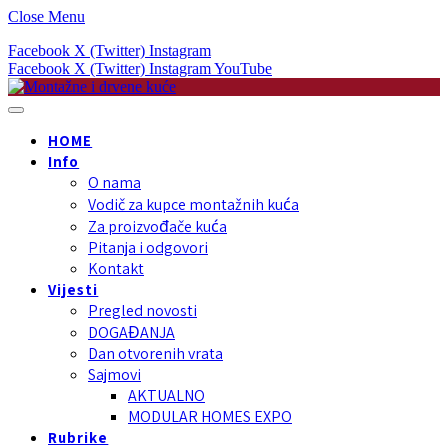
Close Menu
Facebook
X (Twitter)
Instagram
Facebook
X (Twitter)
Instagram
YouTube
HOME
Info
O nama
Vodič za kupce montažnih kuća
Za proizvođače kuća
Pitanja i odgovori
Kontakt
Vijesti
Pregled novosti
DOGAĐANJA
Dan otvorenih vrata
Sajmovi
AKTUALNO
MODULAR HOMES EXPO
Rubrike