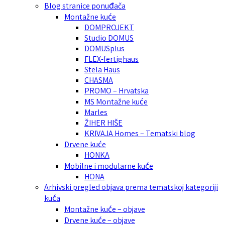
Blog stranice ponuđača
Montažne kuće
DOMPROJEKT
Studio DOMUS
DOMUSplus
FLEX-fertighaus
Stela Haus
CHASMA
PROMO – Hrvatska
MS Montažne kuće
Marles
ŽIHER HIŠE
KRIVAJA Homes – Tematski blog
Drvene kuće
HONKA
Mobilne i modularne kuće
HÖNA
Arhivski pregled objava prema tematskoj kategoriji
kuća
Montažne kuće – objave
Drvene kuće – objave