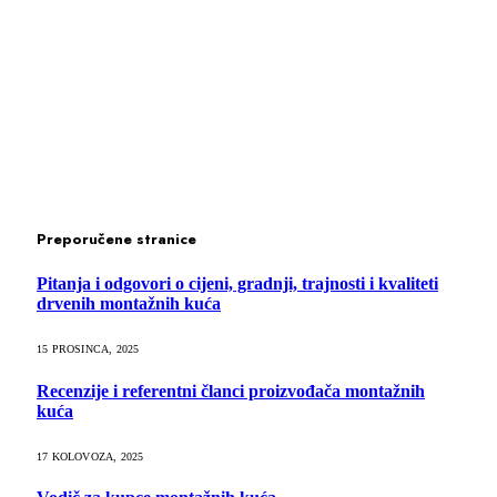
Preporučene stranice
Pitanja i odgovori o cijeni, gradnji, trajnosti i kvaliteti
drvenih montažnih kuća
15 PROSINCA, 2025
Recenzije i referentni članci proizvođača montažnih
kuća
17 KOLOVOZA, 2025