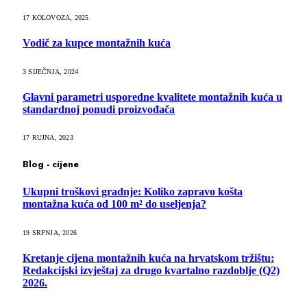
17 KOLOVOZA, 2025
Vodič za kupce montažnih kuća
3 SIJEČNJA, 2024
Glavni parametri usporedne kvalitete montažnih kuća u
standardnoj ponudi proizvođača
17 RUJNA, 2023
Blog - cijene
Ukupni troškovi gradnje: Koliko zapravo košta
montažna kuća od 100 m² do useljenja?
19 SRPNJA, 2026
Kretanje cijena montažnih kuća na hrvatskom tržištu:
Redakcijski izvještaj za drugo kvartalno razdoblje (Q2)
2026.