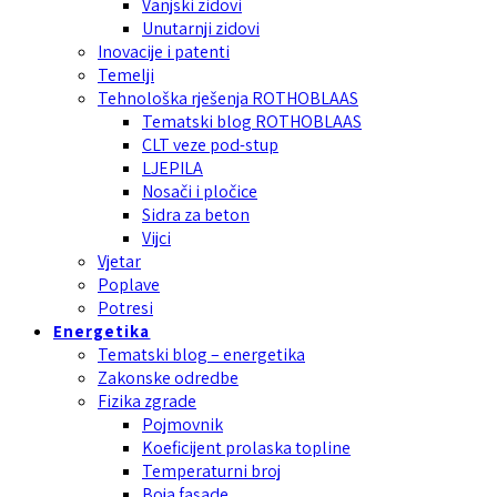
Vanjski zidovi
Unutarnji zidovi
Inovacije i patenti
Temelji
Tehnološka rješenja ROTHOBLAAS
Tematski blog ROTHOBLAAS
CLT veze pod-stup
LJEPILA
Nosači i pločice
Sidra za beton
Vijci
Vjetar
Poplave
Potresi
Energetika
Tematski blog – energetika
Zakonske odredbe
Fizika zgrade
Pojmovnik
Koeficijent prolaska topline
Temperaturni broj
Boja fasade