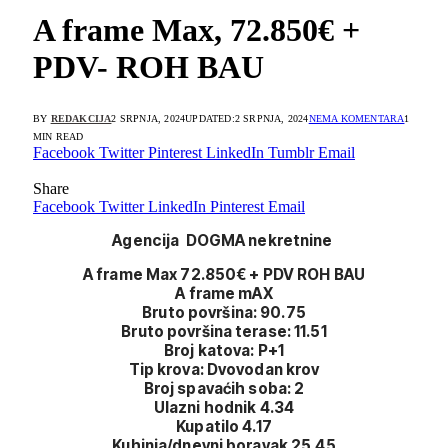
A frame Max, 72.850€ +
PDV- ROH BAU
BY
REDAKCIJA
2 SRPNJA, 2024
UPDATED:
2 SRPNJA, 2024
NEMA KOMENTARA
1
MIN READ
Facebook
Twitter
Pinterest
LinkedIn
Tumblr
Email
Share
Facebook
Twitter
LinkedIn
Pinterest
Email
Agencija DOGMA nekretnine
A frame Max 72.850€ + PDV ROH BAU
A frame mAX
Bruto površina: 90.75
Bruto površina terase: 11.51
Broj katova: P+1
Tip krova: Dvovodan krov
Broj spavaćih soba: 2
Ulazni hodnik 4.34
Kupatilo 4.17
Kuhinja/dnevni boravak 25.45