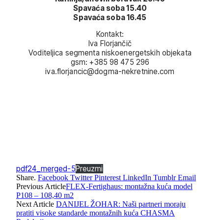
Spavaća soba 15.40
Spavaća soba 16.45
Kontakt:
Iva Florjančič
Voditeljica segmenta niskoenergetskih objekata
gsm: +385 98 475 296
iva.florjancic@dogma-nekretnine.com
pdf24_merged-5
Preuzmi
Share.
Facebook
Twitter
Pinterest
LinkedIn
Tumblr
Email
Previous Article
FLEX-Fertighaus: montažna kuća model
P108 – 108,40 m2
Next Article
DANIJEL ŽOHAR: Naši partneri moraju
pratiti visoke standarde montažnih kuća CHASMA