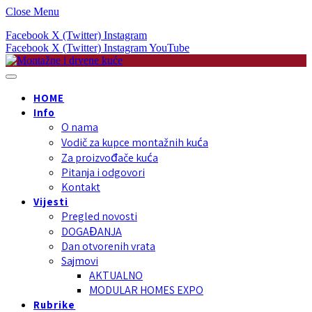
Close Menu
Facebook
X (Twitter)
Instagram
Facebook
X (Twitter)
Instagram
YouTube
HOME
Info
O nama
Vodič za kupce montažnih kuća
Za proizvođače kuća
Pitanja i odgovori
Kontakt
Vijesti
Pregled novosti
DOGAĐANJA
Dan otvorenih vrata
Sajmovi
AKTUALNO
MODULAR HOMES EXPO
Rubrike