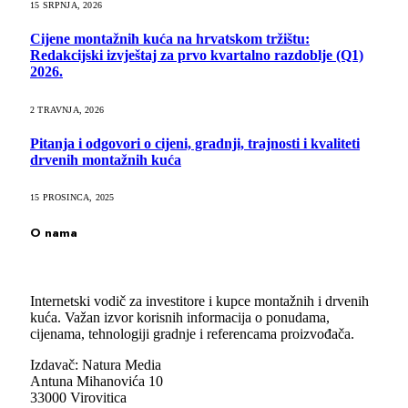
15 SRPNJA, 2026
Cijene montažnih kuća na hrvatskom tržištu:
Redakcijski izvještaj za prvo kvartalno razdoblje (Q1)
2026.
2 TRAVNJA, 2026
Pitanja i odgovori o cijeni, gradnji, trajnosti i kvaliteti
drvenih montažnih kuća
15 PROSINCA, 2025
O nama
Internetski vodič za investitore i kupce montažnih i drvenih
kuća. Važan izvor korisnih informacija o ponudama,
cijenama, tehnologiji gradnje i referencama proizvođača.
Izdavač: Natura Media
Antuna Mihanovića 10
33000 Virovitica