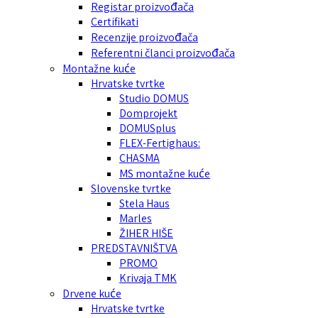
Registar proizvođača
Certifikati
Recenzije proizvođača
Referentni članci proizvođača
Montažne kuće
Hrvatske tvrtke
Studio DOMUS
Domprojekt
DOMUSplus
FLEX-Fertighaus:
CHASMA
MS montažne kuće
Slovenske tvrtke
Stela Haus
Marles
ŽIHER HIŠE
PREDSTAVNIŠTVA
PROMO
Krivaja TMK
Drvene kuće
Hrvatske tvrtke