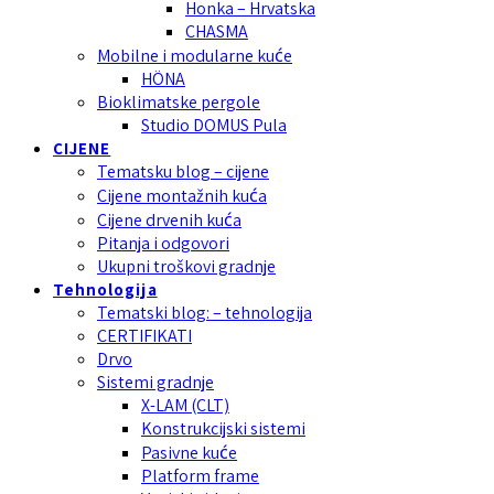
Honka – Hrvatska
CHASMA
Mobilne i modularne kuće
HÖNA
Bioklimatske pergole
Studio DOMUS Pula
CIJENE
Tematsku blog – cijene
Cijene montažnih kuća
Cijene drvenih kuća
Pitanja i odgovori
Ukupni troškovi gradnje
Tehnologija
Tematski blog: – tehnologija
CERTIFIKATI
Drvo
Sistemi gradnje
X-LAM (CLT)
Konstrukcijski sistemi
Pasivne kuće
Platform frame