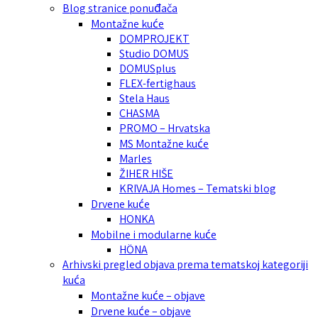
Blog stranice ponuđača
Montažne kuće
DOMPROJEKT
Studio DOMUS
DOMUSplus
FLEX-fertighaus
Stela Haus
CHASMA
PROMO – Hrvatska
MS Montažne kuće
Marles
ŽIHER HIŠE
KRIVAJA Homes – Tematski blog
Drvene kuće
HONKA
Mobilne i modularne kuće
HÖNA
Arhivski pregled objava prema tematskoj kategoriji
kuća
Montažne kuće – objave
Drvene kuće – objave