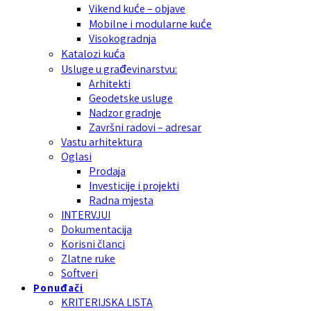
Vikend kuće – objave
Mobilne i modularne kuće
Visokogradnja
Katalozi kuća
Usluge u građevinarstvu:
Arhitekti
Geodetske usluge
Nadzor gradnje
Završni radovi – adresar
Vastu arhitektura
Oglasi
Prodaja
Investicije i projekti
Radna mjesta
INTERVJUI
Dokumentacija
Korisni članci
Zlatne ruke
Softveri
Ponuđači
KRITERIJSKA LISTA