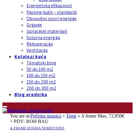
Energetska efikasnost
Pasivne kuće – standardi
Obnovljivi izvori energije
Grijanje
Izolacijski materijali
Solarna energija
Rekuperacija
Ventilacija
Katalozi kuća
Tematski blog
50 do 100 m2
100 do 150 m2
150 do 200 m2
200 do 300 m2
Blog urednika
You are at:
Početna stranica
»
Teme
»
A frame Max, 72.850€
+ PDV- ROH BAU
A-FRAME DOGMA NEKRETNINE