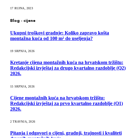
17 RUJNA, 2023
Blog - cijene
Ukupni troškovi gradnje: Koliko zapravo košta
montažna kuća od 100 m² do useljenja?
19 SRPNJA, 2026
Kretanje cijena montažnih kuća na hrvatskom tržištu:
Redakcijski izvještaj za drugo kvartalno razdoblje (Q2)
2026.
15 SRPNJA, 2026
Cijene montažnih kuća na hrvatskom tržištu:
Redakcijski izvještaj za prvo kvartalno razdoblje (Q1)
2026.
2 TRAVNJA, 2026
Pitanja i odgovori o cijeni, gradnji, trajnosti i kvaliteti