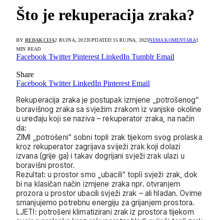
Što je rekuperacija zraka?
BY
REDAKCIJA
2 RUJNA, 2023
UPDATED:
15 RUJNA, 2023
NEMA KOMENTARA
1
MIN READ
Facebook
Twitter
Pinterest
LinkedIn
Tumblr
Email
Share
Facebook
Twitter
LinkedIn
Pinterest
Email
Rekuperacija zraka je postupak izmjene „potrošenog“
boravišnog zraka sa svježim zrakom iz vanjske okoline
u uređaju koji se naziva – rekuperator zraka, na način
da:
ZIMI „potrošeni“ sobni topli zrak tijekom svog prolaska
kroz rekuperator zagrijava sviježi zrak koji dolazi
izvana (grije ga) i takav dogrijani svježi zrak ulazi u
boravišni prostor.
Rezultat: u prostor smo „ubacili“ topli svježi zrak, dok
bi na klasičan način izmjene zraka npr. otvranjem
prozora u prostor ubacili svježi zrak – ali hladan. Ovime
smanjujemo potrebnu energiju za grijanjem prostora.
LJETI: potrošeni klimatizirani zrak iz prostora tijekom