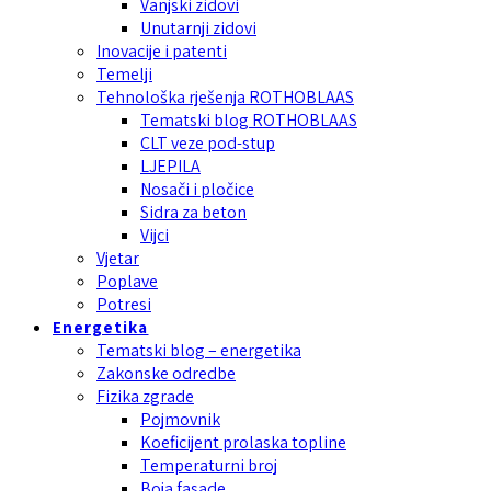
Vanjski zidovi
Unutarnji zidovi
Inovacije i patenti
Temelji
Tehnološka rješenja ROTHOBLAAS
Tematski blog ROTHOBLAAS
CLT veze pod-stup
LJEPILA
Nosači i pločice
Sidra za beton
Vijci
Vjetar
Poplave
Potresi
Energetika
Tematski blog – energetika
Zakonske odredbe
Fizika zgrade
Pojmovnik
Koeficijent prolaska topline
Temperaturni broj
Boja fasade