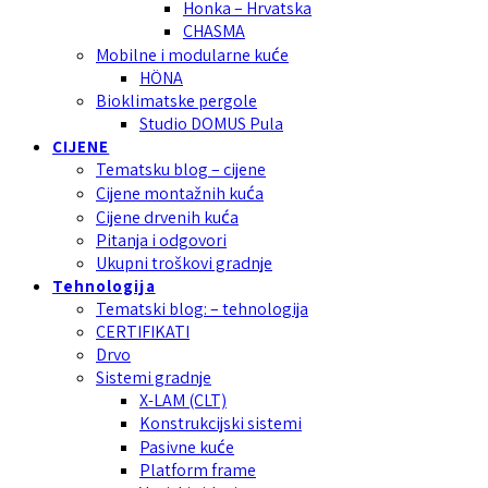
Honka – Hrvatska
CHASMA
Mobilne i modularne kuće
HÖNA
Bioklimatske pergole
Studio DOMUS Pula
CIJENE
Tematsku blog – cijene
Cijene montažnih kuća
Cijene drvenih kuća
Pitanja i odgovori
Ukupni troškovi gradnje
Tehnologija
Tematski blog: – tehnologija
CERTIFIKATI
Drvo
Sistemi gradnje
X-LAM (CLT)
Konstrukcijski sistemi
Pasivne kuće
Platform frame