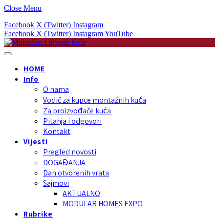
Close Menu
Facebook
X (Twitter)
Instagram
Facebook
X (Twitter)
Instagram
YouTube
HOME
Info
O nama
Vodič za kupce montažnih kuća
Za proizvođače kuća
Pitanja i odgovori
Kontakt
Vijesti
Pregled novosti
DOGAĐANJA
Dan otvorenih vrata
Sajmovi
AKTUALNO
MODULAR HOMES EXPO
Rubrike