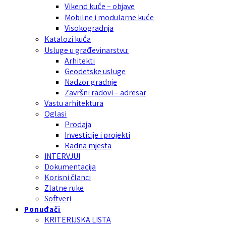
Vikend kuće – objave
Mobilne i modularne kuće
Visokogradnja
Katalozi kuća
Usluge u građevinarstvu:
Arhitekti
Geodetske usluge
Nadzor gradnje
Završni radovi – adresar
Vastu arhitektura
Oglasi
Prodaja
Investicije i projekti
Radna mjesta
INTERVJUI
Dokumentacija
Korisni članci
Zlatne ruke
Softveri
Ponuđači
KRITERIJSKA LISTA