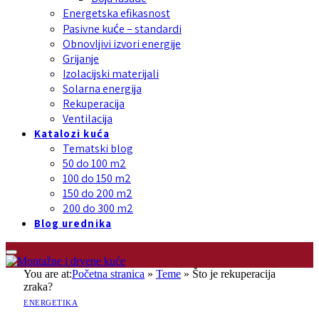
Energetska efikasnost
Pasivne kuće – standardi
Obnovljivi izvori energije
Grijanje
Izolacijski materijali
Solarna energija
Rekuperacija
Ventilacija
Katalozi kuća
Tematski blog
50 do 100 m2
100 do 150 m2
150 do 200 m2
200 do 300 m2
Blog urednika
You are at:
Početna stranica
»
Teme
»
Što je rekuperacija
zraka?
ENERGETIKA