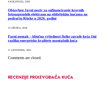
4 KOLOVOZA, 2026
Objavljen Javni poziv za sufinanciranje krovnih
fotonaponskih elektrana na obiteljskim kućama na
području Rijeke u 2026. godini
13 OŽUJKA, 2026
Fazni pomak – ključna vrijednost fizike zgrade koja čini
razliku energetske kvalitete montažnih kuća
17 LISTOPADA, 2025
Comments are closed.
RECENZIJE PROIZVOĐAČA KUĆA