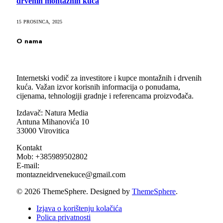
drvenih montažnih kuća
15 PROSINCA, 2025
O nama
Internetski vodič za investitore i kupce montažnih i drvenih
kuća. Važan izvor korisnih informacija o ponudama,
cijenama, tehnologiji gradnje i referencama proizvođača.
Izdavač: Natura Media
Antuna Mihanovića 10
33000 Virovitica
Kontakt
Mob: +385989502802
E-mail:
montazneidrvenekuce@gmail.com
© 2026 ThemeSphere. Designed by
ThemeSphere
.
Izjava o korištenju kolačića
Polica privatnosti