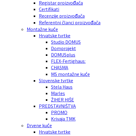
Registar proizvođača
Certifikati
Recenzije proizvođača
Referentni članci proizvođača
Montažne kuće
Hrvatske tvrtke
Studio DOMUS
Domprojekt
DOMUSplus
FLEX-Fertighaus:
CHASMA
MS montažne kuće
Slovenske tvrtke
Stela Haus
Marles
ŽIHER HIŠE
PREDSTAVNIŠTVA
PROMO
Krivaja TMK
Drvene kuće
Hrvatske tvrtke