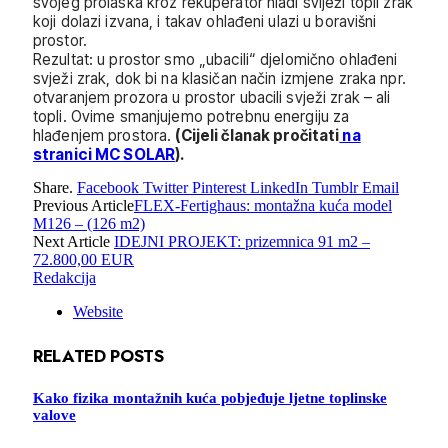
svojeg prolaska kroz rekuperator hladi sviježi topli zrak
koji dolazi izvana, i takav ohlađeni ulazi u boravišni
prostor.
Rezultat: u prostor smo „ubacili“ djelomično ohlađeni
svježi zrak, dok bi na klasičan način izmjene zraka npr.
otvaranjem prozora u prostor ubacili svježi zrak – ali
topli. Ovime smanjujemo potrebnu energiju za
hlađenjem prostora.
(Cijeli članak pročitati
na
stranici MC SOLAR
).
Share.
Facebook
Twitter
Pinterest
LinkedIn
Tumblr
Email
Previous Article
FLEX-Fertighaus: montažna kuća model
M126 – (126 m2)
Next Article
IDEJNI PROJEKT: prizemnica 91 m2 –
72.800,00 EUR
Redakcija
Website
RELATED
POSTS
Kako fizika montažnih kuća pobjeđuje ljetne toplinske
valove