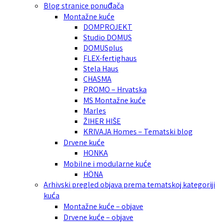
Blog stranice ponuđača
Montažne kuće
DOMPROJEKT
Studio DOMUS
DOMUSplus
FLEX-fertighaus
Stela Haus
CHASMA
PROMO – Hrvatska
MS Montažne kuće
Marles
ŽIHER HIŠE
KRIVAJA Homes – Tematski blog
Drvene kuće
HONKA
Mobilne i modularne kuće
HÖNA
Arhivski pregled objava prema tematskoj kategoriji
kuća
Montažne kuće – objave
Drvene kuće – objave