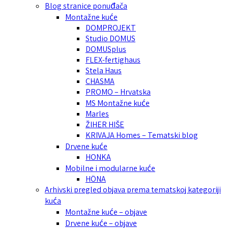
Blog stranice ponuđača
Montažne kuće
DOMPROJEKT
Studio DOMUS
DOMUSplus
FLEX-fertighaus
Stela Haus
CHASMA
PROMO – Hrvatska
MS Montažne kuće
Marles
ŽIHER HIŠE
KRIVAJA Homes – Tematski blog
Drvene kuće
HONKA
Mobilne i modularne kuće
HÖNA
Arhivski pregled objava prema tematskoj kategoriji
kuća
Montažne kuće – objave
Drvene kuće – objave