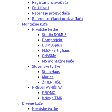
Registar proizvođača
Certifikati
Recenzije proizvođača
Referentni članci proizvođača
Montažne kuće
Hrvatske tvrtke
Studio DOMUS
Domprojekt
DOMUSplus
FLEX-Fertighaus:
CHASMA
MS montažne kuće
Slovenske tvrtke
Stela Haus
Marles
ŽIHER HIŠE
PREDSTAVNIŠTVA
PROMO
Krivaja TMK
Drvene kuće
Hrvatske tvrtke