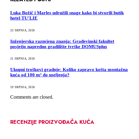
Luka Božič i Marles udružili snage kako bi stvorili butik
hotel TU’LIE
23 SRPNJA, 2026
Inženjerska razmjena znanja: Građevinski fakultet
posjetio napredno gradilište tvrtke DOMUSplus
21 SRPNJA, 2026
Ukupni troškovi gradnje: Koliko zapravo košta montažna
kuća od 100 m² do useljenja?
19 SRPNJA, 2026
Comments are closed.
RECENZIJE PROIZVOĐAČA KUĆA