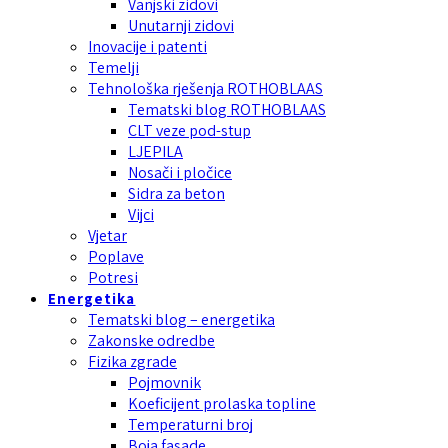
Vanjski zidovi
Unutarnji zidovi
Inovacije i patenti
Temelji
Tehnološka rješenja ROTHOBLAAS
Tematski blog ROTHOBLAAS
CLT veze pod-stup
LJEPILA
Nosači i pločice
Sidra za beton
Vijci
Vjetar
Poplave
Potresi
Energetika
Tematski blog – energetika
Zakonske odredbe
Fizika zgrade
Pojmovnik
Koeficijent prolaska topline
Temperaturni broj
Boja fasade