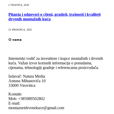
2 TRAVNJA, 2026
Pitanja i odgovori o cijeni, gradnji, trajnosti i kvaliteti
drvenih montažnih kuća
15 PROSINCA, 2025
O nama
Internetski vodič za investitore i kupce montažnih i drvenih
kuća. Važan izvor korisnih informacija o ponudama,
cijenama, tehnologiji gradnje i referencama proizvođača.
Izdavač: Natura Media
Antuna Mihanovića 10
33000 Virovitica
Kontakt
Mob: +385989502802
E-mail:
montazneidrvenekuce@gmail.com