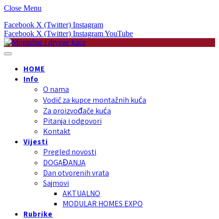
Close Menu
Facebook
X (Twitter)
Instagram
Facebook
X (Twitter)
Instagram
YouTube
HOME
Info
O nama
Vodič za kupce montažnih kuća
Za proizvođače kuća
Pitanja i odgovori
Kontakt
Vijesti
Pregled novosti
DOGAĐANJA
Dan otvorenih vrata
Sajmovi
AKTUALNO
MODULAR HOMES EXPO
Rubrike