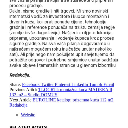
sva važna pitanja sa kojima se susrećete u pripremi i
procesu gradnje.
Dakle, nismo graditelji niti trgovci. Mi smo novinski
internetski vodič za investitore i kupce montažnih i
drvenih kuća, koji prati ponude cijene, tehnologiju
gradnje i reference ponuđača na tržištu zemalja regije
(zemlje bivše Jugoslavije). Naš jedini cilj je edukacija,
priprema, upoznavanje i vođenje kupaca kroz proces
sigurne gradnje. Na sva vaša pitanja odgovaramo u
najkraćem mogućem roku (najčešće unutar nekoliko
sati). Ali prije nego nam pošaljete upit savjetujemo da
potražite odgovor i potrebne smjernice unutar sadržaja
svake objave i tematskih stranice u glavnom izborniku
Redakcija.
Share.
Facebook
Twitter
Pinterest
LinkedIn
Tumblr
Email
Previous Article
TLOCRTI: montažna kuća MADERA II
132 m2 – Studio DOMUS
Next Article
EUROLINE katalog: prizemna kuća 112 m2
Redakcija
Website
RELATED
POSTS