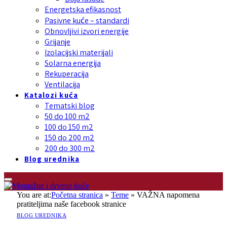
Energetska efikasnost
Pasivne kuće – standardi
Obnovljivi izvori energije
Grijanje
Izolacijski materijali
Solarna energija
Rekuperacija
Ventilacija
Katalozi kuća
Tematski blog
50 do 100 m2
100 do 150 m2
150 do 200 m2
200 do 300 m2
Blog urednika
You are at:
Početna stranica
»
Teme
»
VAŽNA napomena
pratiteljima naše facebook stranice
BLOG UREDNIKA