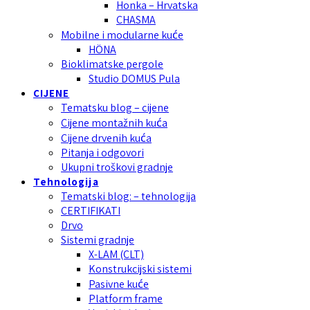
Honka – Hrvatska
CHASMA
Mobilne i modularne kuće
HÖNA
Bioklimatske pergole
Studio DOMUS Pula
CIJENE
Tematsku blog – cijene
Cijene montažnih kuća
Cijene drvenih kuća
Pitanja i odgovori
Ukupni troškovi gradnje
Tehnologija
Tematski blog: – tehnologija
CERTIFIKATI
Drvo
Sistemi gradnje
X-LAM (CLT)
Konstrukcijski sistemi
Pasivne kuće
Platform frame