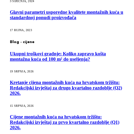
3 SIJEČNJA, 2024
Glavni parametri usporedne kvalitete montažnih kuća u
standardnoj ponudi proizvođača
17 RUJNA, 2023
Blog - cijene
Ukupni troškovi gradnje: Koliko zapravo košta
montažna kuća od 100 m² do useljenja?
19 SRPNJA, 2026
Kretanje cijena montažnih kuća na hrvatskom tržištu:
Redakcijski izvještaj za drugo kvartalno razdoblje (Q2)
2026.
15 SRPNJA, 2026
Cijene montažnih kuća na hrvatskom tržištu:
Redakcijski izvještaj za prvo kvartalno razdoblje (Q1)
2026.