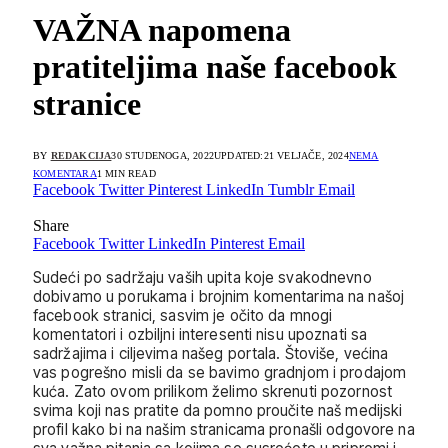
VAŽNA napomena
pratiteljima naše facebook
stranice
BY
REDAKCIJA
30 STUDENOGA, 2022
UPDATED:
21 VELJAČE, 2024
NEMA
KOMENTARA
1 MIN READ
Facebook
Twitter
Pinterest
LinkedIn
Tumblr
Email
Share
Facebook
Twitter
LinkedIn
Pinterest
Email
Sudeći po sadržaju vaših upita koje svakodnevno
dobivamo u porukama i brojnim komentarima na našoj
facebook stranici, sasvim je očito da mnogi
komentatori i ozbiljni interesenti nisu upoznati sa
sadržajima i ciljevima našeg portala. Štoviše, većina
vas pogrešno misli da se bavimo gradnjom i prodajom
kuća. Zato ovom prilikom želimo skrenuti pozornost
svima koji nas pratite da pomno proučite naš medijski
profil kako bi na našim stranicama pronašli odgovore na