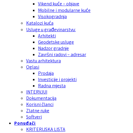
Vikend kuće – objave
Mobilne i modularne kuće
Visokogradnja
Katalozi kuća
Usluge u građevinarstvu:
Arhitekti
Geodetske usluge
Nadzor gradnje
Završni radovi – adresar
Vastu arhitektura
Oglasi
Prodaja
Investicije i projekti
Radna mjesta
INTERVJUI
Dokumentacija
Korisni članci
Zlatne ruke
Softveri
Ponuđači
KRITERIJSKA LISTA