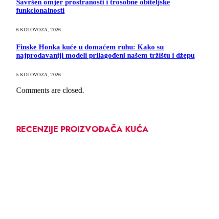
Savršen omjer prostranosti i trosobne obiteljske
funkcionalnosti
6 KOLOVOZA, 2026
Finske Honka kuće u domaćem ruhu: Kako su
najprodavaniji modeli prilagođeni našem tržištu i džepu
5 KOLOVOZA, 2026
Comments are closed.
RECENZIJE PROIZVOĐAČA KUĆA