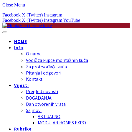
Close Menu
Facebook
X (Twitter)
Instagram
Facebook
X (Twitter)
Instagram
YouTube
HOME
Info
O nama
Vodič za kupce montažnih kuća
Za proizvođače kuća
Pitanja i odgovori
Kontakt
Vijesti
Pregled novosti
DOGAĐANJA
Dan otvorenih vrata
Sajmovi
AKTUALNO
MODULAR HOMES EXPO
Rubrike