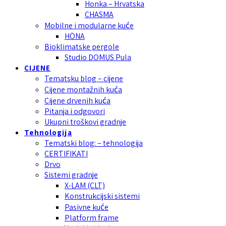
Honka – Hrvatska
CHASMA
Mobilne i modularne kuće
HÖNA
Bioklimatske pergole
Studio DOMUS Pula
CIJENE
Tematsku blog – cijene
Cijene montažnih kuća
Cijene drvenih kuća
Pitanja i odgovori
Ukupni troškovi gradnje
Tehnologija
Tematski blog: – tehnologija
CERTIFIKATI
Drvo
Sistemi gradnje
X-LAM (CLT)
Konstrukcijski sistemi
Pasivne kuće
Platform frame