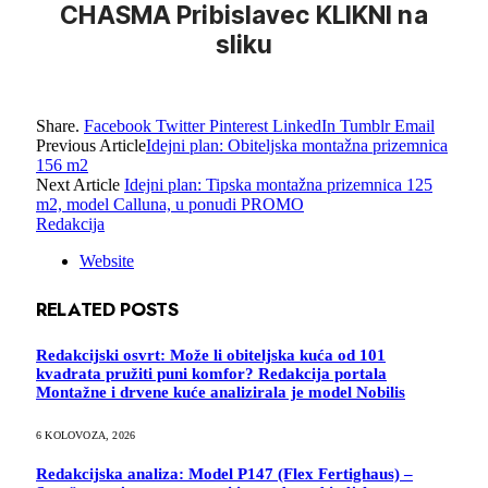
CHASMA Pribislavec KLIKNI na
sliku
Share.
Facebook
Twitter
Pinterest
LinkedIn
Tumblr
Email
Previous Article
Idejni plan: Obiteljska montažna prizemnica
156 m2
Next Article
Idejni plan: Tipska montažna prizemnica 125
m2, model Calluna, u ponudi PROMO
Redakcija
Website
RELATED
POSTS
Redakcijski osvrt: Može li obiteljska kuća od 101
kvadrata pružiti puni komfor? Redakcija portala
Montažne i drvene kuće analizirala je model Nobilis
6 KOLOVOZA, 2026
Redakcijska analiza: Model P147 (Flex Fertighaus) –