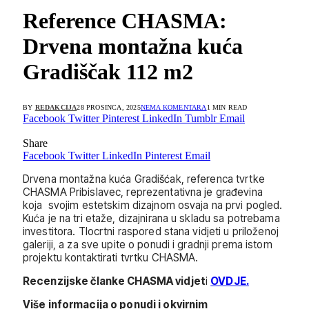
Reference CHASMA:
Drvena montažna kuća
Gradiščak 112 m2
BY
REDAKCIJA
28 PROSINCA, 2025
NEMA KOMENTARA
1 MIN READ
Facebook
Twitter
Pinterest
LinkedIn
Tumblr
Email
Share
Facebook
Twitter
LinkedIn
Pinterest
Email
Drvena montažna kuća Gradišćak, referenca tvrtke
CHASMA Pribislavec, reprezentativna je građevina
koja svojim estetskim dizajnom osvaja na prvi pogled.
Kuća je na tri etaže, dizajnirana u skladu sa potrebama
investitora. Tlocrtni raspored stana vidjeti u priloženoj
galeriji, a za sve upite o ponudi i gradnji prema istom
projektu kontaktirati tvrtku CHASMA.
Recenzijske članke CHASMA vidjet
i
OVDJE.
Više informacija o ponudi i okvirnim