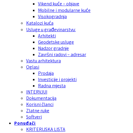
Vikend kuće – objave
Mobilne i modularne kuće
Visokogradnja
Katalozi kuća
Usluge u građevinarstvu:
Arhitekti
Geodetske usluge
Nadzor gradnje
Završni radovi – adresar
Vastu arhitektura
Oglasi
Prodaja
Investicije i projekti
Radna mjesta
INTERVJUI
Dokumentacija
Korisni članci
Zlatne ruke
Softveri
Ponuđači
KRITERIJSKA LISTA