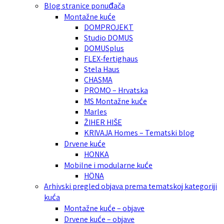
Blog stranice ponuđača
Montažne kuće
DOMPROJEKT
Studio DOMUS
DOMUSplus
FLEX-fertighaus
Stela Haus
CHASMA
PROMO – Hrvatska
MS Montažne kuće
Marles
ŽIHER HIŠE
KRIVAJA Homes – Tematski blog
Drvene kuće
HONKA
Mobilne i modularne kuće
HÖNA
Arhivski pregled objava prema tematskoj kategoriji
kuća
Montažne kuće – objave
Drvene kuće – objave