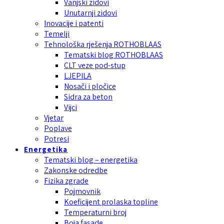
Vanjski zidovi
Unutarnji zidovi
Inovacije i patenti
Temelji
Tehnološka rješenja ROTHOBLAAS
Tematski blog ROTHOBLAAS
CLT veze pod-stup
LJEPILA
Nosači i pločice
Sidra za beton
Vijci
Vjetar
Poplave
Potresi
Energetika
Tematski blog – energetika
Zakonske odredbe
Fizika zgrade
Pojmovnik
Koeficijent prolaska topline
Temperaturni broj
Boja fasade