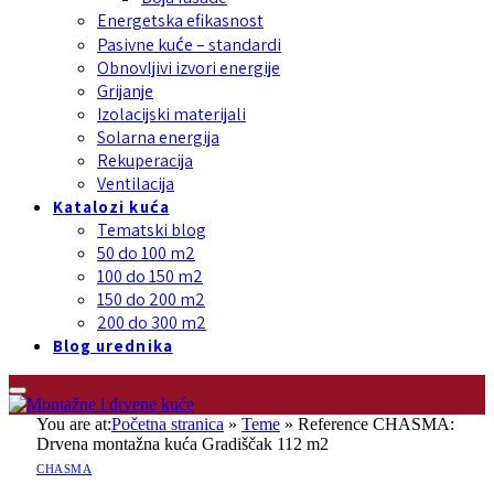
Energetska efikasnost
Pasivne kuće – standardi
Obnovljivi izvori energije
Grijanje
Izolacijski materijali
Solarna energija
Rekuperacija
Ventilacija
Katalozi kuća
Tematski blog
50 do 100 m2
100 do 150 m2
150 do 200 m2
200 do 300 m2
Blog urednika
You are at:
Početna stranica
»
Teme
»
Reference CHASMA:
Drvena montažna kuća Gradiščak 112 m2
CHASMA