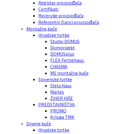
Registar proizvođača
Certifikati
Recenzije proizvođača
Referentni članci proizvođača
Montažne kuće
Hrvatske tvrtke
Studio DOMUS
Domprojekt
DOMUSplus
FLEX-Fertighaus:
CHASMA
MS montažne kuće
Slovenske tvrtke
Stela Haus
Marles
ŽIHER HIŠE
PREDSTAVNIŠTVA
PROMO
Krivaja TMK
Drvene kuće
Hrvatske tvrtke