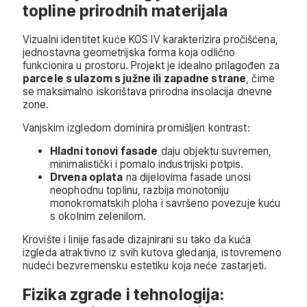
topline prirodnih materijala
Vizualni identitet kuće KOS IV karakterizira pročišćena,
jednostavna geometrijska forma koja odlično
funkcionira u prostoru. Projekt je idealno prilagođen za
parcele s ulazom s južne ili zapadne strane
, čime
se maksimalno iskorištava prirodna insolacija dnevne
zone.
Vanjskim izgledom dominira promišljen kontrast:
Hladni tonovi fasade
daju objektu suvremen,
minimalistički i pomalo industrijski potpis.
Drvena oplata
na dijelovima fasade unosi
neophodnu toplinu, razbija monotoniju
monokromatskih ploha i savršeno povezuje kuću
s okolnim zelenilom.
Krovište i linije fasade dizajnirani su tako da kuća
izgleda atraktivno iz svih kutova gledanja, istovremeno
nudeći bezvremensku estetiku koja neće zastarjeti.
Fizika zgrade i tehnologija: