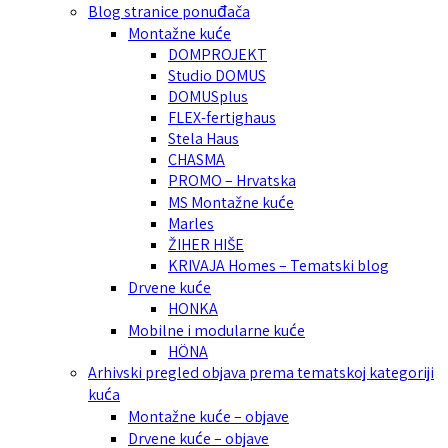
Blog stranice ponuđača
Montažne kuće
DOMPROJEKT
Studio DOMUS
DOMUSplus
FLEX-fertighaus
Stela Haus
CHASMA
PROMO – Hrvatska
MS Montažne kuće
Marles
ŽIHER HIŠE
KRIVAJA Homes – Tematski blog
Drvene kuće
HONKA
Mobilne i modularne kuće
HÖNA
Arhivski pregled objava prema tematskoj kategoriji
kuća
Montažne kuće – objave
Drvene kuće – objave