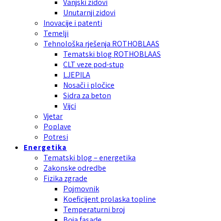
Vanjski zidovi
Unutarnji zidovi
Inovacije i patenti
Temelji
Tehnološka rješenja ROTHOBLAAS
Tematski blog ROTHOBLAAS
CLT veze pod-stup
LJEPILA
Nosači i pločice
Sidra za beton
Vijci
Vjetar
Poplave
Potresi
Energetika
Tematski blog – energetika
Zakonske odredbe
Fizika zgrade
Pojmovnik
Koeficijent prolaska topline
Temperaturni broj
Boja fasade