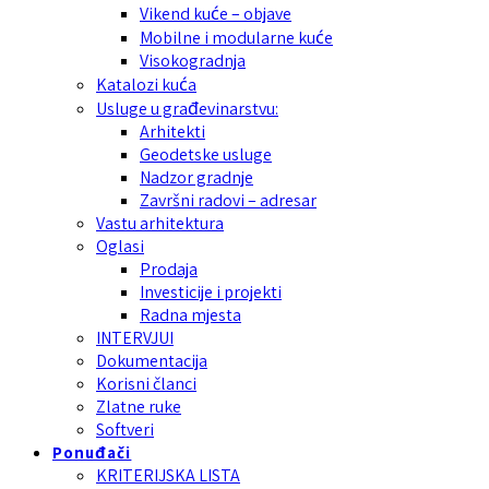
Vikend kuće – objave
Mobilne i modularne kuće
Visokogradnja
Katalozi kuća
Usluge u građevinarstvu:
Arhitekti
Geodetske usluge
Nadzor gradnje
Završni radovi – adresar
Vastu arhitektura
Oglasi
Prodaja
Investicije i projekti
Radna mjesta
INTERVJUI
Dokumentacija
Korisni članci
Zlatne ruke
Softveri
Ponuđači
KRITERIJSKA LISTA