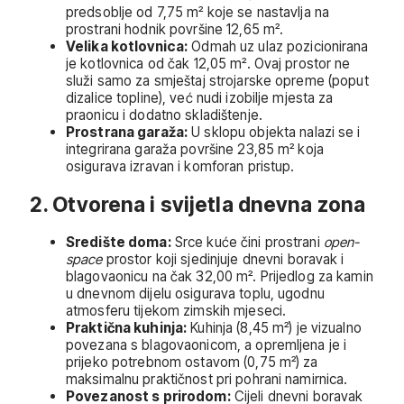
predsoblje od 7,75 m² koje se nastavlja na
prostrani hodnik površine 12,65 m².
Velika kotlovnica:
Odmah uz ulaz pozicionirana
je kotlovnica od čak 12,05 m². Ovaj prostor ne
služi samo za smještaj strojarske opreme (poput
dizalice topline), već nudi izobilje mjesta za
praonicu i dodatno skladištenje.
Prostrana garaža:
U sklopu objekta nalazi se i
integrirana garaža površine 23,85 m² koja
osigurava izravan i komforan pristup.
2. Otvorena i svijetla dnevna zona
Središte doma:
Srce kuće čini prostrani
open-
space
prostor koji sjedinjuje dnevni boravak i
blagovaonicu na čak 32,00 m². Prijedlog za kamin
u dnevnom dijelu osigurava toplu, ugodnu
atmosferu tijekom zimskih mjeseci.
Praktična kuhinja:
Kuhinja (8,45 m²) je vizualno
povezana s blagovaonicom, a opremljena je i
prijeko potrebnom ostavom (0,75 m²) za
maksimalnu praktičnost pri pohrani namirnica.
Povezanost s prirodom:
Cijeli dnevni boravak