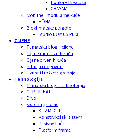
Honka – Hrvatska
CHASMA
Mobilne i modularne kuće
HÖNA
Bioklimatske pergole
Studio DOMUS Pula
CIJENE
Tematsku blog – cijene
Cijene montažnih kuća
Cijene drvenih kuća
Pitanja i odgovori
Ukupni troškovi gradnje
Tehnologija
Tematski blog: – tehnologija
CERTIFIKATI
Drvo
Sistemi gradnje
X-LAM (CLT)
Konstrukcijski sistemi
Pasivne kuće
Platform frame