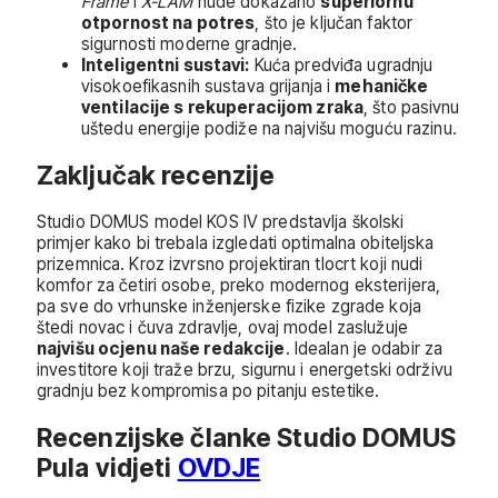
Frame
i
X-LAM
nude dokazano
superiornu
otpornost na potres
, što je ključan faktor
sigurnosti moderne gradnje.
Inteligentni sustavi:
Kuća predviđa ugradnju
visokoefikasnih sustava grijanja i
mehaničke
ventilacije s rekuperacijom zraka
, što pasivnu
uštedu energije podiže na najvišu moguću razinu.
Zaključak recenzije
Studio DOMUS model KOS IV predstavlja školski
primjer kako bi trebala izgledati optimalna obiteljska
prizemnica. Kroz izvrsno projektiran tlocrt koji nudi
komfor za četiri osobe, preko modernog eksterijera,
pa sve do vrhunske inženjerske fizike zgrade koja
štedi novac i čuva zdravlje, ovaj model zaslužuje
najvišu ocjenu naše redakcije
. Idealan je odabir za
investitore koji traže brzu, sigurnu i energetski održivu
gradnju bez kompromisa po pitanju estetike.
Recenzijske članke Studio DOMUS
Pula vidjeti
OVDJE