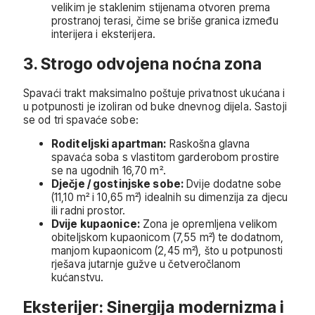
velikim je staklenim stijenama otvoren prema
prostranoj terasi, čime se briše granica između
interijera i eksterijera.
3. Strogo odvojena noćna zona
Spavaći trakt maksimalno poštuje privatnost ukućana i
u potpunosti je izoliran od buke dnevnog dijela. Sastoji
se od tri spavaće sobe:
Roditeljski apartman:
Raskošna glavna
spavaća soba s vlastitom garderobom prostire
se na ugodnih 16,70 m².
Dječje / gostinjske sobe:
Dvije dodatne sobe
(11,10 m² i 10,65 m²) idealnih su dimenzija za djecu
ili radni prostor.
Dvije kupaonice:
Zona je opremljena velikom
obiteljskom kupaonicom (7,55 m²) te dodatnom,
manjom kupaonicom (2,45 m²), što u potpunosti
rješava jutarnje gužve u četveročlanom
kućanstvu.
Eksterijer: Sinergija modernizma i