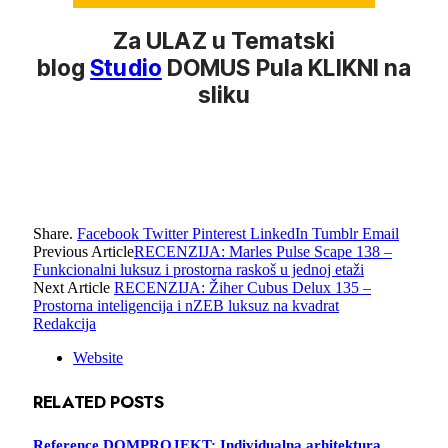
Za ULAZ u Tematski
blog
Studio
DOMUS Pula KLIKNI na
sliku
Share.
Facebook
Twitter
Pinterest
LinkedIn
Tumblr
Email
Previous Article
RECENZIJA: Marles Pulse Scape 138 –
Funkcionalni luksuz i prostorna raskoš u jednoj etaži
Next Article
RECENZIJA: Žiher Cubus Delux 135 –
Prostorna inteligencija i nZEB luksuz na kvadrat
Redakcija
Website
RELATED
POSTS
Reference DOMPROJEKT: Individualna arhitektura