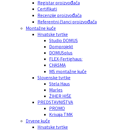
Registar proizvođača
Certifikati
Recenzije proizvođača
Referentni članci proizvođača
Montažne kuće
Hrvatske tvrtke
Studio DOMUS
Domprojekt
DOMUSplus
FLEX-Fertighaus:
CHASMA
MS montažne kuće
Slovenske tvrtke
Stela Haus
Marles
ŽIHER HIŠE
PREDSTAVNIŠTVA
PROMO
Krivaja TMK
Drvene kuće
Hrvatske tvrtke