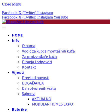
Close Menu
Facebook
X (Twitter)
Instagram
Facebook
X (Twitter)
Instagram
YouTube
HOME
Info
O nama
Vodič za kupce montažnih kuća
Za proizvođače kuća
Pitanja i odgovori
Kontakt
Vijesti
Pregled novosti
DOGAĐANJA
Dan otvorenih vrata
Sajmovi
AKTUALNO
MODULAR HOMES EXPO
Rubrike