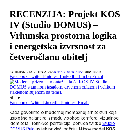
RECENZIJA: Projekt KOS
IV (Studio DOMUS) –
Vrhunska prostorna logika
i energetska izvrsnost za
četveročlanu obitelj
BY
REDAKCIJA
12 LIPNJA, 2026
NEMA KOMENTARA
4 MINS READ
Facebook
Twitter
Pinterest
LinkedIn
Tumblr
Email
Share
Facebook
Twitter
LinkedIn
Pinterest
Email
Kada govorimo o modernoj montažnoj arhitekturi koja
uspješno balansira između visokog komfora, vizualnog
identiteta i tehničke perfekcije, ponuda tvrtke
Studio
DOMUS Pula
uvijek privlači pažnju. Njihov model
KOS