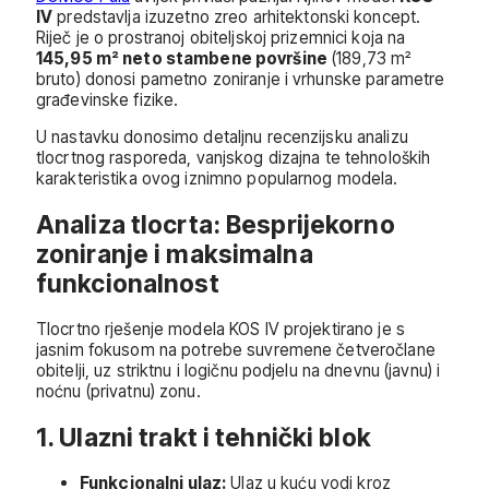
IV
predstavlja izuzetno zreo arhitektonski koncept.
Riječ je o prostranoj obiteljskoj prizemnici koja na
145,95 m² neto stambene površine
(189,73 m²
bruto) donosi pametno zoniranje i vrhunske parametre
građevinske fizike.
U nastavku donosimo detaljnu recenzijsku analizu
tlocrtnog rasporeda, vanjskog dizajna te tehnoloških
karakteristika ovog iznimno popularnog modela.
Analiza tlocrta: Besprijekorno
zoniranje i maksimalna
funkcionalnost
Tlocrtno rješenje modela KOS IV projektirano je s
jasnim fokusom na potrebe suvremene četveročlane
obitelji, uz striktnu i logičnu podjelu na dnevnu (javnu) i
noćnu (privatnu) zonu.
1. Ulazni trakt i tehnički blok
Funkcionalni ulaz:
Ulaz u kuću vodi kroz