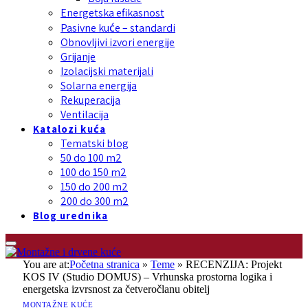
Energetska efikasnost
Pasivne kuće – standardi
Obnovljivi izvori energije
Grijanje
Izolacijski materijali
Solarna energija
Rekuperacija
Ventilacija
Katalozi kuća
Tematski blog
50 do 100 m2
100 do 150 m2
150 do 200 m2
200 do 300 m2
Blog urednika
You are at:
Početna stranica
»
Teme
»
RECENZIJA: Projekt
KOS IV (Studio DOMUS) – Vrhunska prostorna logika i
energetska izvrsnost za četveročlanu obitelj
MONTAŽNE KUĆE