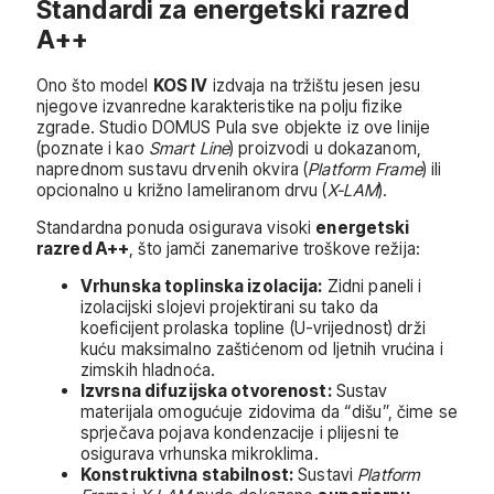
Standardi za energetski razred
A++
Ono što model
KOS IV
izdvaja na tržištu jesen jesu
njegove izvanredne karakteristike na polju fizike
zgrade. Studio DOMUS Pula sve objekte iz ove linije
(poznate i kao
Smart Line
) proizvodi u dokazanom,
naprednom sustavu drvenih okvira (
Platform Frame
) ili
opcionalno u križno lameliranom drvu (
X-LAM
).
Standardna ponuda osigurava visoki
energetski
razred A++
, što jamči zanemarive troškove režija:
Vrhunska toplinska izolacija:
Zidni paneli i
izolacijski slojevi projektirani su tako da
koeficijent prolaska topline (U-vrijednost) drži
kuću maksimalno zaštićenom od ljetnih vrućina i
zimskih hladnoća.
Izvrsna difuzijska otvorenost:
Sustav
materijala omogućuje zidovima da “dišu”, čime se
sprječava pojava kondenzacije i plijesni te
osigurava vrhunska mikroklima.
Konstruktivna stabilnost:
Sustavi
Platform