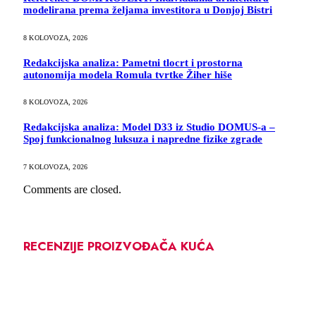
modelirana prema željama investitora u Donjoj Bistri
8 KOLOVOZA, 2026
Redakcijska analiza: Pametni tlocrt i prostorna
autonomija modela Romula tvrtke Žiher hiše
8 KOLOVOZA, 2026
Redakcijska analiza: Model D33 iz Studio DOMUS-a –
Spoj funkcionalnog luksuza i napredne fizike zgrade
7 KOLOVOZA, 2026
Comments are closed.
RECENZIJE PROIZVOĐAČA KUĆA