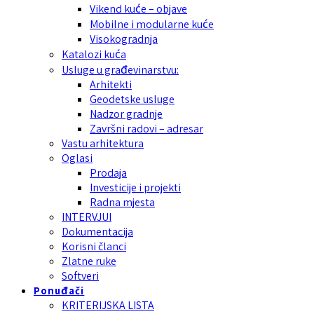
Vikend kuće – objave
Mobilne i modularne kuće
Visokogradnja
Katalozi kuća
Usluge u građevinarstvu:
Arhitekti
Geodetske usluge
Nadzor gradnje
Završni radovi – adresar
Vastu arhitektura
Oglasi
Prodaja
Investicije i projekti
Radna mjesta
INTERVJUI
Dokumentacija
Korisni članci
Zlatne ruke
Softveri
Ponuđači
KRITERIJSKA LISTA