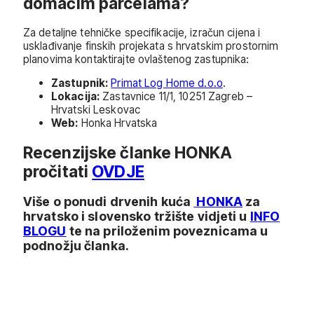
domaćim parcelama?
Za detaljne tehničke specifikacije, izračun cijena i
usklađivanje finskih projekata s hrvatskim prostornim
planovima kontaktirajte ovlaštenog zastupnika:
Zastupnik:
Primat Log Home d.o.o
.
Lokacija:
Zastavnice 11/1, 10251 Zagreb –
Hrvatski Leskovac
Web:
Honka Hrvatska
Recenzijske članke HONKA
pročitati
OVDJE
Više o ponudi drvenih kuća
HONKA
za
hrvatsko i slovensko tržište vidjeti u
INFO
BLOGU
te na priloženim poveznicama u
podnožju članka.