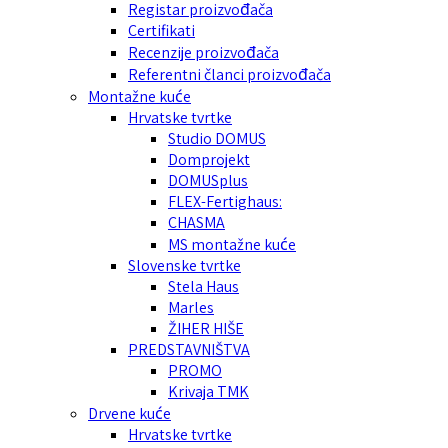
Registar proizvođača
Certifikati
Recenzije proizvođača
Referentni članci proizvođača
Montažne kuće
Hrvatske tvrtke
Studio DOMUS
Domprojekt
DOMUSplus
FLEX-Fertighaus:
CHASMA
MS montažne kuće
Slovenske tvrtke
Stela Haus
Marles
ŽIHER HIŠE
PREDSTAVNIŠTVA
PROMO
Krivaja TMK
Drvene kuće
Hrvatske tvrtke