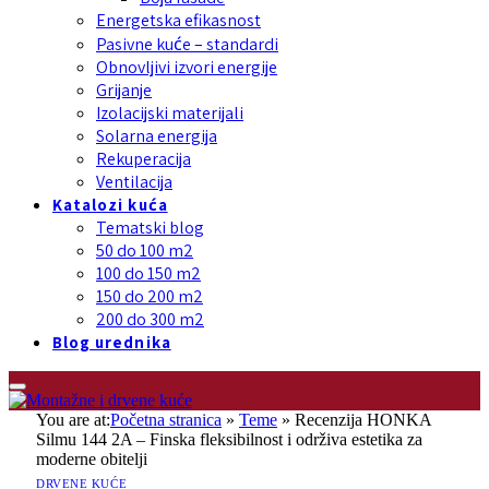
Energetska efikasnost
Pasivne kuće – standardi
Obnovljivi izvori energije
Grijanje
Izolacijski materijali
Solarna energija
Rekuperacija
Ventilacija
Katalozi kuća
Tematski blog
50 do 100 m2
100 do 150 m2
150 do 200 m2
200 do 300 m2
Blog urednika
You are at:
Početna stranica
»
Teme
»
Recenzija HONKA
Silmu 144 2A – Finska fleksibilnost i održiva estetika za
moderne obitelji
DRVENE KUĆE