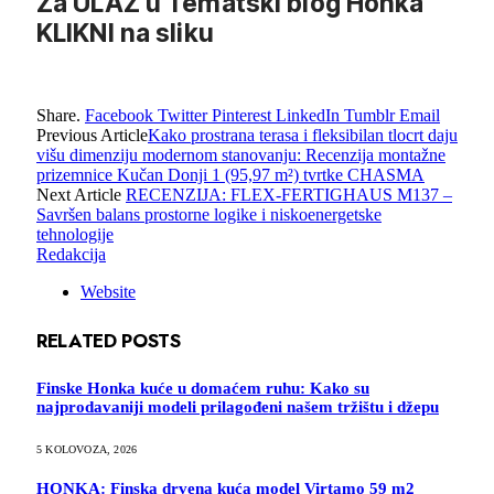
Za ULAZ u Tematski blog Honka
KLIKNI na sliku
Share.
Facebook
Twitter
Pinterest
LinkedIn
Tumblr
Email
Previous Article
Kako prostrana terasa i fleksibilan tlocrt daju
višu dimenziju modernom stanovanju: Recenzija montažne
prizemnice Kučan Donji 1 (95,97 m²) tvrtke CHASMA
Next Article
RECENZIJA: FLEX-FERTIGHAUS M137 –
Savršen balans prostorne logike i niskoenergetske
tehnologije
Redakcija
Website
RELATED
POSTS
Finske Honka kuće u domaćem ruhu: Kako su
najprodavaniji modeli prilagođeni našem tržištu i džepu
5 KOLOVOZA, 2026
HONKA: Finska drvena kuća model Virtamo 59 m2