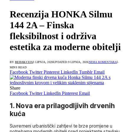
Recenzija HONKA Silmu
144 2A – Finska
fleksibilnost i održiva
estetika za moderne obitelji
BY
REDAKCIJA
3 LIPNJA, 2026
UPDATED:
9 LIPNJA, 2026
NEMA KOMENTARA
5
MINS READ
Facebook
Twitter
Pinterest
LinkedIn
Tumblr
Email
Share
Facebook
Twitter
LinkedIn
Pinterest
Email
1. Nova era prilagodljivih drvenih
kuća
Suvremeni urbanistički zahtjevi te brze promjene u
potrebama modernih obitelji pred projektante stavljaju