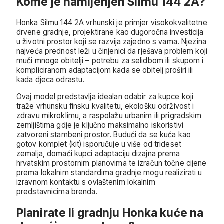
Kome je namijenjen Silmu 144 2A?
Honka Silmu 144 2A vrhunski je primjer visokokvalitetne
drvene gradnje, projektirane kao dugoročna investicija
u životni prostor koji se razvija zajedno s vama. Njezina
najveća prednost leži u činjenici da rješava problem koji
muči mnoge obitelji – potrebu za selidbom ili skupom i
kompliciranom adaptacijom kada se obitelj proširi ili
kada djeca odrastu.
Ovaj model predstavlja idealan odabir za kupce koji
traže vrhunsku finsku kvalitetu, ekološku održivost i
zdravu mikroklimu, a raspolažu urbanim ili prigradskim
zemljištima gdje je ključno maksimalno iskoristivi
zatvoreni stambeni prostor. Budući da se kuća kao
gotov komplet (kit) isporučuje u više od trideset
zemalja, domaći kupci adaptaciju dizajna prema
hrvatskim prostornim planovima te izračun točne cijene
prema lokalnim standardima gradnje mogu realizirati u
izravnom kontaktu s ovlaštenim lokalnim
predstavnicima brenda.
Planirate li gradnju Honka kuće na