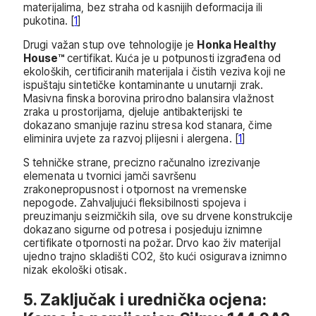
materijalima, bez straha od kasnijih deformacija ili
pukotina. [
1
]
Drugi važan stup ove tehnologije je
Honka Healthy
House™
certifikat. Kuća je u potpunosti izgrađena od
ekoloških, certificiranih materijala i čistih veziva koji ne
ispuštaju sintetičke kontaminante u unutarnji zrak.
Masivna finska borovina prirodno balansira vlažnost
zraka u prostorijama, djeluje antibakterijski te
dokazano smanjuje razinu stresa kod stanara, čime
eliminira uvjete za razvoj plijesni i alergena. [
1
]
S tehničke strane, precizno računalno izrezivanje
elemenata u tvornici jamči savršenu
zrakonepropusnost i otpornost na vremenske
nepogode. Zahvaljujući fleksibilnosti spojeva i
preuzimanju seizmičkih sila, ove su drvene konstrukcije
dokazano sigurne od potresa i posjeduju iznimne
certifikate otpornosti na požar. Drvo kao živ materijal
ujedno trajno skladišti CO2, što kući osigurava iznimno
nizak ekološki otisak.
5. Zaključak i urednička ocjena: