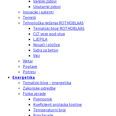
Vanjski zidovi
Unutarnji zidovi
Inovacije i patenti
Temelji
Tehnološka rješenja ROTHOBLAAS
Tematski blog ROTHOBLAAS
CLT veze pod-stup
LJEPILA
Nosači i pločice
Sidra za beton
Vijci
Vjetar
Poplave
Potresi
Energetika
Tematski blog – energetika
Zakonske odredbe
Fizika zgrade
Pojmovnik
Koeficijent prolaska topline
Temperaturni broj
Boja fasade