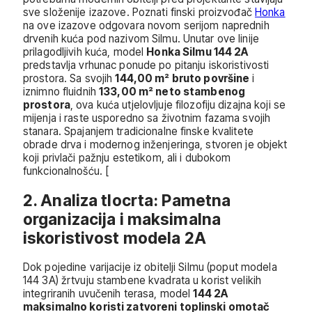
sve složenije izazove. Poznati finski proizvođač
Honka
na ove izazove odgovara novom serijom naprednih
drvenih kuća pod nazivom Silmu. Unutar ove linije
prilagodljivih kuća, model
Honka Silmu 144 2A
predstavlja vrhunac ponude po pitanju iskoristivosti
prostora. Sa svojih
144,00 m² bruto površine
i
iznimno fluidnih
133,00 m² neto stambenog
prostora
, ova kuća utjelovljuje filozofiju dizajna koji se
mijenja i raste usporedno sa životnim fazama svojih
stanara. Spajanjem tradicionalne finske kvalitete
obrade drva i modernog inženjeringa, stvoren je objekt
koji privlači pažnju estetikom, ali i dubokom
funkcionalnošću. [
2. Analiza tlocrta: Pametna
organizacija i maksimalna
iskoristivost modela 2A
Dok pojedine varijacije iz obitelji Silmu (poput modela
144 3A) žrtvuju stambene kvadrata u korist velikih
integriranih uvučenih terasa, model
144 2A
maksimalno koristi zatvoreni toplinski omotač