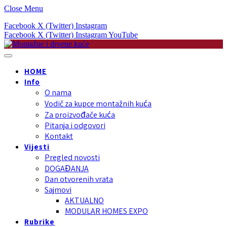
Close Menu
Facebook
X (Twitter)
Instagram
Facebook
X (Twitter)
Instagram
YouTube
HOME
Info
O nama
Vodič za kupce montažnih kuća
Za proizvođače kuća
Pitanja i odgovori
Kontakt
Vijesti
Pregled novosti
DOGAĐANJA
Dan otvorenih vrata
Sajmovi
AKTUALNO
MODULAR HOMES EXPO
Rubrike