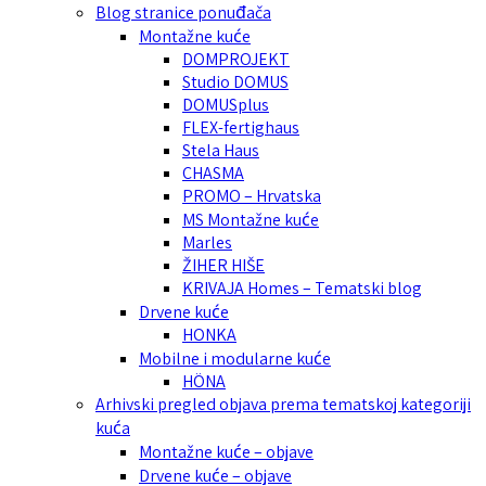
Blog stranice ponuđača
Montažne kuće
DOMPROJEKT
Studio DOMUS
DOMUSplus
FLEX-fertighaus
Stela Haus
CHASMA
PROMO – Hrvatska
MS Montažne kuće
Marles
ŽIHER HIŠE
KRIVAJA Homes – Tematski blog
Drvene kuće
HONKA
Mobilne i modularne kuće
HÖNA
Arhivski pregled objava prema tematskoj kategoriji
kuća
Montažne kuće – objave
Drvene kuće – objave