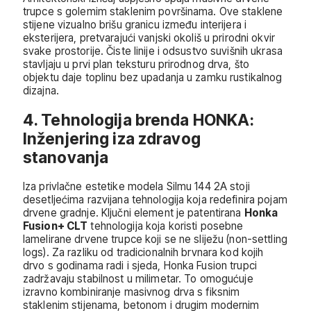
trupce s golemim staklenim površinama. Ove staklene
stijene vizualno brišu granicu između interijera i
eksterijera, pretvarajući vanjski okoliš u prirodni okvir
svake prostorije. Čiste linije i odsustvo suvišnih ukrasa
stavljaju u prvi plan teksturu prirodnog drva, što
objektu daje toplinu bez upadanja u zamku rustikalnog
dizajna.
4. Tehnologija brenda HONKA:
Inženjering iza zdravog
stanovanja
Iza privlačne estetike modela Silmu 144 2A stoji
desetljećima razvijana tehnologija koja redefinira pojam
drvene gradnje. Ključni element je patentirana
Honka
Fusion+ CLT
tehnologija koja koristi posebne
lamelirane drvene trupce koji se ne sliježu (non-settling
logs). Za razliku od tradicionalnih brvnara kod kojih
drvo s godinama radi i sjeda, Honka Fusion trupci
zadržavaju stabilnost u milimetar. To omogućuje
izravno kombiniranje masivnog drva s fiksnim
staklenim stijenama, betonom i drugim modernim