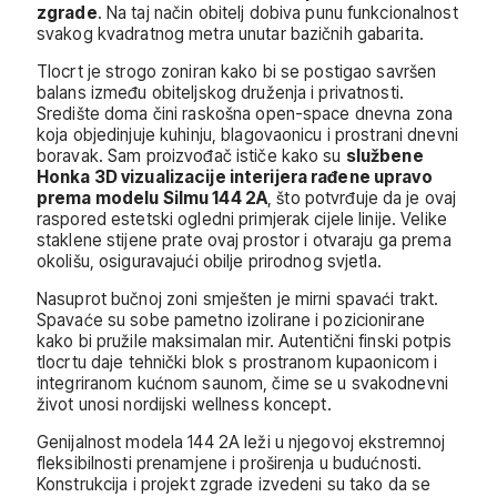
zgrade
. Na taj način obitelj dobiva punu funkcionalnost
svakog kvadratnog metra unutar bazičnih gabarita.
Tlocrt je strogo zoniran kako bi se postigao savršen
balans između obiteljskog druženja i privatnosti.
Središte doma čini raskošna open-space dnevna zona
koja objedinjuje kuhinju, blagovaonicu i prostrani dnevni
boravak. Sam proizvođač ističe kako su
službene
Honka 3D vizualizacije interijera rađene upravo
prema modelu Silmu 144 2A
, što potvrđuje da je ovaj
raspored estetski ogledni primjerak cijele linije. Velike
staklene stijene prate ovaj prostor i otvaraju ga prema
okolišu, osiguravajući obilje prirodnog svjetla.
Nasuprot bučnoj zoni smješten je mirni spavaći trakt.
Spavaće su sobe pametno izolirane i pozicionirane
kako bi pružile maksimalan mir. Autentični finski potpis
tlocrtu daje tehnički blok s prostranom kupaonicom i
integriranom kućnom saunom, čime se u svakodnevni
život unosi nordijski wellness koncept.
Genijalnost modela 144 2A leži u njegovoj ekstremnoj
fleksibilnosti prenamjene i proširenja u budućnosti.
Konstrukcija i projekt zgrade izvedeni su tako da se