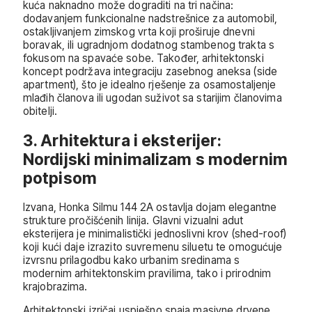
kuća naknadno može dograditi na tri načina:
dodavanjem funkcionalne nadstrešnice za automobil,
ostakljivanjem zimskog vrta koji proširuje dnevni
boravak, ili ugradnjom dodatnog stambenog trakta s
fokusom na spavaće sobe. Također, arhitektonski
koncept podržava integraciju zasebnog aneksa (side
apartment), što je idealno rješenje za osamostaljenje
mlađih članova ili ugodan suživot sa starijim članovima
obitelji.
3. Arhitektura i eksterijer:
Nordijski minimalizam s modernim
potpisom
Izvana, Honka Silmu 144 2A ostavlja dojam elegantne
strukture pročišćenih linija. Glavni vizualni adut
eksterijera je minimalistički jednoslivni krov (shed-roof)
koji kući daje izrazito suvremenu siluetu te omogućuje
izvrsnu prilagodbu kako urbanim sredinama s
modernim arhitektonskim pravilima, tako i prirodnim
krajobrazima.
Arhitektonski izričaj uspješno spaja masivne drvene