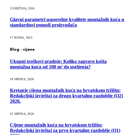
3 SIJEČNJA, 2024
Glavni parametri usporedne kvalitete montažnih kuća u
standardnoj ponudi proizvođača
17 RUJNA, 2023
Blog - cijene
Ukupni troškovi gradnje: Koliko zapravo košta
montažna kuća od 100 m² do useljenja?
19 SRPNJA, 2026
Kretanje cijena montažnih kuća na hrvatskom tržištu:
Redakcijski izvještaj za drugo kvartalno razdoblje (Q2)
2026.
15 SRPNJA, 2026
Cijene montažnih kuća na hrvatskom tržištu:
Redakcijski izvještaj za prvo kvartalno razdoblje (Q1)