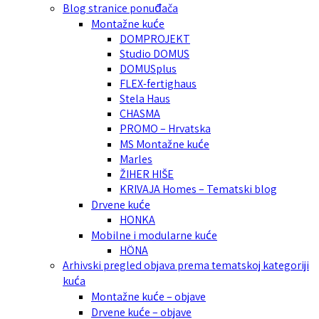
Blog stranice ponuđača
Montažne kuće
DOMPROJEKT
Studio DOMUS
DOMUSplus
FLEX-fertighaus
Stela Haus
CHASMA
PROMO – Hrvatska
MS Montažne kuće
Marles
ŽIHER HIŠE
KRIVAJA Homes – Tematski blog
Drvene kuće
HONKA
Mobilne i modularne kuće
HÖNA
Arhivski pregled objava prema tematskoj kategoriji
kuća
Montažne kuće – objave
Drvene kuće – objave