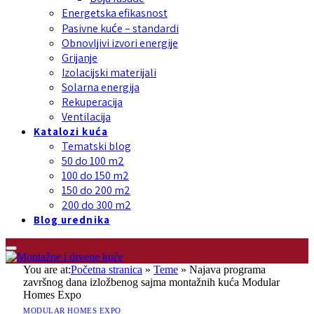
Energetska efikasnost
Pasivne kuće – standardi
Obnovljivi izvori energije
Grijanje
Izolacijski materijali
Solarna energija
Rekuperacija
Ventilacija
Katalozi kuća
Tematski blog
50 do 100 m2
100 do 150 m2
150 do 200 m2
200 do 300 m2
Blog urednika
You are at:
Početna stranica
»
Teme
»
Najava programa
završnog dana izložbenog sajma montažnih kuća Modular
Homes Expo
MODULAR HOMES EXPO