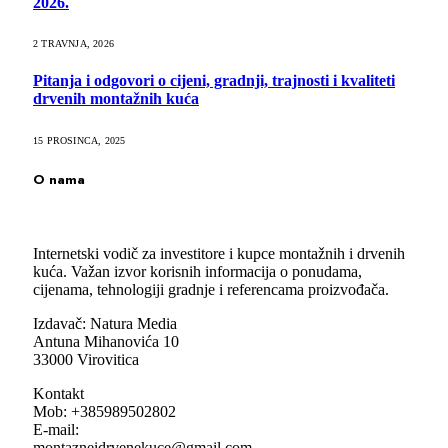
2026.
2 TRAVNJA, 2026
Pitanja i odgovori o cijeni, gradnji, trajnosti i kvaliteti
drvenih montažnih kuća
15 PROSINCA, 2025
O nama
Internetski vodič za investitore i kupce montažnih i drvenih
kuća. Važan izvor korisnih informacija o ponudama,
cijenama, tehnologiji gradnje i referencama proizvođača.
Izdavač: Natura Media
Antuna Mihanovića 10
33000 Virovitica
Kontakt
Mob: +385989502802
E-mail:
montazneidrvenekuce@gmail.com