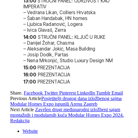
13:00
STRUČNI PANEL: ODRŽIVOST KAO
IMPERATIV
– Vedrana Likan, Colliers Hrvatska
– Šaban Handabak, HN homes
– Ljubica Radanović, Logera
– Ivica Glavaš, Zerra
14:00
STRUČNI PANEL: KLJUČ U RUKE
– Danijel Žohar, Chasma
– Aleksandar Jokić, Masa Building
– Josip Dodik, Partas
– Nena Mrkonjić, Studio Luxury Design NM
15:00
PREZENTACIJA
16:00
PREZENTACIJA
17:00
PREZENTACIJA
Share.
Facebook
Twitter
Pinterest
LinkedIn
Tumblr
Email
Previous Article
Posjetitelji drugog dana izložbenog sajma
Modular Homes Expo ispunili Arenu Zagreb
Next Article
Završen drugi međunarodni izložbeni sajam
montažnih i modularnih kuća Modular Homes Expo 2024.
Redakcija
Website