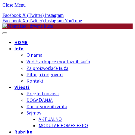
Close Menu
Facebook
X (Twitter)
Instagram
Facebook
X (Twitter)
Instagram
YouTube
HOME
Info
O nama
Vodič za kupce montažnih kuća
Za proizvođače kuća
Pitanja i odgovori
Kontakt
Vijesti
Pregled novosti
DOGAĐANJA
Dan otvorenih vrata
Sajmovi
AKTUALNO
MODULAR HOMES EXPO
Rubrike