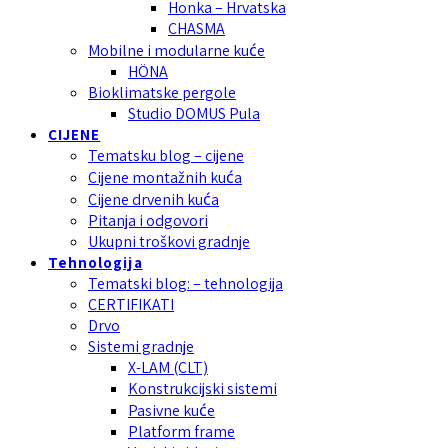
Honka – Hrvatska
CHASMA
Mobilne i modularne kuće
HÖNA
Bioklimatske pergole
Studio DOMUS Pula
CIJENE
Tematsku blog – cijene
Cijene montažnih kuća
Cijene drvenih kuća
Pitanja i odgovori
Ukupni troškovi gradnje
Tehnologija
Tematski blog: – tehnologija
CERTIFIKATI
Drvo
Sistemi gradnje
X-LAM (CLT)
Konstrukcijski sistemi
Pasivne kuće
Platform frame