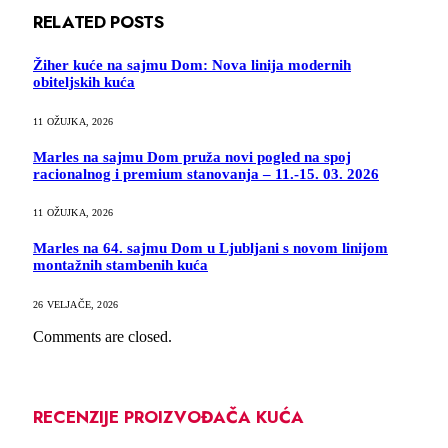
RELATED
POSTS
Žiher kuće na sajmu Dom: Nova linija modernih
obiteljskih kuća
11 OŽUJKA, 2026
Marles na sajmu Dom pruža novi pogled na spoj
racionalnog i premium stanovanja – 11.-15. 03. 2026
11 OŽUJKA, 2026
Marles na 64. sajmu Dom u Ljubljani s novom linijom
montažnih stambenih kuća
26 VELJAČE, 2026
Comments are closed.
RECENZIJE PROIZVOĐAČA KUĆA