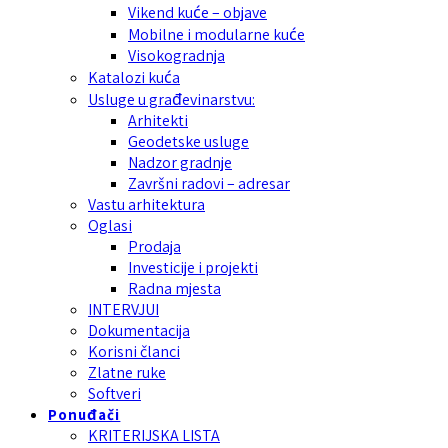
Vikend kuće – objave
Mobilne i modularne kuće
Visokogradnja
Katalozi kuća
Usluge u građevinarstvu:
Arhitekti
Geodetske usluge
Nadzor gradnje
Završni radovi – adresar
Vastu arhitektura
Oglasi
Prodaja
Investicije i projekti
Radna mjesta
INTERVJUI
Dokumentacija
Korisni članci
Zlatne ruke
Softveri
Ponuđači
KRITERIJSKA LISTA