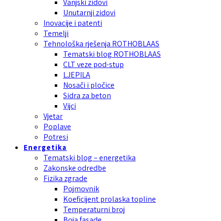
Vanjski zidovi
Unutarnji zidovi
Inovacije i patenti
Temelji
Tehnološka rješenja ROTHOBLAAS
Tematski blog ROTHOBLAAS
CLT veze pod-stup
LJEPILA
Nosači i pločice
Sidra za beton
Vijci
Vjetar
Poplave
Potresi
Energetika
Tematski blog – energetika
Zakonske odredbe
Fizika zgrade
Pojmovnik
Koeficijent prolaska topline
Temperaturni broj
Boja fasade