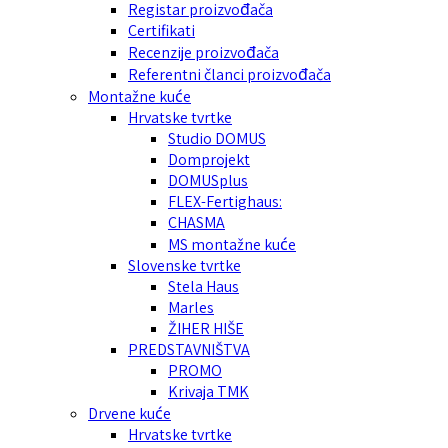
Registar proizvođača
Certifikati
Recenzije proizvođača
Referentni članci proizvođača
Montažne kuće
Hrvatske tvrtke
Studio DOMUS
Domprojekt
DOMUSplus
FLEX-Fertighaus:
CHASMA
MS montažne kuće
Slovenske tvrtke
Stela Haus
Marles
ŽIHER HIŠE
PREDSTAVNIŠTVA
PROMO
Krivaja TMK
Drvene kuće
Hrvatske tvrtke