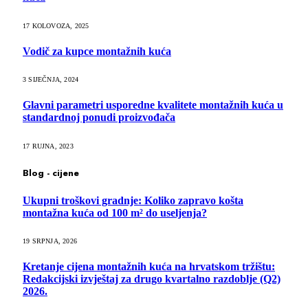
17 KOLOVOZA, 2025
Vodič za kupce montažnih kuća
3 SIJEČNJA, 2024
Glavni parametri usporedne kvalitete montažnih kuća u
standardnoj ponudi proizvođača
17 RUJNA, 2023
Blog - cijene
Ukupni troškovi gradnje: Koliko zapravo košta
montažna kuća od 100 m² do useljenja?
19 SRPNJA, 2026
Kretanje cijena montažnih kuća na hrvatskom tržištu:
Redakcijski izvještaj za drugo kvartalno razdoblje (Q2)
2026.