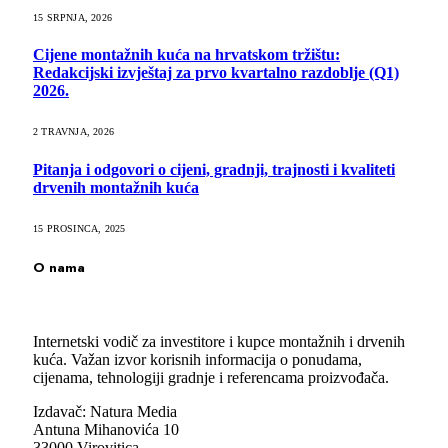
15 SRPNJA, 2026
Cijene montažnih kuća na hrvatskom tržištu:
Redakcijski izvještaj za prvo kvartalno razdoblje (Q1)
2026.
2 TRAVNJA, 2026
Pitanja i odgovori o cijeni, gradnji, trajnosti i kvaliteti
drvenih montažnih kuća
15 PROSINCA, 2025
O nama
Internetski vodič za investitore i kupce montažnih i drvenih
kuća. Važan izvor korisnih informacija o ponudama,
cijenama, tehnologiji gradnje i referencama proizvođača.
Izdavač: Natura Media
Antuna Mihanovića 10
33000 Virovitica