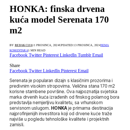
HONKA: finska drvena
kuća model Serenata 170
m2
BY
REDAKCIJA
11 PROSINCA, 2024
UPDATED:
13 PROSINCA, 2024
NEMA
KOMENTARA
1 MIN READ
Facebook
Twitter
Pinterest
LinkedIn
Tumblr
Email
Share
Facebook
Twitter
LinkedIn
Pinterest
Email
Serenata je popularan dizajn s klasičnim prozorima i
predivnim visokim stropovima. Veličina stana 170 m2
korisne stambene površine. Ova najpoznatija svjetska
marka drvenih kuća izrađenih od finskog polarnog bora
predstavlja nemjerljivu kvalitetu, sa vrhunskom
servisnom uslugom.
HONKA
je primarna destinacija
najprofinjenijih investitora koji od drvene kuće traže
najviše u pogledu tehnološke kvalitete i projektnih
zamisli.