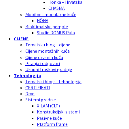
Honka – Hrvatska
CHASMA
Mobilne i modularne kuće
HÖNA
Bioklimatske pergole
Studio DOMUS Pula
CIJENE
Tematsku blog – cijene
Cijene montažnih kuća
Cijene drvenih kuća
Pitanja i odgovori
Ukupni troškovi gradnje
Tehnologija
Tematski blog: – tehnologija
CERTIFIKATI
Drvo
Sistemi gradnje
X-LAM (CLT)
Konstrukcijski sistemi
Pasivne kuće
Platform frame