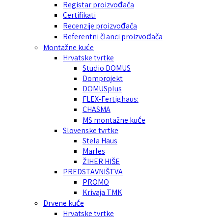
Registar proizvođača
Certifikati
Recenzije proizvođača
Referentni članci proizvođača
Montažne kuće
Hrvatske tvrtke
Studio DOMUS
Domprojekt
DOMUSplus
FLEX-Fertighaus:
CHASMA
MS montažne kuće
Slovenske tvrtke
Stela Haus
Marles
ŽIHER HIŠE
PREDSTAVNIŠTVA
PROMO
Krivaja TMK
Drvene kuće
Hrvatske tvrtke