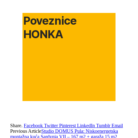
Poveznice
HONKA
Share.
Facebook
Twitter
Pinterest
LinkedIn
Tumblr
Email
Previous Article
Studio DOMUS Pula: Niskoenergetska
montažna kuća Sardynia VII – 167 m2 + garaža 15 m2