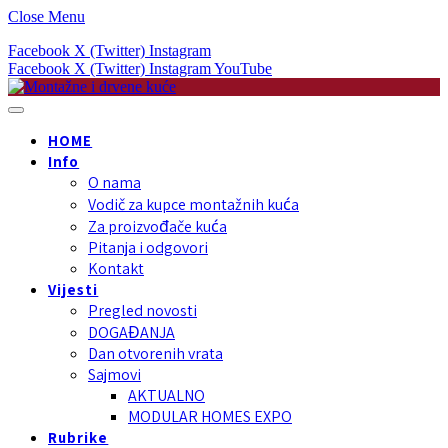
Close Menu
Facebook
X (Twitter)
Instagram
Facebook
X (Twitter)
Instagram
YouTube
HOME
Info
O nama
Vodič za kupce montažnih kuća
Za proizvođače kuća
Pitanja i odgovori
Kontakt
Vijesti
Pregled novosti
DOGAĐANJA
Dan otvorenih vrata
Sajmovi
AKTUALNO
MODULAR HOMES EXPO
Rubrike