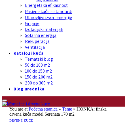
Energetska efikasnost
Pasivne kuće – standardi
Obnovljivi izvori energije
Grijanje
Izolacijski materijali
Solarna energija
Rekuperacija
Ventilacija
Katalozi kuća
Tematski blog
50 do 100 m2
100 do 150 m2
150 do 200 m2
200 do 300 m2
Blog urednika
You are at:
Početna stranica
»
Teme
»
HONKA: finska
drvena kuća model Serenata 170 m2
DRVENE KUĆE