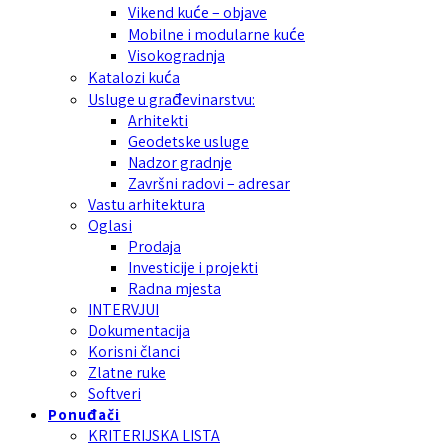
Vikend kuće – objave
Mobilne i modularne kuće
Visokogradnja
Katalozi kuća
Usluge u građevinarstvu:
Arhitekti
Geodetske usluge
Nadzor gradnje
Završni radovi – adresar
Vastu arhitektura
Oglasi
Prodaja
Investicije i projekti
Radna mjesta
INTERVJUI
Dokumentacija
Korisni članci
Zlatne ruke
Softveri
Ponuđači
KRITERIJSKA LISTA