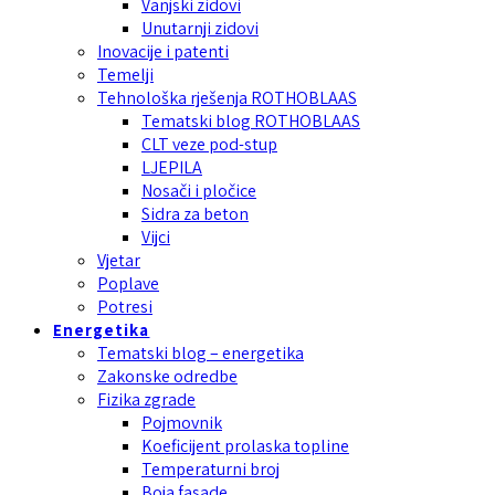
Vanjski zidovi
Unutarnji zidovi
Inovacije i patenti
Temelji
Tehnološka rješenja ROTHOBLAAS
Tematski blog ROTHOBLAAS
CLT veze pod-stup
LJEPILA
Nosači i pločice
Sidra za beton
Vijci
Vjetar
Poplave
Potresi
Energetika
Tematski blog – energetika
Zakonske odredbe
Fizika zgrade
Pojmovnik
Koeficijent prolaska topline
Temperaturni broj
Boja fasade