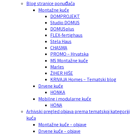
Blog stranice ponuđača
Montažne kuće
DOMPROJEKT
Studio DOMUS
DOMUSplus
FLEX-fertighaus
Stela Haus
CHASMA
PROMO – Hrvatska
MS Montažne kuće
Marles
ŽIHER HIŠE
KRIVAJA Homes – Tematski blog
Drvene kuće
HONKA
Mobilne i modularne kuće
HÖNA
Arhivski pregled objava prema tematskoj kategoriji
kuća
Montažne kuće – objave
Drvene kuće – objave