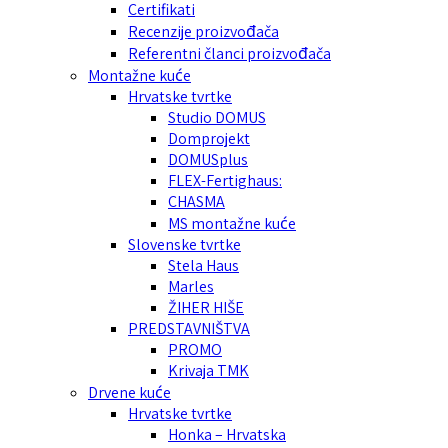
Certifikati
Recenzije proizvođača
Referentni članci proizvođača
Montažne kuće
Hrvatske tvrtke
Studio DOMUS
Domprojekt
DOMUSplus
FLEX-Fertighaus:
CHASMA
MS montažne kuće
Slovenske tvrtke
Stela Haus
Marles
ŽIHER HIŠE
PREDSTAVNIŠTVA
PROMO
Krivaja TMK
Drvene kuće
Hrvatske tvrtke
Honka – Hrvatska