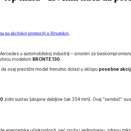
Mercedes u automobilskoj industriji – sinonim za beskompromisnu kv
jestvicu modelom
BRONTE 130
.
e da ovaj prestižni model trenutno dolazi u sklopu
posebne akcij
00
zidni sustav (ukupne debljine čak 354 mm). Ovaj “sendvič” sust
de energetske učinkovitosti, već pruža i jedinstvenu, zdravu mi