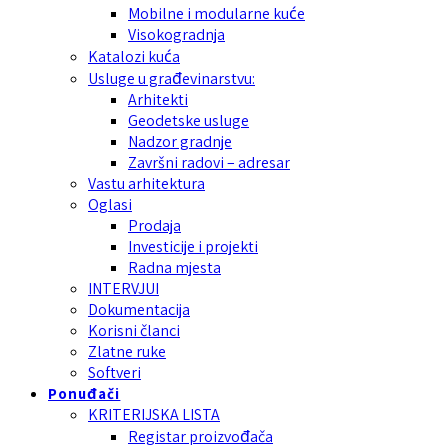
Mobilne i modularne kuće
Visokogradnja
Katalozi kuća
Usluge u građevinarstvu:
Arhitekti
Geodetske usluge
Nadzor gradnje
Završni radovi – adresar
Vastu arhitektura
Oglasi
Prodaja
Investicije i projekti
Radna mjesta
INTERVJUI
Dokumentacija
Korisni članci
Zlatne ruke
Softveri
Ponuđači
KRITERIJSKA LISTA
Registar proizvođača