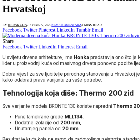
Hrvatskoj
BY
REDAKCIJA
7 SVIBNJA, 2026
NEMA KOMENTARA
3 MINS READ
Facebook
Twitter
Pinterest
LinkedIn
Tumblr
Email
Share
Facebook
Twitter
LinkedIn
Pinterest
Email
U svijetu drvene arhitekture, ime
Honka
predstavlja ono što je 
lider u proizvodnji kuća od masivnog drveta ponovno podiže l
Dobra vijest za sve ljubitelje prirodnog stanovanja u Hrvatskoj j
kako odabrati pravu varijantu za vaše potrebe.
Tehnologija koja diše: Thermo 200 zid
Sve varijante modela BRONTE 130 koriste napredni
Thermo 2
Pune lamelirane grede
MLL134
,
Dodatne izolacije od
200 mm
,
Unutarnjeg panela od
20 mm
.
Rezultat je kuća koja ne samo da zadovoljava najstrože standar