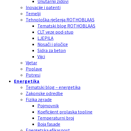
Unutarnji zidovi
Inovacije i patenti
Temelji
Tehnološka rješenja ROTHOBLAAS
Tematski blog ROTHOBLAAS
CLT veze pod-stup
LJEPILA
Nosači i pločice
Sidra za beton
Vijci
Vjetar
Poplave
Potresi
Energetika
Tematski blog – energetika
Zakonske odredbe
Fizika zgrade
Pojmovnik
Koeficijent prolaska topline
Temperaturni broj
Boja fasade
Energetska efikasnost