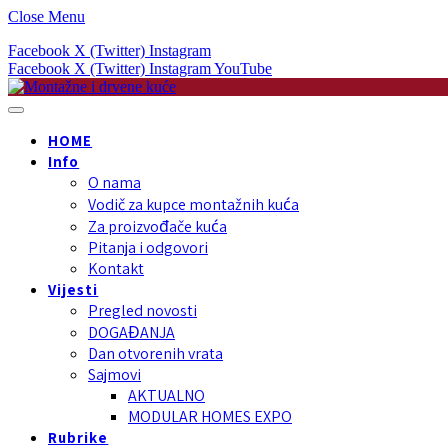
Close Menu
Facebook
X (Twitter)
Instagram
Facebook
X (Twitter)
Instagram
YouTube
HOME
Info
O nama
Vodič za kupce montažnih kuća
Za proizvođače kuća
Pitanja i odgovori
Kontakt
Vijesti
Pregled novosti
DOGAĐANJA
Dan otvorenih vrata
Sajmovi
AKTUALNO
MODULAR HOMES EXPO
Rubrike