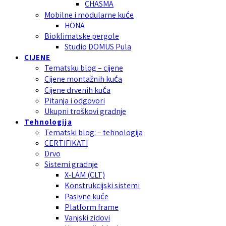
CHASMA
Mobilne i modularne kuće
HÖNA
Bioklimatske pergole
Studio DOMUS Pula
CIJENE
Tematsku blog – cijene
Cijene montažnih kuća
Cijene drvenih kuća
Pitanja i odgovori
Ukupni troškovi gradnje
Tehnologija
Tematski blog: – tehnologija
CERTIFIKATI
Drvo
Sistemi gradnje
X-LAM (CLT)
Konstrukcijski sistemi
Pasivne kuće
Platform frame
Vanjski zidovi