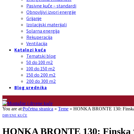
Pasivne kuće – standardi
Obnovljivi izvori energije
Grijanje
Izolacijski materijali
Solarna energija
Rekuperacija
Ventilacija
Katalozi kuća
Tematski blog
50 do 100 m2
100 do 150 m2
150 do 200 m2
200 do 300 m2
Blog urednika
You are at:
Početna stranica
»
Teme
»
HONKA BRONTE 130: Finska “to
DRVENE KUĆE
HONKA BRONTE 130: Finska “to