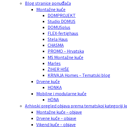
Blog stranice ponuđača
Montažne kuće
DOMPROJEKT
Studio DOMUS
DOMUSplus
FLEX-fertighaus
Stela Haus
CHASMA
PROMO – Hrvatska
MS Montažne kuće
Marles
ŽIHER HIŠE
KRIVAJA Homes – Tematski blog
Drvene kuće
HONKA
Mobilne i modularne kuće
HÖNA
Arhivski pregled objava prema tematskoj kategoriji 
Montažne kuće – objave
Drvene kuće – objave
Vikend kuće – objave