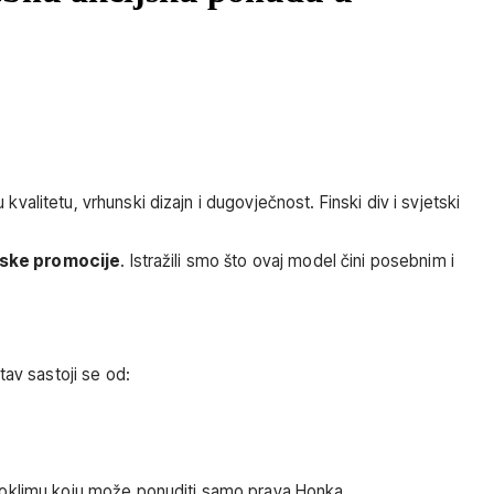
alitetu, vrhunski dizajn i dugovječnost. Finski div i svjetski
ske promocije
. Istražili smo što ovaj model čini posebnim i
av sastoji se od:
kroklimu koju može ponuditi samo prava Honka.