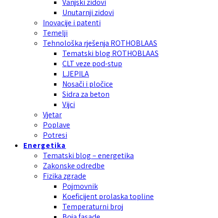
Vanjski zidovi
Unutarnji zidovi
Inovacije i patenti
Temelji
Tehnološka rješenja ROTHOBLAAS
Tematski blog ROTHOBLAAS
CLT veze pod-stup
LJEPILA
Nosači i pločice
Sidra za beton
Vijci
Vjetar
Poplave
Potresi
Energetika
Tematski blog – energetika
Zakonske odredbe
Fizika zgrade
Pojmovnik
Koeficijent prolaska topline
Temperaturni broj
Boja fasade