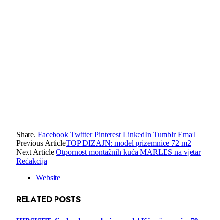
Share.
Facebook
Twitter
Pinterest
LinkedIn
Tumblr
Email
Previous Article
TOP DIZAJN: model prizemnice 72 m2
Next Article
Otpornost montažnih kuća MARLES na vjetar
Redakcija
Website
RELATED
POSTS