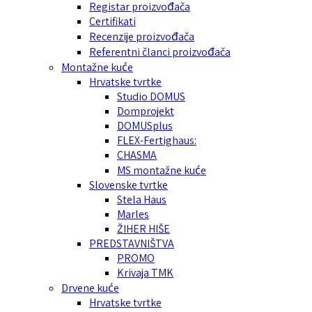
Registar proizvođača
Certifikati
Recenzije proizvođača
Referentni članci proizvođača
Montažne kuće
Hrvatske tvrtke
Studio DOMUS
Domprojekt
DOMUSplus
FLEX-Fertighaus:
CHASMA
MS montažne kuće
Slovenske tvrtke
Stela Haus
Marles
ŽIHER HIŠE
PREDSTAVNIŠTVA
PROMO
Krivaja TMK
Drvene kuće
Hrvatske tvrtke