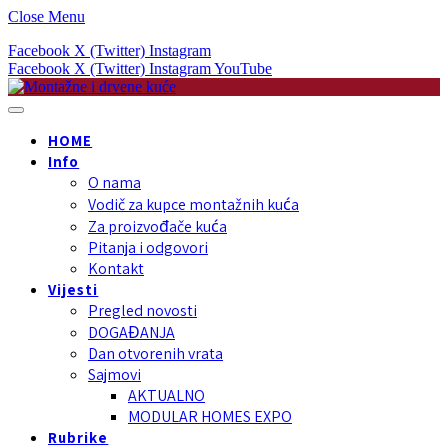
Close Menu
Facebook
X (Twitter)
Instagram
Facebook
X (Twitter)
Instagram
YouTube
HOME
Info
O nama
Vodič za kupce montažnih kuća
Za proizvođače kuća
Pitanja i odgovori
Kontakt
Vijesti
Pregled novosti
DOGAĐANJA
Dan otvorenih vrata
Sajmovi
AKTUALNO
MODULAR HOMES EXPO
Rubrike