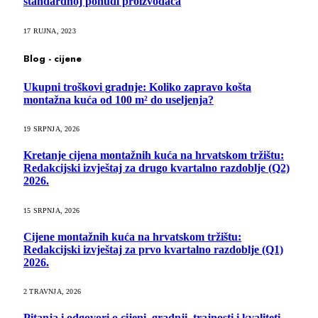
standardnoj ponudi proizvođača
17 RUJNA, 2023
Blog - cijene
Ukupni troškovi gradnje: Koliko zapravo košta
montažna kuća od 100 m² do useljenja?
19 SRPNJA, 2026
Kretanje cijena montažnih kuća na hrvatskom tržištu:
Redakcijski izvještaj za drugo kvartalno razdoblje (Q2)
2026.
15 SRPNJA, 2026
Cijene montažnih kuća na hrvatskom tržištu:
Redakcijski izvještaj za prvo kvartalno razdoblje (Q1)
2026.
2 TRAVNJA, 2026
Pitanja i odgovori o cijeni, gradnji, trajnosti i kvaliteti