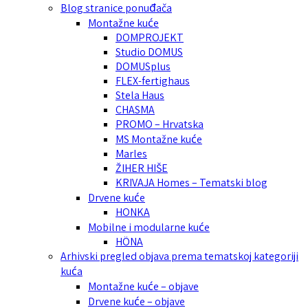
Blog stranice ponuđača
Montažne kuće
DOMPROJEKT
Studio DOMUS
DOMUSplus
FLEX-fertighaus
Stela Haus
CHASMA
PROMO – Hrvatska
MS Montažne kuće
Marles
ŽIHER HIŠE
KRIVAJA Homes – Tematski blog
Drvene kuće
HONKA
Mobilne i modularne kuće
HÖNA
Arhivski pregled objava prema tematskoj kategoriji
kuća
Montažne kuće – objave
Drvene kuće – objave