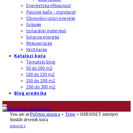
Energetska efikasnost
Pasivne kuće – standardi
Obnovljivi izvori energije
Grijanje
Izolacijski materijali
Solarna energija
Rekuperacija
Ventilacija
Katalozi kuća
Tematski blog
50 do 100 m2
100 do 150 m2
150 do 200 m2
200 do 300 m2
Blog urednika
You are at:
Početna stranica
»
Teme
»
HIRSISET interijeri
finskih drvenih kuća
HIRSISET