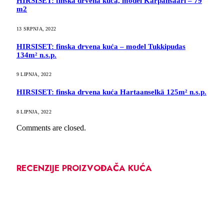
HIRSISET: finska drvena kuća, model Kärpänsaari – 79
m2
13 SRPNJA, 2022
HIRSISET: finska drvena kuća – model Tukkipudas
134m² n.s.p.
9 LIPNJA, 2022
HIRSISET: finska drvena kuća Hartaanselkä 125m² n.s.p.
8 LIPNJA, 2022
Comments are closed.
RECENZIJE PROIZVOĐAČA KUĆA