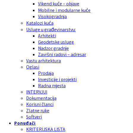
Vikend kuće – objave
Mobilne i modularne kuće
Visokogradnja
Katalozi kuća
Usluge u građevinarstvu:
Arhitekti
Geodetske usluge
Nadzor gradnje
Završni radovi – adresar
Vastu arhitektura
Oglasi
Prodaja
Investicije i projekti
Radna mjesta
INTERVJUI
Dokumentacija
Korisni članci
Zlatne ruke
Softveri
Ponuđači
KRITERIJSKA LISTA