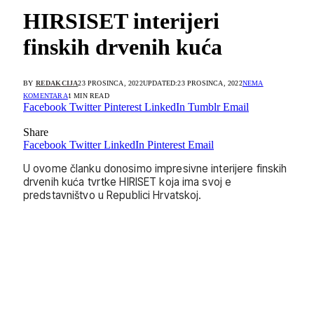
HIRSISET interijeri
finskih drvenih kuća
BY
REDAKCIJA
23 PROSINCA, 2022
UPDATED:
23 PROSINCA, 2022
NEMA
KOMENTARA
1 MIN READ
Facebook
Twitter
Pinterest
LinkedIn
Tumblr
Email
Share
Facebook
Twitter
LinkedIn
Pinterest
Email
U ovome članku donosimo impresivne interijere finskih
drvenih kuća tvrtke HIRISET koja ima svoj e
predstavništvo u Republici Hrvatskoj.