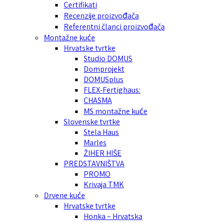
Certifikati
Recenzije proizvođača
Referentni članci proizvođača
Montažne kuće
Hrvatske tvrtke
Studio DOMUS
Domprojekt
DOMUSplus
FLEX-Fertighaus:
CHASMA
MS montažne kuće
Slovenske tvrtke
Stela Haus
Marles
ŽIHER HIŠE
PREDSTAVNIŠTVA
PROMO
Krivaja TMK
Drvene kuće
Hrvatske tvrtke
Honka – Hrvatska