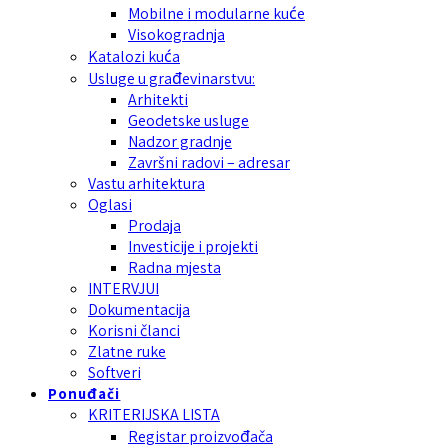
Mobilne i modularne kuće
Visokogradnja
Katalozi kuća
Usluge u građevinarstvu:
Arhitekti
Geodetske usluge
Nadzor gradnje
Završni radovi – adresar
Vastu arhitektura
Oglasi
Prodaja
Investicije i projekti
Radna mjesta
INTERVJUI
Dokumentacija
Korisni članci
Zlatne ruke
Softveri
Ponuđači
KRITERIJSKA LISTA
Registar proizvođača