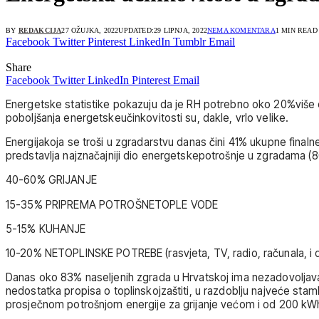
BY
REDAKCIJA
27 OŽUJKA, 2022
UPDATED:
29 LIPNJA, 2022
NEMA KOMENTARA
1 MIN READ
Facebook
Twitter
Pinterest
LinkedIn
Tumblr
Email
Share
Facebook
Twitter
LinkedIn
Pinterest
Email
Energetske statistike pokazuju da je RH potrebno oko 20%više 
poboljšanja energetskeučinkovitosti su, dakle, vrlo velike.
​Energijakoja se troši u zgradarstvu danas čini 41% ukupne final
predstavlja najznačajniji dio energetskepotrošnje u zgradama (
40-60% GRIJANJE
15-35% PRIPREMA POTROŠNETOPLE VODE
5-15% KUHANJE
10-20% NETOPLINSKE POTREBE (rasvjeta, TV, radio, računala, i d
Danas oko 83% naseljenih zgrada u Hrvatskoj ima nezadovoljavaj
nedostatka propisa o toplinskojzaštiti, u razdoblju najveće sta
prosječnom potrošnjom energije za grijanje većom i od 200 k