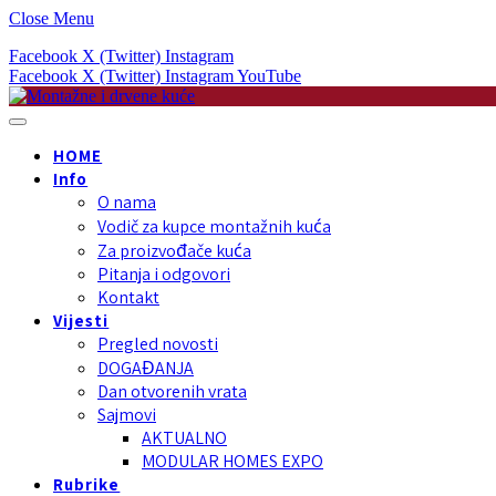
Close Menu
Facebook
X (Twitter)
Instagram
Facebook
X (Twitter)
Instagram
YouTube
HOME
Info
O nama
Vodič za kupce montažnih kuća
Za proizvođače kuća
Pitanja i odgovori
Kontakt
Vijesti
Pregled novosti
DOGAĐANJA
Dan otvorenih vrata
Sajmovi
AKTUALNO
MODULAR HOMES EXPO
Rubrike