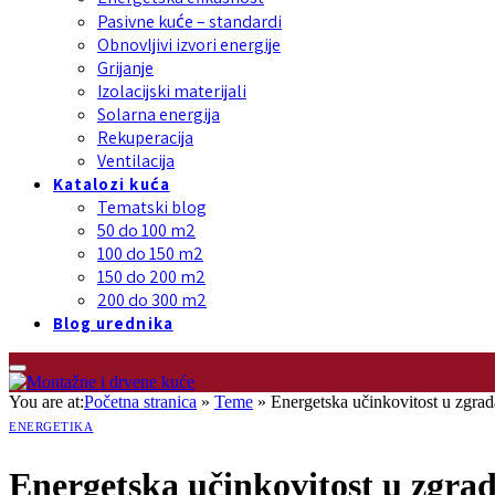
Pasivne kuće – standardi
Obnovljivi izvori energije
Grijanje
Izolacijski materijali
Solarna energija
Rekuperacija
Ventilacija
Katalozi kuća
Tematski blog
50 do 100 m2
100 do 150 m2
150 do 200 m2
200 do 300 m2
Blog urednika
You are at:
Početna stranica
»
Teme
»
Energetska učinkovitost u zgrad
ENERGETIKA
Energetska učinkovitost u zgra