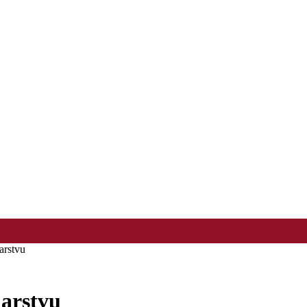
arstvu
darstvu