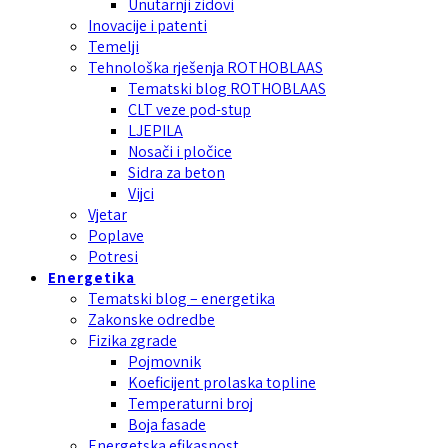
Unutarnji zidovi
Inovacije i patenti
Temelji
Tehnološka rješenja ROTHOBLAAS
Tematski blog ROTHOBLAAS
CLT veze pod-stup
LJEPILA
Nosači i pločice
Sidra za beton
Vijci
Vjetar
Poplave
Potresi
Energetika
Tematski blog – energetika
Zakonske odredbe
Fizika zgrade
Pojmovnik
Koeficijent prolaska topline
Temperaturni broj
Boja fasade
Energetska efikasnost