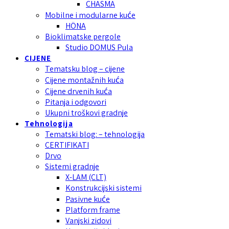
CHASMA
Mobilne i modularne kuće
HÖNA
Bioklimatske pergole
Studio DOMUS Pula
CIJENE
Tematsku blog – cijene
Cijene montažnih kuća
Cijene drvenih kuća
Pitanja i odgovori
Ukupni troškovi gradnje
Tehnologija
Tematski blog: – tehnologija
CERTIFIKATI
Drvo
Sistemi gradnje
X-LAM (CLT)
Konstrukcijski sistemi
Pasivne kuće
Platform frame
Vanjski zidovi