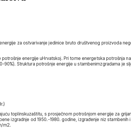
energije za ostvarivanje jedinice bruto društvenog proizvoda ne
ne potrošnje energije uHrvatskoj. Pri tome energetska potrošnja na
80-90%). Struktura potrošnje energije u stambenimzgradama je sl
r.)
uću toplinskuzaštitu, s prosječnom potrošnjom energije za grija
mbene izgradnje od 1950.-1980. godine, izgrađenje niz stambenih i
Wh/m2.