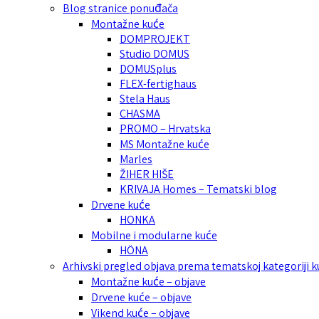
Blog stranice ponuđača
Montažne kuće
DOMPROJEKT
Studio DOMUS
DOMUSplus
FLEX-fertighaus
Stela Haus
CHASMA
PROMO – Hrvatska
MS Montažne kuće
Marles
ŽIHER HIŠE
KRIVAJA Homes – Tematski blog
Drvene kuće
HONKA
Mobilne i modularne kuće
HÖNA
Arhivski pregled objava prema tematskoj kategoriji 
Montažne kuće – objave
Drvene kuće – objave
Vikend kuće – objave