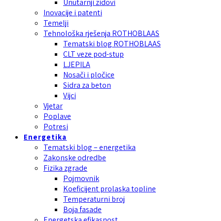
Unutarnji zidovi
Inovacije i patenti
Temelji
Tehnološka rješenja ROTHOBLAAS
Tematski blog ROTHOBLAAS
CLT veze pod-stup
LJEPILA
Nosači i pločice
Sidra za beton
Vijci
Vjetar
Poplave
Potresi
Energetika
Tematski blog – energetika
Zakonske odredbe
Fizika zgrade
Pojmovnik
Koeficijent prolaska topline
Temperaturni broj
Boja fasade
Energetska efikasnost