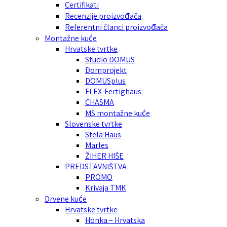
Certifikati
Recenzije proizvođača
Referentni članci proizvođača
Montažne kuće
Hrvatske tvrtke
Studio DOMUS
Domprojekt
DOMUSplus
FLEX-Fertighaus:
CHASMA
MS montažne kuće
Slovenske tvrtke
Stela Haus
Marles
ŽIHER HIŠE
PREDSTAVNIŠTVA
PROMO
Krivaja TMK
Drvene kuće
Hrvatske tvrtke
Honka – Hrvatska