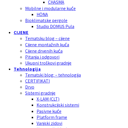
CHASMA
Mobilne i modularne kuće
HÖNA
Bioklimatske pergole
Studio DOMUS Pula
CIJENE
Tematsku blog – cijene
Cijene montažnih kuća
Cijene drvenih kuća
Pitanja i odgovori
Ukupni troškovi gradnje
Tehnologija
Tematski blog: – tehnologija
CERTIFIKATI
Drvo
Sistemi gradnje
X-LAM (CLT)
Konstrukcijski sistemi
Pasivne kuće
Platform frame
Vanjski zidovi