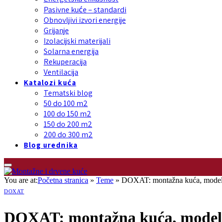
Pasivne kuće – standardi
Obnovljivi izvori energije
Grijanje
Izolacijski materijali
Solarna energija
Rekuperacija
Ventilacija
Katalozi kuća
Tematski blog
50 do 100 m2
100 do 150 m2
150 do 200 m2
200 do 300 m2
Blog urednika
You are at:
Početna stranica
»
Teme
»
DOXAT: montažna kuća, mode
DOXAT
DOXAT: montažna kuća, mode