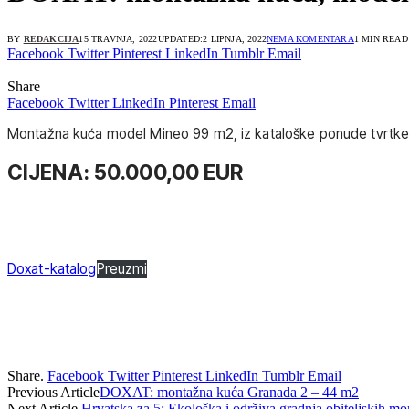
BY
REDAKCIJA
15 TRAVNJA, 2022
UPDATED:
2 LIPNJA, 2022
NEMA KOMENTARA
1 MIN READ
Facebook
Twitter
Pinterest
LinkedIn
Tumblr
Email
Share
Facebook
Twitter
LinkedIn
Pinterest
Email
Montažna kuća model Mineo 99 m2, iz kataloške ponude tvrtk
CIJENA: 50.000,00 EUR
Doxat-katalog
Preuzmi
Share.
Facebook
Twitter
Pinterest
LinkedIn
Tumblr
Email
Previous Article
DOXAT: montažna kuća Granada 2 – 44 m2
Next Article
Hrvatska za 5: Ekološka i održiva gradnja obiteljskih m