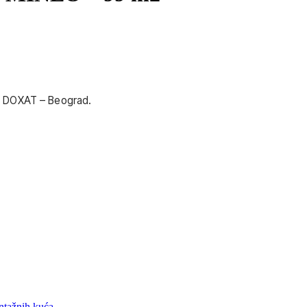
e DOXAT – Beograd.
ontažnih kuća