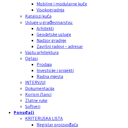
Mobilne i modularne kuće
Visokogradnja
Katalozi kuća
Usluge u građevinarstvu:
Arhitekti
Geodetske usluge
Nadzor gradnje
Završni radovi – adresar
Vastu arhitektura
Oglasi
Prodaja
Investicije i projekti
Radna mjesta
INTERVJUI
Dokumentacija
Korisni članci
Zlatne ruke
Softveri
Ponuđači
KRITERIJSKA LISTA
Registar proizvođača