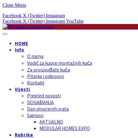
Close Menu
Facebook
X (Twitter)
Instagram
Facebook
X (Twitter)
Instagram
YouTube
HOME
Info
O nama
Vodič za kupce montažnih kuća
Za proizvođače kuća
Pitanja i odgovori
Kontakt
Vijesti
Pregled novosti
DOGAĐANJA
Dan otvorenih vrata
Sajmovi
AKTUALNO
MODULAR HOMES EXPO
Rubrike