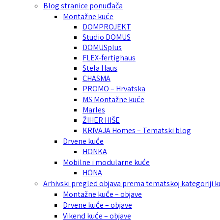
Blog stranice ponuđača
Montažne kuće
DOMPROJEKT
Studio DOMUS
DOMUSplus
FLEX-fertighaus
Stela Haus
CHASMA
PROMO – Hrvatska
MS Montažne kuće
Marles
ŽIHER HIŠE
KRIVAJA Homes – Tematski blog
Drvene kuće
HONKA
Mobilne i modularne kuće
HÖNA
Arhivski pregled objava prema tematskoj kategoriji 
Montažne kuće – objave
Drvene kuće – objave
Vikend kuće – objave