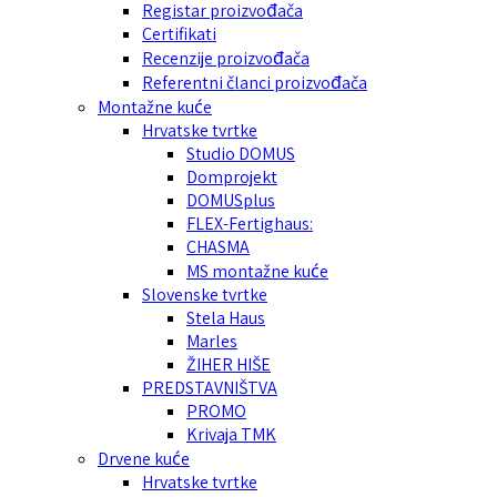
Registar proizvođača
Certifikati
Recenzije proizvođača
Referentni članci proizvođača
Montažne kuće
Hrvatske tvrtke
Studio DOMUS
Domprojekt
DOMUSplus
FLEX-Fertighaus:
CHASMA
MS montažne kuće
Slovenske tvrtke
Stela Haus
Marles
ŽIHER HIŠE
PREDSTAVNIŠTVA
PROMO
Krivaja TMK
Drvene kuće
Hrvatske tvrtke