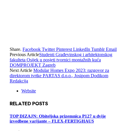
Share.
Facebook
Twitter
Pinterest
LinkedIn
Tumblr
Email
Previous Article
Studenti Građevinskog i arhitektonskog
fakulteta Osijek u posjeti tvornici montažnih kuća
DOMPROJEKT Zagreb
Next Article
Modular Homes Expo 2023: razgovor za
direktorom tvrtke PARTAS d.o.o., Josipom Dodikom
Redakcija
Website
RELATED
POSTS
TOP DIZAJN: Obiteljska prizemnica P127 u dvije
izvedbene varijante – FLEX-FERTIGHAUS