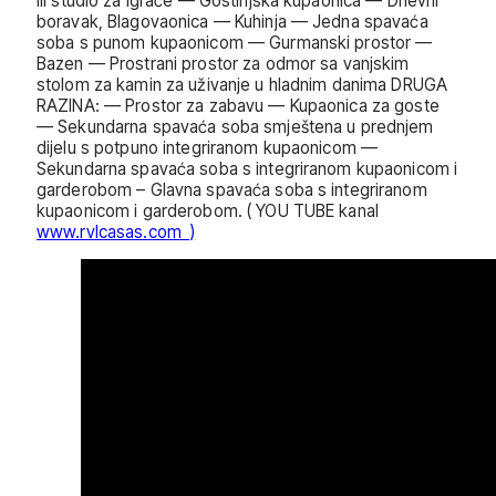
ili studio za igrače — Gostinjska kupaonica — Dnevni
boravak, Blagovaonica — Kuhinja — Jedna spavaća
soba s punom kupaonicom — Gurmanski prostor —
Bazen — Prostrani prostor za odmor sa vanjskim
stolom za kamin za uživanje u hladnim danima DRUGA
RAZINA: — Prostor za zabavu — Kupaonica za goste
— Sekundarna spavaća soba smještena u prednjem
dijelu s potpuno integriranom kupaonicom —
Sekundarna spavaća soba s integriranom kupaonicom i
garderobom – Glavna spavaća soba s integriranom
kupaonicom i garderobom. ( YOU TUBE kanal
www.rvlcasas.com )