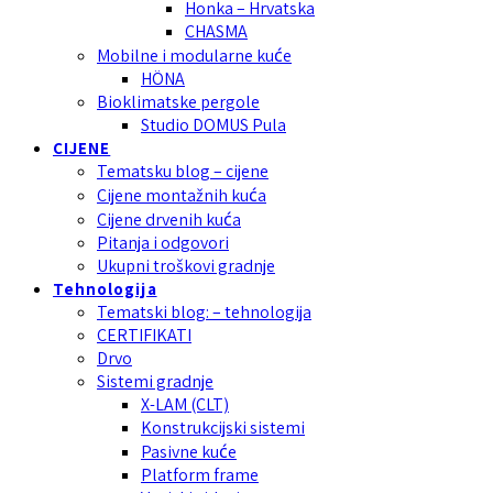
Honka – Hrvatska
CHASMA
Mobilne i modularne kuće
HÖNA
Bioklimatske pergole
Studio DOMUS Pula
CIJENE
Tematsku blog – cijene
Cijene montažnih kuća
Cijene drvenih kuća
Pitanja i odgovori
Ukupni troškovi gradnje
Tehnologija
Tematski blog: – tehnologija
CERTIFIKATI
Drvo
Sistemi gradnje
X-LAM (CLT)
Konstrukcijski sistemi
Pasivne kuće
Platform frame