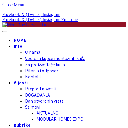
Close Menu
Facebook
X (Twitter)
Instagram
Facebook
X (Twitter)
Instagram
YouTube
HOME
Info
O nama
Vodič za kupce montažnih kuća
Za proizvođače kuća
Pitanja i odgovori
Kontakt
Vijesti
Pregled novosti
DOGAĐANJA
Dan otvorenih vrata
Sajmovi
AKTUALNO
MODULAR HOMES EXPO
Rubrike