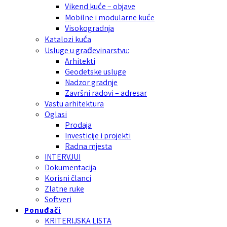
Vikend kuće – objave
Mobilne i modularne kuće
Visokogradnja
Katalozi kuća
Usluge u građevinarstvu:
Arhitekti
Geodetske usluge
Nadzor gradnje
Završni radovi – adresar
Vastu arhitektura
Oglasi
Prodaja
Investicije i projekti
Radna mjesta
INTERVJUI
Dokumentacija
Korisni članci
Zlatne ruke
Softveri
Ponuđači
KRITERIJSKA LISTA