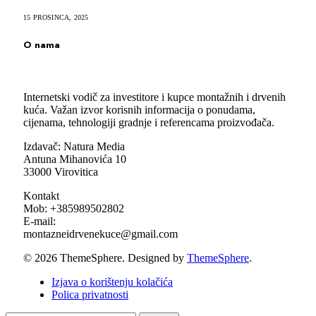
15 PROSINCA, 2025
O nama
Internetski vodič za investitore i kupce montažnih i drvenih
kuća. Važan izvor korisnih informacija o ponudama,
cijenama, tehnologiji gradnje i referencama proizvođača.
Izdavač: Natura Media
Antuna Mihanovića 10
33000 Virovitica
Kontakt
Mob: +385989502802
E-mail:
montazneidrvenekuce@gmail.com
© 2026 ThemeSphere. Designed by
ThemeSphere
.
Izjava o korištenju kolačića
Polica privatnosti