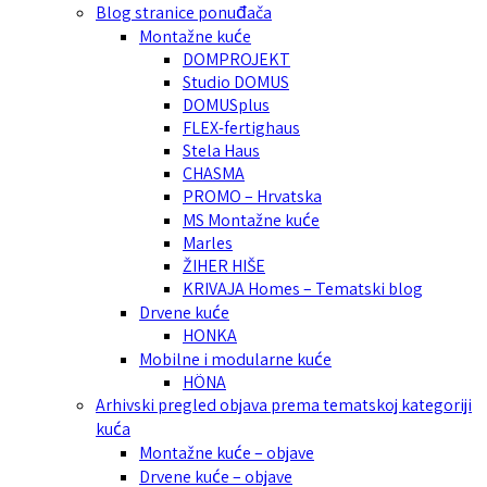
Blog stranice ponuđača
Montažne kuće
DOMPROJEKT
Studio DOMUS
DOMUSplus
FLEX-fertighaus
Stela Haus
CHASMA
PROMO – Hrvatska
MS Montažne kuće
Marles
ŽIHER HIŠE
KRIVAJA Homes – Tematski blog
Drvene kuće
HONKA
Mobilne i modularne kuće
HÖNA
Arhivski pregled objava prema tematskoj kategoriji
kuća
Montažne kuće – objave
Drvene kuće – objave