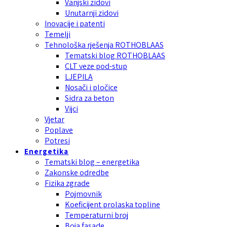
Vanjski zidovi
Unutarnji zidovi
Inovacije i patenti
Temelji
Tehnološka rješenja ROTHOBLAAS
Tematski blog ROTHOBLAAS
CLT veze pod-stup
LJEPILA
Nosači i pločice
Sidra za beton
Vijci
Vjetar
Poplave
Potresi
Energetika
Tematski blog – energetika
Zakonske odredbe
Fizika zgrade
Pojmovnik
Koeficijent prolaska topline
Temperaturni broj
Boja fasade