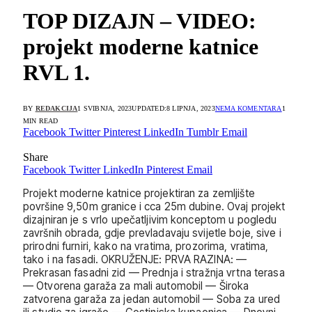
TOP DIZAJN – VIDEO:
projekt moderne katnice
RVL 1.
BY
REDAKCIJA
1 SVIBNJA, 2023
UPDATED:
8 LIPNJA, 2023
NEMA KOMENTARA
1
MIN READ
Facebook
Twitter
Pinterest
LinkedIn
Tumblr
Email
Share
Facebook
Twitter
LinkedIn
Pinterest
Email
Projekt moderne katnice projektiran za zemljište
površine 9,50m granice i cca 25m dubine. Ovaj projekt
dizajniran je s vrlo upečatljivim konceptom u pogledu
završnih obrada, gdje prevladavaju svijetle boje, sive i
prirodni furniri, kako na vratima, prozorima, vratima,
tako i na fasadi. OKRUŽENJE: PRVA RAZINA: —
Prekrasan fasadni zid — Prednja i stražnja vrtna terasa
— Otvorena garaža za mali automobil — Široka
zatvorena garaža za jedan automobil — Soba za ured