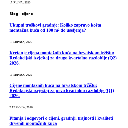
17 RUJNA, 2023
Blog - cijene
Ukupni troškovi gradnje: Koliko zapravo košta
montažna kuća od 100 m² do useljenja?
19 SRPNJA, 2026
Kretanje cijena montažnih kuća na hrvatskom tržištu:
Redakcijski izvještaj za drugo kvartalno razdoblje (Q2)
2026.
15 SRPNJA, 2026
Cijene montažnih kuća na hrvatskom tržištu:
Redakcijski izvještaj za prvo kvartalno razdoblje (Q1)
2026.
2 TRAVNJA, 2026
Pitanja i odgovori o cijeni, gradnji, trajnosti i kvaliteti
drvenih montažnih kuća