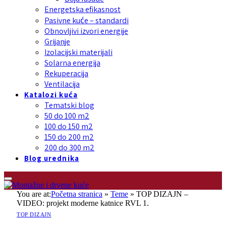
Energetska efikasnost
Pasivne kuće – standardi
Obnovljivi izvori energije
Grijanje
Izolacijski materijali
Solarna energija
Rekuperacija
Ventilacija
Katalozi kuća
Tematski blog
50 do 100 m2
100 do 150 m2
150 do 200 m2
200 do 300 m2
Blog urednika
You are at:
Početna stranica
»
Teme
»
TOP DIZAJN –
VIDEO: projekt moderne katnice RVL 1.
TOP DIZAJN