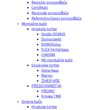
Registar proizvođača
Certifikati
Recenzije proizvođača
Referentni članci proizvođača
Montažne kuće
Hrvatske tvrtke
Studio DOMUS
Domprojekt
DOMUSplus
FLEX-Fertighaus:
CHASMA
MS montažne kuće
Slovenske tvrtke
Stela Haus
Marles
ŽIHER HIŠE
PREDSTAVNIŠTVA
PROMO
Krivaja TMK
Drvene kuće
Hrvatske tvrtke