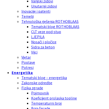
Vanjski zidovi
Unutarnji zidovi
Inovacije i patenti
Temelji
Tehnološka rješenja ROTHOBLAAS
Tematski blog ROTHOBLAAS
CLT veze pod-stup
LJEPILA
Nosači i pločice
Sidra za beton
Vijci
Vjetar
Poplave
Potresi
Energetika
Tematski blog – energetika
Zakonske odredbe
Fizika zgrade
Pojmovnik
Koeficijent prolaska topline
Temperaturni broj
Boja fasade