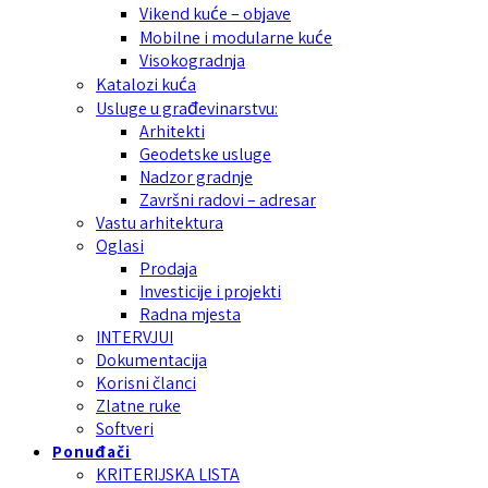
Vikend kuće – objave
Mobilne i modularne kuće
Visokogradnja
Katalozi kuća
Usluge u građevinarstvu:
Arhitekti
Geodetske usluge
Nadzor gradnje
Završni radovi – adresar
Vastu arhitektura
Oglasi
Prodaja
Investicije i projekti
Radna mjesta
INTERVJUI
Dokumentacija
Korisni članci
Zlatne ruke
Softveri
Ponuđači
KRITERIJSKA LISTA