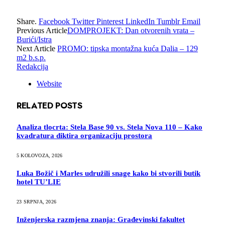
Share.
Facebook
Twitter
Pinterest
LinkedIn
Tumblr
Email
Previous Article
DOMPROJEKT: Dan otvorenih vrata –
Burići/Istra
Next Article
PROMO: tipska montažna kuća Dalia – 129
m2 b.s.p.
Redakcija
Website
RELATED
POSTS
Analiza tlocrta: Stela Base 90 vs. Stela Nova 110 – Kako
kvadratura diktira organizaciju prostora
5 KOLOVOZA, 2026
Luka Božič i Marles udružili snage kako bi stvorili butik
hotel TU’LIE
23 SRPNJA, 2026
Inženjerska razmjena znanja: Građevinski fakultet