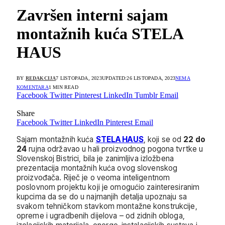
Završen interni sajam
montažnih kuća STELA
HAUS
BY
REDAKCIJA
7 LISTOPADA, 2023
UPDATED:
26 LISTOPADA, 2023
NEMA
KOMENTARA
1 MIN READ
Facebook
Twitter
Pinterest
LinkedIn
Tumblr
Email
Share
Facebook
Twitter
LinkedIn
Pinterest
Email
Sajam montažnih kuća
STELA HAUS
, koji se od
22 do
24
rujna održavao u hali proizvodnog pogona tvrtke u
Slovenskoj Bistrici, bila je zanimljiva izložbena
prezentacija montažnih kuća ovog slovenskog
proizvođača. Riječ je o veoma inteligentnom
poslovnom projektu koji je omogućio zainteresiranim
kupcima da se do u najmanjih detalja upoznaju sa
svakom tehničkom stavkom montažne konstrukcije,
opreme i ugradbenih dijelova – od zidnih obloga,