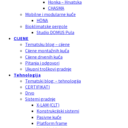
Honka – Hrvatska
CHASMA
Mobilne i modularne kuće
HÖNA
Bioklimatske pergole
Studio DOMUS Pula
CIJENE
Tematsku blog – cijene
Cijene montažnih kuća
Cijene drvenih kuća
Pitanja i odgovori
Ukupni troškovi gradnje
Tehnologija
Tematski blog: – tehnologija
CERTIFIKATI
Drvo
Sistemi gradnje
X-LAM (CLT)
Konstrukcijski sistemi
Pasivne kuće
Platform frame