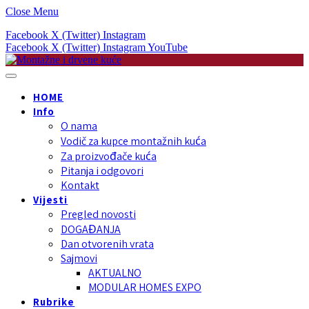
Close Menu
Facebook
X (Twitter)
Instagram
Facebook
X (Twitter)
Instagram
YouTube
HOME
Info
O nama
Vodič za kupce montažnih kuća
Za proizvođače kuća
Pitanja i odgovori
Kontakt
Vijesti
Pregled novosti
DOGAĐANJA
Dan otvorenih vrata
Sajmovi
AKTUALNO
MODULAR HOMES EXPO
Rubrike