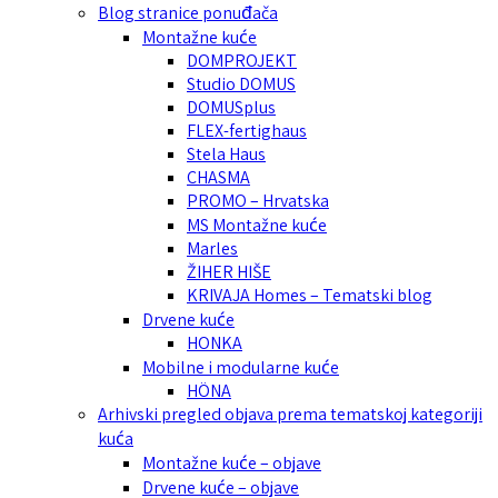
Blog stranice ponuđača
Montažne kuće
DOMPROJEKT
Studio DOMUS
DOMUSplus
FLEX-fertighaus
Stela Haus
CHASMA
PROMO – Hrvatska
MS Montažne kuće
Marles
ŽIHER HIŠE
KRIVAJA Homes – Tematski blog
Drvene kuće
HONKA
Mobilne i modularne kuće
HÖNA
Arhivski pregled objava prema tematskoj kategoriji
kuća
Montažne kuće – objave
Drvene kuće – objave