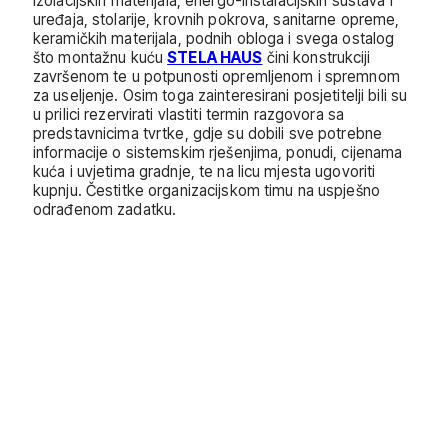
izolacijskih materijala, energo-instalacijskih sustava i
uređaja, stolarije, krovnih pokrova, sanitarne opreme,
keramičkih materijala, podnih obloga i svega ostalog
što montažnu kuću
STELA HAUS
čini konstrukciji
završenom te u potpunosti opremljenom i spremnom
za useljenje. Osim toga zainteresirani posjetitelji bili su
u prilici rezervirati vlastiti termin razgovora sa
predstavnicima tvrtke, gdje su dobili sve potrebne
informacije o sistemskim rješenjima, ponudi, cijenama
kuća i uvjetima gradnje, te na licu mjesta ugovoriti
kupnju. Čestitke organizacijskom timu na uspješno
odrađenom zadatku.