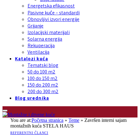
Energetska efikasnost
Pasivne kuće – standardi
Obnovljivi izvori energije
Grijanje
Izolacijski materijali
Solarna energija
Rekuperacija
Ventilacija
Katalozi kuća
Tematski blog
50 do 100 m2
100 do 150 m2
150 do 200 m2
200 do 300 m2
Blog urednika
You are at:
Početna stranica
»
Teme
»
Završen interni sajam
montažnih kuća STELA HAUS
REFERENTNI ČLANCI