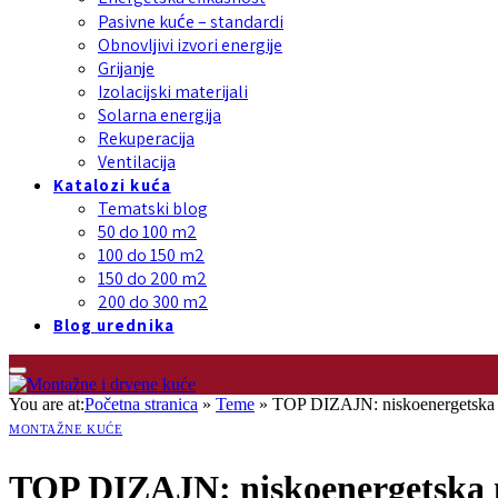
Pasivne kuće – standardi
Obnovljivi izvori energije
Grijanje
Izolacijski materijali
Solarna energija
Rekuperacija
Ventilacija
Katalozi kuća
Tematski blog
50 do 100 m2
100 do 150 m2
150 do 200 m2
200 do 300 m2
Blog urednika
You are at:
Početna stranica
»
Teme
»
TOP DIZAJN: niskoenergetska
MONTAŽNE KUĆE
TOP DIZAJN: niskoenergetska 