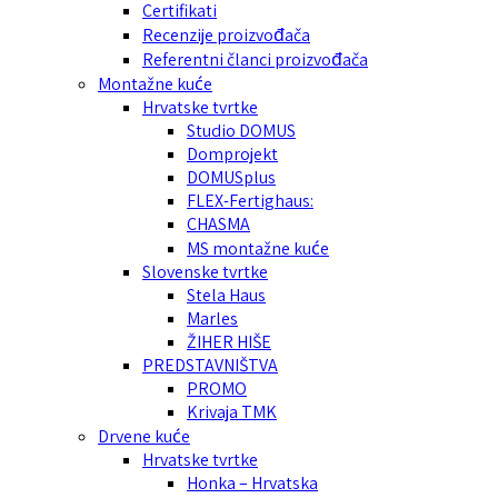
Certifikati
Recenzije proizvođača
Referentni članci proizvođača
Montažne kuće
Hrvatske tvrtke
Studio DOMUS
Domprojekt
DOMUSplus
FLEX-Fertighaus:
CHASMA
MS montažne kuće
Slovenske tvrtke
Stela Haus
Marles
ŽIHER HIŠE
PREDSTAVNIŠTVA
PROMO
Krivaja TMK
Drvene kuće
Hrvatske tvrtke
Honka – Hrvatska