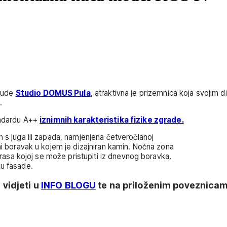
onude
Studio DOMUS Pula
, atraktivna je prizemnica koja svojim 
i.
ndardu A++
iznimnih karakteristika fizike zgrade.
m s juga ili zapada, namjenjena četveročlanoj
ni boravak u kojem je dizajniran kamin. Noćna zona
terasa kojoj se može pristupiti iz dnevnog boravka.
lu fasade.
vidjeti u
INFO BLOGU
te na priloženim poveznicam