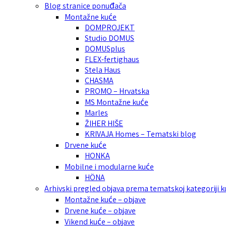
Blog stranice ponuđača
Montažne kuće
DOMPROJEKT
Studio DOMUS
DOMUSplus
FLEX-fertighaus
Stela Haus
CHASMA
PROMO – Hrvatska
MS Montažne kuće
Marles
ŽIHER HIŠE
KRIVAJA Homes – Tematski blog
Drvene kuće
HONKA
Mobilne i modularne kuće
HÖNA
Arhivski pregled objava prema tematskoj kategoriji 
Montažne kuće – objave
Drvene kuće – objave
Vikend kuće – objave