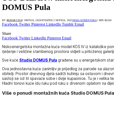
DOMUS Pula
BY
REDAKCIJA
2 SRPNJA, 2025
UPDATED:
2 SRPNJA, 2025
NEMA KOMENTARA
1 MIN READ
Facebook
Twitter
Pinterest
LinkedIn
Tumblr
Email
Share
Facebook
Twitter
LinkedIn
Pinterest
Email
Niskoenergetska montažna kuća model KOS IV iz kataloške p
rješenje i veličine stambenog prostora vidjeti u priloženoj galerij
Sve kuće
Studio DOMUS Pula
građene su u energetskom sta
Ova jednostavna kuća zanimljiv je prijedlog za parcele sa ulazo
obitelji. Prostor dnevnog djela sadrži kuhinju sa ostavom i dnev
sastoji se od tri spavaće sobe i dvije kupaonice. Tu je i velika 
Hladni tonovi kuće idu ruku pod ruku s drvenom oplatom na dije
Više o ponudi montažnih kuća Studio DOMUS Pula 