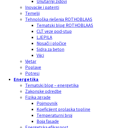
Unutarnji zidovi
Inovacije i patenti
Temelji
Tehnološka rješenja ROTHOBLAAS
Tematski blog ROTHOBLAAS
CLT veze pod-stup
LJEPILA
Nosači i pločice
Sidra za beton
Vijci
Vjetar
Poplave
Potresi
Energetika
Tematski blog – energetika
Zakonske odredbe
Fizika zgrade
Pojmovnik
Koeficijent prolaska topline
Temperaturni broj
Boja fasade
Energetska efikasnost