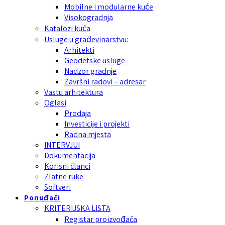
Mobilne i modularne kuće
Visokogradnja
Katalozi kuća
Usluge u građevinarstvu:
Arhitekti
Geodetske usluge
Nadzor gradnje
Završni radovi – adresar
Vastu arhitektura
Oglasi
Prodaja
Investicije i projekti
Radna mjesta
INTERVJUI
Dokumentacija
Korisni članci
Zlatne ruke
Softveri
Ponuđači
KRITERIJSKA LISTA
Registar proizvođača