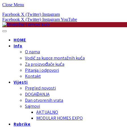
Close Menu
Facebook
X (Twitter)
Instagram
Facebook
X (Twitter)
Instagram
YouTube
HOME
Info
O nama
Vodič za kupce montažnih kuća
Za proizvođače kuća
Pitanja i odgovori
Kontakt
Vijesti
Pregled novosti
DOGAĐANJA
Dan otvorenih vrata
Sajmovi
AKTUALNO
MODULAR HOMES EXPO
Rubrike