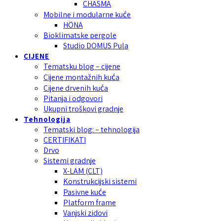
CHASMA
Mobilne i modularne kuće
HÖNA
Bioklimatske pergole
Studio DOMUS Pula
CIJENE
Tematsku blog – cijene
Cijene montažnih kuća
Cijene drvenih kuća
Pitanja i odgovori
Ukupni troškovi gradnje
Tehnologija
Tematski blog: – tehnologija
CERTIFIKATI
Drvo
Sistemi gradnje
X-LAM (CLT)
Konstrukcijski sistemi
Pasivne kuće
Platform frame
Vanjski zidovi