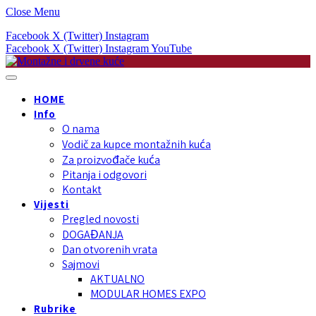
Close Menu
Facebook
X (Twitter)
Instagram
Facebook
X (Twitter)
Instagram
YouTube
HOME
Info
O nama
Vodič za kupce montažnih kuća
Za proizvođače kuća
Pitanja i odgovori
Kontakt
Vijesti
Pregled novosti
DOGAĐANJA
Dan otvorenih vrata
Sajmovi
AKTUALNO
MODULAR HOMES EXPO
Rubrike