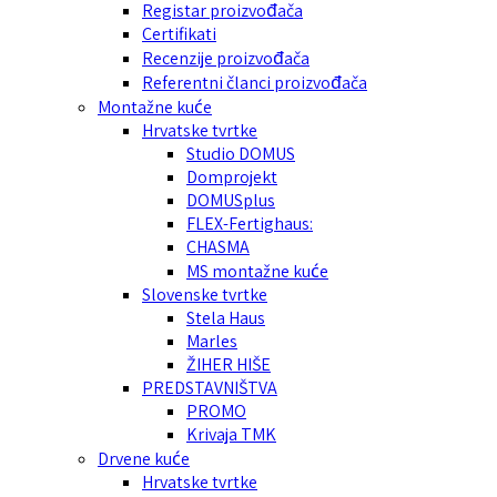
Registar proizvođača
Certifikati
Recenzije proizvođača
Referentni članci proizvođača
Montažne kuće
Hrvatske tvrtke
Studio DOMUS
Domprojekt
DOMUSplus
FLEX-Fertighaus:
CHASMA
MS montažne kuće
Slovenske tvrtke
Stela Haus
Marles
ŽIHER HIŠE
PREDSTAVNIŠTVA
PROMO
Krivaja TMK
Drvene kuće
Hrvatske tvrtke