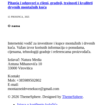
Pitanja i odgovori o cijeni, gradnji, trajnosti i kvaliteti
drvenih montažnih kuća
15 PROSINCA, 2025
O nama
Internetski vodič za investitore i kupce montažnih i drvenih
kuća. Važan izvor korisnih informacija o ponudama,
cijenama, tehnologiji gradnje i referencama proizvođača.
Izdavač: Natura Media
Antuna Mihanovića 10
33000 Virovitica
Kontakt
Mob: +385989502802
E-mail:
montazneidrvenekuce@gmail.com
© 2026 ThemeSphere. Designed by
ThemeSphere
.
Izjava o korištenju kolačića