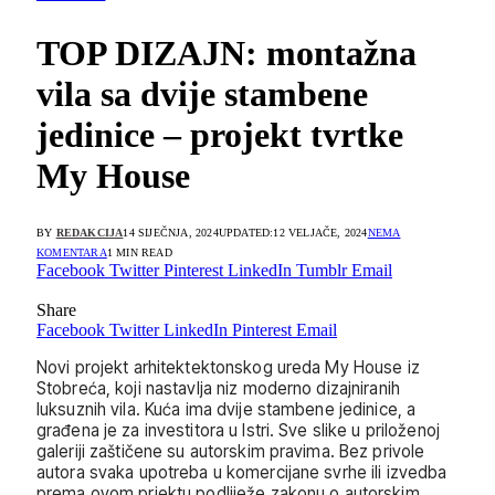
TOP DIZAJN: montažna
vila sa dvije stambene
jedinice – projekt tvrtke
My House
BY
REDAKCIJA
14 SIJEČNJA, 2024
UPDATED:
12 VELJAČE, 2024
NEMA
KOMENTARA
1 MIN READ
Facebook
Twitter
Pinterest
LinkedIn
Tumblr
Email
Share
Facebook
Twitter
LinkedIn
Pinterest
Email
Novi projekt arhitektektonskog ureda My House iz
Stobreća, koji nastavlja niz moderno dizajniranih
luksuznih vila. Kuća ima dvije stambene jedinice, a
građena je za investitora u Istri. Sve slike u priloženoj
galeriji zaštičene su autorskim pravima. Bez privole
autora svaka upotreba u komercijane svrhe ili izvedba
prema ovom prjektu podliježe zakonu o autorskim