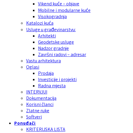
Vikend kuće – objave
Mobilne i modularne kuće
Visokogradnja
Katalozi kuća
Usluge u građevinarstvu:
Arhitekti
Geodetske usluge
Nadzor gradnje
Završni radovi – adresar
Vastu arhitektura
Oglasi
Prodaja
Investicije i projekti
Radna mjesta
INTERVJUI
Dokumentacija
Korisni članci
Zlatne ruke
Softveri
Ponuđači
KRITERIJSKA LISTA