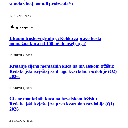
standardnoj ponudi proizvođača
17 RUJNA, 2023
Blog - cijene
Ukupni troškovi gradnje: Koliko zapravo košta
montažna kuća od 100 m² do useljenja?
19 SRPNJA, 2026
Kretanje cijena montažnih kuća na hrvatskom tržištu:
Redakcijski izvještaj za drugo kvartalno razdoblje (Q2)
2026.
15 SRPNJA, 2026
Cijene montažnih kuća na hrvatskom tržištu:
Redakcijski izvještaj za prvo kvartalno razdoblje (Q1)
2026.
2 TRAVNJA, 2026