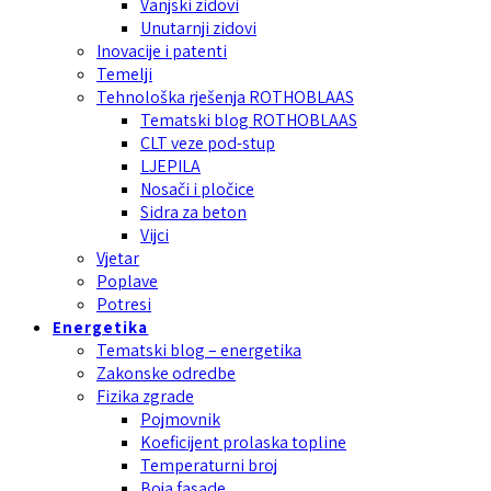
Vanjski zidovi
Unutarnji zidovi
Inovacije i patenti
Temelji
Tehnološka rješenja ROTHOBLAAS
Tematski blog ROTHOBLAAS
CLT veze pod-stup
LJEPILA
Nosači i pločice
Sidra za beton
Vijci
Vjetar
Poplave
Potresi
Energetika
Tematski blog – energetika
Zakonske odredbe
Fizika zgrade
Pojmovnik
Koeficijent prolaska topline
Temperaturni broj
Boja fasade