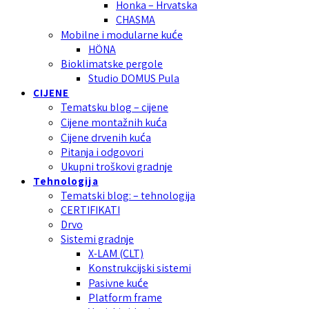
Honka – Hrvatska
CHASMA
Mobilne i modularne kuće
HÖNA
Bioklimatske pergole
Studio DOMUS Pula
CIJENE
Tematsku blog – cijene
Cijene montažnih kuća
Cijene drvenih kuća
Pitanja i odgovori
Ukupni troškovi gradnje
Tehnologija
Tematski blog: – tehnologija
CERTIFIKATI
Drvo
Sistemi gradnje
X-LAM (CLT)
Konstrukcijski sistemi
Pasivne kuće
Platform frame