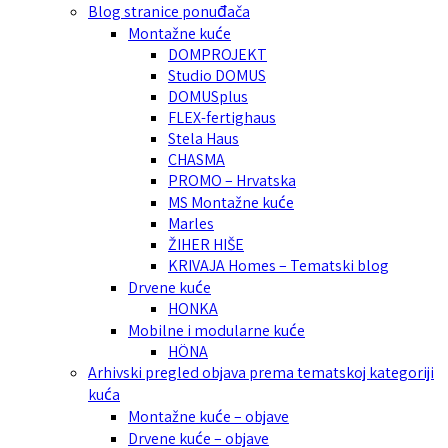
Blog stranice ponuđača
Montažne kuće
DOMPROJEKT
Studio DOMUS
DOMUSplus
FLEX-fertighaus
Stela Haus
CHASMA
PROMO – Hrvatska
MS Montažne kuće
Marles
ŽIHER HIŠE
KRIVAJA Homes – Tematski blog
Drvene kuće
HONKA
Mobilne i modularne kuće
HÖNA
Arhivski pregled objava prema tematskoj kategoriji
kuća
Montažne kuće – objave
Drvene kuće – objave