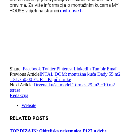
pravima. Za više informacija o montažnim kućama MY
HOUSE vidjeti na stranici
myhouse.hr
Share.
Facebook
Twitter
Pinterest
LinkedIn
Tumblr
Email
Previous Article
INTAL DOM: montažna kuća Dady 55 m2
– 81.750,00 EUR – Ključ u ruke
Next Article
Drvena kuća: model Tormes 29 m2 +10 m2
terasa
Redakcija
Website
RELATED
POSTS
TOP DIZAJN: Obiteljska prizemnica P127 u dvije