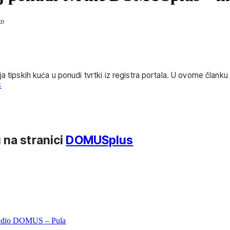
AD
ja tipskih kuća u ponudi tvrtki iz registra portala. U ovome čla
s
 na stranici
DOMUSplus
udio DOMUS – Pula