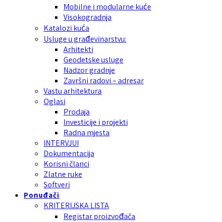
Mobilne i modularne kuće
Visokogradnja
Katalozi kuća
Usluge u građevinarstvu:
Arhitekti
Geodetske usluge
Nadzor gradnje
Završni radovi – adresar
Vastu arhitektura
Oglasi
Prodaja
Investicije i projekti
Radna mjesta
INTERVJUI
Dokumentacija
Korisni članci
Zlatne ruke
Softveri
Ponuđači
KRITERIJSKA LISTA
Registar proizvođača