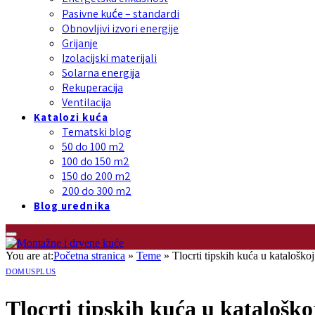
Pasivne kuće – standardi
Obnovljivi izvori energije
Grijanje
Izolacijski materijali
Solarna energija
Rekuperacija
Ventilacija
Katalozi kuća
Tematski blog
50 do 100 m2
100 do 150 m2
150 do 200 m2
200 do 300 m2
Blog urednika
You are at:
Početna stranica
»
Teme
»
Tlocrti tipskih kuća u kataloš
DOMUSPLUS
Tlocrti tipskih kuća u kataloš