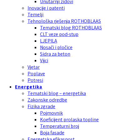
Unutarnji zidovi
Inovacije i patenti
Temelji
Tehnološka rješenja ROTHOBLAAS
Tematski blog ROTHOBLAAS
CLT veze pod-stup
LJEPILA
Nosači i pločice
Sidra za beton
Vijci
Vjetar
Poplave
Potresi
Energetika
Tematski blog – energetika
Zakonske odredbe
Fizika zgrade
Pojmovnik
Koeficijent prolaska topline
Temperaturni broj
Boja fasade
Energetska efikasnost