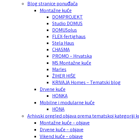
Blog stranice ponuđača
Montažne kuće
DOMPROJEKT
Studio DOMUS
DOMUSplus
FLEX-fertighaus
Stela Haus
CHASMA
PROMO – Hrvatska
MS Montažne kuće
Marles
ŽIHER HIŠE
KRIVAJA Homes – Tematski blog
Drvene kuće
HONKA
Mobilne i modularne kuće
HÖNA
Arhivski pregled objava prema tematskoj kategoriji 
Montažne kuće – objave
Drvene kuće – objave
Vikend kuće – objave