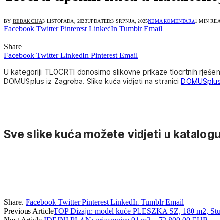
BY
REDAKCIJA
3 LISTOPADA, 2023
UPDATED:
3 SRPNJA, 2025
NEMA KOMENTARA
1 MIN RE
Facebook
Twitter
Pinterest
LinkedIn
Tumblr
Email
Share
Facebook
Twitter
LinkedIn
Pinterest
Email
U kategoriji TLOCRTI donosimo slikovne prikaze tlocrtnih rješen
DOMUSplus iz Zagreba. Slike kuća vidjeti na stranici
DOMUSplu
Sve slike kuća možete vidjeti u katalogu
Share.
Facebook
Twitter
Pinterest
LinkedIn
Tumblr
Email
Previous Article
TOP Dizajn: model kuće PLESZKA SZ, 180 m2, St
Next Article
IDEJNI PLAN: prizemnica 91 m2 – 72.800,00 EUR