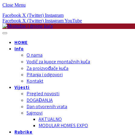
Close Menu
Facebook
X (Twitter)
Instagram
Facebook
X (Twitter)
Instagram
YouTube
HOME
Info
O nama
Vodič za kupce montažnih kuća
Za proizvođače kuća
Pitanja i odgovori
Kontakt
Vijesti
Pregled novosti
DOGAĐANJA
Dan otvorenih vrata
Sajmovi
AKTUALNO
MODULAR HOMES EXPO
Rubrike