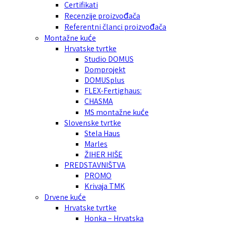
Certifikati
Recenzije proizvođača
Referentni članci proizvođača
Montažne kuće
Hrvatske tvrtke
Studio DOMUS
Domprojekt
DOMUSplus
FLEX-Fertighaus:
CHASMA
MS montažne kuće
Slovenske tvrtke
Stela Haus
Marles
ŽIHER HIŠE
PREDSTAVNIŠTVA
PROMO
Krivaja TMK
Drvene kuće
Hrvatske tvrtke
Honka – Hrvatska