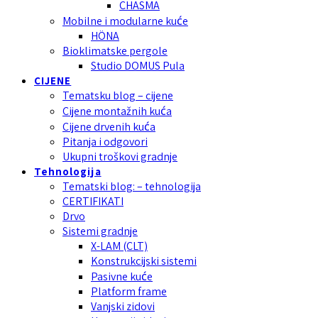
CHASMA
Mobilne i modularne kuće
HÖNA
Bioklimatske pergole
Studio DOMUS Pula
CIJENE
Tematsku blog – cijene
Cijene montažnih kuća
Cijene drvenih kuća
Pitanja i odgovori
Ukupni troškovi gradnje
Tehnologija
Tematski blog: – tehnologija
CERTIFIKATI
Drvo
Sistemi gradnje
X-LAM (CLT)
Konstrukcijski sistemi
Pasivne kuće
Platform frame
Vanjski zidovi