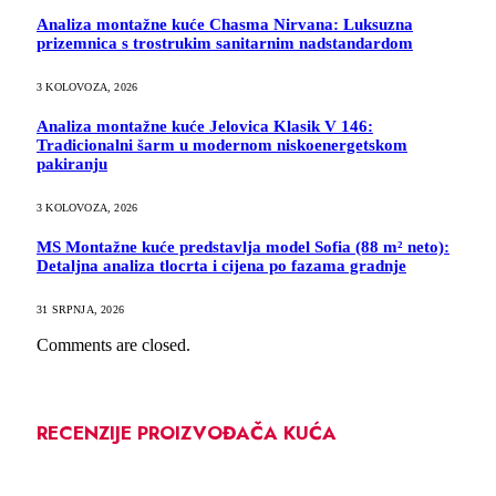
Analiza montažne kuće Chasma Nirvana: Luksuzna
prizemnica s trostrukim sanitarnim nadstandardom
3 KOLOVOZA, 2026
Analiza montažne kuće Jelovica Klasik V 146:
Tradicionalni šarm u modernom niskoenergetskom
pakiranju
3 KOLOVOZA, 2026
MS Montažne kuće predstavlja model Sofia (88 m² neto):
Detaljna analiza tlocrta i cijena po fazama gradnje
31 SRPNJA, 2026
Comments are closed.
RECENZIJE PROIZVOĐAČA KUĆA