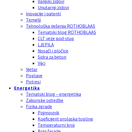
Vanjski zidovi
Unutarnji zidovi
Inovacije i patenti
Temelji
Tehnološka rješenja ROTHOBLAAS
Tematski blog ROTHOBLAAS
CLT veze pod-stup
LJEPILA
Nosači i pločice
Sidra za beton
Vijci
Vjetar
Poplave
Potresi
Energetika
Tematski blog – energetika
Zakonske odredbe
Fizika zgrade
Pojmovnik
Koeficijent prolaska topline
Temperaturni broj
Boja fasade