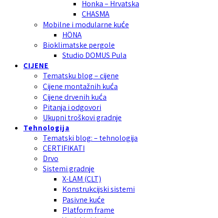
Honka – Hrvatska
CHASMA
Mobilne i modularne kuće
HÖNA
Bioklimatske pergole
Studio DOMUS Pula
CIJENE
Tematsku blog – cijene
Cijene montažnih kuća
Cijene drvenih kuća
Pitanja i odgovori
Ukupni troškovi gradnje
Tehnologija
Tematski blog: – tehnologija
CERTIFIKATI
Drvo
Sistemi gradnje
X-LAM (CLT)
Konstrukcijski sistemi
Pasivne kuće
Platform frame