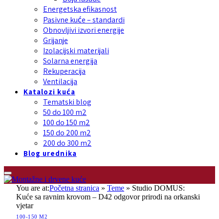
Energetska efikasnost
Pasivne kuće – standardi
Obnovljivi izvori energije
Grijanje
Izolacijski materijali
Solarna energija
Rekuperacija
Ventilacija
Katalozi kuća
Tematski blog
50 do 100 m2
100 do 150 m2
150 do 200 m2
200 do 300 m2
Blog urednika
You are at:
Početna stranica
»
Teme
»
Studio DOMUS:
Kuće sa ravnim krovom – D42 odgovor prirodi na orkanski
vjetar
100-150 M2