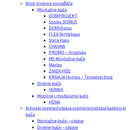
Blog stranice ponuđača
Montažne kuće
DOMPROJEKT
Studio DOMUS
DOMUSplus
FLEX-fertighaus
Stela Haus
CHASMA
PROMO – Hrvatska
MS Montažne kuće
Marles
ŽIHER HIŠE
KRIVAJA Homes – Tematski blog
Drvene kuće
HONKA
Mobilne i modularne kuće
HÖNA
Arhivski pregled objava prema tematskoj kategoriji
kuća
Montažne kuće – objave
Drvene kuće – objave