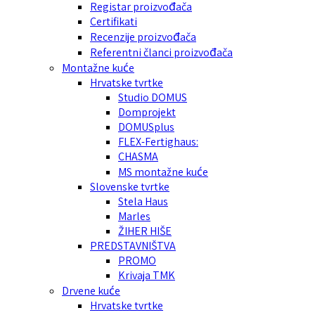
Registar proizvođača
Certifikati
Recenzije proizvođača
Referentni članci proizvođača
Montažne kuće
Hrvatske tvrtke
Studio DOMUS
Domprojekt
DOMUSplus
FLEX-Fertighaus:
CHASMA
MS montažne kuće
Slovenske tvrtke
Stela Haus
Marles
ŽIHER HIŠE
PREDSTAVNIŠTVA
PROMO
Krivaja TMK
Drvene kuće
Hrvatske tvrtke