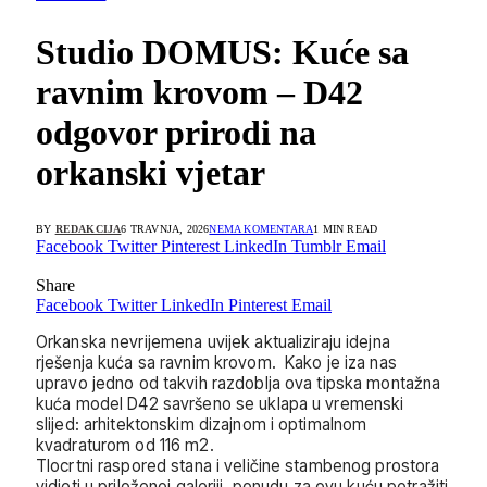
Studio DOMUS: Kuće sa
ravnim krovom – D42
odgovor prirodi na
orkanski vjetar
BY
REDAKCIJA
6 TRAVNJA, 2026
NEMA KOMENTARA
1 MIN READ
Facebook
Twitter
Pinterest
LinkedIn
Tumblr
Email
Share
Facebook
Twitter
LinkedIn
Pinterest
Email
Orkanska nevrijemena uvijek aktualiziraju idejna
rješenja kuća sa ravnim krovom. Kako je iza nas
upravo jedno od takvih razdoblja ova tipska montažna
kuća model D42 savršeno se uklapa u vremenski
slijed: arhitektonskim dizajnom i optimalnom
kvadraturom od 116 m2.
Tlocrtni raspored stana i veličine stambenog prostora
vidjeti u priloženoj galeriji, ponudu za ovu kuću potražiti