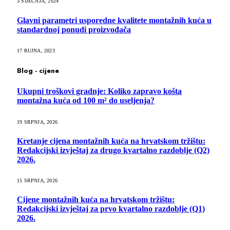
3 SIJEČNJA, 2024
Glavni parametri usporedne kvalitete montažnih kuća u
standardnoj ponudi proizvođača
17 RUJNA, 2023
Blog - cijene
Ukupni troškovi gradnje: Koliko zapravo košta
montažna kuća od 100 m² do useljenja?
19 SRPNJA, 2026
Kretanje cijena montažnih kuća na hrvatskom tržištu:
Redakcijski izvještaj za drugo kvartalno razdoblje (Q2)
2026.
15 SRPNJA, 2026
Cijene montažnih kuća na hrvatskom tržištu:
Redakcijski izvještaj za prvo kvartalno razdoblje (Q1)
2026.