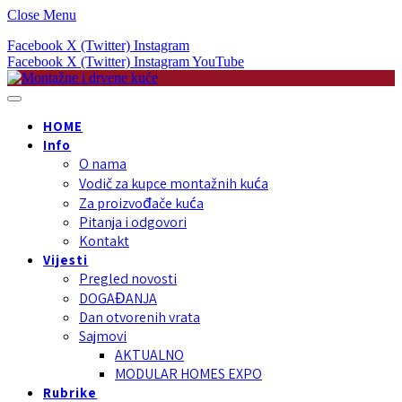
Close Menu
Facebook
X (Twitter)
Instagram
Facebook
X (Twitter)
Instagram
YouTube
HOME
Info
O nama
Vodič za kupce montažnih kuća
Za proizvođače kuća
Pitanja i odgovori
Kontakt
Vijesti
Pregled novosti
DOGAĐANJA
Dan otvorenih vrata
Sajmovi
AKTUALNO
MODULAR HOMES EXPO
Rubrike