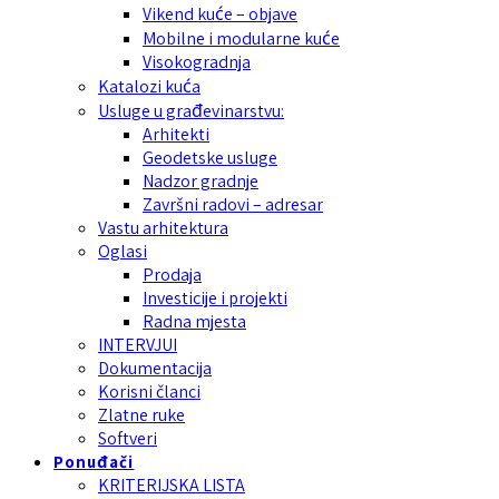
Vikend kuće – objave
Mobilne i modularne kuće
Visokogradnja
Katalozi kuća
Usluge u građevinarstvu:
Arhitekti
Geodetske usluge
Nadzor gradnje
Završni radovi – adresar
Vastu arhitektura
Oglasi
Prodaja
Investicije i projekti
Radna mjesta
INTERVJUI
Dokumentacija
Korisni članci
Zlatne ruke
Softveri
Ponuđači
KRITERIJSKA LISTA