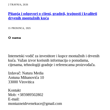
2 TRAVNJA, 2026
Pitanja i odgovori o cijeni, gradnji, trajnosti i kvaliteti
drvenih montažnih kuća
15 PROSINCA, 2025
O nama
Internetski vodič za investitore i kupce montažnih i drvenih
kuća. Važan izvor korisnih informacija o ponudama,
cijenama, tehnologiji gradnje i referencama proizvođača.
Izdavač: Natura Media
Antuna Mihanovića 10
33000 Virovitica
Kontakt
Mob: +385989502802
E-mail:
montazneidrvenekuce@gmail.com