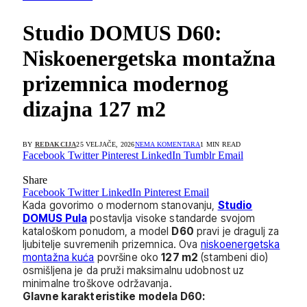
Studio DOMUS D60:
Niskoenergetska montažna
prizemnica modernog
dizajna 127 m2
BY
REDAKCIJA
25 VELJAČE, 2026
NEMA KOMENTARA
1 MIN READ
Facebook
Twitter
Pinterest
LinkedIn
Tumblr
Email
Share
Facebook
Twitter
LinkedIn
Pinterest
Email
Kada govorimo o modernom stanovanju,
Studio
DOMUS Pula
postavlja visoke standarde svojom
kataloškom ponudom, a model
D60
pravi je dragulj za
ljubitelje suvremenih prizemnica. Ova
niskoenergetska
montažna kuća
površine oko
127 m2
(stambeni dio)
osmišljena je da pruži maksimalnu udobnost uz
minimalne troškove održavanja.
Glavne karakteristike modela D60: