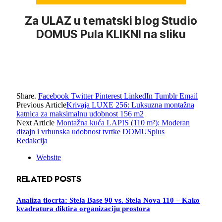
Za ULAZ u tematski blog Studio
DOMUS Pula KLIKNI na sliku
Share.
Facebook
Twitter
Pinterest
LinkedIn
Tumblr
Email
Previous Article
Krivaja LUXE 256: Luksuzna montažna
katnica za maksimalnu udobnost 156 m2
Next Article
Montažna kuća LAPIS (110 m²): Moderan
dizajn i vrhunska udobnost tvrtke DOMUSplus
Redakcija
Website
RELATED
POSTS
Analiza tlocrta: Stela Base 90 vs. Stela Nova 110 – Kako
kvadratura diktira organizaciju prostora