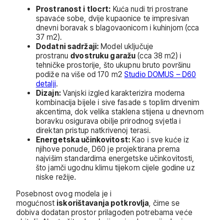
Prostranost i tlocrt:
Kuća nudi tri prostrane
spavaće sobe, dvije kupaonice te impresivan
dnevni boravak s blagovaonicom i kuhinjom (cca
37 m2).
Dodatni sadržaji:
Model uključuje
prostranu
dvostruku garažu
(cca 38 m2) i
tehničke prostorije, što ukupnu bruto površinu
podiže na više od 170 m2
Studio DOMUS – D60
detalji
.
Dizajn:
Vanjski izgled karakterizira moderna
kombinacija bijele i sive fasade s toplim drvenim
akcentima, dok velika staklena stijena u dnevnom
boravku osigurava obilje prirodnog svjetla i
direktan pristup natkrivenoj terasi.
Energetska učinkovitost:
Kao i sve kuće iz
njihove ponude, D60 je projektirana prema
najvišim standardima energetske učinkovitosti,
što jamči ugodnu klimu tijekom cijele godine uz
niske režije.
Posebnost ovog modela je i
mogućnost
iskorištavanja potkrovlja
, čime se
dobiva dodatan prostor prilagođen potrebama veće