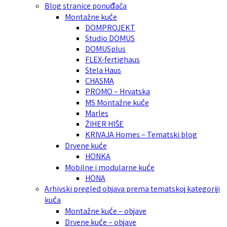
Blog stranice ponuđača
Montažne kuće
DOMPROJEKT
Studio DOMUS
DOMUSplus
FLEX-fertighaus
Stela Haus
CHASMA
PROMO – Hrvatska
MS Montažne kuće
Marles
ŽIHER HIŠE
KRIVAJA Homes – Tematski blog
Drvene kuće
HONKA
Mobilne i modularne kuće
HÖNA
Arhivski pregled objava prema tematskoj kategoriji
kuća
Montažne kuće – objave
Drvene kuće – objave