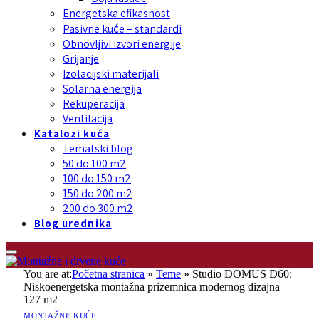
Energetska efikasnost
Pasivne kuće – standardi
Obnovljivi izvori energije
Grijanje
Izolacijski materijali
Solarna energija
Rekuperacija
Ventilacija
Katalozi kuća
Tematski blog
50 do 100 m2
100 do 150 m2
150 do 200 m2
200 do 300 m2
Blog urednika
You are at:
Početna stranica
»
Teme
»
Studio DOMUS D60:
Niskoenergetska montažna prizemnica modernog dizajna
127 m2
MONTAŽNE KUĆE