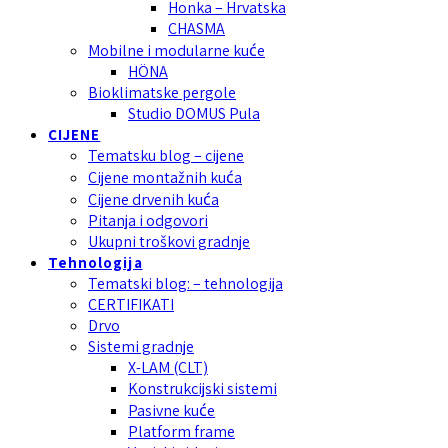
Honka – Hrvatska
CHASMA
Mobilne i modularne kuće
HÖNA
Bioklimatske pergole
Studio DOMUS Pula
CIJENE
Tematsku blog – cijene
Cijene montažnih kuća
Cijene drvenih kuća
Pitanja i odgovori
Ukupni troškovi gradnje
Tehnologija
Tematski blog: – tehnologija
CERTIFIKATI
Drvo
Sistemi gradnje
X-LAM (CLT)
Konstrukcijski sistemi
Pasivne kuće
Platform frame