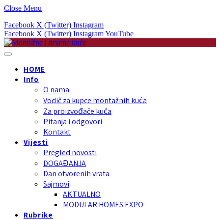
Close Menu
Facebook
X (Twitter)
Instagram
Facebook
X (Twitter)
Instagram
YouTube
HOME
Info
O nama
Vodič za kupce montažnih kuća
Za proizvođače kuća
Pitanja i odgovori
Kontakt
Vijesti
Pregled novosti
DOGAĐANJA
Dan otvorenih vrata
Sajmovi
AKTUALNO
MODULAR HOMES EXPO
Rubrike