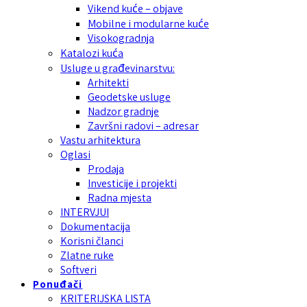
Vikend kuće – objave
Mobilne i modularne kuće
Visokogradnja
Katalozi kuća
Usluge u građevinarstvu:
Arhitekti
Geodetske usluge
Nadzor gradnje
Završni radovi – adresar
Vastu arhitektura
Oglasi
Prodaja
Investicije i projekti
Radna mjesta
INTERVJUI
Dokumentacija
Korisni članci
Zlatne ruke
Softveri
Ponuđači
KRITERIJSKA LISTA