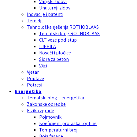
Vanjski zidovi
Unutarnji zidovi
Inovacije i patenti
Temelji
Tehnološka rješenja ROTHOBLAAS
Tematski blog ROTHOBLAAS
CLT veze pod-stup
LJEPILA
Nosači i pločice
Sidra za beton
Vijci
Vjetar
Poplave
Potresi
Energetika
Tematski blog – energetika
Zakonske odredbe
Fizika zgrade
Pojmovnik
Koeficijent prolaska topline
Temperaturni broj
Boja fasade