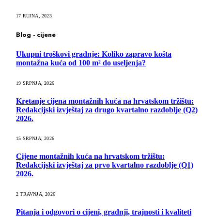
17 RUJNA, 2023
Blog - cijene
Ukupni troškovi gradnje: Koliko zapravo košta
montažna kuća od 100 m² do useljenja?
19 SRPNJA, 2026
Kretanje cijena montažnih kuća na hrvatskom tržištu:
Redakcijski izvještaj za drugo kvartalno razdoblje (Q2)
2026.
15 SRPNJA, 2026
Cijene montažnih kuća na hrvatskom tržištu:
Redakcijski izvještaj za prvo kvartalno razdoblje (Q1)
2026.
2 TRAVNJA, 2026
Pitanja i odgovori o cijeni, gradnji, trajnosti i kvaliteti