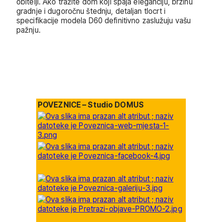
obitelji. Ako tražite dom koji spaja eleganciju, brzinu
gradnje i dugoročnu štednju,
detaljan tlocrt i
specifikacije
modela D60 definitivno zaslužuju vašu
pažnju.
POVEZNICE – Studio DOMUS