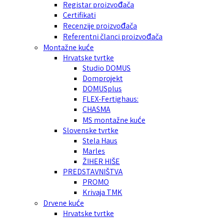
Registar proizvođača
Certifikati
Recenzije proizvođača
Referentni članci proizvođača
Montažne kuće
Hrvatske tvrtke
Studio DOMUS
Domprojekt
DOMUSplus
FLEX-Fertighaus:
CHASMA
MS montažne kuće
Slovenske tvrtke
Stela Haus
Marles
ŽIHER HIŠE
PREDSTAVNIŠTVA
PROMO
Krivaja TMK
Drvene kuće
Hrvatske tvrtke