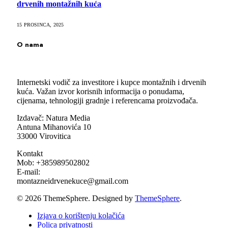
drvenih montažnih kuća
15 PROSINCA, 2025
O nama
Internetski vodič za investitore i kupce montažnih i drvenih
kuća. Važan izvor korisnih informacija o ponudama,
cijenama, tehnologiji gradnje i referencama proizvođača.
Izdavač: Natura Media
Antuna Mihanovića 10
33000 Virovitica
Kontakt
Mob: +385989502802
E-mail:
montazneidrvenekuce@gmail.com
© 2026 ThemeSphere. Designed by
ThemeSphere
.
Izjava o korištenju kolačića
Polica privatnosti