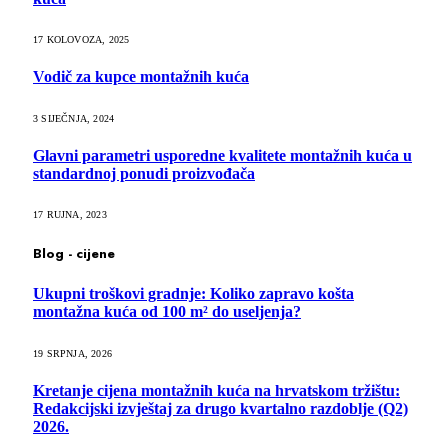
17 KOLOVOZA, 2025
Vodič za kupce montažnih kuća
3 SIJEČNJA, 2024
Glavni parametri usporedne kvalitete montažnih kuća u
standardnoj ponudi proizvođača
17 RUJNA, 2023
Blog - cijene
Ukupni troškovi gradnje: Koliko zapravo košta
montažna kuća od 100 m² do useljenja?
19 SRPNJA, 2026
Kretanje cijena montažnih kuća na hrvatskom tržištu:
Redakcijski izvještaj za drugo kvartalno razdoblje (Q2)
2026.