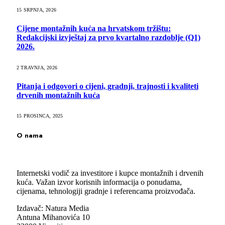
15 SRPNJA, 2026
Cijene montažnih kuća na hrvatskom tržištu:
Redakcijski izvještaj za prvo kvartalno razdoblje (Q1)
2026.
2 TRAVNJA, 2026
Pitanja i odgovori o cijeni, gradnji, trajnosti i kvaliteti
drvenih montažnih kuća
15 PROSINCA, 2025
O nama
Internetski vodič za investitore i kupce montažnih i drvenih
kuća. Važan izvor korisnih informacija o ponudama,
cijenama, tehnologiji gradnje i referencama proizvođača.
Izdavač: Natura Media
Antuna Mihanovića 10