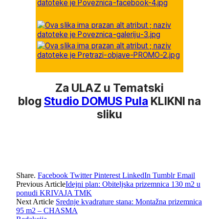
Za ULAZ u Tematski
blog
Studio DOMUS Pula
KLIKNI na
sliku
Share.
Facebook
Twitter
Pinterest
LinkedIn
Tumblr
Email
Previous Article
Idejni plan: Obiteljska prizemnica 130 m2 u
ponudi KRIVAJA TMK
Next Article
Srednje kvadrature stana: Montažna prizemnica
95 m2 – CHASMA