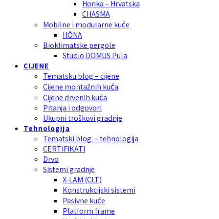
Honka – Hrvatska
CHASMA
Mobilne i modularne kuće
HÖNA
Bioklimatske pergole
Studio DOMUS Pula
CIJENE
Tematsku blog – cijene
Cijene montažnih kuća
Cijene drvenih kuća
Pitanja i odgovori
Ukupni troškovi gradnje
Tehnologija
Tematski blog: – tehnologija
CERTIFIKATI
Drvo
Sistemi gradnje
X-LAM (CLT)
Konstrukcijski sistemi
Pasivne kuće
Platform frame