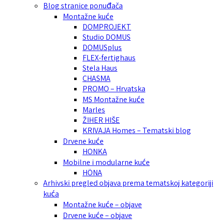
Blog stranice ponuđača
Montažne kuće
DOMPROJEKT
Studio DOMUS
DOMUSplus
FLEX-fertighaus
Stela Haus
CHASMA
PROMO – Hrvatska
MS Montažne kuće
Marles
ŽIHER HIŠE
KRIVAJA Homes – Tematski blog
Drvene kuće
HONKA
Mobilne i modularne kuće
HÖNA
Arhivski pregled objava prema tematskoj kategoriji
kuća
Montažne kuće – objave
Drvene kuće – objave