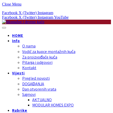
Close Menu
Facebook
X (Twitter)
Instagram
Facebook
X (Twitter)
Instagram
YouTube
HOME
Info
O nama
Vodič za kupce montažnih kuća
Za proizvođače kuća
Pitanja i odgovori
Kontakt
Vijesti
Pregled novosti
DOGAĐANJA
Dan otvorenih vrata
Sajmovi
AKTUALNO
MODULAR HOMES EXPO
Rubrike