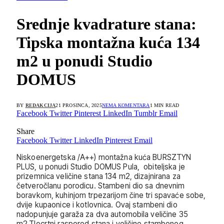
Srednje kvadrature stana:
Tipska montažna kuća 134
m2 u ponudi Studio
DOMUS
BY
REDAKCIJA
21 PROSINCA, 2025
NEMA KOMENTARA
1 MIN READ
Facebook
Twitter
Pinterest
LinkedIn
Tumblr
Email
Share
Facebook
Twitter
LinkedIn
Pinterest
Email
Niskoenergetska /A++) montažna kuća BURSZTYN
PLUS, u ponudi Studio DOMUS Pula, obiteljska je
prizemnica veličine stana 134 m2, dizajnirana za
četveročlanu porodicu. Stambeni dio sa dnevnim
boravkom, kuhinjom trpezarijom čine tri spavaće sobe,
dvije kupaonice i kotlovnica. Ovaj stambeni dio
nadopunjuje garaža za dva automobila veličine 35
m2.Tlocrtni raspored stana i veličine stambenog