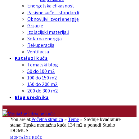
Energetska efikasnost
Pasivne kuće – standardi
Obnovljivi izvori energije
Grijanje
Izolacijski materijali
Solarna energija
Rekuperacija
Ventilacija
Katalozi kuća
Tematski blog
50 do 100 m2
100 do 150 m2
150 do 200 m2
200 do 300 m2
Blog urednika
You are at:
Početna stranica
»
Teme
»
Srednje kvadrature
stana: Tipska montažna kuća 134 m2 u ponudi Studio
DOMUS
MONTAŽNE KUĆE