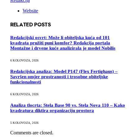
Redakcija
Website
RELATED
POSTS
Redakcijski osvrt: Može li obiteljska kuća od 101
kvadrata pružiti puni komfor? Redakcija portala
Montažne i drvene kuće analizirala je model Nobilis
6 KOLOVOZA, 2026
Redakcijska analiza: Model P147 (Flex Fertighaus) –
Savršen omjer prostranosti i trosobne obiteljske
funkcionalnosti
6 KOLOVOZA, 2026
Analiza tlocrta: Stela Base 90 vs. Stela Nova 110 – Kako
kvadratura diktira organizaciju prostora
5 KOLOVOZA, 2026
Comments are closed.