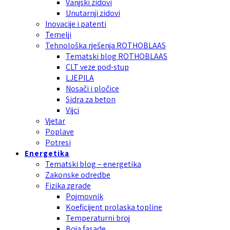
Vanjski zidovi
Unutarnji zidovi
Inovacije i patenti
Temelji
Tehnološka rješenja ROTHOBLAAS
Tematski blog ROTHOBLAAS
CLT veze pod-stup
LJEPILA
Nosači i pločice
Sidra za beton
Vijci
Vjetar
Poplave
Potresi
Energetika
Tematski blog – energetika
Zakonske odredbe
Fizika zgrade
Pojmovnik
Koeficijent prolaska topline
Temperaturni broj
Boja fasade