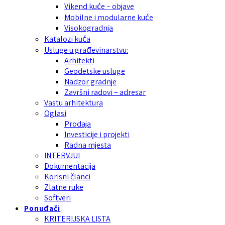
Vikend kuće – objave
Mobilne i modularne kuće
Visokogradnja
Katalozi kuća
Usluge u građevinarstvu:
Arhitekti
Geodetske usluge
Nadzor gradnje
Završni radovi – adresar
Vastu arhitektura
Oglasi
Prodaja
Investicije i projekti
Radna mjesta
INTERVJUI
Dokumentacija
Korisni članci
Zlatne ruke
Softveri
Ponuđači
KRITERIJSKA LISTA