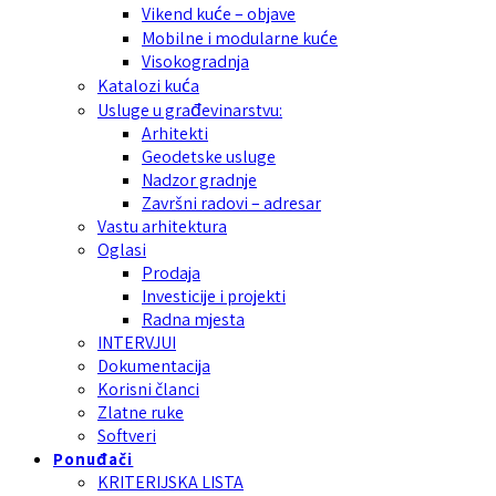
Vikend kuće – objave
Mobilne i modularne kuće
Visokogradnja
Katalozi kuća
Usluge u građevinarstvu:
Arhitekti
Geodetske usluge
Nadzor gradnje
Završni radovi – adresar
Vastu arhitektura
Oglasi
Prodaja
Investicije i projekti
Radna mjesta
INTERVJUI
Dokumentacija
Korisni članci
Zlatne ruke
Softveri
Ponuđači
KRITERIJSKA LISTA