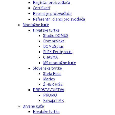
Registar proizvođača
Certifikati
Recenzije proizvođača
Referentni članci proizvođača
Montažne kuće
Hrvatske tvrtke
Studio DOMUS
Domprojekt
DOMUSplus
FLEX-Fertighaus:
CHASMA
MS montažne kuće
Slovenske tvrtke
Stela Haus
Marles
ŽIHER HIŠE
PREDSTAVNIŠTVA
PROMO
Krivaja TMK
Drvene kuće
Hrvatske tvrtke