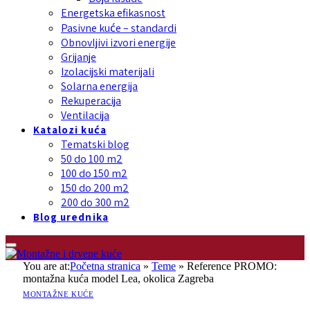
Energetska efikasnost
Pasivne kuće – standardi
Obnovljivi izvori energije
Grijanje
Izolacijski materijali
Solarna energija
Rekuperacija
Ventilacija
Katalozi kuća
Tematski blog
50 do 100 m2
100 do 150 m2
150 do 200 m2
200 do 300 m2
Blog urednika
You are at:
Početna stranica
»
Teme
»
Reference PROMO:
montažna kuća model Lea, okolica Zagreba
MONTAŽNE KUĆE