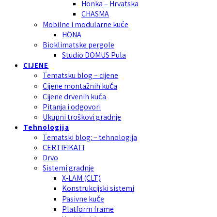
Honka – Hrvatska
CHASMA
Mobilne i modularne kuće
HÖNA
Bioklimatske pergole
Studio DOMUS Pula
CIJENE
Tematsku blog – cijene
Cijene montažnih kuća
Cijene drvenih kuća
Pitanja i odgovori
Ukupni troškovi gradnje
Tehnologija
Tematski blog: – tehnologija
CERTIFIKATI
Drvo
Sistemi gradnje
X-LAM (CLT)
Konstrukcijski sistemi
Pasivne kuće
Platform frame