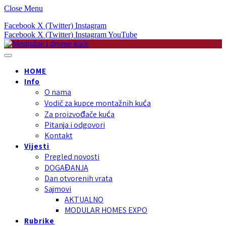
Close Menu
Facebook
X (Twitter)
Instagram
Facebook
X (Twitter)
Instagram
YouTube
HOME
Info
O nama
Vodič za kupce montažnih kuća
Za proizvođače kuća
Pitanja i odgovori
Kontakt
Vijesti
Pregled novosti
DOGAĐANJA
Dan otvorenih vrata
Sajmovi
AKTUALNO
MODULAR HOMES EXPO
Rubrike