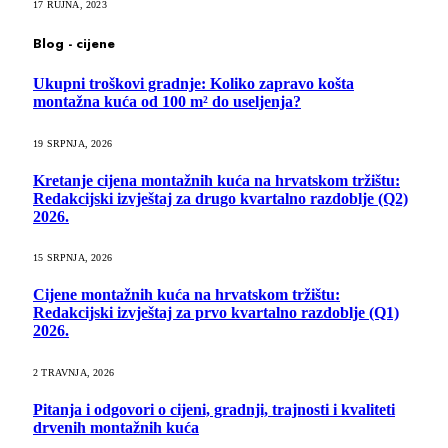
17 RUJNA, 2023
Blog - cijene
Ukupni troškovi gradnje: Koliko zapravo košta
montažna kuća od 100 m² do useljenja?
19 SRPNJA, 2026
Kretanje cijena montažnih kuća na hrvatskom tržištu:
Redakcijski izvještaj za drugo kvartalno razdoblje (Q2)
2026.
15 SRPNJA, 2026
Cijene montažnih kuća na hrvatskom tržištu:
Redakcijski izvještaj za prvo kvartalno razdoblje (Q1)
2026.
2 TRAVNJA, 2026
Pitanja i odgovori o cijeni, gradnji, trajnosti i kvaliteti
drvenih montažnih kuća