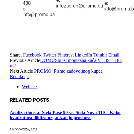
e:
488
e:
infozagreb@promo.ba
e:
info@promo.
info@promo.ba
Share.
Facebook
Twitter
Pinterest
LinkedIn
Tumblr
Email
Previous Article
DOMUSplus: montažna kuća VITIS – 182
m2
Next Article
PROMO: Pismo zadovoljnog kupca
Redakcija
Website
RELATED
POSTS
Analiza tlocrta: Stela Base 90 vs. Stela Nova 110 – Kako
kvadratura diktira organizaciju prostora
5 KOLOVOZA, 2026