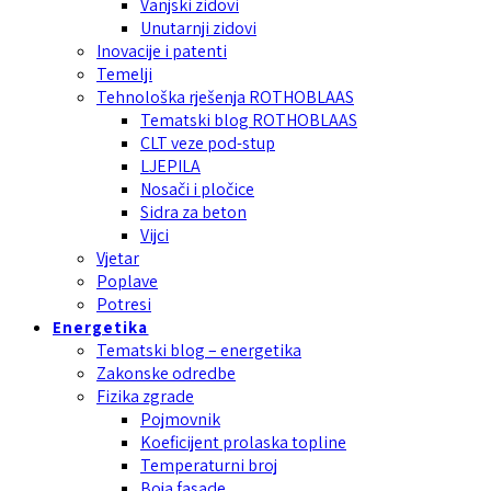
Vanjski zidovi
Unutarnji zidovi
Inovacije i patenti
Temelji
Tehnološka rješenja ROTHOBLAAS
Tematski blog ROTHOBLAAS
CLT veze pod-stup
LJEPILA
Nosači i pločice
Sidra za beton
Vijci
Vjetar
Poplave
Potresi
Energetika
Tematski blog – energetika
Zakonske odredbe
Fizika zgrade
Pojmovnik
Koeficijent prolaska topline
Temperaturni broj
Boja fasade