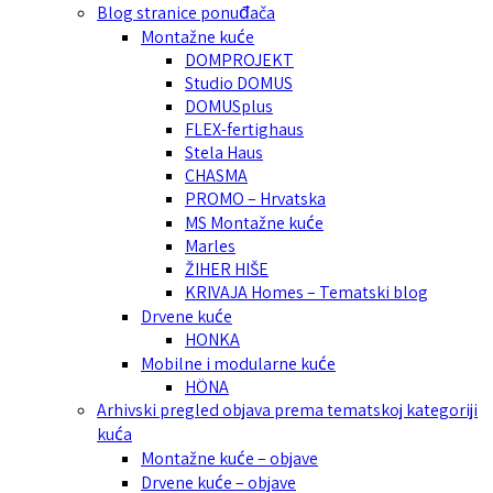
Blog stranice ponuđača
Montažne kuće
DOMPROJEKT
Studio DOMUS
DOMUSplus
FLEX-fertighaus
Stela Haus
CHASMA
PROMO – Hrvatska
MS Montažne kuće
Marles
ŽIHER HIŠE
KRIVAJA Homes – Tematski blog
Drvene kuće
HONKA
Mobilne i modularne kuće
HÖNA
Arhivski pregled objava prema tematskoj kategoriji
kuća
Montažne kuće – objave
Drvene kuće – objave