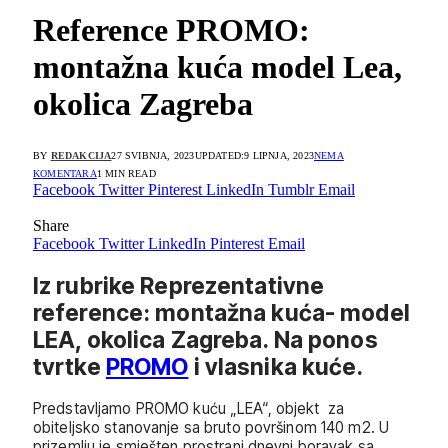
Reference PROMO:
montažna kuća model Lea,
okolica Zagreba
BY
REDAKCIJA
27 SVIBNJA, 2023
UPDATED:
9 LIPNJA, 2023
NEMA
KOMENTARA
1 MIN READ
Facebook
Twitter
Pinterest
LinkedIn
Tumblr
Email
Share
Facebook
Twitter
LinkedIn
Pinterest
Email
Iz rubrike Reprezentativne
reference: montažna kuća- model
LEA, okolica Zagreba. Na ponos
tvrtke
PROMO
i vlasnika kuće.
Predstavljamo PROMO kuću „LEA“, objekt za
obiteljsko stanovanje sa bruto površinom 140 m2. U
prizemlju je smješten prostrani dnevni boravak sa