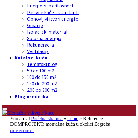
Energetska efikasnost
Pasivne kuće – standardi
Obnovljivi izvori energije
Grijanje
Izolacijski materijali
Solarna energija
Rekuperacija
Ventilacija
Katalozi kuća
Tematski blog
50 do 100 m2
100 do 150 m2
150 do 200 m2
200 do 300 m2
Blog urednika
You are at:
Početna stranica
»
Teme
»
Reference
DOMPROJEKT: montažna kuća u okolici Zagreba
DOMPROJEKT