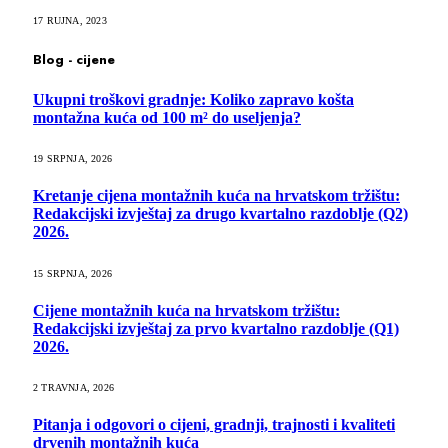
17 RUJNA, 2023
Blog - cijene
Ukupni troškovi gradnje: Koliko zapravo košta
montažna kuća od 100 m² do useljenja?
19 SRPNJA, 2026
Kretanje cijena montažnih kuća na hrvatskom tržištu:
Redakcijski izvještaj za drugo kvartalno razdoblje (Q2)
2026.
15 SRPNJA, 2026
Cijene montažnih kuća na hrvatskom tržištu:
Redakcijski izvještaj za prvo kvartalno razdoblje (Q1)
2026.
2 TRAVNJA, 2026
Pitanja i odgovori o cijeni, gradnji, trajnosti i kvaliteti
drvenih montažnih kuća