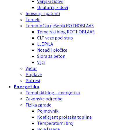
Vanjski zidovi
Unutarnji zidovi
Inovacije i patenti
Temelji
Tehnološka rješenja ROTHOBLAAS
Tematski blog ROTHOBLAAS
CLT veze pod-stup
LJEPILA
Nosači i pločice
Sidra za beton
Vijci
Vjetar
Poplave
Potresi
Energetika
Tematski blog – energetika
Zakonske odredbe
Fizika zgrade
Pojmovnik
Koeficijent prolaska topline
Temperaturni broj
Boja fasade