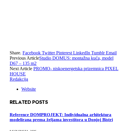
Share.
Facebook
Twitter
Pinterest
LinkedIn
Tumblr
Email
Previous Article
Studio DOMUS: montažna kuća, model
D67 – 135 m2
Next Article
PROMO- niskoenergetska prizemnica PIXEL
HOUSE
Redakcija
Website
RELATED
POSTS
Reference DOMPROJEKT: Individualna arhitektura
modelirana prema željama investitora u Donjoj Bistri