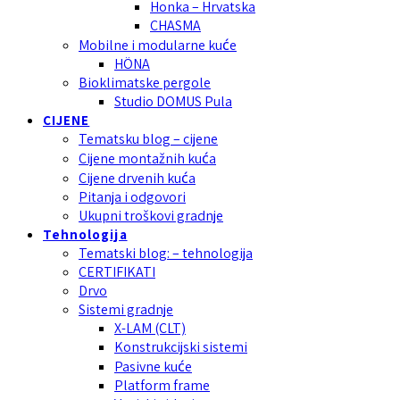
Honka – Hrvatska
CHASMA
Mobilne i modularne kuće
HÖNA
Bioklimatske pergole
Studio DOMUS Pula
CIJENE
Tematsku blog – cijene
Cijene montažnih kuća
Cijene drvenih kuća
Pitanja i odgovori
Ukupni troškovi gradnje
Tehnologija
Tematski blog: – tehnologija
CERTIFIKATI
Drvo
Sistemi gradnje
X-LAM (CLT)
Konstrukcijski sistemi
Pasivne kuće
Platform frame