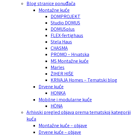
Blog stranice ponuđača
Montažne kuće
DOMPROJEKT
Studio DOMUS
DOMUSplus
FLEX-fertighaus
Stela Haus
CHASMA
PROMO – Hrvatska
MS Montažne kuće
Marles
ŽIHER HIŠE
KRIVAJA Homes – Tematski blog
Drvene kuće
HONKA
Mobilne i modularne kuće
HÖNA
Arhivski pregled objava prema tematskoj kategoriji
kuća
Montažne kuće – objave
Drvene kuće – objave