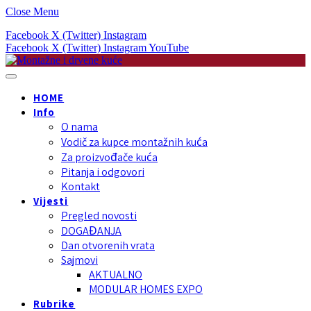
Close Menu
Facebook
X (Twitter)
Instagram
Facebook
X (Twitter)
Instagram
YouTube
HOME
Info
O nama
Vodič za kupce montažnih kuća
Za proizvođače kuća
Pitanja i odgovori
Kontakt
Vijesti
Pregled novosti
DOGAĐANJA
Dan otvorenih vrata
Sajmovi
AKTUALNO
MODULAR HOMES EXPO
Rubrike