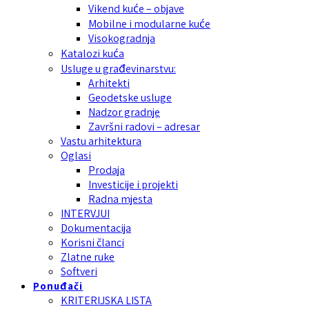
Vikend kuće – objave
Mobilne i modularne kuće
Visokogradnja
Katalozi kuća
Usluge u građevinarstvu:
Arhitekti
Geodetske usluge
Nadzor gradnje
Završni radovi – adresar
Vastu arhitektura
Oglasi
Prodaja
Investicije i projekti
Radna mjesta
INTERVJUI
Dokumentacija
Korisni članci
Zlatne ruke
Softveri
Ponuđači
KRITERIJSKA LISTA