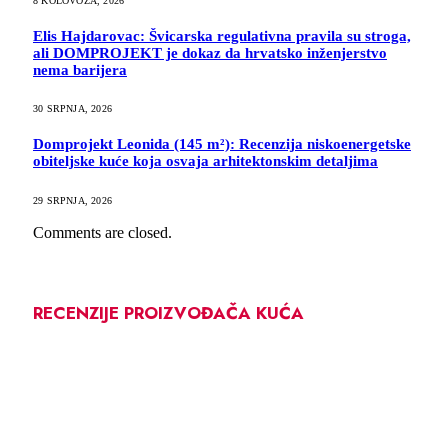
8 KOLOVOZA, 2026
Elis Hajdarovac: Švicarska regulativna pravila su stroga,
ali DOMPROJEKT je dokaz da hrvatsko inženjerstvo
nema barijera
30 SRPNJA, 2026
Domprojekt Leonida (145 m²): Recenzija niskoenergetske
obiteljske kuće koja osvaja arhitektonskim detaljima
29 SRPNJA, 2026
Comments are closed.
RECENZIJE PROIZVOĐAČA KUĆA