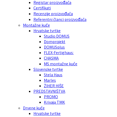
Registar proizvođača
Certifikati
Recenzije proizvođača
Referentni članci proizvođača
Montažne kuće
Hrvatske tvrtke
Studio DOMUS
Domprojekt
DOMUSplus
FLEX-Fertighaus:
CHASMA
MS montažne kuće
Slovenske tvrtke
Stela Haus
Marles
ŽIHER HIŠE
PREDSTAVNIŠTVA
PROMO
Krivaja TMK
Drvene kuće
Hrvatske tvrtke