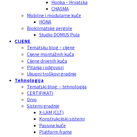
Honka – Hrvatska
CHASMA
Mobilne i modularne kuće
HÖNA
Bioklimatske pergole
Studio DOMUS Pula
CIJENE
Tematsku blog – cijene
Cijene montažnih kuća
Cijene drvenih kuća
Pitanja i odgovori
Ukupni troškovi gradnje
Tehnologija
Tematski blog: – tehnologija
CERTIFIKATI
Drvo
Sistemi gradnje
X-LAM (CLT)
Konstrukcijski sistemi
Pasivne kuće
Platform frame