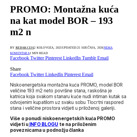
PROMO: Montažna kuća
na kat model BOR – 193
m2 n
BY
REDAKCIJA
2 KOLOVOZA, 2025
UPDATED:
25 SIJEČNJA, 2026
NEMA
KOMENTARA
1 MIN READ
Facebook
Twitter
Pinterest
LinkedIn
Tumblr
Email
Share
Facebook
Twitter
LinkedIn
Pinterest
Email
Niskoenergetska montažna kuća PROMO, model BOR
veličine 193 m2 neto površine stana, raskošna je
katnica koja svakom stanaru kuće nudi intiman kutak sa
odvojenim kupatilom uz svaku sobu Tlocrtni raspored
stana i veličine prostora vidjeti u priloženoj galeriji.
Više o ponudi niskoenergetskih kuća PROMO
vidjeti u
INFO BLOGU
te na priloženim
poveznicama u podnožju članka