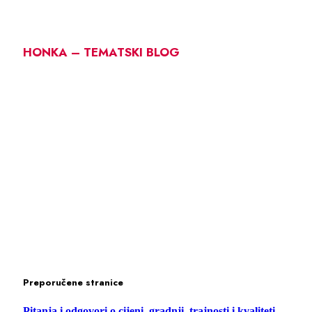
HONKA – TEMATSKI BLOG
Preporučene stranice
Pitanja i odgovori o cijeni, gradnji, trajnosti i kvaliteti