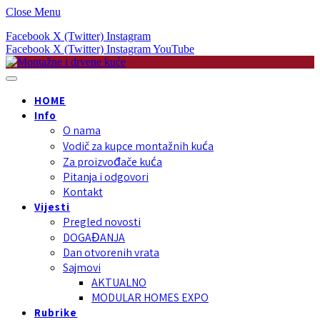
Close Menu
Facebook
X (Twitter)
Instagram
Facebook
X (Twitter)
Instagram
YouTube
HOME
Info
O nama
Vodič za kupce montažnih kuća
Za proizvođače kuća
Pitanja i odgovori
Kontakt
Vijesti
Pregled novosti
DOGAĐANJA
Dan otvorenih vrata
Sajmovi
AKTUALNO
MODULAR HOMES EXPO
Rubrike