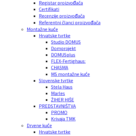
Registar proizvođača
Certifikati
Recenzije proizvođača
Referentni članci proizvođača
Montažne kuće
Hrvatske tvrtke
Studio DOMUS
Domprojekt
DOMUSplus
FLEX-Fertighaus:
CHASMA
MS montažne kuće
Slovenske tvrtke
Stela Haus
Marles
ŽIHER HIŠE
PREDSTAVNIŠTVA
PROMO
Krivaja TMK
Drvene kuće
Hrvatske tvrtke