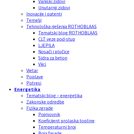
Vanjski zidovi
Unutarnji zidovi
Inovacije i patenti
Temelji
Tehnološka rješenja ROTHOBLAAS
Tematski blog ROTHOBLAAS
CLT veze pod-stup
LJEPILA
Nosači i pločice
Sidra za beton
Vijci
Vjetar
Poplave
Potresi
Energetika
Tematski blog – energetika
Zakonske odredbe
Fizika zgrade
Pojmovnik
Koeficijent prolaska topline
Temperaturni broj
Boja fasade