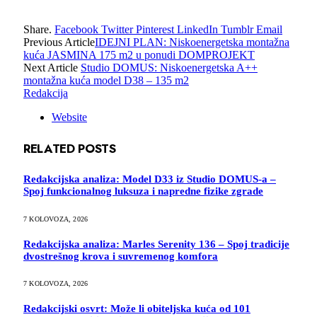
Share.
Facebook
Twitter
Pinterest
LinkedIn
Tumblr
Email
Previous Article
IDEJNI PLAN: Niskoenergetska montažna
kuća JASMINA 175 m2 u ponudi DOMPROJEKT
Next Article
Studio DOMUS: Niskoenergetska A++
montažna kuća model D38 – 135 m2
Redakcija
Website
RELATED
POSTS
Redakcijska analiza: Model D33 iz Studio DOMUS-a –
Spoj funkcionalnog luksuza i napredne fizike zgrade
7 KOLOVOZA, 2026
Redakcijska analiza: Marles Serenity 136 – Spoj tradicije
dvostrešnog krova i suvremenog komfora
7 KOLOVOZA, 2026
Redakcijski osvrt: Može li obiteljska kuća od 101