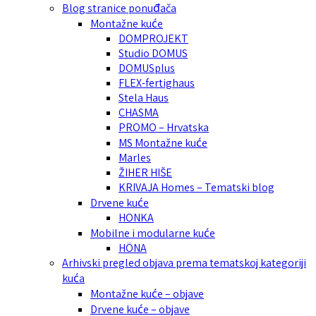
Blog stranice ponuđača
Montažne kuće
DOMPROJEKT
Studio DOMUS
DOMUSplus
FLEX-fertighaus
Stela Haus
CHASMA
PROMO – Hrvatska
MS Montažne kuće
Marles
ŽIHER HIŠE
KRIVAJA Homes – Tematski blog
Drvene kuće
HONKA
Mobilne i modularne kuće
HÖNA
Arhivski pregled objava prema tematskoj kategoriji
kuća
Montažne kuće – objave
Drvene kuće – objave