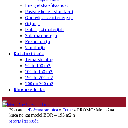
Energetska efikasnost
Pasivne kuće – standardi
Obnovljivi izvori energije
Grijanje
Izolacijski materijali
Solarna energija
Rekuperacija
Ventilacija
Katalozi kuća
Tematski blog
50 do 100 m2
100 do 150 m2
150 do 200 m2
200 do 300 m2
Blog urednika
You are at:
Početna stranica
»
Teme
»
PROMO: Montažna
kuća na kat model BOR – 193 m2 n
MONTAŽNE KUĆE