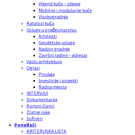
Vikend kuće – objave
Mobilne i modularne kuće
Visokogradnja
Katalozi kuća
Usluge u građevinarstvu:
Arhitekti
Geodetske usluge
Nadzor gradnje
Završni radovi – adresar
Vastu arhitektura
Oglasi
Prodaja
Investicije i projekti
Radna mjesta
INTERVJUI
Dokumentacija
Korisni članci
Zlatne ruke
Softveri
Ponuđači
KRITERIJSKA LISTA