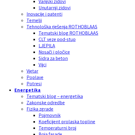
Vanjski zidovi
Unutarnji zidovi
Inovacije i patenti
Temelji
Tehnološka rješenja ROTHOBLAAS
Tematski blog ROTHOBLAAS
CLT veze pod-stup
LJEPILA
Nosači i pločice
Sidra za beton
Vijci
Vjetar
Poplave
Potresi
Energetika
Tematski blog – energetika
Zakonske odredbe
Fizika zgrade
Pojmovnik
Koeficijent prolaska topline
Temperaturni broj
Boja fasade