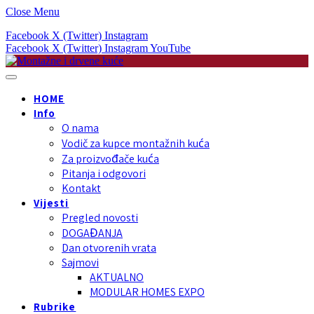
Close Menu
Facebook
X (Twitter)
Instagram
Facebook
X (Twitter)
Instagram
YouTube
HOME
Info
O nama
Vodič za kupce montažnih kuća
Za proizvođače kuća
Pitanja i odgovori
Kontakt
Vijesti
Pregled novosti
DOGAĐANJA
Dan otvorenih vrata
Sajmovi
AKTUALNO
MODULAR HOMES EXPO
Rubrike