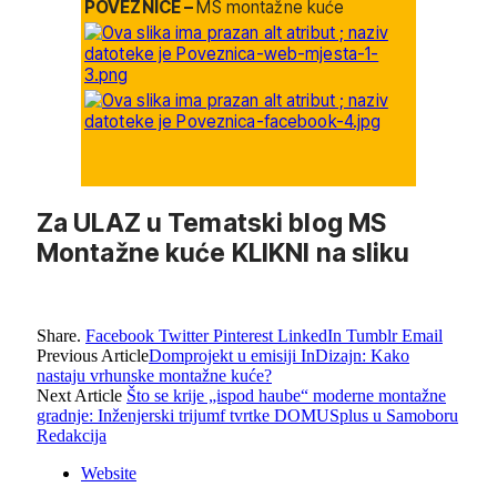
POVEZNICE –
MS montažne kuće
Za ULAZ u Tematski blog MS
Montažne kuće KLIKNI na sliku
Share.
Facebook
Twitter
Pinterest
LinkedIn
Tumblr
Email
Previous Article
Domprojekt u emisiji InDizajn: Kako
nastaju vrhunske montažne kuće?
Next Article
Što se krije „ispod haube“ moderne montažne
gradnje: Inženjerski trijumf tvrtke DOMUSplus u Samoboru
Redakcija
Website