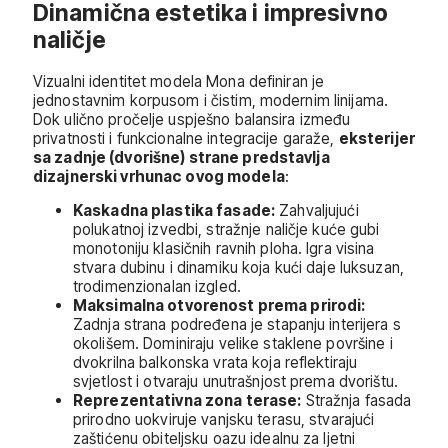
Dinamična estetika i impresivno
naličje
Vizualni identitet modela Mona definiran je
jednostavnim korpusom i čistim, modernim linijama.
Dok ulično pročelje uspješno balansira između
privatnosti i funkcionalne integracije garaže,
eksterijer
sa zadnje (dvorišne) strane predstavlja
dizajnerski vrhunac ovog modela
:
Kaskadna plastika fasade:
Zahvaljujući
polukatnoj izvedbi, stražnje naličje kuće gubi
monotoniju klasičnih ravnih ploha. Igra visina
stvara dubinu i dinamiku koja kući daje luksuzan,
trodimenzionalan izgled.
Maksimalna otvorenost prema prirodi:
Zadnja strana podređena je stapanju interijera s
okolišem. Dominiraju velike staklene površine i
dvokrilna balkonska vrata koja reflektiraju
svjetlost i otvaraju unutrašnjost prema dvorištu.
Reprezentativna zona terase:
Stražnja fasada
prirodno uokviruje vanjsku terasu, stvarajući
zaštićenu obiteljsku oazu idealnu za ljetni