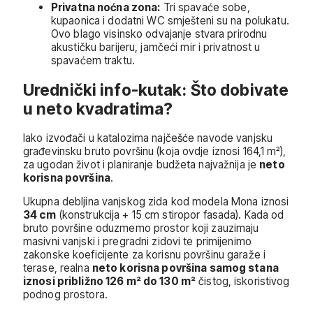
Privatna noćna zona:
Tri spavaće sobe,
kupaonica i dodatni WC smješteni su na polukatu.
Ovo blago visinsko odvajanje stvara prirodnu
akustičku barijeru, jamčeći mir i privatnost u
spavaćem traktu.
Urednički info-kutak: Što dobivate
u neto kvadratima?
Iako izvođači u katalozima najčešće navode vanjsku
građevinsku bruto površinu (koja ovdje iznosi 164,1 m²),
za ugodan život i planiranje budžeta najvažnija je
neto
korisna površina
.
Ukupna debljina vanjskog zida kod modela Mona iznosi
34 cm
(konstrukcija + 15 cm stiropor fasada). Kada od
bruto površine oduzmemo prostor koji zauzimaju
masivni vanjski i pregradni zidovi te primijenimo
zakonske koeficijente za korisnu površinu garaže i
terase, realna
neto korisna površina samog stana
iznosi približno 126 m² do 130 m²
čistog, iskoristivog
podnog prostora.