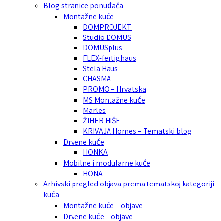
Blog stranice ponuđača
Montažne kuće
DOMPROJEKT
Studio DOMUS
DOMUSplus
FLEX-fertighaus
Stela Haus
CHASMA
PROMO – Hrvatska
MS Montažne kuće
Marles
ŽIHER HIŠE
KRIVAJA Homes – Tematski blog
Drvene kuće
HONKA
Mobilne i modularne kuće
HÖNA
Arhivski pregled objava prema tematskoj kategoriji
kuća
Montažne kuće – objave
Drvene kuće – objave