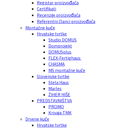
Registar proizvođača
Certifikati
Recenzije proizvođača
Referentni članci proizvođača
Montažne kuće
Hrvatske tvrtke
Studio DOMUS
Domprojekt
DOMUSplus
FLEX-Fertighaus:
CHASMA
MS montažne kuće
Slovenske tvrtke
Stela Haus
Marles
ŽIHER HIŠE
PREDSTAVNIŠTVA
PROMO
Krivaja TMK
Drvene kuće
Hrvatske tvrtke