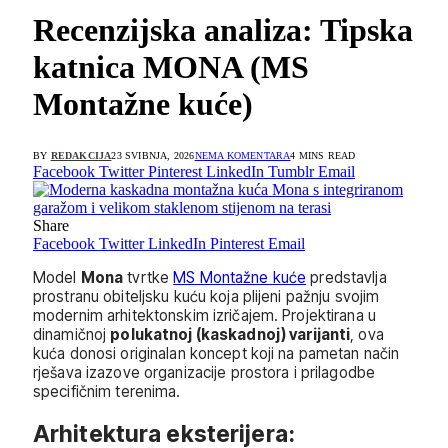
Recenzijska analiza: Tipska
katnica MONA (MS
Montažne kuće)
BY
REDAKCIJA
23 SVIBNJA, 2026
NEMA KOMENTARA
4 MINS READ
Facebook
Twitter
Pinterest
LinkedIn
Tumblr
Email
Share
Facebook
Twitter
LinkedIn
Pinterest
Email
Model
Mona
tvrtke
MS Montažne kuće
predstavlja
prostranu obiteljsku kuću koja plijeni pažnju svojim
modernim arhitektonskim izričajem. Projektirana u
dinamičnoj
polukatnoj (kaskadnoj) varijanti
, ova
kuća donosi originalan koncept koji na pametan način
rješava izazove organizacije prostora i prilagodbe
specifičnim terenima.
Arhitektura eksterijera: