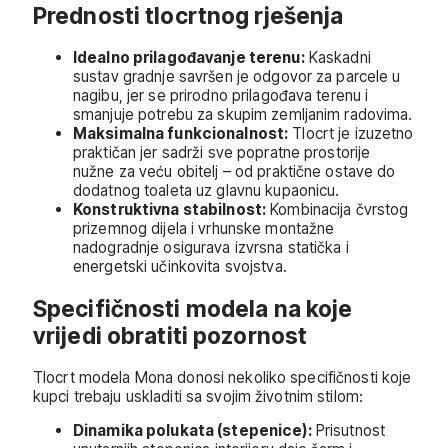
Prednosti tlocrtnog rješenja
Idealno prilagođavanje terenu:
Kaskadni
sustav gradnje savršen je odgovor za parcele u
nagibu, jer se prirodno prilagođava terenu i
smanjuje potrebu za skupim zemljanim radovima.
Maksimalna funkcionalnost:
Tlocrt je izuzetno
praktičan jer sadrži sve popratne prostorije
nužne za veću obitelj – od praktične ostave do
dodatnog toaleta uz glavnu kupaonicu.
Konstruktivna stabilnost:
Kombinacija čvrstog
prizemnog dijela i vrhunske montažne
nadogradnje osigurava izvrsna statička i
energetski učinkovita svojstva.
Specifičnosti modela na koje
vrijedi obratiti pozornost
Tlocrt modela Mona donosi nekoliko specifičnosti koje
kupci trebaju uskladiti sa svojim životnim stilom:
Dinamika polukata (stepenice):
Prisutnost