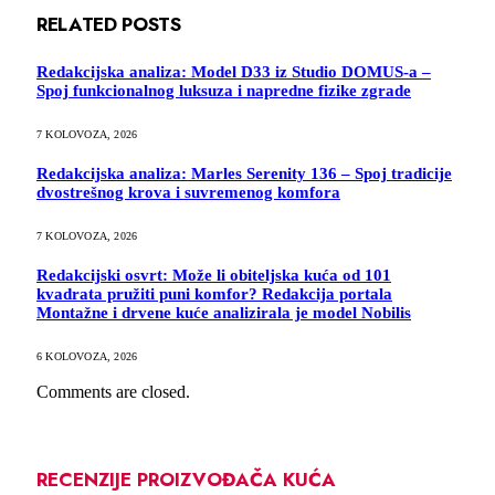
RELATED
POSTS
Redakcijska analiza: Model D33 iz Studio DOMUS-a –
Spoj funkcionalnog luksuza i napredne fizike zgrade
7 KOLOVOZA, 2026
Redakcijska analiza: Marles Serenity 136 – Spoj tradicije
dvostrešnog krova i suvremenog komfora
7 KOLOVOZA, 2026
Redakcijski osvrt: Može li obiteljska kuća od 101
kvadrata pružiti puni komfor? Redakcija portala
Montažne i drvene kuće analizirala je model Nobilis
6 KOLOVOZA, 2026
Comments are closed.
RECENZIJE PROIZVOĐAČA KUĆA