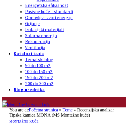
Energetska efikasnost
Pasivne kuće – standardi
Obnovljivi izvori energije
Grijanje
Izolacijski materijali
Solarna energija
Rekuperacija
Ventilacija
Katalozi kuća
Tematski blog
50 do 100 m2
100 do 150 m2
150 do 200 m2
200 do 300 m2
Blog urednika
You are at:
Početna stranica
»
Teme
»
Recenzijska analiza:
Tipska katnica MONA (MS Montažne kuće)
MONTAŽNE KUĆE