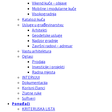
Vikend kuće – objave
Mobilne i modularne kuće
Visokogradnja
Katalozi kuća
Usluge u građevinarstvu:
Arhitekti
Geodetske usluge
Nadzor gradnje
Završni radovi – adresar
Vastu arhitektura
Oglasi
Prodaja
Investicije i projekti
Radna mjesta
INTERVJUI
Dokumentacija
Korisni članci
Zlatne ruke
Softveri
Ponuđači
KRITERIJSKA LISTA