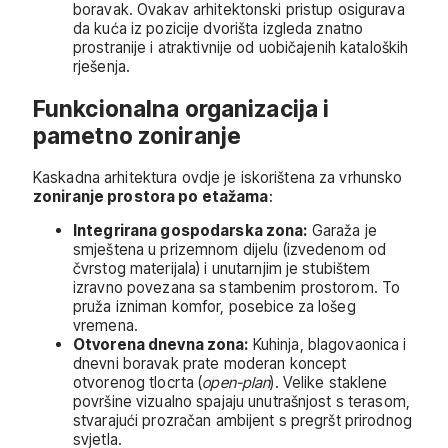
boravak. Ovakav arhitektonski pristup osigurava
da kuća iz pozicije dvorišta izgleda znatno
prostranije i atraktivnije od uobičajenih kataloških
rješenja.
Funkcionalna organizacija i
pametno zoniranje
Kaskadna arhitektura ovdje je iskorištena za vrhunsko
zoniranje prostora po etažama
:
Integrirana gospodarska zona:
Garaža je
smještena u prizemnom dijelu (izvedenom od
čvrstog materijala) i unutarnjim je stubištem
izravno povezana sa stambenim prostorom. To
pruža izniman komfor, posebice za lošeg
vremena.
Otvorena dnevna zona:
Kuhinja, blagovaonica i
dnevni boravak prate moderan koncept
otvorenog tlocrta (
open-plan
). Velike staklene
površine vizualno spajaju unutrašnjost s terasom,
stvarajući prozračan ambijent s pregršt prirodnog
svjetla.