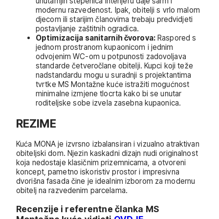
unutarnjih stepenica interijeru daje šarm i
modernu razvedenost. Ipak, obitelji s vrlo malom
djecom ili starijim članovima trebaju predvidjeti
postavljanje zaštitnih ogradica.
Optimizacija sanitarnih čvorova:
Raspored s
jednom prostranom kupaonicom i jednim
odvojenim WC-om u potpunosti zadovoljava
standarde četveročlane obitelji. Kupci koji teže
nadstandardu mogu u suradnji s projektantima
tvrtke MS Montažne kuće istražiti mogućnost
minimalne izmjene tlocrta kako bi se unutar
roditeljske sobe izvela zasebna kupaonica.
REZIME
Kuća MONA je izvrsno izbalansiran i vizualno atraktivan
obiteljski dom. Njezin kaskadni dizajn nudi originalnost
koja nedostaje klasičnim prizemnicama, a otvoreni
koncept, pametno iskoristiv prostor i impresivna
dvorišna fasada čine je idealnim izborom za modernu
obitelj na razvedenim parcelama.
Recenzije i referentne članka MS