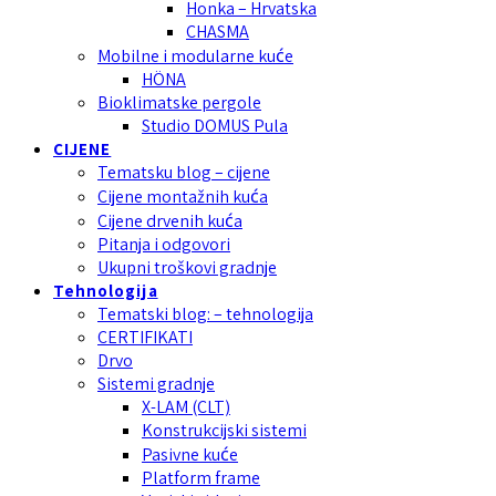
Honka – Hrvatska
CHASMA
Mobilne i modularne kuće
HÖNA
Bioklimatske pergole
Studio DOMUS Pula
CIJENE
Tematsku blog – cijene
Cijene montažnih kuća
Cijene drvenih kuća
Pitanja i odgovori
Ukupni troškovi gradnje
Tehnologija
Tematski blog: – tehnologija
CERTIFIKATI
Drvo
Sistemi gradnje
X-LAM (CLT)
Konstrukcijski sistemi
Pasivne kuće
Platform frame