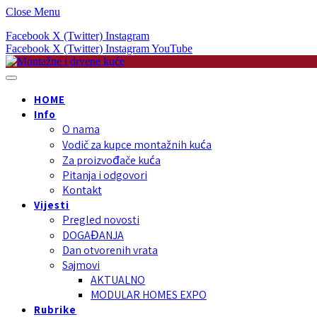
Close Menu
Facebook
X (Twitter)
Instagram
Facebook
X (Twitter)
Instagram
YouTube
HOME
Info
O nama
Vodič za kupce montažnih kuća
Za proizvođače kuća
Pitanja i odgovori
Kontakt
Vijesti
Pregled novosti
DOGAĐANJA
Dan otvorenih vrata
Sajmovi
AKTUALNO
MODULAR HOMES EXPO
Rubrike