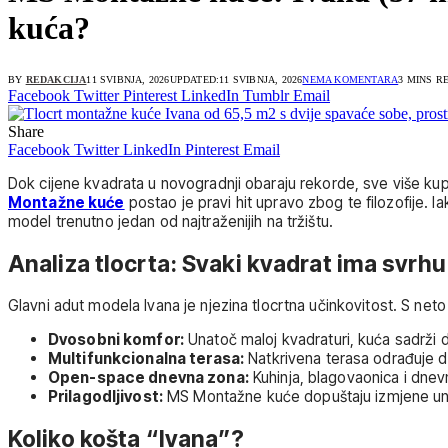
kuća?
BY
REDAKCIJA
11 SVIBNJA, 2026
UPDATED:
11 SVIBNJA, 2026
NEMA KOMENTARA
3 MINS R
Facebook
Twitter
Pinterest
LinkedIn
Tumblr
Email
Share
Facebook
Twitter
LinkedIn
Pinterest
Email
Dok cijene kvadrata u novogradnji obaraju rekorde, sve više ku
Montažne kuće
postao je pravi hit upravo zbog te filozofije. 
model trenutno jedan od najtraženijih na tržištu.
Analiza tlocrta: Svaki kvadrat ima svrhu
Glavni adut modela Ivana je njezina tlocrtna učinkovitost. S 
Dvosobni komfor:
Unatoč maloj kvadraturi, kuća sadrži dv
Multifunkcionalna terasa:
Natkrivena terasa odrađuje dv
Open-space dnevna zona:
Kuhinja, blagovaonica i dnevn
Prilagodljivost:
MS Montažne kuće dopuštaju izmjene unuta
Koliko košta “Ivana”?