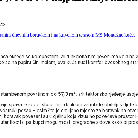
EAD
paca okreće se kompaktnim, ali funkcionalnim rješenjima koja ne
Iako se na papiru čini malom, ova kuća nudi komfor dvosobnog stan
neto stambenom površinom od
57,3 m²
, arhitektonsko rješenje uspj
ije spavaće sobe, što je čini idealnom za mlade obitelji s djeteto
ostruki posao – osim što je omiljeno mjesto za boravak na otvoreno
i boravak povezani su u cjelinu koja vizualno povećava prostor i 
r tlocrta, pa kupci mogu micati pregradne zidove kako bi prostor