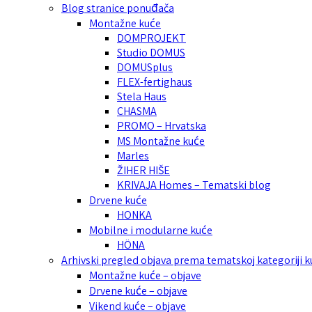
Blog stranice ponuđača
Montažne kuće
DOMPROJEKT
Studio DOMUS
DOMUSplus
FLEX-fertighaus
Stela Haus
CHASMA
PROMO – Hrvatska
MS Montažne kuće
Marles
ŽIHER HIŠE
KRIVAJA Homes – Tematski blog
Drvene kuće
HONKA
Mobilne i modularne kuće
HÖNA
Arhivski pregled objava prema tematskoj kategoriji 
Montažne kuće – objave
Drvene kuće – objave
Vikend kuće – objave