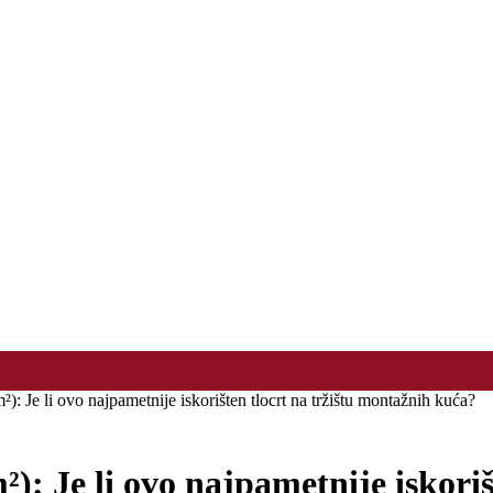
: Je li ovo najpametnije iskorišten tlocrt na tržištu montažnih kuća?
: Je li ovo najpametnije iskoriš