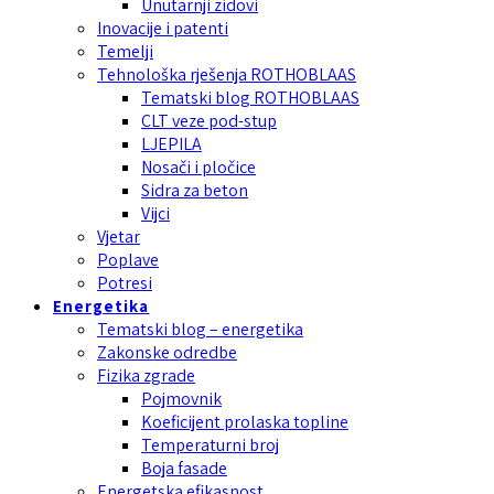
Unutarnji zidovi
Inovacije i patenti
Temelji
Tehnološka rješenja ROTHOBLAAS
Tematski blog ROTHOBLAAS
CLT veze pod-stup
LJEPILA
Nosači i pločice
Sidra za beton
Vijci
Vjetar
Poplave
Potresi
Energetika
Tematski blog – energetika
Zakonske odredbe
Fizika zgrade
Pojmovnik
Koeficijent prolaska topline
Temperaturni broj
Boja fasade
Energetska efikasnost