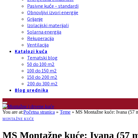
Pasivne kuće – standardi
Obnovljivi izvori energije
Grijanje
Izolacijski materijali
Solarna energija
Rekuperacija
Ventilacija
Katalozi kuća
Tematski blog
50 do 100 m2
100 do 150 m2
150 do 200 m2
200 do 300 m2
Blog urednika
You are at:
Početna stranica
»
Teme
»
MS Montažne kuće: Ivana (57 m²)
MONTAŽNE KUĆE
MS Montažne kuće: Ivana (57 m²)