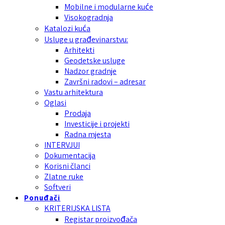
Mobilne i modularne kuće
Visokogradnja
Katalozi kuća
Usluge u građevinarstvu:
Arhitekti
Geodetske usluge
Nadzor gradnje
Završni radovi – adresar
Vastu arhitektura
Oglasi
Prodaja
Investicije i projekti
Radna mjesta
INTERVJUI
Dokumentacija
Korisni članci
Zlatne ruke
Softveri
Ponuđači
KRITERIJSKA LISTA
Registar proizvođača