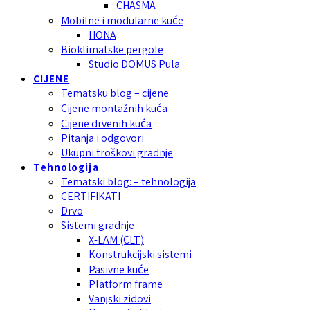
CHASMA
Mobilne i modularne kuće
HÖNA
Bioklimatske pergole
Studio DOMUS Pula
CIJENE
Tematsku blog – cijene
Cijene montažnih kuća
Cijene drvenih kuća
Pitanja i odgovori
Ukupni troškovi gradnje
Tehnologija
Tematski blog: – tehnologija
CERTIFIKATI
Drvo
Sistemi gradnje
X-LAM (CLT)
Konstrukcijski sistemi
Pasivne kuće
Platform frame
Vanjski zidovi