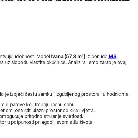
 žrtvuju udobnost. Model
Ivana (57,3 m²)
iz ponude
MS
a uz slobodu vlastite okućnice. Analizirali smo zašto je ovaj
elo je izbjeći čestu zamku “izgubljenog prostora” u hodnicima.
m ili parove koji trebaju radnu sobu.
m, ona štiti ulazni prostor od kiše i vjetra.
omogućuje prirodno strujanje svjetlosti.
 u potpunosti prilagodili svom stilu života.