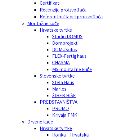
Certifikati
Recenzije proizvođača
Referentni članci proizvođača
Montažne kuće
Hrvatske tvrtke
Studio DOMUS
Domprojekt
DOMUSplus
FLEX-Fertighaus:
CHASMA
MS montažne kuće
Slovenske tvrtke
Stela Haus
Marles
ŽIHER HIŠE
PREDSTAVNIŠTVA
PROMO
Krivaja TMK
Drvene kuće
Hrvatske tvrtke
Honka – Hrvatska