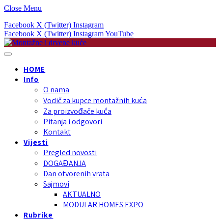
Close Menu
Facebook
X (Twitter)
Instagram
Facebook
X (Twitter)
Instagram
YouTube
HOME
Info
O nama
Vodič za kupce montažnih kuća
Za proizvođače kuća
Pitanja i odgovori
Kontakt
Vijesti
Pregled novosti
DOGAĐANJA
Dan otvorenih vrata
Sajmovi
AKTUALNO
MODULAR HOMES EXPO
Rubrike