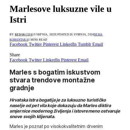
Marlesove luksuzne vile u
Istri
BY
REDAKCIJA
19 SRPNJA, 2023
UPDATED:
26 SVIBNJA, 2024
NEMA
KOMENTARA
5 MINS READ
Facebook
Twitter
Pinterest
LinkedIn
Tumblr
Email
Share
Facebook
Twitter
LinkedIn
Pinterest
Email
Marles s bogatim iskustvom
stvara trendove montažne
gradnje
Hrvatska Istra bogatija je za luksuzno turističko
naselje od pet vila koje dokazuju da Marles diktira
smjernice modernog življenja i istovremeno ostvaruje
snove svojih klijenata.
Marles je poznat po visokokvalitetnim drvenim