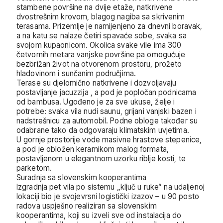
stambene površine na dvije etaže, natkrivene
dvostrešnim krovom, blagog nagiba sa skrivenim
terasama. Prizemlje je namijenjeno za dnevni boravak,
a na katu se nalaze četiri spavaće sobe, svaka sa
svojom kupaonicom. Okolica svake vile ima 300
četvornih metara vanjske površine pa omogućuje
bezbrižan život na otvorenom prostoru, prožeto
hladovinom i sunčanim područjima.
Terase su djelomično natkrivene i dozvoljavaju
postavljanje jacuzzija , a pod je popločan podnicama
od bambusa. Ugođeno je za sve ukuse, želje i
potrebe: svaka vila nudi saunu, grijani vanjski bazen i
nadstrešnicu za automobil. Podne obloge također su
odabrane tako da odgovaraju klimatskim uvjetima.
U gornje prostorije vode masivne hrastove stepenice,
a pod je obložen keramikom malog formata,
postavljenom u elegantnom uzorku riblje kosti, te
parketom.
Suradnja sa slovenskim kooperantima
Izgradnja pet vila po sistemu „ključ u ruke“ na udaljenoj
lokaciji bio je svojevrsni logistički izazov – u 90 posto
radova uspješno realiziran sa slovenskim
kooperantima, koji su izveli sve od instalacija do