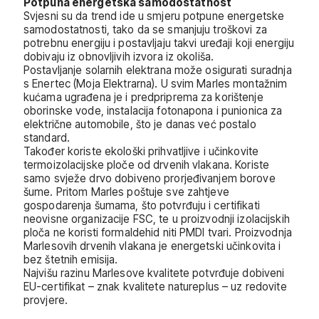
Potpuna energetska samodostatnost
Svjesni su da trend ide u smjeru potpune energetske
samodostatnosti, tako da se smanjuju troškovi za
potrebnu energiju i postavljaju takvi uređaji koji energiju
dobivaju iz obnovljivih izvora iz okoliša.
Postavljanje solarnih elektrana može osigurati suradnja
s Enertec (Moja Elektrarna). U svim Marles montažnim
kućama ugrađena je i predpriprema za korištenje
oborinske vode, instalacija fotonapona i punionica za
električne automobile, što je danas već postalo
standard.
Također koriste ekološki prihvatljive i učinkovite
termoizolacijske ploče od drvenih vlakana. Koriste
samo svježe drvo dobiveno prorjeđivanjem borove
šume. Pritom Marles poštuje sve zahtjeve
gospodarenja šumama, što potvrđuju i certifikati
neovisne organizacije FSC, te u proizvodnji izolacijskih
ploča ne koristi formaldehid niti PMDI tvari. Proizvodnja
Marlesovih drvenih vlakana je energetski učinkovita i
bez štetnih emisija.
Najvišu razinu Marlesove kvalitete potvrđuje dobiveni
EU-certifikat – znak kvalitete natureplus – uz redovite
provjere.