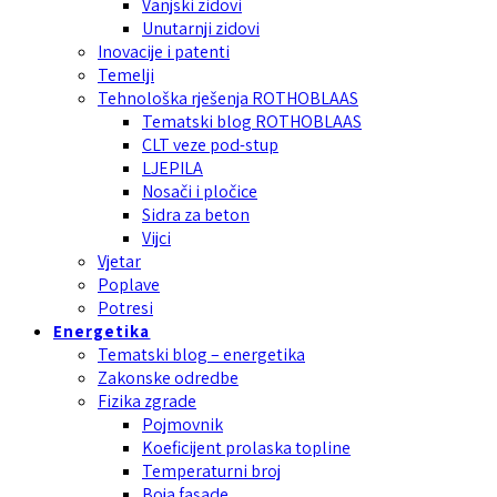
Vanjski zidovi
Unutarnji zidovi
Inovacije i patenti
Temelji
Tehnološka rješenja ROTHOBLAAS
Tematski blog ROTHOBLAAS
CLT veze pod-stup
LJEPILA
Nosači i pločice
Sidra za beton
Vijci
Vjetar
Poplave
Potresi
Energetika
Tematski blog – energetika
Zakonske odredbe
Fizika zgrade
Pojmovnik
Koeficijent prolaska topline
Temperaturni broj
Boja fasade