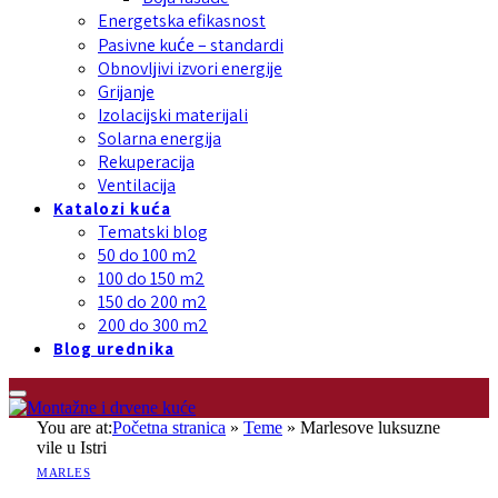
Energetska efikasnost
Pasivne kuće – standardi
Obnovljivi izvori energije
Grijanje
Izolacijski materijali
Solarna energija
Rekuperacija
Ventilacija
Katalozi kuća
Tematski blog
50 do 100 m2
100 do 150 m2
150 do 200 m2
200 do 300 m2
Blog urednika
You are at:
Početna stranica
»
Teme
»
Marlesove luksuzne
vile u Istri
MARLES