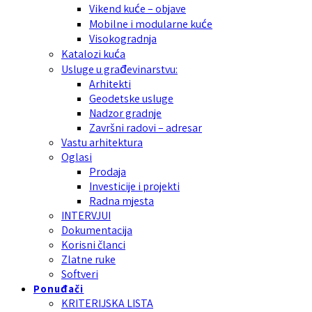
Vikend kuće – objave
Mobilne i modularne kuće
Visokogradnja
Katalozi kuća
Usluge u građevinarstvu:
Arhitekti
Geodetske usluge
Nadzor gradnje
Završni radovi – adresar
Vastu arhitektura
Oglasi
Prodaja
Investicije i projekti
Radna mjesta
INTERVJUI
Dokumentacija
Korisni članci
Zlatne ruke
Softveri
Ponuđači
KRITERIJSKA LISTA