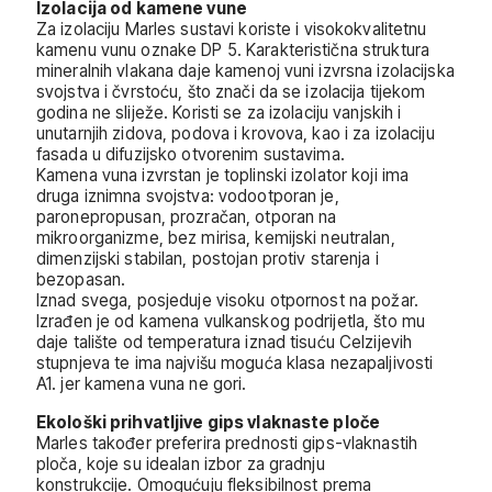
Izolacija od kamene vune
Za izolaciju Marles sustavi koriste i visokokvalitetnu
kamenu vunu oznake DP 5. Karakteristična struktura
mineralnih vlakana daje kamenoj vuni izvrsna izolacijska
svojstva i čvrstoću, što znači da se izolacija tijekom
godina ne sliježe. Koristi se za izolaciju vanjskih i
unutarnjih zidova, podova i krovova, kao i za izolaciju
fasada u difuzijsko otvorenim sustavima.
Kamena vuna izvrstan je toplinski izolator koji ima
druga iznimna svojstva: vodootporan je,
paronepropusan, prozračan, otporan na
mikroorganizme, bez mirisa, kemijski neutralan,
dimenzijski stabilan, postojan protiv starenja i
bezopasan.
Iznad svega, posjeduje visoku otpornost na požar.
Izrađen je od kamena vulkanskog podrijetla, što mu
daje talište od temperatura iznad tisuću Celzijevih
stupnjeva te ima najvišu moguća klasa nezapaljivosti
A1. jer kamena vuna ne gori.
Ekološki prihvatljive gips vlaknaste ploče
Marles također preferira prednosti gips-vlaknastih
ploča, koje su idealan izbor za gradnju
konstrukcije. Omogućuju fleksibilnost prema