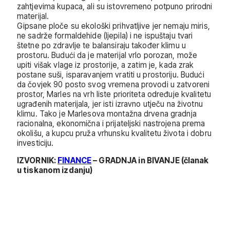
zahtjevima kupaca, ali su istovremeno potpuno prirodni
materijal.
Gipsane ploče su ekološki prihvatljive jer nemaju miris,
ne sadrže formaldehide (ljepila) i ne ispuštaju tvari
štetne po zdravlje te balansiraju također klimu u
prostoru. Budući da je materijal vrlo porozan, može
upiti višak vlage iz prostorije, a zatim je, kada zrak
postane suši, isparavanjem vratiti u prostoriju. Budući
da čovjek 90 posto svog vremena provodi u zatvoreni
prostor, Marles na vrh liste prioriteta određuje kvalitetu
ugrađenih materijala, jer isti izravno utječu na životnu
klimu. Tako je Marlesova montažna drvena gradnja
racionalna, ekonomična i prijateljski nastrojena prema
okolišu, a kupcu pruža vrhunsku kvalitetu života i dobru
investiciju.
IZVORNIK:
FINANCE
– GRADNJA in BIVANJE (članak
u tiskanom izdanju)