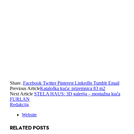
Share.
Facebook
Twitter
Pinterest
LinkedIn
Tumblr
Email
Previous Article
Kataloška kuća: prizemnica 83 m2
Next Article
STELA HAUS: 3D galerija – montažna kuća
FURLAN
Redakcija
Website
RELATED
POSTS