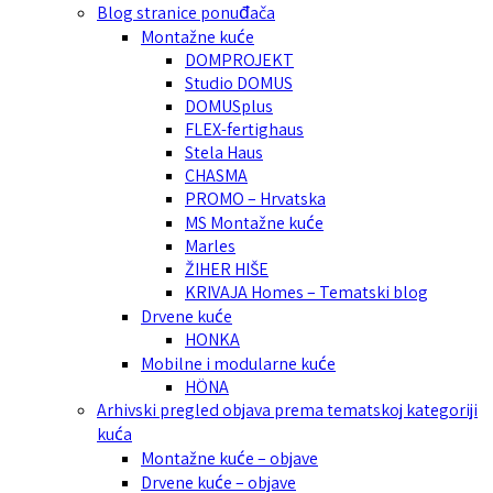
Blog stranice ponuđača
Montažne kuće
DOMPROJEKT
Studio DOMUS
DOMUSplus
FLEX-fertighaus
Stela Haus
CHASMA
PROMO – Hrvatska
MS Montažne kuće
Marles
ŽIHER HIŠE
KRIVAJA Homes – Tematski blog
Drvene kuće
HONKA
Mobilne i modularne kuće
HÖNA
Arhivski pregled objava prema tematskoj kategoriji
kuća
Montažne kuće – objave
Drvene kuće – objave