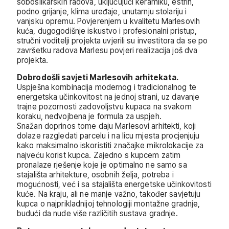
soboslikarskih radova, uključujući keramiku, estrih,
podno grijanje, klima uređaje, unutarnju stolariju i
vanjsku opremu. Povjerenjem u kvalitetu Marlesovih
kuća, dugogodišnje iskustvo i profesionalni pristup,
stručni voditelji projekta uvjerili su investitora da se po
završetku radova Marlesu povjeri realizacija još dva
projekta.
Dobrodošli savjeti Marlesovih arhitekata.
Uspješna kombinacija modernog i tradicionalnog te
energetska učinkovitost na jednoj strani, uz davanje
trajne pozornosti zadovoljstvu kupaca na svakom
koraku, nedvojbena je formula za uspjeh.
Snažan doprinos tome daju Marlesovi arhitekti, koji
dolaze razgledati parcelu i na licu mjesta procjenjuju
kako maksimalno iskoristiti značajke mikrolokacije za
najveću korist kupca. Zajedno s kupcem zatim
pronalaze rješenje koje je optimalno ne samo sa
stajališta arhitekture, osobnih želja, potreba i
mogućnosti, već i sa stajališta energetske učinkovitosti
kuće. Na kraju, ali ne manje važno, također savjetuju
kupca o najprikladnijoj tehnologiji montažne gradnje,
budući da nude više različitih sustava gradnje.