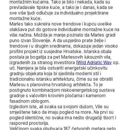
montažnim kućama. Tako je bilo i nekada, kada su
prevladavale tipske kuće, a tako je i danas, kada se
sve više ljudi odlučuje za individualno projektirane
montažne kuće.
Marles tako sukreira nove trendove i kupcu uvelike
olakšava put do gotove individualne montažne kuće na
više načina. Možda je manje poznato da Marles gradi
puno izvan Slovenije. A da uspješno prate želje i
trendove i u drugim sredinama, dokazuje jedan visoko
profilni projekt iz susjedne Hrvatske. Istarska obala
postala je bogatija za pet Marlesovih luksuznih vila,
izgrađenih za stranog investitora (
Wild Adriatic Way
op.
ur). Namjera je bila ostvariti energetski učinkovitu
gradnju objekata koja bi sjedinila moderni stil i
tradicionalnu istarsku arhitekturu, čime su se obratili
Marlesu s planovima hrvatskog arhitekta. To je
postignuto kombinacijom niskoenergetskog sustava
gradnje s valovitim krovnim pločama i kamenom
fasadnom oblogom.
Izgledom iste, ali svaka sa svojom dušom, Vile su
smještene tako da imaju pogled na more. Na prvi su
pogled identične, no svaka ima nešto drugačiji tlocrt i
raspored prostorija.
Veličinom svaka obuhvaća 187 četvornih metara neto