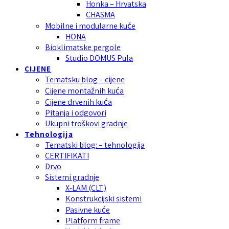
Honka – Hrvatska
CHASMA
Mobilne i modularne kuće
HÖNA
Bioklimatske pergole
Studio DOMUS Pula
CIJENE
Tematsku blog – cijene
Cijene montažnih kuća
Cijene drvenih kuća
Pitanja i odgovori
Ukupni troškovi gradnje
Tehnologija
Tematski blog: – tehnologija
CERTIFIKATI
Drvo
Sistemi gradnje
X-LAM (CLT)
Konstrukcijski sistemi
Pasivne kuće
Platform frame