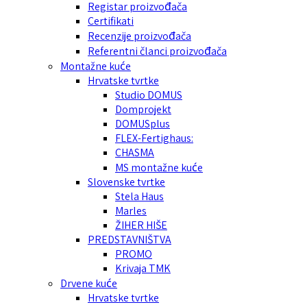
Registar proizvođača
Certifikati
Recenzije proizvođača
Referentni članci proizvođača
Montažne kuće
Hrvatske tvrtke
Studio DOMUS
Domprojekt
DOMUSplus
FLEX-Fertighaus:
CHASMA
MS montažne kuće
Slovenske tvrtke
Stela Haus
Marles
ŽIHER HIŠE
PREDSTAVNIŠTVA
PROMO
Krivaja TMK
Drvene kuće
Hrvatske tvrtke