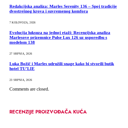
Redakcijska analiza: Marles Serenity 136 – Spoj tradicije
dvostrešnog krova i suvremenog komfora
7 KOLOVOZA, 2026
Evolucija luksuza na jednoj etaži: Recenzijska analiza
Marlesove prizemnice Pulse Lux 126 uz usporedbu s
modelom 138
27 SRPNJA, 2026
Luka Božič i Marles udružili snage kako bi stvorili butik
hotel TU’LIE
23 SRPNJA, 2026
Comments are closed.
RECENZIJE PROIZVOĐAČA KUĆA