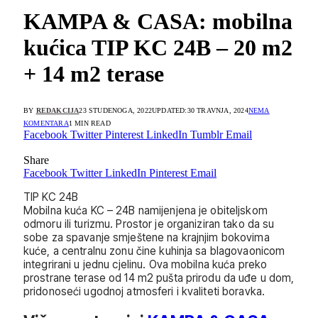
KAMPA & CASA: mobilna
kućica TIP KC 24B – 20 m2
+ 14 m2 terase
BY
REDAKCIJA
23 STUDENOGA, 2022
UPDATED:
30 TRAVNJA, 2024
NEMA
KOMENTARA
1 MIN READ
Facebook
Twitter
Pinterest
LinkedIn
Tumblr
Email
Share
Facebook
Twitter
LinkedIn
Pinterest
Email
TIP KC 24B
Mobilna kuća KC – 24B namijenjena je obiteljskom
odmoru ili turizmu. Prostor je organiziran tako da su
sobe za spavanje smještene na krajnjim bokovima
kuće, a centralnu zonu čine kuhinja sa blagovaonicom
integrirani u jednu cjelinu. Ova mobilna kuća preko
prostrane terase od 14 m2 pušta prirodu da uđe u dom,
pridonoseći ugodnoj atmosferi i kvaliteti boravka.