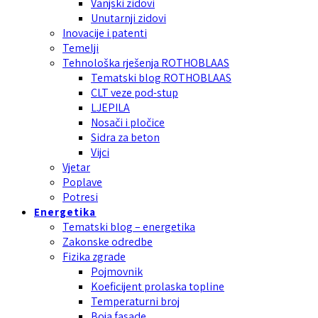
Vanjski zidovi
Unutarnji zidovi
Inovacije i patenti
Temelji
Tehnološka rješenja ROTHOBLAAS
Tematski blog ROTHOBLAAS
CLT veze pod-stup
LJEPILA
Nosači i pločice
Sidra za beton
Vijci
Vjetar
Poplave
Potresi
Energetika
Tematski blog – energetika
Zakonske odredbe
Fizika zgrade
Pojmovnik
Koeficijent prolaska topline
Temperaturni broj
Boja fasade