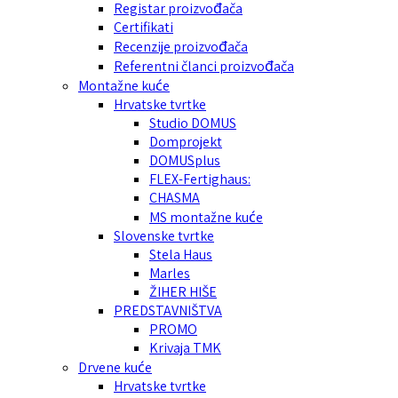
Registar proizvođača
Certifikati
Recenzije proizvođača
Referentni članci proizvođača
Montažne kuće
Hrvatske tvrtke
Studio DOMUS
Domprojekt
DOMUSplus
FLEX-Fertighaus:
CHASMA
MS montažne kuće
Slovenske tvrtke
Stela Haus
Marles
ŽIHER HIŠE
PREDSTAVNIŠTVA
PROMO
Krivaja TMK
Drvene kuće
Hrvatske tvrtke