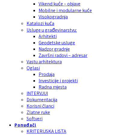
Vikend kuće – objave
Mobilne i modularne kuće
Visokogradnja
Katalozi kuća
Usluge u građevinarstvu:
Arhitekti
Geodetske usluge
Nadzor gradnje
Završni radovi – adresar
Vastu arhitektura
Oglasi
Prodaja
Investicije i projekti
Radna mjesta
INTERVJUI
Dokumentacija
Korisni članci
Zlatne ruke
Softveri
Ponuđači
KRITERIJSKA LISTA