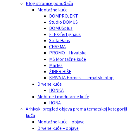
Blog stranice ponuđača
Montažne kuće
DOMPROJEKT
Studio DOMUS
DOMUSplus
FLEX-fertighaus
Stela Haus
CHASMA
PROMO – Hrvatska
MS Montažne kuće
Marles
ŽIHER HIŠE
KRIVAJA Homes – Tematski blog
Drvene kuće
HONKA
Mobilne i modularne kuće
HÖNA
Arhivski pregled objava prema tematskoj kategoriji
kuća
Montažne kuće – objave
Drvene kuće – objave