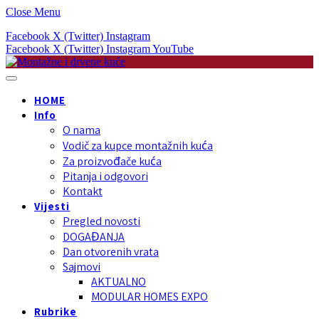
Close Menu
Facebook
X (Twitter)
Instagram
Facebook
X (Twitter)
Instagram
YouTube
HOME
Info
O nama
Vodič za kupce montažnih kuća
Za proizvođače kuća
Pitanja i odgovori
Kontakt
Vijesti
Pregled novosti
DOGAĐANJA
Dan otvorenih vrata
Sajmovi
AKTUALNO
MODULAR HOMES EXPO
Rubrike