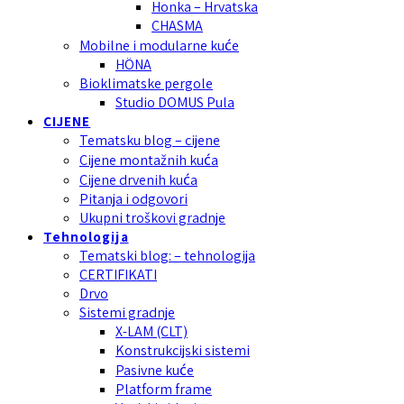
Honka – Hrvatska
CHASMA
Mobilne i modularne kuće
HÖNA
Bioklimatske pergole
Studio DOMUS Pula
CIJENE
Tematsku blog – cijene
Cijene montažnih kuća
Cijene drvenih kuća
Pitanja i odgovori
Ukupni troškovi gradnje
Tehnologija
Tematski blog: – tehnologija
CERTIFIKATI
Drvo
Sistemi gradnje
X-LAM (CLT)
Konstrukcijski sistemi
Pasivne kuće
Platform frame