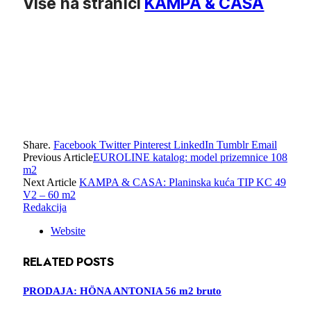
Više na stranici
KAMPA & CASA
Share.
Facebook
Twitter
Pinterest
LinkedIn
Tumblr
Email
Previous Article
EUROLINE katalog: model prizemnice 108
m2
Next Article
KAMPA & CASA: Planinska kuća TIP KC 49
V2 – 60 m2
Redakcija
Website
RELATED
POSTS
PRODAJA: HÖNA ANTONIA 56 m2 bruto