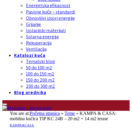
Energetska efikasnost
Pasivne kuće – standardi
Obnovljivi izvori energije
Grijanje
Izolacijski materijali
Solarna energija
Rekuperacija
Ventilacija
Katalozi kuća
Tematski blog
50 do 100 m2
100 do 150 m2
150 do 200 m2
200 do 300 m2
Blog urednika
You are at:
Početna stranica
»
Teme
»
KAMPA & CASA:
mobilna kućica TIP KC 24B – 20 m2 + 14 m2 terase
KAMPA&CASA