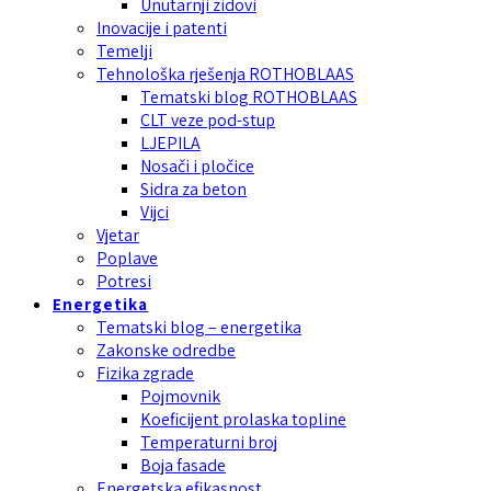
Unutarnji zidovi
Inovacije i patenti
Temelji
Tehnološka rješenja ROTHOBLAAS
Tematski blog ROTHOBLAAS
CLT veze pod-stup
LJEPILA
Nosači i pločice
Sidra za beton
Vijci
Vjetar
Poplave
Potresi
Energetika
Tematski blog – energetika
Zakonske odredbe
Fizika zgrade
Pojmovnik
Koeficijent prolaska topline
Temperaturni broj
Boja fasade
Energetska efikasnost