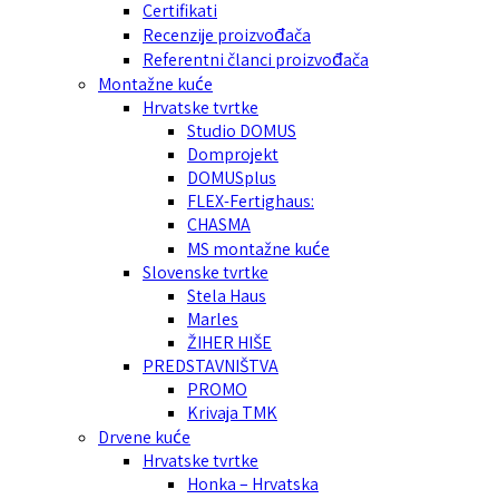
Certifikati
Recenzije proizvođača
Referentni članci proizvođača
Montažne kuće
Hrvatske tvrtke
Studio DOMUS
Domprojekt
DOMUSplus
FLEX-Fertighaus:
CHASMA
MS montažne kuće
Slovenske tvrtke
Stela Haus
Marles
ŽIHER HIŠE
PREDSTAVNIŠTVA
PROMO
Krivaja TMK
Drvene kuće
Hrvatske tvrtke
Honka – Hrvatska