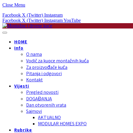
Close Menu
Facebook
X (Twitter)
Instagram
Facebook
X (Twitter)
Instagram
YouTube
HOME
Info
O nama
Vodič za kupce montažnih kuća
Za proizvođače kuća
Pitanja i odgovori
Kontakt
Vijesti
Pregled novosti
DOGAĐANJA
Dan otvorenih vrata
Sajmovi
AKTUALNO
MODULAR HOMES EXPO
Rubrike