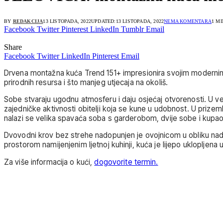
BY
REDAKCIJA
13 LISTOPADA, 2022
UPDATED:
13 LISTOPADA, 2022
NEMA KOMENTARA
1 M
Facebook
Twitter
Pinterest
LinkedIn
Tumblr
Email
Share
Facebook
Twitter
LinkedIn
Pinterest
Email
Drvena montažna kuća Trend 151+ impresionira svojim modernim izg
prirodnih resursa i što manjeg utjecaja na okoliš.
Sobe stvaraju ugodnu atmosferu i daju osjećaj otvorenosti. U ve
zajedničke aktivnosti obitelji koja se kune u udobnost. U prizem
nalazi se velika spavaća soba s garderobom, dvije sobe i kupa
Dvovodni krov bez strehe nadopunjen je ovojnicom u obliku nads
prostorom namijenjenim ljetnoj kuhinji, kuća je lijepo uklopljena
Za više informacija o kući,
dogovorite termin.