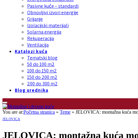
Pasivne kuće – standardi
Obnovljivi izvori energije
Grijanje
Izolacijski materijali
Solarna energija
Rekuperacija
Ventilacija
Katalozi kuća
Tematski blog
50 do 100 m2
100 do 150 m2
150 do 200 m2
200 do 300 m2
Blog urednika
You are at:
Početna stranica
»
Teme
»
JELOVICA: montažna kuća mo
JELOVICA
JELOVICA: montažna kuća mod