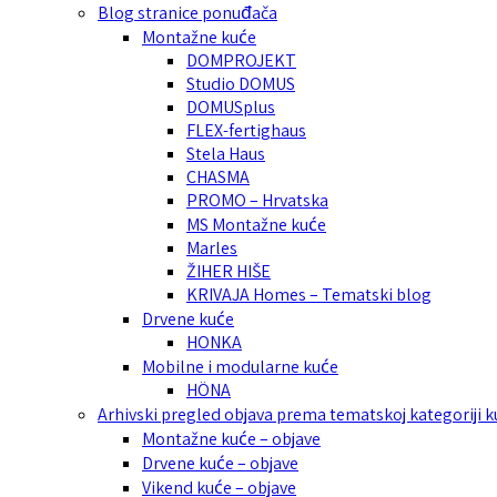
Blog stranice ponuđača
Montažne kuće
DOMPROJEKT
Studio DOMUS
DOMUSplus
FLEX-fertighaus
Stela Haus
CHASMA
PROMO – Hrvatska
MS Montažne kuće
Marles
ŽIHER HIŠE
KRIVAJA Homes – Tematski blog
Drvene kuće
HONKA
Mobilne i modularne kuće
HÖNA
Arhivski pregled objava prema tematskoj kategoriji 
Montažne kuće – objave
Drvene kuće – objave
Vikend kuće – objave