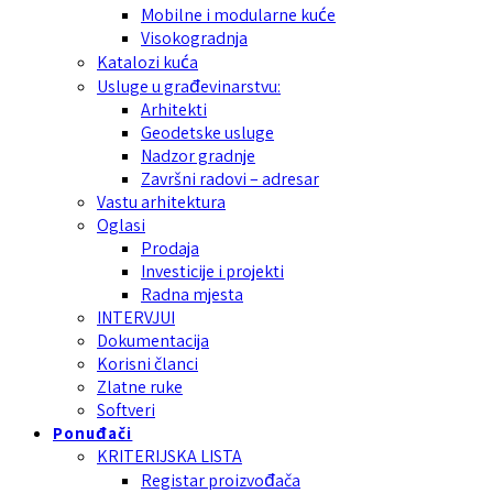
Mobilne i modularne kuće
Visokogradnja
Katalozi kuća
Usluge u građevinarstvu:
Arhitekti
Geodetske usluge
Nadzor gradnje
Završni radovi – adresar
Vastu arhitektura
Oglasi
Prodaja
Investicije i projekti
Radna mjesta
INTERVJUI
Dokumentacija
Korisni članci
Zlatne ruke
Softveri
Ponuđači
KRITERIJSKA LISTA
Registar proizvođača