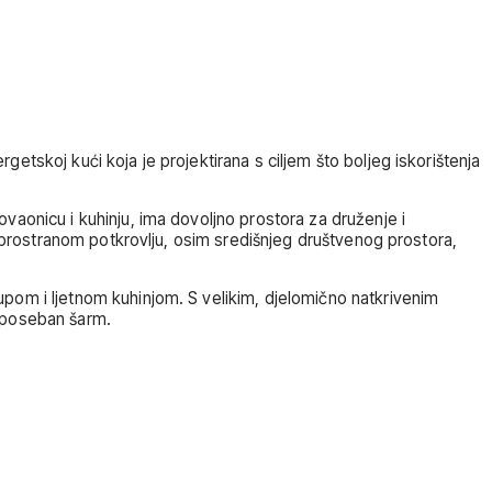
tskoj kući koja je projektirana s ciljem što boljeg iskorištenja
vaonicu i kuhinju, ima dovoljno prostora za druženje i
U prostranom potkrovlju, osim središnjeg društvenog prostora,
pom i ljetnom kuhinjom. S velikim, djelomično natkrivenim
i poseban šarm.