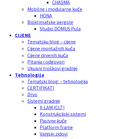
CHASMA
Mobilne i modularne kuće
HÖNA
Bioklimatske pergole
Studio DOMUS Pula
CIJENE
Tematsku blog – cijene
Cijene montažnih kuća
Cijene drvenih kuća
Pitanja i odgovori
Ukupni troškovi gradnje
Tehnologija
Tematski blog: – tehnologija
CERTIFIKATI
Drvo
Sistemi gradnje
X-LAM (CLT)
Konstrukcijski sistemi
Pasivne kuće
Platform frame
Vanjski zidovi