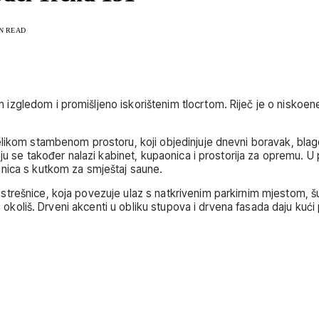
IN READ
ledom i promišljeno iskorištenim tlocrtom. Riječ je o niskoenerge
likom stambenom prostoru, koji objedinjuje dnevni boravak, blago
lju se također nalazi kabinet, kupaonica i prostorija za opremu. 
onica s kutkom za smještaj saune.
trešnice, koja povezuje ulaz s natkrivenim parkirnim mjestom, šu
 u okoliš. Drveni akcenti u obliku stupova i drvena fasada daju kuć