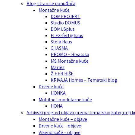
Blog stranice ponuđača
Montažne kuće
DOMPROJEKT
Studio DOMUS
DOMUSplus
FLEX-fertighaus
Stela Haus
CHASMA
PROMO – Hrvatska
MS Montažne kuće
Marles
ŽIHER HIŠE
KRIVAJA Homes – Tematski blog
Drvene kuće
HONKA
Mobilne i modularne kuće
HÖNA
Arhivski pregled objava prema tematskoj kategoriji 
Montažne kuće – objave
Drvene kuće – objave
Vikend kuće – objave