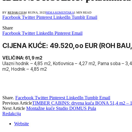
BY
REDAKCIJA
6 RUJNA, 2023
NEMA KOMENTARA
1 MIN READ
Facebook
Twitter
Pinterest
LinkedIn
Tumblr
Email
Share
Facebook
Twitter
LinkedIn
Pinterest
Email
CIJENA KUĆE: 49.520,oo EUR (ROH BAU
VELIČINA: 61,9 m2
Ulazni hodnik – 4,85 m2, Kotlovnica – 4,27 m2, Parna soba – 3
m2, Hodnik – 4,85 m2
Share.
Facebook
Twitter
Pinterest
LinkedIn
Tumblr
Email
Previous Article
TIMBER CABINS: drvena kuća BONA 51,4 m2 – 1
Next Article
Montažne kuće Studio DOMUS Pula
Redakcija
Website