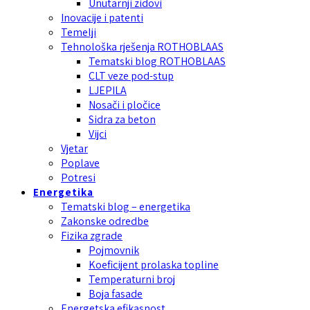
Unutarnji zidovi
Inovacije i patenti
Temelji
Tehnološka rješenja ROTHOBLAAS
Tematski blog ROTHOBLAAS
CLT veze pod-stup
LJEPILA
Nosači i pločice
Sidra za beton
Vijci
Vjetar
Poplave
Potresi
Energetika
Tematski blog – energetika
Zakonske odredbe
Fizika zgrade
Pojmovnik
Koeficijent prolaska topline
Temperaturni broj
Boja fasade
Energetska efikasnost