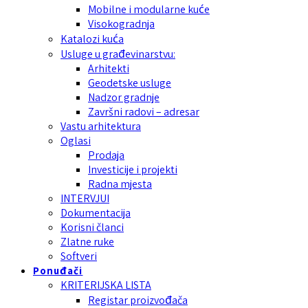
Mobilne i modularne kuće
Visokogradnja
Katalozi kuća
Usluge u građevinarstvu:
Arhitekti
Geodetske usluge
Nadzor gradnje
Završni radovi – adresar
Vastu arhitektura
Oglasi
Prodaja
Investicije i projekti
Radna mjesta
INTERVJUI
Dokumentacija
Korisni članci
Zlatne ruke
Softveri
Ponuđači
KRITERIJSKA LISTA
Registar proizvođača