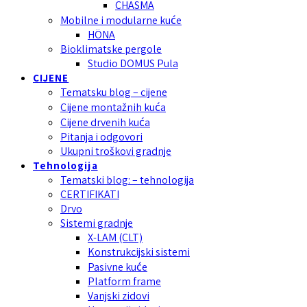
CHASMA
Mobilne i modularne kuće
HÖNA
Bioklimatske pergole
Studio DOMUS Pula
CIJENE
Tematsku blog – cijene
Cijene montažnih kuća
Cijene drvenih kuća
Pitanja i odgovori
Ukupni troškovi gradnje
Tehnologija
Tematski blog: – tehnologija
CERTIFIKATI
Drvo
Sistemi gradnje
X-LAM (CLT)
Konstrukcijski sistemi
Pasivne kuće
Platform frame
Vanjski zidovi