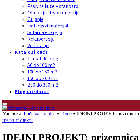
Pasivne kuće – standardi
Obnovljivi izvori energije
Grijanje
Izolacijski materijali
Solarna energija
Rekuperacija
Ventilacija
Katalozi kuća
Tematski blog
50 do 100 m2
100 do 150 m2
150 do 200 m2
200 do 300 m2
Blog urednika
You are at:
Početna stranica
»
Teme
»
IDEJNI PROJEKT: prizemnica 
IDEJNI PROJEKTI
IDEJNI PROJEKT: prizemnica 