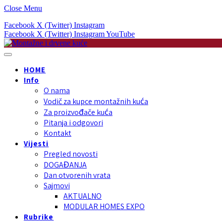
Close Menu
Facebook
X (Twitter)
Instagram
Facebook
X (Twitter)
Instagram
YouTube
HOME
Info
O nama
Vodič za kupce montažnih kuća
Za proizvođače kuća
Pitanja i odgovori
Kontakt
Vijesti
Pregled novosti
DOGAĐANJA
Dan otvorenih vrata
Sajmovi
AKTUALNO
MODULAR HOMES EXPO
Rubrike