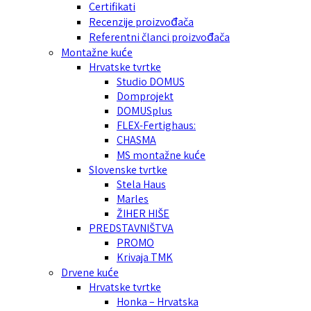
Certifikati
Recenzije proizvođača
Referentni članci proizvođača
Montažne kuće
Hrvatske tvrtke
Studio DOMUS
Domprojekt
DOMUSplus
FLEX-Fertighaus:
CHASMA
MS montažne kuće
Slovenske tvrtke
Stela Haus
Marles
ŽIHER HIŠE
PREDSTAVNIŠTVA
PROMO
Krivaja TMK
Drvene kuće
Hrvatske tvrtke
Honka – Hrvatska